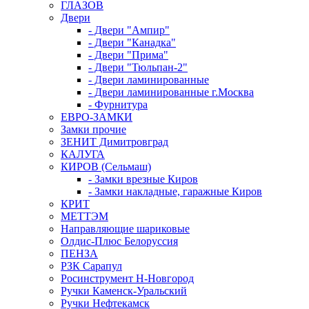
ГЛАЗОВ
Двери
- Двери "Ампир"
- Двери "Канадка"
- Двери "Прима"
- Двери "Тюльпан-2"
- Двери ламинированные
- Двери ламинированные г.Москва
- Фурнитура
ЕВРО-ЗАМКИ
Замки прочие
ЗЕНИТ Димитровград
КАЛУГА
КИРОВ (Сельмаш)
- Замки врезные Киров
- Замки накладные, гаражные Киров
КРИТ
МЕТТЭМ
Направляющие шариковые
Олдис-Плюс Белоруссия
ПЕНЗА
РЗК Сарапул
Росинструмент Н-Новгород
Ручки Каменск-Уральский
Ручки Нефтекамск