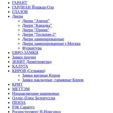
ГАРАНТ
ГАРДИАН Йошкар-Ола
ГЛАЗОВ
Двери
Двери "Ампир"
Двери "Канадка"
Двери "Прима"
Двери "Тюльпан-2"
Двери ламинированные
Двери ламинированные г.Москва
Фурнитура
ЕВРО-ЗАМКИ
Замки прочие
ЗЕНИТ Димитровград
КАЛУГА
КИРОВ (Сельмаш)
Замки врезные Киров
Замки накладные, гаражные Киров
КРИТ
МЕТТЭМ
Направляющие шариковые
Олдис-Плюс Белоруссия
ПЕНЗА
РЗК Сарапул
Росинструмент Н-Новгород