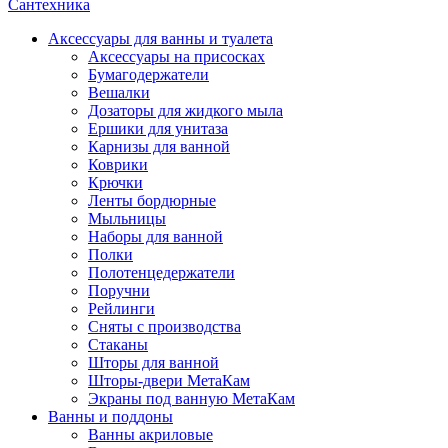
Сантехника
Аксессуары для ванны и туалета
Аксессуары на присосках
Бумагодержатели
Вешалки
Дозаторы для жидкого мыла
Ершики для унитаза
Карнизы для ванной
Коврики
Крючки
Ленты бордюрные
Мыльницы
Наборы для ванной
Полки
Полотенцедержатели
Поручни
Рейлинги
Сняты с производства
Стаканы
Шторы для ванной
Шторы-двери МетаКам
Экраны под ванную МетаКам
Ванны и поддоны
Ванны акриловые