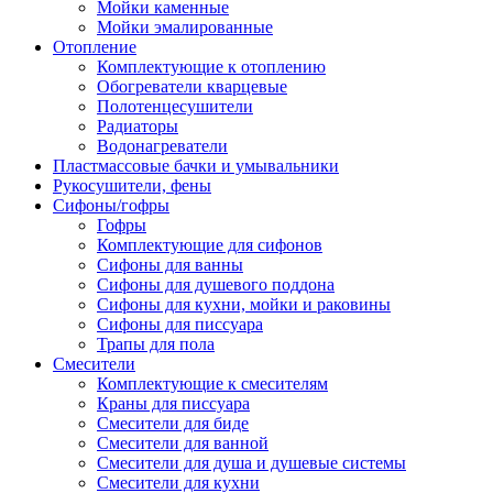
Мойки каменные
Мойки эмалированные
Отопление
Комплектующие к отоплению
Обогреватели кварцевые
Полотенцесушители
Радиаторы
Водонагреватели
Пластмассовые бачки и умывальники
Рукосушители, фены
Сифоны/гофры
Гофры
Комплектующие для сифонов
Сифоны для ванны
Сифоны для душевого поддона
Сифоны для кухни, мойки и раковины
Сифоны для писсуара
Трапы для пола
Смесители
Комплектующие к смесителям
Краны для писсуара
Смесители для биде
Смесители для ванной
Смесители для душа и душевые системы
Смесители для кухни