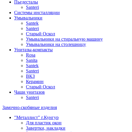
Пьедесталы
Santeri
Системы инсталляции
Умывальники
Santek
Santeri
Старый Оскол
Умывальники на стиральную машину
Умывальники на столешницу
Унитазы-компакты
Rosa
Sanita
Santek
Santeri
ВКЗ
Керамин
Старый Оскол
Чаши унитазов
Santeri
Замочно-скобяные изделия
"Металлист" г.Кунгур
Для пластик окон
Завертки, накладки