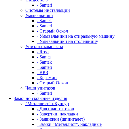
- Santeri
Системы инсталляции
Умывальники
- Santek
- Santeri
- Старый Оскол
- Умывальники на стиральную машину
- Умывальники на столешницу
Унитазы-компакты
- Rosa
- Sanita
- Santek
- Santeri
- ВКЗ
- Керамин
- Старый Оскол
Чаши унитазов
- Santeri
Замочно-скобяные изделия
"Металлист" г.Кунгур
- Для пластик окон
- Завертки, накладки
- Задвижки (шпингалет)
- Замки "Металлист", накладные