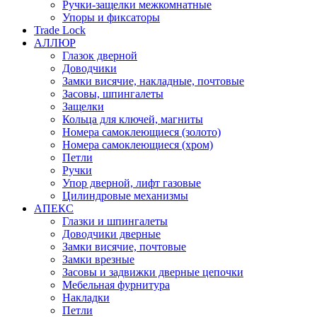
Ручки-защелки межкомнатные
Упоры и фиксаторы
Trade Lock
АЛЛЮР
Глазок дверной
Доводчики
Замки висячие, накладные, почтовые
Засовы, шпингалеты
Защелки
Кольца для ключей, магниты
Номера самоклеющиеся (золото)
Номера самоклеющиеся (хром)
Петли
Ручки
Упор дверной, лифт газовые
Цилиндровые механизмы
АПЕКС
Глазки и шпингалеты
Доводчики дверные
Замки висячие, почтовые
Замки врезные
Засовы и задвижки дверные цепочки
Мебельная фурнитура
Накладки
Петли