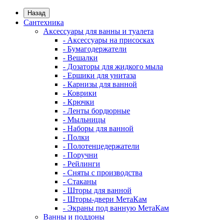
Назад
Сантехника
Аксессуары для ванны и туалета
- Аксессуары на присосках
- Бумагодержатели
- Вешалки
- Дозаторы для жидкого мыла
- Ершики для унитаза
- Карнизы для ванной
- Коврики
- Крючки
- Ленты бордюрные
- Мыльницы
- Наборы для ванной
- Полки
- Полотенцедержатели
- Поручни
- Рейлинги
- Сняты с производства
- Стаканы
- Шторы для ванной
- Шторы-двери МетаКам
- Экраны под ванную МетаКам
Ванны и поддоны