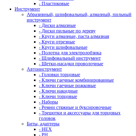
- Пластиковые
Инструмент
Абразивный, шлифовальный, алмазный, пильный
инструмент
- Диски алмазные
- Диски пильные по дереву
- Круги алмазные, паста алмазная
- Круги отрезные
- Круги шлифовальные
- Полотна для электролобзика
- Шлифовальный инструмент
- Щетки-насадки проволочные
Автоинструмент
- Головки торцовые
- Ключи гаечные комбинированные
- Ключи гаечные рожковые
- Ключи накидные
- Ключи торцовые
- Наборы
- Ремни стяжные и буксировочные
- Трещотки и аксессуары для торцовых
головок
Биты, адаптеры
- HEX
- PH