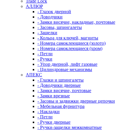
Trade Lock
АЛЛЮР
- Глазок дверной
- Доводчики
- Замки висячие, накладные, почтовые
- Засовы, шпингалеты
- Защелки
- Кольца для ключей, магниты
- Номера самоклеющиеся (золото)
- Номера самоклеющиеся (хром)
- Петли
- Ручки
- Упор дверной, лифт газовые
- Цилиндровые механизмы
АПЕКС
- Глазки и шпингалеты
- Доводчики дверные
- Замки висячие, почтовые
- Замки врезные
- Засовы и задвижки дверные цепочки
- Мебельная фурнитура
- Накладки
- Петли
- Ручки дверные
- Ручки-защелки межкомнатные