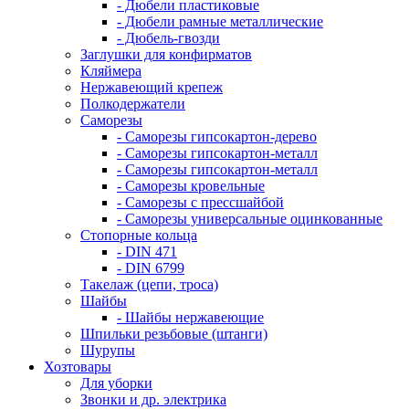
- Дюбели пластиковые
- Дюбели рамные металлические
- Дюбель-гвозди
Заглушки для конфирматов
Кляймера
Нержавеющий крепеж
Полкодержатели
Саморезы
- Саморезы гипсокартон-дерево
- Саморезы гипсокартон-металл
- Саморезы гипсокартон-металл
- Саморезы кровельные
- Саморезы с прессшайбой
- Саморезы универсальные оцинкованные
Стопорные кольца
- DIN 471
- DIN 6799
Такелаж (цепи, троса)
Шайбы
- Шайбы нержавеющие
Шпильки резьбовые (штанги)
Шурупы
Хозтовары
Для уборки
Звонки и др. электрика