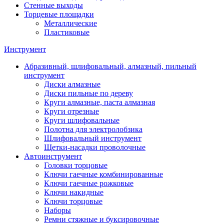
Стенные выходы
Торцевые площадки
Металлические
Пластиковые
Инструмент
Абразивный, шлифовальный, алмазный, пильный
инструмент
Диски алмазные
Диски пильные по дереву
Круги алмазные, паста алмазная
Круги отрезные
Круги шлифовальные
Полотна для электролобзика
Шлифовальный инструмент
Щетки-насадки проволочные
Автоинструмент
Головки торцовые
Ключи гаечные комбинированные
Ключи гаечные рожковые
Ключи накидные
Ключи торцовые
Наборы
Ремни стяжные и буксировочные