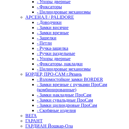
- Упоры дверные
- Фиксаторы
- Цилиндровые механизмы
АРСЕНАЛ / PALIDORE
- Доводчики
- Замки висячие
- Замки врезные
- Защелки
- Петли
- Ручка-защелка
- Ручки раздельные
- Упоры дверные
- Фиксаторы, накладки
- Цилиндровые механизмы
БОРДЕР, ПРО-САМ г.Рязань
- Взломостойкие замки BORDER
- Замки врезные с ручками ПроСам
(комбинированные)
- Замки накладные ПроСам
- Замки сувальдные ПроСам
- Замки цилиндровые ПроСам
- Скобяные изделия
ВЕГА
ГАРАНТ
ГАРДИАН Йошкар-Ола