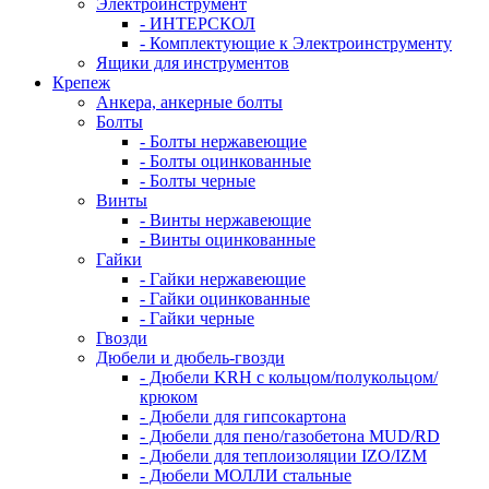
Электроинструмент
- ИНТЕРСКОЛ
- Комплектующие к Электроинструменту
Ящики для инструментов
Крепеж
Анкера, анкерные болты
Болты
- Болты нержавеющие
- Болты оцинкованные
- Болты черные
Винты
- Винты нержавеющие
- Винты оцинкованные
Гайки
- Гайки нержавеющие
- Гайки оцинкованные
- Гайки черные
Гвозди
Дюбели и дюбель-гвозди
- Дюбели KRH с кольцом/полукольцом/
крюком
- Дюбели для гипсокартона
- Дюбели для пено/газобетона MUD/RD
- Дюбели для теплоизоляции IZO/IZM
- Дюбели МОЛЛИ стальные