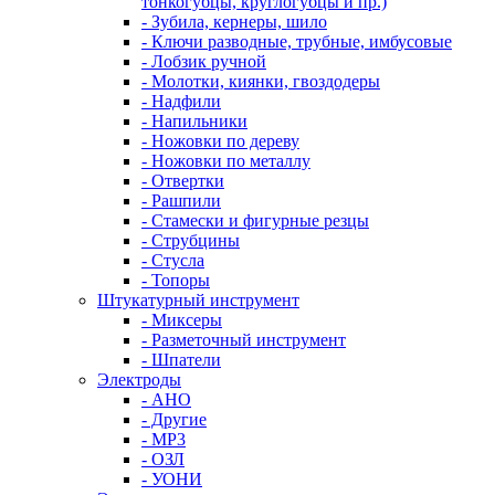
тонкогубцы, круглогубцы и пр.)
- Зубила, кернеры, шило
- Ключи разводные, трубные, имбусовые
- Лобзик ручной
- Молотки, киянки, гвоздодеры
- Надфили
- Напильники
- Ножовки по дереву
- Ножовки по металлу
- Отвертки
- Рашпили
- Стамески и фигурные резцы
- Струбцины
- Стусла
- Топоры
Штукатурный инструмент
- Миксеры
- Разметочный инструмент
- Шпатели
Электроды
- АНО
- Другие
- МР3
- ОЗЛ
- УОНИ