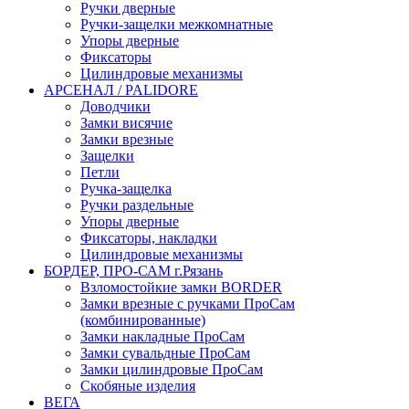
Ручки дверные
Ручки-защелки межкомнатные
Упоры дверные
Фиксаторы
Цилиндровые механизмы
АРСЕНАЛ / PALIDORE
Доводчики
Замки висячие
Замки врезные
Защелки
Петли
Ручка-защелка
Ручки раздельные
Упоры дверные
Фиксаторы, накладки
Цилиндровые механизмы
БОРДЕР, ПРО-САМ г.Рязань
Взломостойкие замки BORDER
Замки врезные с ручками ПроСам
(комбинированные)
Замки накладные ПроСам
Замки сувальдные ПроСам
Замки цилиндровые ПроСам
Скобяные изделия
ВЕГА