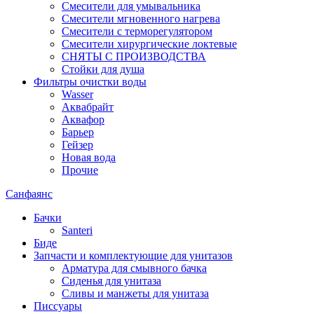
Смесители для умывальника
Смесители мгновенного нагрева
Смесители с терморегулятором
Смесители хирургические локтевые
СНЯТЫ С ПРОИЗВОДСТВА
Стойки для душа
Фильтры очистки воды
Wasser
Аквабрайт
Аквафор
Барьер
Гейзер
Новая вода
Прочие
Санфаянс
Бачки
Santeri
Биде
Запчасти и комплектующие для унитазов
Арматура для смывного бачка
Сиденья для унитаза
Сливы и манжеты для унитаза
Писсуары