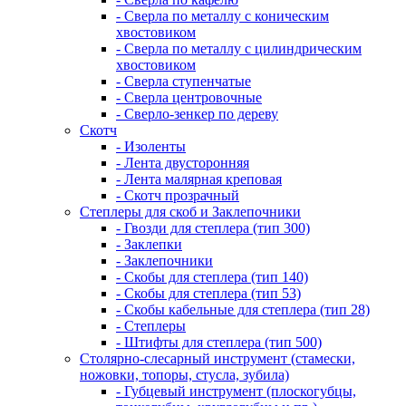
- Сверла по металлу с коническим
хвостовиком
- Сверла по металлу с цилиндрическим
хвостовиком
- Сверла ступенчатые
- Сверла центровочные
- Сверло-зенкер по дереву
Скотч
- Изоленты
- Лента двусторонняя
- Лента малярная креповая
- Скотч прозрачный
Степлеры для скоб и Заклепочники
- Гвозди для степлера (тип 300)
- Заклепки
- Заклепочники
- Скобы для степлера (тип 140)
- Скобы для степлера (тип 53)
- Скобы кабельные для степлера (тип 28)
- Степлеры
- Штифты для степлера (тип 500)
Столярно-слесарный инструмент (стамески,
ножовки, топоры, стусла, зубила)
- Губцевый инструмент (плоскогубцы,