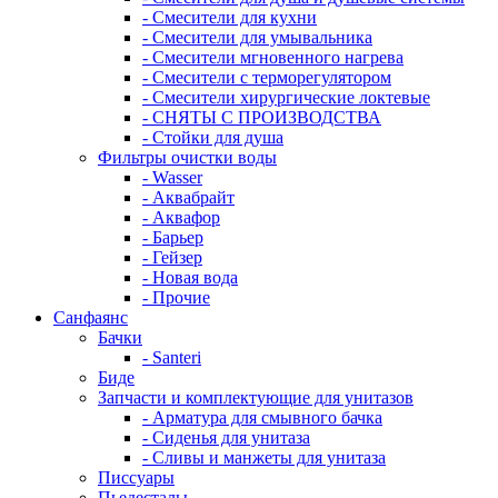
- Смесители для кухни
- Смесители для умывальника
- Смесители мгновенного нагрева
- Смесители с терморегулятором
- Смесители хирургические локтевые
- СНЯТЫ С ПРОИЗВОДСТВА
- Стойки для душа
Фильтры очистки воды
- Wasser
- Аквабрайт
- Аквафор
- Барьер
- Гейзер
- Новая вода
- Прочие
Санфаянс
Бачки
- Santeri
Биде
Запчасти и комплектующие для унитазов
- Арматура для смывного бачка
- Сиденья для унитаза
- Сливы и манжеты для унитаза
Писсуары
Пьедесталы