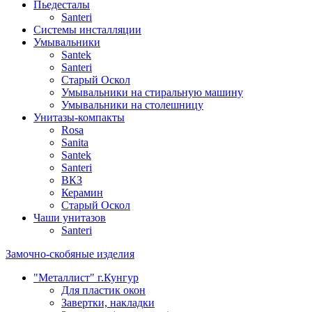
Пьедесталы
Santeri
Системы инсталляции
Умывальники
Santek
Santeri
Старый Оскол
Умывальники на стиральную машину
Умывальники на столешницу
Унитазы-компакты
Rosa
Sanita
Santek
Santeri
ВКЗ
Керамин
Старый Оскол
Чаши унитазов
Santeri
Замочно-скобяные изделия
"Металлист" г.Кунгур
Для пластик окон
Завертки, накладки