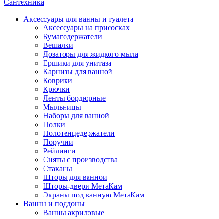
Сантехника
Аксессуары для ванны и туалета
Аксессуары на присосках
Бумагодержатели
Вешалки
Дозаторы для жидкого мыла
Ершики для унитаза
Карнизы для ванной
Коврики
Крючки
Ленты бордюрные
Мыльницы
Наборы для ванной
Полки
Полотенцедержатели
Поручни
Рейлинги
Сняты с производства
Стаканы
Шторы для ванной
Шторы-двери МетаКам
Экраны под ванную МетаКам
Ванны и поддоны
Ванны акриловые