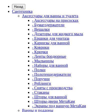
Назад
Сантехника
Аксессуары для ванны и туалета
- Аксессуары на присосках
- Бумагодержатели
- Вешалки
- Дозаторы для жидкого мыла
- Ершики для унитаза
- Карнизы для ванной
- Коврики
- Крючки
- Ленты бордюрные
- Мыльницы
- Наборы для ванной
- Полки
- Полотенцедержатели
- Поручни
- Рейлинги
- Сняты с производства
- Стаканы
- Шторы для ванной
- Шторы-двери МетаКам
- Экраны под ванную МетаКам
Ванны и поддоны