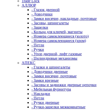
Trade Lock
АЛЛЮР
- Глазок дверной
- Доводчики
- Замки висячие, накладные, почтовые
- Засовы, шпингалеты
- Защелки
- Кольца для ключей, магниты
- Номера самоклеющиеся (золото)
- Номера самоклеющиеся (хром)
- Петли
- Ручки
- Упор дверной, лифт газовые
- Цилиндровые механизмы
АПЕКС
- Глазки и шпингалеты
- Доводчики дверные
- Замки висячие, почтовые
- Замки врезные
- Засовы и задвижки дверные цепочки
- Мебельная фурнитура
- Накладки
- Петли
- Ручки дверные
- Ручки-защелки межкомнатные