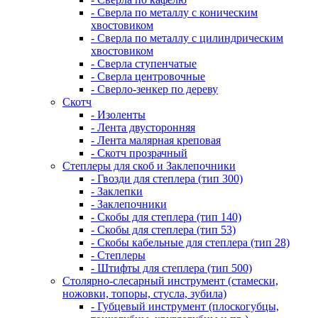
- Сверла по металлу с коническим
хвостовиком
- Сверла по металлу с цилиндрическим
хвостовиком
- Сверла ступенчатые
- Сверла центровочные
- Сверло-зенкер по дереву
Скотч
- Изоленты
- Лента двусторонняя
- Лента малярная креповая
- Скотч прозрачный
Степлеры для скоб и Заклепочники
- Гвозди для степлера (тип 300)
- Заклепки
- Заклепочники
- Скобы для степлера (тип 140)
- Скобы для степлера (тип 53)
- Скобы кабельные для степлера (тип 28)
- Степлеры
- Штифты для степлера (тип 500)
Столярно-слесарный инструмент (стамески,
ножовки, топоры, стусла, зубила)
- Губцевый инструмент (плоскогубцы,