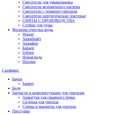
Смесители для умывальника
Смесители мгновенного нагрева
Смесители с терморегулятором
Смесители хирургические локтевые
СНЯТЫ С ПРОИЗВОДСТВА
Стойки для душа
Фильтры очистки воды
Wasser
Аквабрайт
Аквафор
Барьер
Гейзер
Новая вода
Прочие
Санфаянс
Бачки
Santeri
Биде
Запчасти и комплектующие для унитазов
Арматура для смывного бачка
Сиденья для унитаза
Сливы и манжеты для унитаза
Писсуары