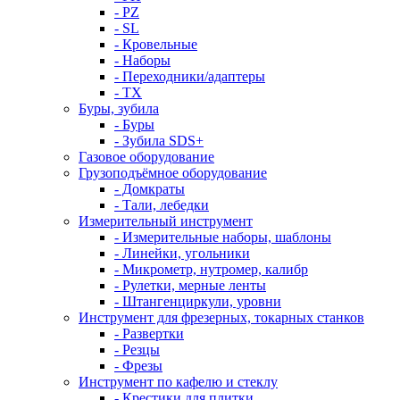
- PZ
- SL
- Кровельные
- Наборы
- Переходники/адаптеры
- ТX
Буры, зубила
- Буры
- Зубила SDS+
Газовое оборудование
Грузоподъёмное оборудование
- Домкраты
- Тали, лебедки
Измерительный инструмент
- Измерительные наборы, шаблоны
- Линейки, угольники
- Микрометр, нутромер, калибр
- Рулетки, мерные ленты
- Штангенциркули, уровни
Инструмент для фрезерных, токарных станков
- Развертки
- Резцы
- Фрезы
Инструмент по кафелю и стеклу
- Крестики для плитки