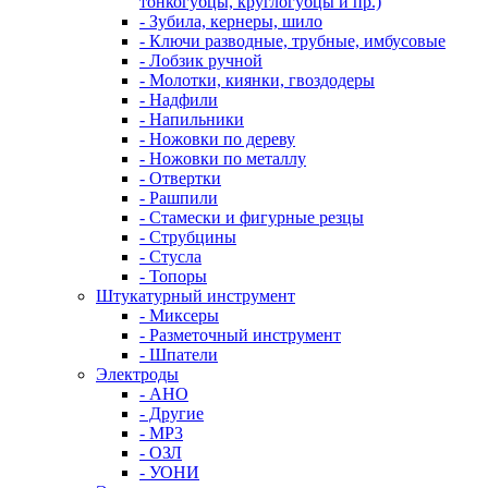
тонкогубцы, круглогубцы и пр.)
- Зубила, кернеры, шило
- Ключи разводные, трубные, имбусовые
- Лобзик ручной
- Молотки, киянки, гвоздодеры
- Надфили
- Напильники
- Ножовки по дереву
- Ножовки по металлу
- Отвертки
- Рашпили
- Стамески и фигурные резцы
- Струбцины
- Стусла
- Топоры
Штукатурный инструмент
- Миксеры
- Разметочный инструмент
- Шпатели
Электроды
- АНО
- Другие
- МР3
- ОЗЛ
- УОНИ