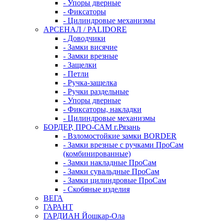
- Упоры дверные
- Фиксаторы
- Цилиндровые механизмы
АРСЕНАЛ / PALIDORE
- Доводчики
- Замки висячие
- Замки врезные
- Защелки
- Петли
- Ручка-защелка
- Ручки раздельные
- Упоры дверные
- Фиксаторы, накладки
- Цилиндровые механизмы
БОРДЕР, ПРО-САМ г.Рязань
- Взломостойкие замки BORDER
- Замки врезные с ручками ПроСам
(комбинированные)
- Замки накладные ПроСам
- Замки сувальдные ПроСам
- Замки цилиндровые ПроСам
- Скобяные изделия
ВЕГА
ГАРАНТ
ГАРДИАН Йошкар-Ола