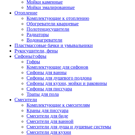
Мойки каменные
Мойки эмалированные
Отопление
Комплектующие к отоплению
Обогреватели кварцевые
Полотенцесушители
Радиаторы
Водонагреватели
Пластмассовые бачки и умывальники
Рукосушители, фены
Сифоны/гофры
Гофры
Комплектующие для сифонов
Сифоны для ванны
Сифоны для душевого поддона
Сифоны для кухни, мойки и раковины
Сифоны для писсуара
Трапы для пола
Смесители
Комплектующие к смесителям
Краны для писсуара
Смесители для биде
Смесители для ванной
Смесители для душа и душевые системы
Смесители для кухни