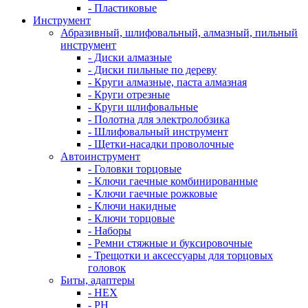
- Пластиковые
Инструмент
Абразивный, шлифовальный, алмазный, пильный
инструмент
- Диски алмазные
- Диски пильные по дереву
- Круги алмазные, паста алмазная
- Круги отрезные
- Круги шлифовальные
- Полотна для электролобзика
- Шлифовальный инструмент
- Щетки-насадки проволочные
Автоинструмент
- Головки торцовые
- Ключи гаечные комбинированные
- Ключи гаечные рожковые
- Ключи накидные
- Ключи торцовые
- Наборы
- Ремни стяжные и буксировочные
- Трещотки и аксессуары для торцовых
головок
Биты, адаптеры
- HEX
- PH