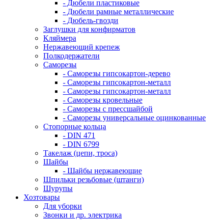
- Дюбели пластиковые
- Дюбели рамные металлические
- Дюбель-гвозди
Заглушки для конфирматов
Кляймера
Нержавеющий крепеж
Полкодержатели
Саморезы
- Саморезы гипсокартон-дерево
- Саморезы гипсокартон-металл
- Саморезы гипсокартон-металл
- Саморезы кровельные
- Саморезы с прессшайбой
- Саморезы универсальные оцинкованные
Стопорные кольца
- DIN 471
- DIN 6799
Такелаж (цепи, троса)
Шайбы
- Шайбы нержавеющие
Шпильки резьбовые (штанги)
Шурупы
Хозтовары
Для уборки
Звонки и др. электрика