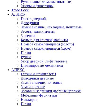
Ручки-защелки межкомнатные
Упоры и фиксаторы
Trade Lock
АЛЛЮР
Глазок дверной
Доводчики
Замки висячие, накладные, почтовые
Засовы, шпингалеты
Защелки
Кольца для ключей, магниты
Номера самоклеющиеся (золото)
Номера самоклеющиеся (хром)
Петли
Ручки
Упор дверной, лифт газовые
Цилиндровые механизмы
АПЕКС
Глазки и шпингалеты
Доводчики дверные
Замки висячие, почтовые
Замки врезные
Засовы и задвижки дверные цепочки
Мебельная фурнитура
Накладки
Петли