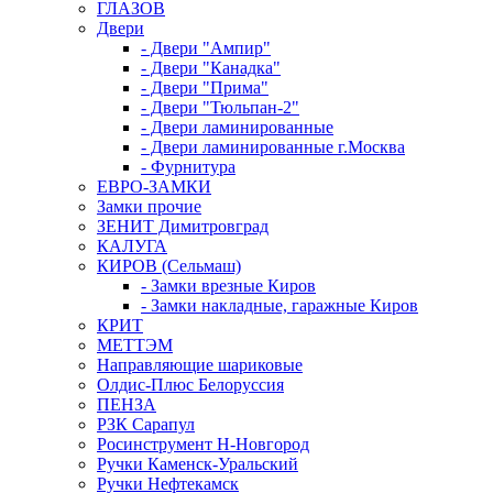
ГЛАЗОВ
Двери
- Двери "Ампир"
- Двери "Канадка"
- Двери "Прима"
- Двери "Тюльпан-2"
- Двери ламинированные
- Двери ламинированные г.Москва
- Фурнитура
ЕВРО-ЗАМКИ
Замки прочие
ЗЕНИТ Димитровград
КАЛУГА
КИРОВ (Сельмаш)
- Замки врезные Киров
- Замки накладные, гаражные Киров
КРИТ
МЕТТЭМ
Направляющие шариковые
Олдис-Плюс Белоруссия
ПЕНЗА
РЗК Сарапул
Росинструмент Н-Новгород
Ручки Каменск-Уральский
Ручки Нефтекамск