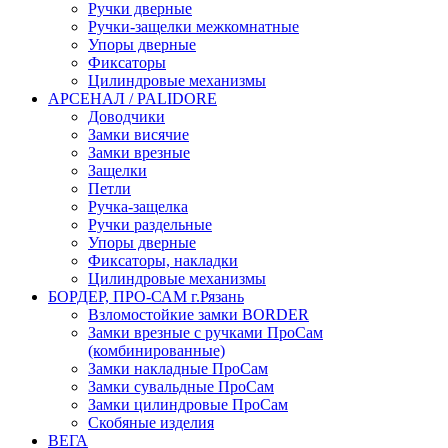
Ручки дверные
Ручки-защелки межкомнатные
Упоры дверные
Фиксаторы
Цилиндровые механизмы
АРСЕНАЛ / PALIDORE
Доводчики
Замки висячие
Замки врезные
Защелки
Петли
Ручка-защелка
Ручки раздельные
Упоры дверные
Фиксаторы, накладки
Цилиндровые механизмы
БОРДЕР, ПРО-САМ г.Рязань
Взломостойкие замки BORDER
Замки врезные с ручками ПроСам
(комбинированные)
Замки накладные ПроСам
Замки сувальдные ПроСам
Замки цилиндровые ПроСам
Скобяные изделия
ВЕГА