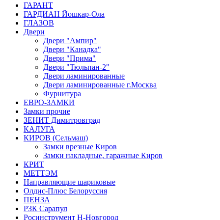
ГАРАНТ
ГАРДИАН Йошкар-Ола
ГЛАЗОВ
Двери
Двери "Ампир"
Двери "Канадка"
Двери "Прима"
Двери "Тюльпан-2"
Двери ламинированные
Двери ламинированные г.Москва
Фурнитура
ЕВРО-ЗАМКИ
Замки прочие
ЗЕНИТ Димитровград
КАЛУГА
КИРОВ (Сельмаш)
Замки врезные Киров
Замки накладные, гаражные Киров
КРИТ
МЕТТЭМ
Направляющие шариковые
Олдис-Плюс Белоруссия
ПЕНЗА
РЗК Сарапул
Росинструмент Н-Новгород