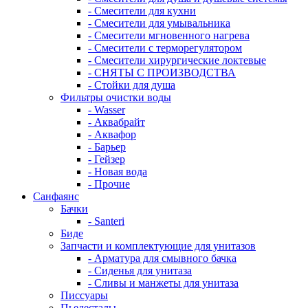
- Смесители для кухни
- Смесители для умывальника
- Смесители мгновенного нагрева
- Смесители с терморегулятором
- Смесители хирургические локтевые
- СНЯТЫ С ПРОИЗВОДСТВА
- Стойки для душа
Фильтры очистки воды
- Wasser
- Аквабрайт
- Аквафор
- Барьер
- Гейзер
- Новая вода
- Прочие
Санфаянс
Бачки
- Santeri
Биде
Запчасти и комплектующие для унитазов
- Арматура для смывного бачка
- Сиденья для унитаза
- Сливы и манжеты для унитаза
Писсуары
Пьедесталы