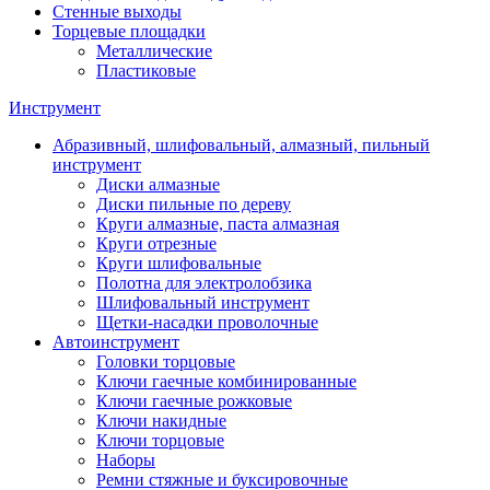
Стенные выходы
Торцевые площадки
Металлические
Пластиковые
Инструмент
Абразивный, шлифовальный, алмазный, пильный
инструмент
Диски алмазные
Диски пильные по дереву
Круги алмазные, паста алмазная
Круги отрезные
Круги шлифовальные
Полотна для электролобзика
Шлифовальный инструмент
Щетки-насадки проволочные
Автоинструмент
Головки торцовые
Ключи гаечные комбинированные
Ключи гаечные рожковые
Ключи накидные
Ключи торцовые
Наборы
Ремни стяжные и буксировочные