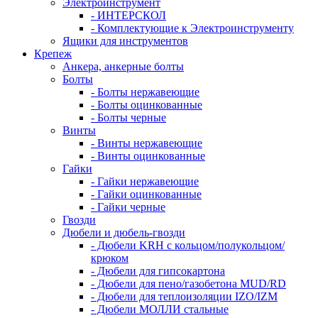
Электроинструмент
- ИНТЕРСКОЛ
- Комплектующие к Электроинструменту
Ящики для инструментов
Крепеж
Анкера, анкерные болты
Болты
- Болты нержавеющие
- Болты оцинкованные
- Болты черные
Винты
- Винты нержавеющие
- Винты оцинкованные
Гайки
- Гайки нержавеющие
- Гайки оцинкованные
- Гайки черные
Гвозди
Дюбели и дюбель-гвозди
- Дюбели KRH с кольцом/полукольцом/
крюком
- Дюбели для гипсокартона
- Дюбели для пено/газобетона MUD/RD
- Дюбели для теплоизоляции IZO/IZM
- Дюбели МОЛЛИ стальные