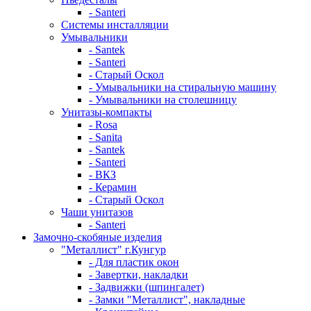
- Santeri
Системы инсталляции
Умывальники
- Santek
- Santeri
- Старый Оскол
- Умывальники на стиральную машину
- Умывальники на столешницу
Унитазы-компакты
- Rosa
- Sanita
- Santek
- Santeri
- ВКЗ
- Керамин
- Старый Оскол
Чаши унитазов
- Santeri
Замочно-скобяные изделия
"Металлист" г.Кунгур
- Для пластик окон
- Завертки, накладки
- Задвижки (шпингалет)
- Замки "Металлист", накладные