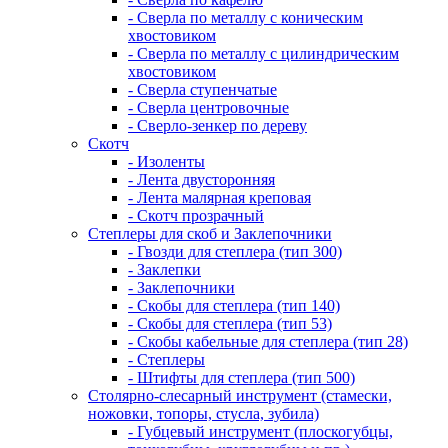
- Сверла по металлу с коническим
хвостовиком
- Сверла по металлу с цилиндрическим
хвостовиком
- Сверла ступенчатые
- Сверла центровочные
- Сверло-зенкер по дереву
Скотч
- Изоленты
- Лента двусторонняя
- Лента малярная креповая
- Скотч прозрачный
Степлеры для скоб и Заклепочники
- Гвозди для степлера (тип 300)
- Заклепки
- Заклепочники
- Скобы для степлера (тип 140)
- Скобы для степлера (тип 53)
- Скобы кабельные для степлера (тип 28)
- Степлеры
- Штифты для степлера (тип 500)
Столярно-слесарный инструмент (стамески,
ножовки, топоры, стусла, зубила)
- Губцевый инструмент (плоскогубцы,