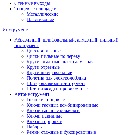
Стенные выходы
Торцевые площадки
Металлические
Пластиковые
Инструмент
Абразивный, шлифовальный, алмазный, пильный
инструмент
Диски алмазные
Диски пильные по дереву
Круги алмазные, паста алмазная
Круги отрезные
Круги шлифовальные
Полотна для электролобзика
Шлифовальный инструмент
Щетки-насадки проволочные
Автоинструмент
Головки торцовые
Ключи гаечные комбинированные
Ключи гаечные рожковые
Ключи накидные
Ключи торцовые
Наборы
Ремни стяжные и буксировочные