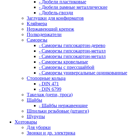
- Дюбели пластиковые
- Дюбели рамные металлические
- Дюбель-гвозди
Заглушки для конфирматов
Кляймера
Нержавеющий крепеж
Полкодержатели
Саморезы
- Саморезы гипсокартон-дерево
- Саморезы гипсокартон-металл
- Саморезы гипсокартон-металл
- Саморезы кровельные
- Саморезы с прессшайбой
- Саморезы универсальные оцинкованные
Стопорные кольца
- DIN 471
- DIN 6799
Такелаж (цепи, троса)
Шайбы
- Шайбы нержавеющие
Шпильки резьбовые (штанги)
Шурупы
Хозтовары
Для уборки
Звонки и др. электрика