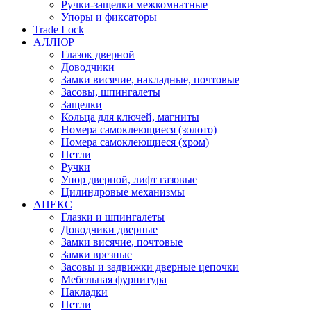
Ручки-защелки межкомнатные
Упоры и фиксаторы
Trade Lock
АЛЛЮР
Глазок дверной
Доводчики
Замки висячие, накладные, почтовые
Засовы, шпингалеты
Защелки
Кольца для ключей, магниты
Номера самоклеющиеся (золото)
Номера самоклеющиеся (хром)
Петли
Ручки
Упор дверной, лифт газовые
Цилиндровые механизмы
АПЕКС
Глазки и шпингалеты
Доводчики дверные
Замки висячие, почтовые
Замки врезные
Засовы и задвижки дверные цепочки
Мебельная фурнитура
Накладки
Петли