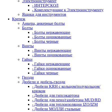
Электроинструмент
- ИНТЕРСКОЛ
- Комплектующие к Электроинструменту
Ящики для инструментов
Крепеж
Анкера, анкерные болты
Болты
- Болты нержавеющие
- Болты оцинкованные
- Болты черные
Винты
- Винты нержавеющие
- Винты оцинкованные
Гайки
- Гайки нержавеющие
- Гайки оцинкованные
- Гайки черные
Гвозди
Дюбели и дюбель-гвозди
- Дюбели KRH с кольцом/полукольцом/
крюком
- Дюбели для гипсокартона
- Дюбели для пено/газобетона MUD/RD
- Дюбели для теплоизоляции IZO/IZM
- Дюбели МОЛЛИ стальные