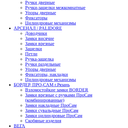
Ручки дверные
Ручки-защелки межкомнатные
Упоры дверные
Фиксаторы
Цилиндровые механизмы
АРСЕНАЛ / PALIDORE
Доводчики
Замки висячие
Замки врезные
Защелки
Петли
Ручка-защелка
Ручки раздельные
Упоры дверные
Фиксаторы, накладки
Цилиндровые механизмы
БОРДЕР, ПРО-САМ г.Рязань
Взломостойкие замки BORDER
Замки врезные с ручками ПроСам
(комбинированные)
Замки накладные ПроСам
Замки сувальдные ПроСам
Замки цилиндровые ПроСам
Скобяные изделия
ВЕГА