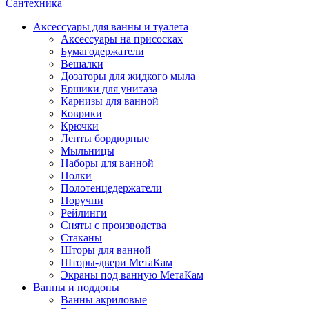
Сантехника
Аксессуары для ванны и туалета
Аксессуары на присосках
Бумагодержатели
Вешалки
Дозаторы для жидкого мыла
Ершики для унитаза
Карнизы для ванной
Коврики
Крючки
Ленты бордюрные
Мыльницы
Наборы для ванной
Полки
Полотенцедержатели
Поручни
Рейлинги
Сняты с производства
Стаканы
Шторы для ванной
Шторы-двери МетаКам
Экраны под ванную МетаКам
Ванны и поддоны
Ванны акриловые