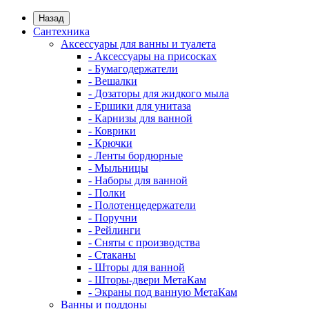
Назад
Сантехника
Аксессуары для ванны и туалета
- Аксессуары на присосках
- Бумагодержатели
- Вешалки
- Дозаторы для жидкого мыла
- Ершики для унитаза
- Карнизы для ванной
- Коврики
- Крючки
- Ленты бордюрные
- Мыльницы
- Наборы для ванной
- Полки
- Полотенцедержатели
- Поручни
- Рейлинги
- Сняты с производства
- Стаканы
- Шторы для ванной
- Шторы-двери МетаКам
- Экраны под ванную МетаКам
Ванны и поддоны