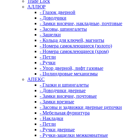
Trade Lock
АЛЛЮР
- Глазок дверной
- Доводчики
- Замки висячие, накладные, почтовые
- Засовы, шпингалеты
- Защелки
- Кольца для ключей, магниты
- Номера самоклеющиеся (золото)
- Номера самоклеющиеся (хром)
- Петли
- Ручки
- Упор дверной, лифт газовые
- Цилиндровые механизмы
АПЕКС
- Глазки и шпингалеты
- Доводчики дверные
- Замки висячие, почтовые
- Замки врезные
- Засовы и задвижки дверные цепочки
- Мебельная фурнитура
- Накладки
- Петли
- Ручки дверные
- Ручки-защелки межкомнатные