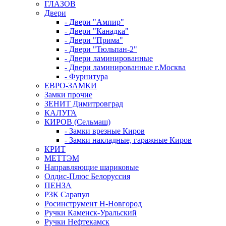
ГЛАЗОВ
Двери
- Двери "Ампир"
- Двери "Канадка"
- Двери "Прима"
- Двери "Тюльпан-2"
- Двери ламинированные
- Двери ламинированные г.Москва
- Фурнитура
ЕВРО-ЗАМКИ
Замки прочие
ЗЕНИТ Димитровград
КАЛУГА
КИРОВ (Сельмаш)
- Замки врезные Киров
- Замки накладные, гаражные Киров
КРИТ
МЕТТЭМ
Направляющие шариковые
Олдис-Плюс Белоруссия
ПЕНЗА
РЗК Сарапул
Росинструмент Н-Новгород
Ручки Каменск-Уральский
Ручки Нефтекамск