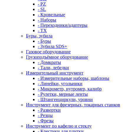
- PZ
- SL
- Кровельные
- Наборы
- Переходники/адаптеры
- ТX
Буры, зубила
- Буры
- Зубила SDS+
Газовое оборудование
Грузоподъёмное оборудование
- Домкраты
- Тали, лебедки
Измерительный инструмент
- Измерительные наборы, шаблоны
- Линейки, угольники
- Микрометр, нутромер, калибр
- Рулетки, мерные ленты
- Штангенциркули, уровни
Инструмент для фрезерных, токарных станков
- Развертки
- Резцы
- Фрезы
Инструмент по кафелю и стеклу
- Крестики для плитки