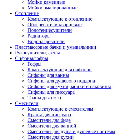
Мойки каменные
Мойки эмалированные
Отопление
Комплектующие к отоплению
Обогреватели кварцевые
Полотенцесушители
Радиаторы
Водонагреватели
Пластмассовые бачки и умывальники
Рукосушители, фены
Сифоны/гофры
Гофры
Комплектующие для сифонов
Сифоны для ванны
Сифоны для душевого поддона
Сифоны для кухни, мойки и раковины
Сифоны для писсуара
Трапы для пола
Смесители
Комплектующие к смесителям
Краны для писсуара
Смесители для биде
Смесители для ванной
Смесители для душа и душевые системы
Смесители для кухни