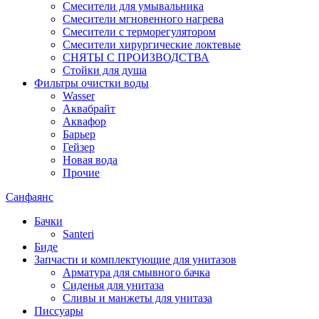
Смесители для умывальника
Смесители мгновенного нагрева
Смесители с терморегулятором
Смесители хирургические локтевые
СНЯТЫ С ПРОИЗВОДСТВА
Стойки для душа
Фильтры очистки воды
Wasser
Аквабрайт
Аквафор
Барьер
Гейзер
Новая вода
Прочие
Санфаянс
Бачки
Santeri
Биде
Запчасти и комплектующие для унитазов
Арматура для смывного бачка
Сиденья для унитаза
Сливы и манжеты для унитаза
Писсуары