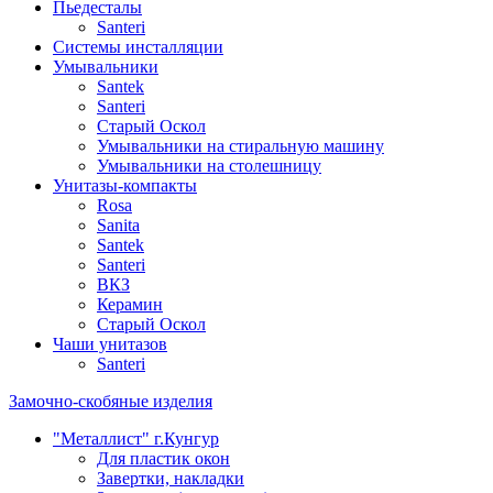
Пьедесталы
Santeri
Системы инсталляции
Умывальники
Santek
Santeri
Старый Оскол
Умывальники на стиральную машину
Умывальники на столешницу
Унитазы-компакты
Rosa
Sanita
Santek
Santeri
ВКЗ
Керамин
Старый Оскол
Чаши унитазов
Santeri
Замочно-скобяные изделия
"Металлист" г.Кунгур
Для пластик окон
Завертки, накладки