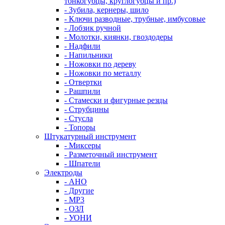
тонкогубцы, круглогубцы и пр.)
- Зубила, кернеры, шило
- Ключи разводные, трубные, имбусовые
- Лобзик ручной
- Молотки, киянки, гвоздодеры
- Надфили
- Напильники
- Ножовки по дереву
- Ножовки по металлу
- Отвертки
- Рашпили
- Стамески и фигурные резцы
- Струбцины
- Стусла
- Топоры
Штукатурный инструмент
- Миксеры
- Разметочный инструмент
- Шпатели
Электроды
- АНО
- Другие
- МР3
- ОЗЛ
- УОНИ