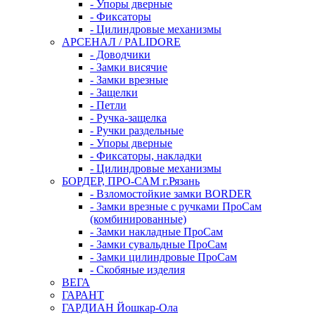
- Упоры дверные
- Фиксаторы
- Цилиндровые механизмы
АРСЕНАЛ / PALIDORE
- Доводчики
- Замки висячие
- Замки врезные
- Защелки
- Петли
- Ручка-защелка
- Ручки раздельные
- Упоры дверные
- Фиксаторы, накладки
- Цилиндровые механизмы
БОРДЕР, ПРО-САМ г.Рязань
- Взломостойкие замки BORDER
- Замки врезные с ручками ПроСам
(комбинированные)
- Замки накладные ПроСам
- Замки сувальдные ПроСам
- Замки цилиндровые ПроСам
- Скобяные изделия
ВЕГА
ГАРАНТ
ГАРДИАН Йошкар-Ола