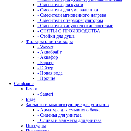
- Смесители для кухни
- Смесители для умывальника
- Смесители мгновенного нагрева
- Смесители с терморегулятором
- Смесители хирургические локтевые
- СНЯТЫ С ПРОИЗВОДСТВА
- Стойки для душа
Фильтры очистки воды
- Wasser
- Аквабрайт
- Аквафор
- Барьер
- Гейзер
- Новая вода
- Прочие
Санфаянс
Бачки
- Santeri
Биде
Запчасти и комплектующие для унитазов
- Арматура для смывного бачка
- Сиденья для унитаза
- Сливы и манжеты для унитаза
Писсуары
Пьедесталы