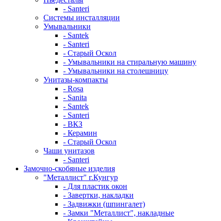
- Santeri
Системы инсталляции
Умывальники
- Santek
- Santeri
- Старый Оскол
- Умывальники на стиральную машину
- Умывальники на столешницу
Унитазы-компакты
- Rosa
- Sanita
- Santek
- Santeri
- ВКЗ
- Керамин
- Старый Оскол
Чаши унитазов
- Santeri
Замочно-скобяные изделия
"Металлист" г.Кунгур
- Для пластик окон
- Завертки, накладки
- Задвижки (шпингалет)
- Замки "Металлист", накладные