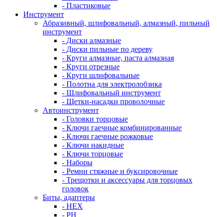
- Пластиковые
Инструмент
Абразивный, шлифовальный, алмазный, пильный
инструмент
- Диски алмазные
- Диски пильные по дереву
- Круги алмазные, паста алмазная
- Круги отрезные
- Круги шлифовальные
- Полотна для электролобзика
- Шлифовальный инструмент
- Щетки-насадки проволочные
Автоинструмент
- Головки торцовые
- Ключи гаечные комбинированные
- Ключи гаечные рожковые
- Ключи накидные
- Ключи торцовые
- Наборы
- Ремни стяжные и буксировочные
- Трещотки и аксессуары для торцовых
головок
Биты, адаптеры
- HEX
- PH