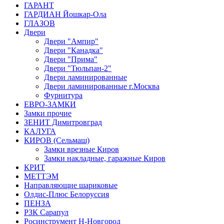
ГАРАНТ
ГАРДИАН Йошкар-Ола
ГЛАЗОВ
Двери
Двери "Ампир"
Двери "Канадка"
Двери "Прима"
Двери "Тюльпан-2"
Двери ламинированные
Двери ламинированные г.Москва
Фурнитура
ЕВРО-ЗАМКИ
Замки прочие
ЗЕНИТ Димитровград
КАЛУГА
КИРОВ (Сельмаш)
Замки врезные Киров
Замки накладные, гаражные Киров
КРИТ
МЕТТЭМ
Направляющие шариковые
Олдис-Плюс Белоруссия
ПЕНЗА
РЗК Сарапул
Росинструмент Н-Новгород