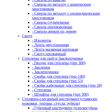
- Сверла по металлу с коническим
хвостовиком
- Сверла по металлу с цилиндрическим
хвостовиком
- Сверла ступенчатые
- Сверла центровочные
- Сверло-зенкер по дереву
Скотч
- Изоленты
- Лента двусторонняя
- Лента малярная креповая
- Скотч прозрачный
Степлеры для скоб и Заклепочники
- Гвозди для степлера (тип 300)
- Заклепки
- Заклепочники
- Скобы для степлера (тип 140)
- Скобы для степлера (тип 53)
- Скобы кабельные для степлера (тип 28)
- Степлеры
- Штифты для степлера (тип 500)
Столярно-слесарный инструмент (стамески,
ножовки, топоры, стусла, зубила)
- Губцевый инструмент (плоскогубцы,