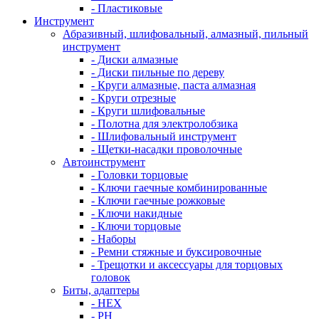
- Пластиковые
Инструмент
Абразивный, шлифовальный, алмазный, пильный
инструмент
- Диски алмазные
- Диски пильные по дереву
- Круги алмазные, паста алмазная
- Круги отрезные
- Круги шлифовальные
- Полотна для электролобзика
- Шлифовальный инструмент
- Щетки-насадки проволочные
Автоинструмент
- Головки торцовые
- Ключи гаечные комбинированные
- Ключи гаечные рожковые
- Ключи накидные
- Ключи торцовые
- Наборы
- Ремни стяжные и буксировочные
- Трещотки и аксессуары для торцовых
головок
Биты, адаптеры
- HEX
- PH