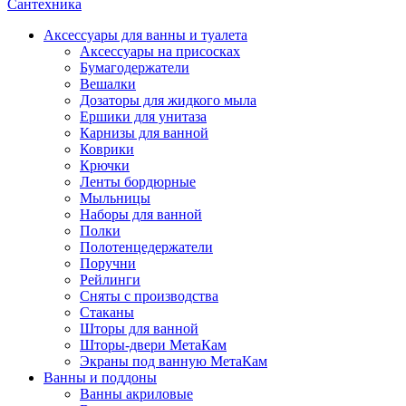
Сантехника
Аксессуары для ванны и туалета
Аксессуары на присосках
Бумагодержатели
Вешалки
Дозаторы для жидкого мыла
Ершики для унитаза
Карнизы для ванной
Коврики
Крючки
Ленты бордюрные
Мыльницы
Наборы для ванной
Полки
Полотенцедержатели
Поручни
Рейлинги
Сняты с производства
Стаканы
Шторы для ванной
Шторы-двери МетаКам
Экраны под ванную МетаКам
Ванны и поддоны
Ванны акриловые