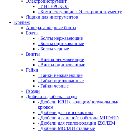
Электроинструмент
- ИНТЕРСКОЛ
- Комплектующие к Электроинструменту
Ящики для инструментов
Крепеж
Анкера, анкерные болты
Болты
- Болты нержавеющие
- Болты оцинкованные
- Болты черные
Винты
- Винты нержавеющие
- Винты оцинкованные
Гайки
- Гайки нержавеющие
- Гайки оцинкованные
- Гайки черные
Гвозди
Дюбели и дюбель-гвозди
- Дюбели KRH с кольцом/полукольцом/
крюком
- Дюбели для гипсокартона
- Дюбели для пено/газобетона MUD/RD
- Дюбели для теплоизоляции IZO/IZM
- Дюбели МОЛЛИ стальные