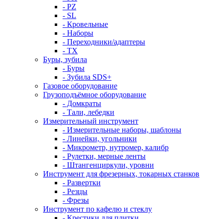
- PZ
- SL
- Кровельные
- Наборы
- Переходники/адаптеры
- ТX
Буры, зубила
- Буры
- Зубила SDS+
Газовое оборудование
Грузоподъёмное оборудование
- Домкраты
- Тали, лебедки
Измерительный инструмент
- Измерительные наборы, шаблоны
- Линейки, угольники
- Микрометр, нутромер, калибр
- Рулетки, мерные ленты
- Штангенциркули, уровни
Инструмент для фрезерных, токарных станков
- Развертки
- Резцы
- Фрезы
Инструмент по кафелю и стеклу
- Крестики для плитки