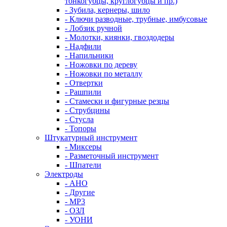
тонкогубцы, круглогубцы и пр.)
- Зубила, кернеры, шило
- Ключи разводные, трубные, имбусовые
- Лобзик ручной
- Молотки, киянки, гвоздодеры
- Надфили
- Напильники
- Ножовки по дереву
- Ножовки по металлу
- Отвертки
- Рашпили
- Стамески и фигурные резцы
- Струбцины
- Стусла
- Топоры
Штукатурный инструмент
- Миксеры
- Разметочный инструмент
- Шпатели
Электроды
- АНО
- Другие
- МР3
- ОЗЛ
- УОНИ