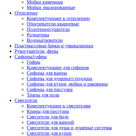
Мойки каменные
Мойки эмалированные
Отопление
Комплектующие к отоплению
Обогреватели кварцевые
Полотенцесушители
Радиаторы
Водонагреватели
Пластмассовые бачки и умывальники
Рукосушители, фены
Сифоны/гофры
Гофры
Комплектующие для сифонов
Сифоны для ванны
Сифоны для душевого поддона
Сифоны для кухни, мойки и раковины
Сифоны для писсуара
Трапы для пола
Смесители
Комплектующие к смесителям
Краны для писсуара
Смесители для биде
Смесители для ванной
Смесители для душа и душевые системы
Смесители для кухни