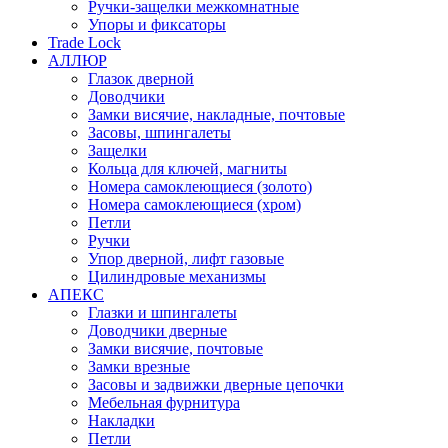
Ручки-защелки межкомнатные
Упоры и фиксаторы
Trade Lock
АЛЛЮР
Глазок дверной
Доводчики
Замки висячие, накладные, почтовые
Засовы, шпингалеты
Защелки
Кольца для ключей, магниты
Номера самоклеющиеся (золото)
Номера самоклеющиеся (хром)
Петли
Ручки
Упор дверной, лифт газовые
Цилиндровые механизмы
АПЕКС
Глазки и шпингалеты
Доводчики дверные
Замки висячие, почтовые
Замки врезные
Засовы и задвижки дверные цепочки
Мебельная фурнитура
Накладки
Петли