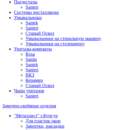
Пьедесталы
Santeri
Системы инсталляции
Умывальники
Santek
Santeri
Старый Оскол
Умывальники на стиральную машину
Умывальники на столешницу
Унитазы-компакты
Rosa
Sanita
Santek
Santeri
ВКЗ
Керамин
Старый Оскол
Чаши унитазов
Santeri
Замочно-скобяные изделия
"Металлист" г.Кунгур
Для пластик окон
Завертки, накладки