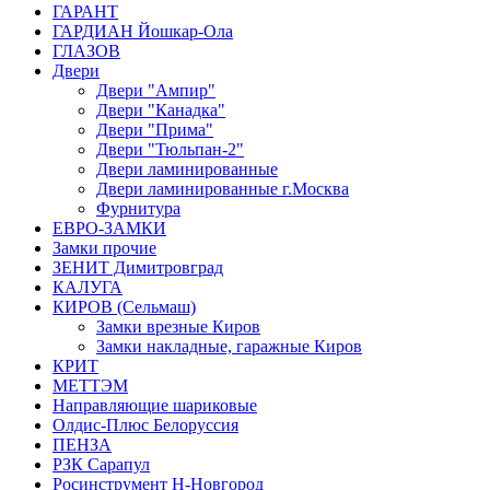
ГАРАНТ
ГАРДИАН Йошкар-Ола
ГЛАЗОВ
Двери
Двери "Ампир"
Двери "Канадка"
Двери "Прима"
Двери "Тюльпан-2"
Двери ламинированные
Двери ламинированные г.Москва
Фурнитура
ЕВРО-ЗАМКИ
Замки прочие
ЗЕНИТ Димитровград
КАЛУГА
КИРОВ (Сельмаш)
Замки врезные Киров
Замки накладные, гаражные Киров
КРИТ
МЕТТЭМ
Направляющие шариковые
Олдис-Плюс Белоруссия
ПЕНЗА
РЗК Сарапул
Росинструмент Н-Новгород