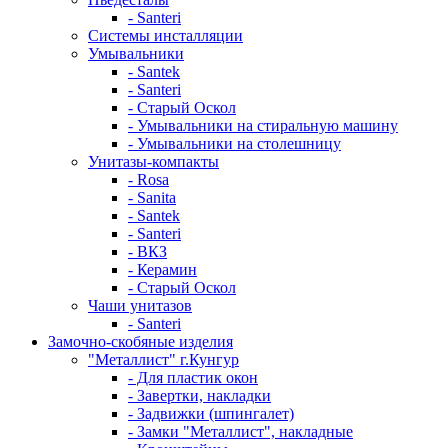
- Santeri
Системы инсталляции
Умывальники
- Santek
- Santeri
- Старый Оскол
- Умывальники на стиральную машину
- Умывальники на столешницу
Унитазы-компакты
- Rosa
- Sanita
- Santek
- Santeri
- ВКЗ
- Керамин
- Старый Оскол
Чаши унитазов
- Santeri
Замочно-скобяные изделия
"Металлист" г.Кунгур
- Для пластик окон
- Завертки, накладки
- Задвижки (шпингалет)
- Замки "Металлист", накладные