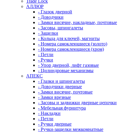
Trade Lock
АЛЛЮР
- Глазок дверной
- Доводчики
- Замки висячие, накладные, почтовые
- Засовы, шпингалеты
- Защелки
- Кольца для ключей, магниты
- Номера самоклеющиеся (золото)
- Номера самоклеющиеся (хром)
- Петли
- Ручки
- Упор дверной, лифт газовые
- Цилиндровые механизмы
АПЕКС
- Глазки и шпингалеты
- Доводчики дверные
- Замки висячие, почтовые
- Замки врезные
- Засовы и задвижки дверные цепочки
- Мебельная фурнитура
- Накладки
- Петли
- Ручки дверные
- Ручки-защелки межкомнатные