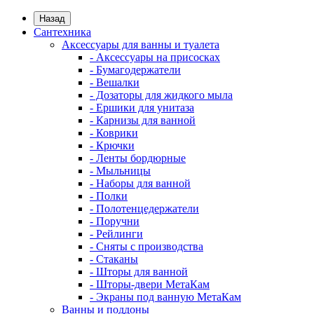
Назад
Сантехника
Аксессуары для ванны и туалета
- Аксессуары на присосках
- Бумагодержатели
- Вешалки
- Дозаторы для жидкого мыла
- Ершики для унитаза
- Карнизы для ванной
- Коврики
- Крючки
- Ленты бордюрные
- Мыльницы
- Наборы для ванной
- Полки
- Полотенцедержатели
- Поручни
- Рейлинги
- Сняты с производства
- Стаканы
- Шторы для ванной
- Шторы-двери МетаКам
- Экраны под ванную МетаКам
Ванны и поддоны