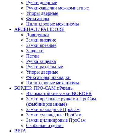
Ручки дверные
Ручки-защелки межкомнатные
Упоры дверные
Фиксаторы
Цилиндровые механизмы
АРСЕНАЛ / PALIDORE
Доводчики
Замки висячие
Замки врезные
Защелки
Петли
Ручка-защелка
Ручки раздельные
Упоры дверные
Фиксаторы, накладки
Цилиндровые механизмы
БОРДЕР, ПРО-САМ г.Рязань
Взломостойкие замки BORDER
Замки врезные с ручками ПроСам
(комбинированные)
Замки накладные ПроСам
Замки сувальдные ПроСам
Замки цилиндровые ПроСам
Скобяные изделия
ВЕГА