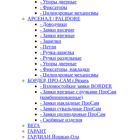
- Упоры дверные
- Фиксаторы
- Цилиндровые механизмы
АРСЕНАЛ / PALIDORE
- Доводчики
- Замки висячие
- Замки врезные
- Защелки
- Петли
- Ручка-защелка
- Ручки раздельные
- Упоры дверные
- Фиксаторы, накладки
- Цилиндровые механизмы
БОРДЕР, ПРО-САМ г.Рязань
- Взломостойкие замки BORDER
- Замки врезные с ручками ПроСам
(комбинированные)
- Замки накладные ПроСам
- Замки сувальдные ПроСам
- Замки цилиндровые ПроСам
- Скобяные изделия
ВЕГА
ГАРАНТ
ГАРДИАН Йошкар-Ола