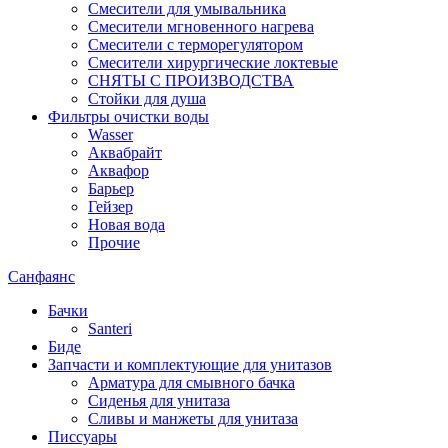
Смесители для умывальника
Смесители мгновенного нагрева
Смесители с терморегулятором
Смесители хирургические локтевые
СНЯТЫ С ПРОИЗВОДСТВА
Стойки для душа
Фильтры очистки воды
Wasser
Аквабрайт
Аквафор
Барьер
Гейзер
Новая вода
Прочие
Санфаянс
Бачки
Santeri
Биде
Запчасти и комплектующие для унитазов
Арматура для смывного бачка
Сиденья для унитаза
Сливы и манжеты для унитаза
Писсуары