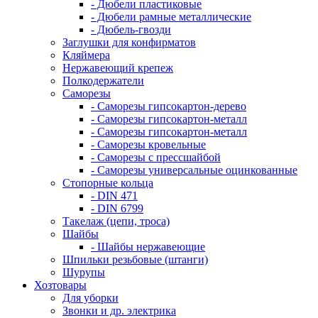
- Дюбели пластиковые
- Дюбели рамные металлические
- Дюбель-гвозди
Заглушки для конфирматов
Кляймера
Нержавеющий крепеж
Полкодержатели
Саморезы
- Саморезы гипсокартон-дерево
- Саморезы гипсокартон-металл
- Саморезы гипсокартон-металл
- Саморезы кровельные
- Саморезы с прессшайбой
- Саморезы универсальные оцинкованные
Стопорные кольца
- DIN 471
- DIN 6799
Такелаж (цепи, троса)
Шайбы
- Шайбы нержавеющие
Шпильки резьбовые (штанги)
Шурупы
Хозтовары
Для уборки
Звонки и др. электрика