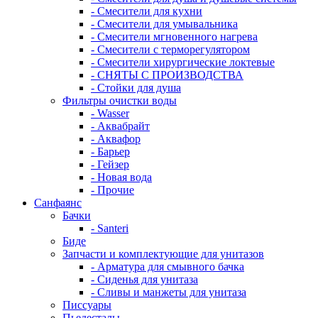
- Смесители для кухни
- Смесители для умывальника
- Смесители мгновенного нагрева
- Смесители с терморегулятором
- Смесители хирургические локтевые
- СНЯТЫ С ПРОИЗВОДСТВА
- Стойки для душа
Фильтры очистки воды
- Wasser
- Аквабрайт
- Аквафор
- Барьер
- Гейзер
- Новая вода
- Прочие
Санфаянс
Бачки
- Santeri
Биде
Запчасти и комплектующие для унитазов
- Арматура для смывного бачка
- Сиденья для унитаза
- Сливы и манжеты для унитаза
Писсуары
Пьедесталы