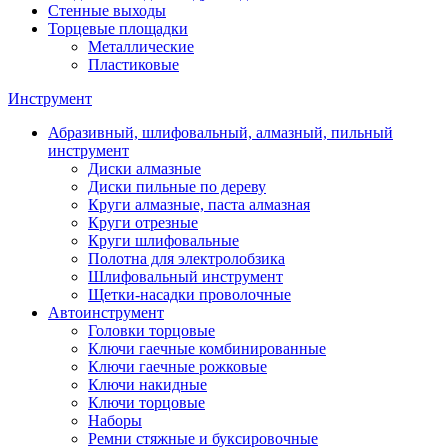
Стенные выходы
Торцевые площадки
Металлические
Пластиковые
Инструмент
Абразивный, шлифовальный, алмазный, пильный
инструмент
Диски алмазные
Диски пильные по дереву
Круги алмазные, паста алмазная
Круги отрезные
Круги шлифовальные
Полотна для электролобзика
Шлифовальный инструмент
Щетки-насадки проволочные
Автоинструмент
Головки торцовые
Ключи гаечные комбинированные
Ключи гаечные рожковые
Ключи накидные
Ключи торцовые
Наборы
Ремни стяжные и буксировочные