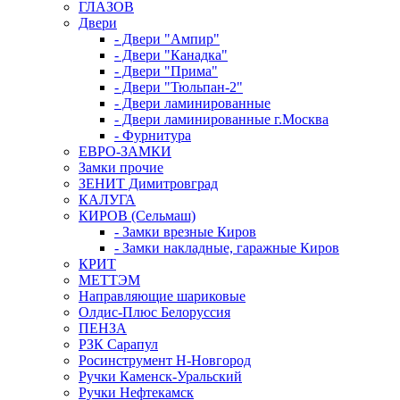
ГЛАЗОВ
Двери
- Двери "Ампир"
- Двери "Канадка"
- Двери "Прима"
- Двери "Тюльпан-2"
- Двери ламинированные
- Двери ламинированные г.Москва
- Фурнитура
ЕВРО-ЗАМКИ
Замки прочие
ЗЕНИТ Димитровград
КАЛУГА
КИРОВ (Сельмаш)
- Замки врезные Киров
- Замки накладные, гаражные Киров
КРИТ
МЕТТЭМ
Направляющие шариковые
Олдис-Плюс Белоруссия
ПЕНЗА
РЗК Сарапул
Росинструмент Н-Новгород
Ручки Каменск-Уральский
Ручки Нефтекамск