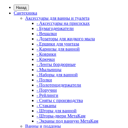
Назад
Сантехника
Аксессуары для ванны и туалета
- Аксессуары на присосках
- Бумагодержатели
- Вешалки
- Дозаторы для жидкого мыла
- Ершики для унитаза
- Карнизы для ванной
- Коврики
- Крючки
- Ленты бордюрные
- Мыльницы
- Наборы для ванной
- Полки
- Полотенцедержатели
- Поручни
- Рейлинги
- Сняты с производства
- Стаканы
- Шторы для ванной
- Шторы-двери МетаКам
- Экраны под ванную МетаКам
Ванны и поддоны