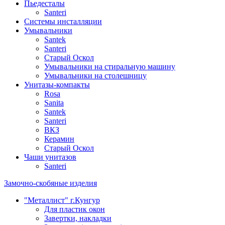
Пьедесталы
Santeri
Системы инсталляции
Умывальники
Santek
Santeri
Старый Оскол
Умывальники на стиральную машину
Умывальники на столешницу
Унитазы-компакты
Rosa
Sanita
Santek
Santeri
ВКЗ
Керамин
Старый Оскол
Чаши унитазов
Santeri
Замочно-скобяные изделия
"Металлист" г.Кунгур
Для пластик окон
Завертки, накладки