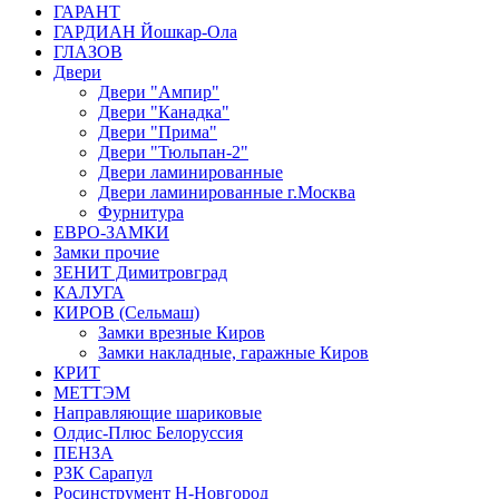
ГАРАНТ
ГАРДИАН Йошкар-Ола
ГЛАЗОВ
Двери
Двери "Ампир"
Двери "Канадка"
Двери "Прима"
Двери "Тюльпан-2"
Двери ламинированные
Двери ламинированные г.Москва
Фурнитура
ЕВРО-ЗАМКИ
Замки прочие
ЗЕНИТ Димитровград
КАЛУГА
КИРОВ (Сельмаш)
Замки врезные Киров
Замки накладные, гаражные Киров
КРИТ
МЕТТЭМ
Направляющие шариковые
Олдис-Плюс Белоруссия
ПЕНЗА
РЗК Сарапул
Росинструмент Н-Новгород