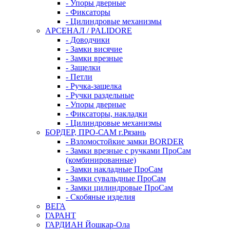
- Упоры дверные
- Фиксаторы
- Цилиндровые механизмы
АРСЕНАЛ / PALIDORE
- Доводчики
- Замки висячие
- Замки врезные
- Защелки
- Петли
- Ручка-защелка
- Ручки раздельные
- Упоры дверные
- Фиксаторы, накладки
- Цилиндровые механизмы
БОРДЕР, ПРО-САМ г.Рязань
- Взломостойкие замки BORDER
- Замки врезные с ручками ПроСам
(комбинированные)
- Замки накладные ПроСам
- Замки сувальдные ПроСам
- Замки цилиндровые ПроСам
- Скобяные изделия
ВЕГА
ГАРАНТ
ГАРДИАН Йошкар-Ола