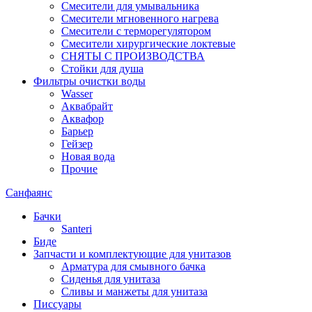
Смесители для умывальника
Смесители мгновенного нагрева
Смесители с терморегулятором
Смесители хирургические локтевые
СНЯТЫ С ПРОИЗВОДСТВА
Стойки для душа
Фильтры очистки воды
Wasser
Аквабрайт
Аквафор
Барьер
Гейзер
Новая вода
Прочие
Санфаянс
Бачки
Santeri
Биде
Запчасти и комплектующие для унитазов
Арматура для смывного бачка
Сиденья для унитаза
Сливы и манжеты для унитаза
Писсуары