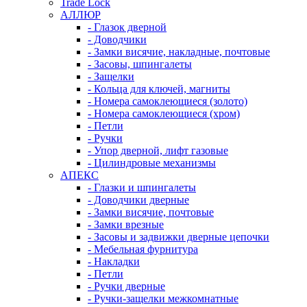
Trade Lock
АЛЛЮР
- Глазок дверной
- Доводчики
- Замки висячие, накладные, почтовые
- Засовы, шпингалеты
- Защелки
- Кольца для ключей, магниты
- Номера самоклеющиеся (золото)
- Номера самоклеющиеся (хром)
- Петли
- Ручки
- Упор дверной, лифт газовые
- Цилиндровые механизмы
АПЕКС
- Глазки и шпингалеты
- Доводчики дверные
- Замки висячие, почтовые
- Замки врезные
- Засовы и задвижки дверные цепочки
- Мебельная фурнитура
- Накладки
- Петли
- Ручки дверные
- Ручки-защелки межкомнатные