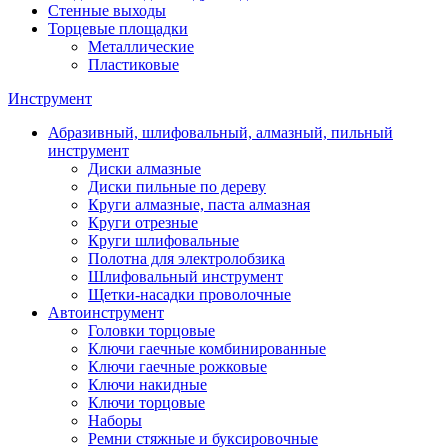
Стенные выходы
Торцевые площадки
Металлические
Пластиковые
Инструмент
Абразивный, шлифовальный, алмазный, пильный
инструмент
Диски алмазные
Диски пильные по дереву
Круги алмазные, паста алмазная
Круги отрезные
Круги шлифовальные
Полотна для электролобзика
Шлифовальный инструмент
Щетки-насадки проволочные
Автоинструмент
Головки торцовые
Ключи гаечные комбинированные
Ключи гаечные рожковые
Ключи накидные
Ключи торцовые
Наборы
Ремни стяжные и буксировочные