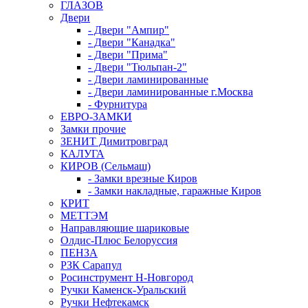
ГЛАЗОВ
Двери
- Двери "Ампир"
- Двери "Канадка"
- Двери "Прима"
- Двери "Тюльпан-2"
- Двери ламинированные
- Двери ламинированные г.Москва
- Фурнитура
ЕВРО-ЗАМКИ
Замки прочие
ЗЕНИТ Димитровград
КАЛУГА
КИРОВ (Сельмаш)
- Замки врезные Киров
- Замки накладные, гаражные Киров
КРИТ
МЕТТЭМ
Направляющие шариковые
Олдис-Плюс Белоруссия
ПЕНЗА
РЗК Сарапул
Росинструмент Н-Новгород
Ручки Каменск-Уральский
Ручки Нефтекамск