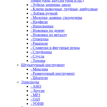
тонкогубцы, круглогубцы и пр.)
- Зубила, кернеры, шило
- Ключи разводные, трубные, имбусовые
- Лобзик ручной
- Молотки, киянки, гвоздодеры
- Надфили
- Напильники
- Ножовки по дереву
- Ножовки по металлу
- Отвертки
- Рашпили
- Стамески и фигурные резцы
- Струбцины
- Стусла
- Топоры
Штукатурный инструмент
- Миксеры
- Разметочный инструмент
- Шпатели
Электроды
- АНО
- Другие
- МР3
- ОЗЛ
- УОНИ