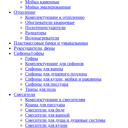
Мойки каменные
Мойки эмалированные
Отопление
Комплектующие к отоплению
Обогреватели кварцевые
Полотенцесушители
Радиаторы
Водонагреватели
Пластмассовые бачки и умывальники
Рукосушители, фены
Сифоны/гофры
Гофры
Комплектующие для сифонов
Сифоны для ванны
Сифоны для душевого поддона
Сифоны для кухни, мойки и раковины
Сифоны для писсуара
Трапы для пола
Смесители
Комплектующие к смесителям
Краны для писсуара
Смесители для биде
Смесители для ванной
Смесители для душа и душевые системы
Смесители для кухни