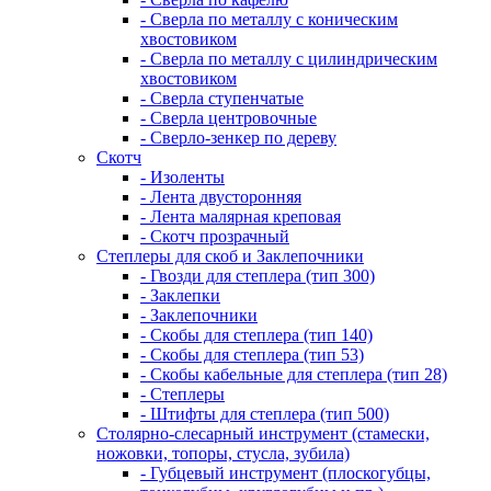
- Сверла по металлу с коническим
хвостовиком
- Сверла по металлу с цилиндрическим
хвостовиком
- Сверла ступенчатые
- Сверла центровочные
- Сверло-зенкер по дереву
Скотч
- Изоленты
- Лента двусторонняя
- Лента малярная креповая
- Скотч прозрачный
Степлеры для скоб и Заклепочники
- Гвозди для степлера (тип 300)
- Заклепки
- Заклепочники
- Скобы для степлера (тип 140)
- Скобы для степлера (тип 53)
- Скобы кабельные для степлера (тип 28)
- Степлеры
- Штифты для степлера (тип 500)
Столярно-слесарный инструмент (стамески,
ножовки, топоры, стусла, зубила)
- Губцевый инструмент (плоскогубцы,