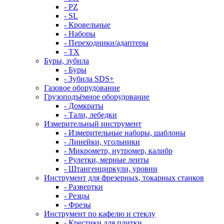
- PZ
- SL
- Кровельные
- Наборы
- Переходники/адаптеры
- ТX
Буры, зубила
- Буры
- Зубила SDS+
Газовое оборудование
Грузоподъёмное оборудование
- Домкраты
- Тали, лебедки
Измерительный инструмент
- Измерительные наборы, шаблоны
- Линейки, угольники
- Микрометр, нутромер, калибр
- Рулетки, мерные ленты
- Штангенциркули, уровни
Инструмент для фрезерных, токарных станков
- Развертки
- Резцы
- Фрезы
Инструмент по кафелю и стеклу
- Крестики для плитки