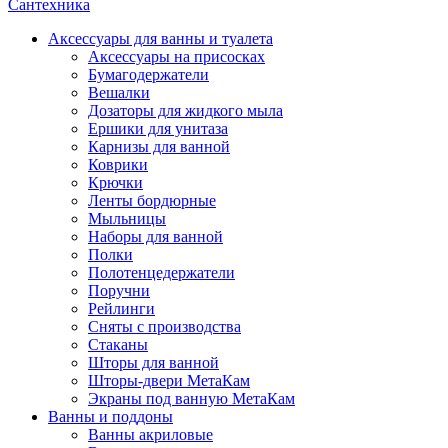
Сантехника
Аксессуары для ванны и туалета
Аксессуары на присосках
Бумагодержатели
Вешалки
Дозаторы для жидкого мыла
Ершики для унитаза
Карнизы для ванной
Коврики
Крючки
Ленты бордюрные
Мыльницы
Наборы для ванной
Полки
Полотенцедержатели
Поручни
Рейлинги
Сняты с производства
Стаканы
Шторы для ванной
Шторы-двери МетаКам
Экраны под ванную МетаКам
Ванны и поддоны
Ванны акриловые