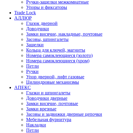
Ручки-защелки межкомнатные
Упоры и фиксаторы
Trade Lock
АЛЛЮР
Глазок дверной
Доводчики
Замки висячие, накладные, почтовые
Засовы, шпингалеты
Защелки
Кольца для ключей, магниты
Номера самоклеющиеся (золото)
Номера самоклеющиеся (хром)
Петли
Ручки
Упор дверной, лифт газовые
Цилиндровые механизмы
АПЕКС
Глазки и шпингалеты
Доводчики дверные
Замки висячие, почтовые
Замки врезные
Засовы и задвижки дверные цепочки
Мебельная фурнитура
Накладки
Петли