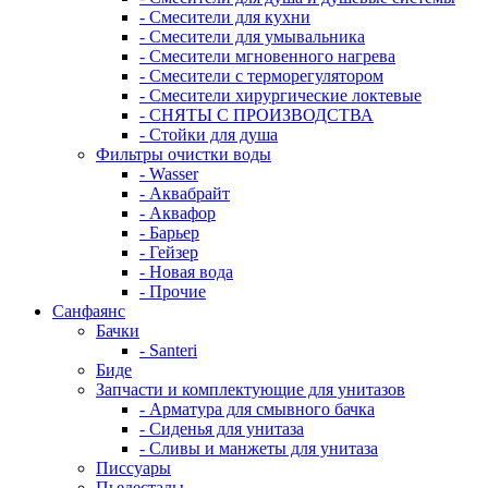
- Смесители для кухни
- Смесители для умывальника
- Смесители мгновенного нагрева
- Смесители с терморегулятором
- Смесители хирургические локтевые
- СНЯТЫ С ПРОИЗВОДСТВА
- Стойки для душа
Фильтры очистки воды
- Wasser
- Аквабрайт
- Аквафор
- Барьер
- Гейзер
- Новая вода
- Прочие
Санфаянс
Бачки
- Santeri
Биде
Запчасти и комплектующие для унитазов
- Арматура для смывного бачка
- Сиденья для унитаза
- Сливы и манжеты для унитаза
Писсуары
Пьедесталы