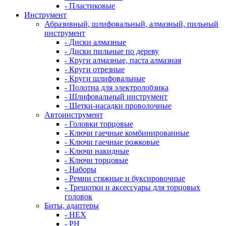
- Пластиковые
Инструмент
Абразивный, шлифовальный, алмазный, пильный
инструмент
- Диски алмазные
- Диски пильные по дереву
- Круги алмазные, паста алмазная
- Круги отрезные
- Круги шлифовальные
- Полотна для электролобзика
- Шлифовальный инструмент
- Щетки-насадки проволочные
Автоинструмент
- Головки торцовые
- Ключи гаечные комбинированные
- Ключи гаечные рожковые
- Ключи накидные
- Ключи торцовые
- Наборы
- Ремни стяжные и буксировочные
- Трещотки и аксессуары для торцовых
головок
Биты, адаптеры
- HEX
- PH