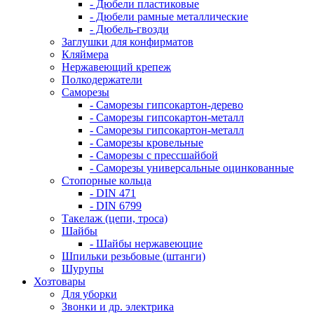
- Дюбели пластиковые
- Дюбели рамные металлические
- Дюбель-гвозди
Заглушки для конфирматов
Кляймера
Нержавеющий крепеж
Полкодержатели
Саморезы
- Саморезы гипсокартон-дерево
- Саморезы гипсокартон-металл
- Саморезы гипсокартон-металл
- Саморезы кровельные
- Саморезы с прессшайбой
- Саморезы универсальные оцинкованные
Стопорные кольца
- DIN 471
- DIN 6799
Такелаж (цепи, троса)
Шайбы
- Шайбы нержавеющие
Шпильки резьбовые (штанги)
Шурупы
Хозтовары
Для уборки
Звонки и др. электрика