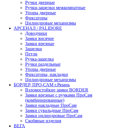
Ручки дверные
Ручки-защелки межкомнатные
Упоры дверные
Фиксаторы
Цилиндровые механизмы
АРСЕНАЛ / PALIDORE
Доводчики
Замки висячие
Замки врезные
Защелки
Петли
Ручка-защелка
Ручки раздельные
Упоры дверные
Фиксаторы, накладки
Цилиндровые механизмы
БОРДЕР, ПРО-САМ г.Рязань
Взломостойкие замки BORDER
Замки врезные с ручками ПроСам
(комбинированные)
Замки накладные ПроСам
Замки сувальдные ПроСам
Замки цилиндровые ПроСам
Скобяные изделия
ВЕГА