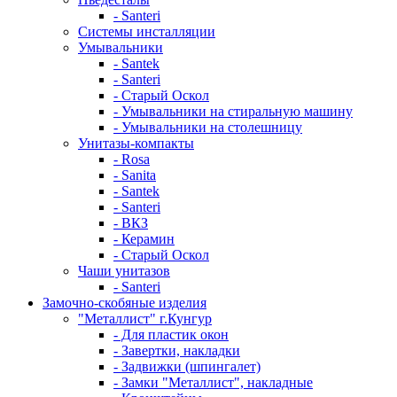
- Santeri
Системы инсталляции
Умывальники
- Santek
- Santeri
- Старый Оскол
- Умывальники на стиральную машину
- Умывальники на столешницу
Унитазы-компакты
- Rosa
- Sanita
- Santek
- Santeri
- ВКЗ
- Керамин
- Старый Оскол
Чаши унитазов
- Santeri
Замочно-скобяные изделия
"Металлист" г.Кунгур
- Для пластик окон
- Завертки, накладки
- Задвижки (шпингалет)
- Замки "Металлист", накладные