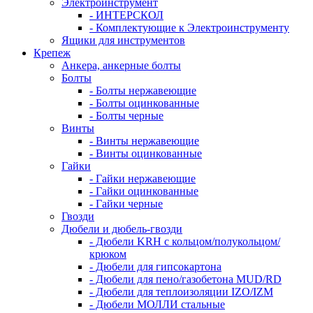
Электроинструмент
- ИНТЕРСКОЛ
- Комплектующие к Электроинструменту
Ящики для инструментов
Крепеж
Анкера, анкерные болты
Болты
- Болты нержавеющие
- Болты оцинкованные
- Болты черные
Винты
- Винты нержавеющие
- Винты оцинкованные
Гайки
- Гайки нержавеющие
- Гайки оцинкованные
- Гайки черные
Гвозди
Дюбели и дюбель-гвозди
- Дюбели KRH с кольцом/полукольцом/
крюком
- Дюбели для гипсокартона
- Дюбели для пено/газобетона MUD/RD
- Дюбели для теплоизоляции IZO/IZM
- Дюбели МОЛЛИ стальные