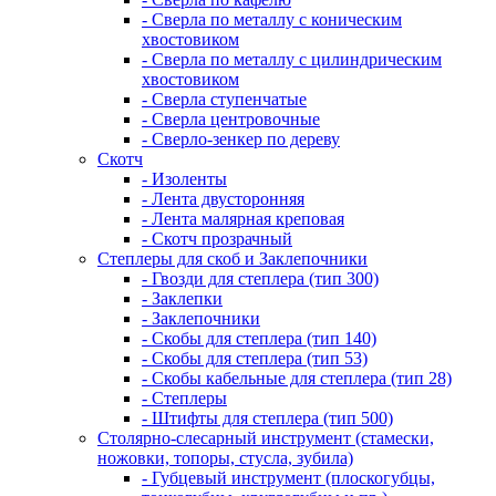
- Сверла по металлу с коническим
хвостовиком
- Сверла по металлу с цилиндрическим
хвостовиком
- Сверла ступенчатые
- Сверла центровочные
- Сверло-зенкер по дереву
Скотч
- Изоленты
- Лента двусторонняя
- Лента малярная креповая
- Скотч прозрачный
Степлеры для скоб и Заклепочники
- Гвозди для степлера (тип 300)
- Заклепки
- Заклепочники
- Скобы для степлера (тип 140)
- Скобы для степлера (тип 53)
- Скобы кабельные для степлера (тип 28)
- Степлеры
- Штифты для степлера (тип 500)
Столярно-слесарный инструмент (стамески,
ножовки, топоры, стусла, зубила)
- Губцевый инструмент (плоскогубцы,