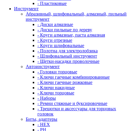
- Пластиковые
Инструмент
Абразивный, шлифовальный, алмазный, пильный
инструмент
- Диски алмазные
- Диски пильные по дереву
- Круги алмазные, паста алмазная
- Круги отрезные
- Круги шлифовальные
- Полотна для электролобзика
- Шлифовальный инструмент
- Щетки-насадки проволочные
Автоинструмент
- Головки торцовые
- Ключи гаечные комбинированные
- Ключи гаечные рожковые
- Ключи накидные
- Ключи торцовые
- Наборы
- Ремни стяжные и буксировочные
- Трещотки и аксессуары для торцовых
головок
Биты, адаптеры
- HEX
- PH