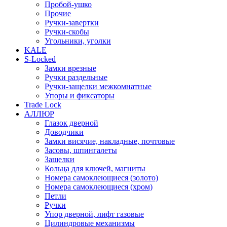
Пробой-ушко
Прочие
Ручки-завертки
Ручки-скобы
Угольники, уголки
KALE
S-Locked
Замки врезные
Ручки раздельные
Ручки-защелки межкомнатные
Упоры и фиксаторы
Trade Lock
АЛЛЮР
Глазок дверной
Доводчики
Замки висячие, накладные, почтовые
Засовы, шпингалеты
Защелки
Кольца для ключей, магниты
Номера самоклеющиеся (золото)
Номера самоклеющиеся (хром)
Петли
Ручки
Упор дверной, лифт газовые
Цилиндровые механизмы