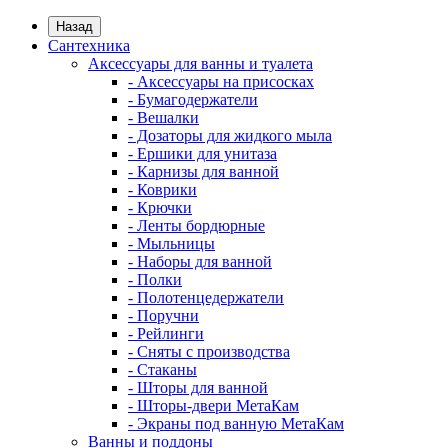
Назад
Сантехника
Аксессуары для ванны и туалета
- Аксессуары на присосках
- Бумагодержатели
- Вешалки
- Дозаторы для жидкого мыла
- Ершики для унитаза
- Карнизы для ванной
- Коврики
- Крючки
- Ленты бордюрные
- Мыльницы
- Наборы для ванной
- Полки
- Полотенцедержатели
- Поручни
- Рейлинги
- Сняты с производства
- Стаканы
- Шторы для ванной
- Шторы-двери МетаКам
- Экраны под ванную МетаКам
Ванны и поддоны