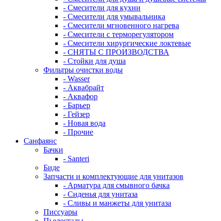
- Смесители для кухни
- Смесители для умывальника
- Смесители мгновенного нагрева
- Смесители с терморегулятором
- Смесители хирургические локтевые
- СНЯТЫ С ПРОИЗВОДСТВА
- Стойки для душа
Фильтры очистки воды
- Wasser
- Аквабрайт
- Аквафор
- Барьер
- Гейзер
- Новая вода
- Прочие
Санфаянс
Бачки
- Santeri
Биде
Запчасти и комплектующие для унитазов
- Арматура для смывного бачка
- Сиденья для унитаза
- Сливы и манжеты для унитаза
Писсуары
Пьедесталы