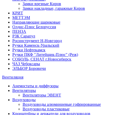
Замки врезные Киров
Замки накладные, гаражные Киров
КРИТ
МЕТТЭМ
Направляющие шариковые
Олдис-Плюс Белоруссия
ПЕНЗА
РЗК Сарапул
Росинструмент Н-Новгород
Ручки Каменск-Уральский
Ручки Нефтекамск
Ручки ПКФ "Литейщик-Плюс" (Реж)
СОБОЛЬ, СЕНАТ г.Новосибирск
ЧАЗ Чебоксары
ЭЛЬБОР Боровичи
Вентиляция
Анемостаты и диффузоры
Вентиляторы
Вентиляторы ЭВЕНТ
Воздуховоды
Воздуховоды алюминиевые гофрированные
Воздуховоды пластиковые
Кронштейны и держатели для воздуховодов