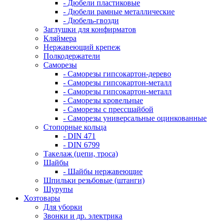
- Дюбели пластиковые
- Дюбели рамные металлические
- Дюбель-гвозди
Заглушки для конфирматов
Кляймера
Нержавеющий крепеж
Полкодержатели
Саморезы
- Саморезы гипсокартон-дерево
- Саморезы гипсокартон-металл
- Саморезы гипсокартон-металл
- Саморезы кровельные
- Саморезы с прессшайбой
- Саморезы универсальные оцинкованные
Стопорные кольца
- DIN 471
- DIN 6799
Такелаж (цепи, троса)
Шайбы
- Шайбы нержавеющие
Шпильки резьбовые (штанги)
Шурупы
Хозтовары
Для уборки
Звонки и др. электрика