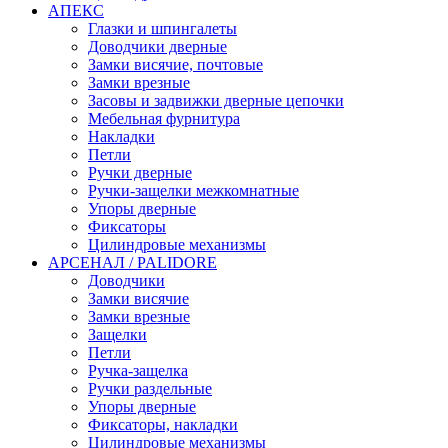
АПЕКС
Глазки и шпингалеты
Доводчики дверные
Замки висячие, почтовые
Замки врезные
Засовы и задвижки дверные цепочки
Мебельная фурнитура
Накладки
Петли
Ручки дверные
Ручки-защелки межкомнатные
Упоры дверные
Фиксаторы
Цилиндровые механизмы
АРСЕНАЛ / PALIDORE
Доводчики
Замки висячие
Замки врезные
Защелки
Петли
Ручка-защелка
Ручки раздельные
Упоры дверные
Фиксаторы, накладки
Цилиндровые механизмы