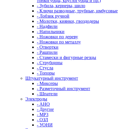
тонкогубцы, круглогубцы и пр.)
- Зубила, кернеры, шило
- Ключи разводные, трубные, имбусовые
- Лобзик ручной
- Молотки, киянки, гвоздодеры
- Надфили
- Напильники
- Ножовки по дереву
- Ножовки по металлу
- Отвертки
- Рашпили
- Стамески и фигурные резцы
- Струбцины
- Стусла
- Топоры
Штукатурный инструмент
- Миксеры
- Разметочный инструмент
- Шпатели
Электроды
- АНО
- Другие
- МР3
- ОЗЛ
- УОНИ