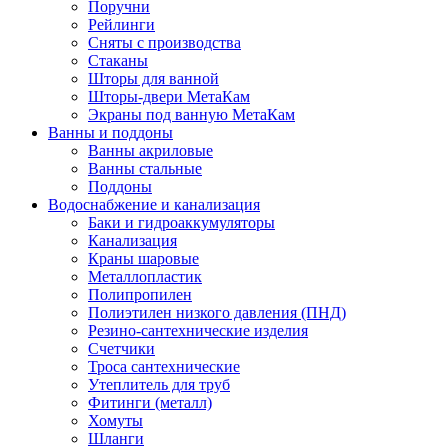
Поручни
Рейлинги
Сняты с производства
Стаканы
Шторы для ванной
Шторы-двери МетаКам
Экраны под ванную МетаКам
Ванны и поддоны
Ванны акриловые
Ванны стальные
Поддоны
Водоснабжение и канализация
Баки и гидроаккумуляторы
Канализация
Краны шаровые
Металлопластик
Полипропилен
Полиэтилен низкого давления (ПНД)
Резино-сантехнические изделия
Счетчики
Троса сантехнические
Утеплитель для труб
Фитинги (металл)
Хомуты
Шланги