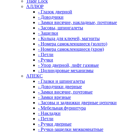
Trade Lock
АЛЛЮР
- Глазок дверной
- Доводчики
- Замки висячие, накладные, почтовые
- Засовы, шпингалеты
- Защелки
- Кольца для ключей, магниты
- Номера самоклеющиеся (золото)
- Номера самоклеющиеся (хром)
- Петли
- Ручки
- Упор дверной, лифт газовые
- Цилиндровые механизмы
АПЕКС
- Глазки и шпингалеты
- Доводчики дверные
- Замки висячие, почтовые
- Замки врезные
- Засовы и задвижки дверные цепочки
- Мебельная фурнитура
- Накладки
- Петли
- Ручки дверные
- Ручки-защелки межкомнатные