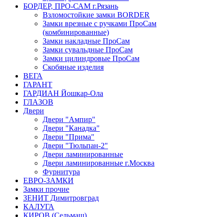
БОРДЕР, ПРО-САМ г.Рязань
Взломостойкие замки BORDER
Замки врезные с ручками ПроСам
(комбинированные)
Замки накладные ПроСам
Замки сувальдные ПроСам
Замки цилиндровые ПроСам
Скобяные изделия
ВЕГА
ГАРАНТ
ГАРДИАН Йошкар-Ола
ГЛАЗОВ
Двери
Двери "Ампир"
Двери "Канадка"
Двери "Прима"
Двери "Тюльпан-2"
Двери ламинированные
Двери ламинированные г.Москва
Фурнитура
ЕВРО-ЗАМКИ
Замки прочие
ЗЕНИТ Димитровград
КАЛУГА
КИРОВ (Сельмаш)