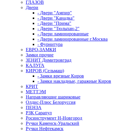
ГЛАЗОВ
Двери
- Двери "Ампир"
- Двери "Канадка"
- Двери "Прима"
- Двери "Тюльпан-2"
- Двери ламинированные
- Двери ламинированные г.Москва
- Фурнитура
ЕВРО-ЗАМКИ
Замки прочие
ЗЕНИТ Димитровград
КАЛУГА
КИРОВ (Сельмаш)
- Замки врезные Киров
- Замки накладные, гаражные Киров
КРИТ
МЕТТЭМ
Направляющие шариковые
Олдис-Плюс Белоруссия
ПЕНЗА
РЗК Сарапул
Росинструмент Н-Новгород
Ручки Каменск-Уральский
Ручки Нефтекамск