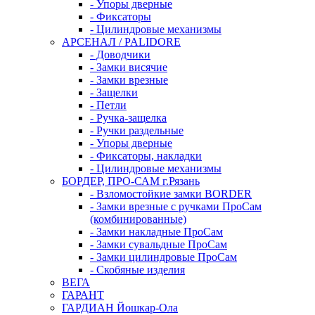
- Упоры дверные
- Фиксаторы
- Цилиндровые механизмы
АРСЕНАЛ / PALIDORE
- Доводчики
- Замки висячие
- Замки врезные
- Защелки
- Петли
- Ручка-защелка
- Ручки раздельные
- Упоры дверные
- Фиксаторы, накладки
- Цилиндровые механизмы
БОРДЕР, ПРО-САМ г.Рязань
- Взломостойкие замки BORDER
- Замки врезные с ручками ПроСам
(комбинированные)
- Замки накладные ПроСам
- Замки сувальдные ПроСам
- Замки цилиндровые ПроСам
- Скобяные изделия
ВЕГА
ГАРАНТ
ГАРДИАН Йошкар-Ола