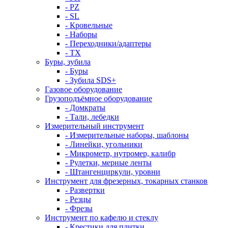
- PZ
- SL
- Кровельные
- Наборы
- Переходники/адаптеры
- ТX
Буры, зубила
- Буры
- Зубила SDS+
Газовое оборудование
Грузоподъёмное оборудование
- Домкраты
- Тали, лебедки
Измерительный инструмент
- Измерительные наборы, шаблоны
- Линейки, угольники
- Микрометр, нутромер, калибр
- Рулетки, мерные ленты
- Штангенциркули, уровни
Инструмент для фрезерных, токарных станков
- Развертки
- Резцы
- Фрезы
Инструмент по кафелю и стеклу
- Крестики для плитки