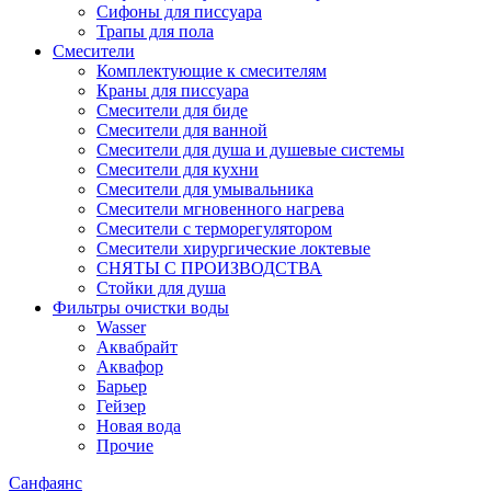
Сифоны для писсуара
Трапы для пола
Смесители
Комплектующие к смесителям
Краны для писсуара
Смесители для биде
Смесители для ванной
Смесители для душа и душевые системы
Смесители для кухни
Смесители для умывальника
Смесители мгновенного нагрева
Смесители с терморегулятором
Смесители хирургические локтевые
СНЯТЫ С ПРОИЗВОДСТВА
Стойки для душа
Фильтры очистки воды
Wasser
Аквабрайт
Аквафор
Барьер
Гейзер
Новая вода
Прочие
Санфаянс