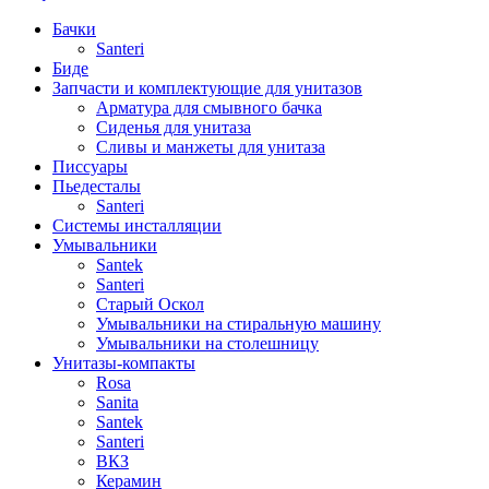
Бачки
Santeri
Биде
Запчасти и комплектующие для унитазов
Арматура для смывного бачка
Сиденья для унитаза
Сливы и манжеты для унитаза
Писсуары
Пьедесталы
Santeri
Системы инсталляции
Умывальники
Santek
Santeri
Старый Оскол
Умывальники на стиральную машину
Умывальники на столешницу
Унитазы-компакты
Rosa
Sanita
Santek
Santeri
ВКЗ
Керамин