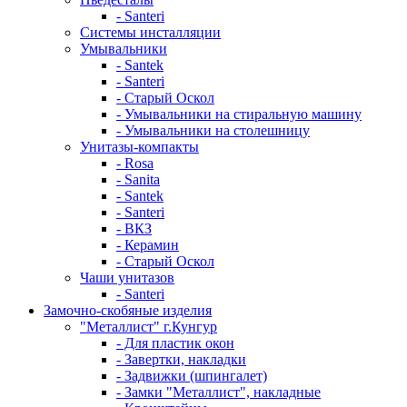
- Santeri
Системы инсталляции
Умывальники
- Santek
- Santeri
- Старый Оскол
- Умывальники на стиральную машину
- Умывальники на столешницу
Унитазы-компакты
- Rosa
- Sanita
- Santek
- Santeri
- ВКЗ
- Керамин
- Старый Оскол
Чаши унитазов
- Santeri
Замочно-скобяные изделия
"Металлист" г.Кунгур
- Для пластик окон
- Завертки, накладки
- Задвижки (шпингалет)
- Замки "Металлист", накладные