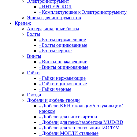
Электроинструмент
- ИНТЕРСКОЛ
- Комплектующие к Электроинструменту
Ящики для инструментов
Крепеж
Анкера, анкерные болты
Болты
- Болты нержавеющие
- Болты оцинкованные
- Болты черные
Винты
- Винты нержавеющие
- Винты оцинкованные
Гайки
- Гайки нержавеющие
- Гайки оцинкованные
- Гайки черные
Гвозди
Дюбели и дюбель-гвозди
- Дюбели KRH с кольцом/полукольцом/
крюком
- Дюбели для гипсокартона
- Дюбели для пено/газобетона MUD/RD
- Дюбели для теплоизоляции IZO/IZM
- Дюбели МОЛЛИ стальные