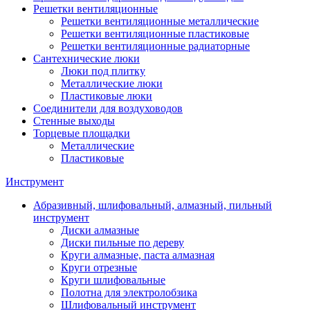
Решетки вентиляционные
Решетки вентиляционные металлические
Решетки вентиляционные пластиковые
Решетки вентиляционные радиаторные
Сантехнические люки
Люки под плитку
Металлические люки
Пластиковые люки
Соединители для воздуховодов
Стенные выходы
Торцевые площадки
Металлические
Пластиковые
Инструмент
Абразивный, шлифовальный, алмазный, пильный
инструмент
Диски алмазные
Диски пильные по дереву
Круги алмазные, паста алмазная
Круги отрезные
Круги шлифовальные
Полотна для электролобзика
Шлифовальный инструмент