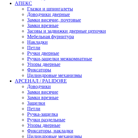
АПЕКС
Глазки и шпингалеты
Доводчики дверные
Замки висячие, почтовые
Замки врезные
Засовы и задвижки дверные цепочки
Мебельная фурнитура
Накладки
Петли
Ручки дверные
Ручки-защелки межкомнатные
Упоры дверные
Фиксаторы
Цилиндровые механизмы
АРСЕНАЛ / PALIDORE
Доводчики
Замки висячие
Замки врезные
Защелки
Петли
Ручка-защелка
Ручки раздельные
Упоры дверные
Фиксаторы, накладки
Цилиндровые механизмы