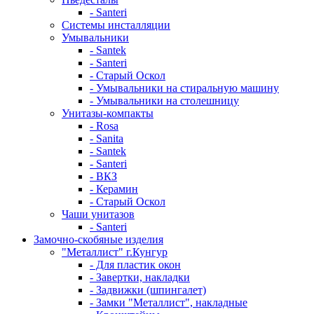
- Santeri
Системы инсталляции
Умывальники
- Santek
- Santeri
- Старый Оскол
- Умывальники на стиральную машину
- Умывальники на столешницу
Унитазы-компакты
- Rosa
- Sanita
- Santek
- Santeri
- ВКЗ
- Керамин
- Старый Оскол
Чаши унитазов
- Santeri
Замочно-скобяные изделия
"Металлист" г.Кунгур
- Для пластик окон
- Завертки, накладки
- Задвижки (шпингалет)
- Замки "Металлист", накладные