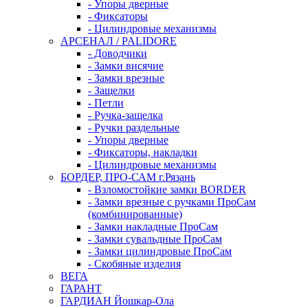
- Упоры дверные
- Фиксаторы
- Цилиндровые механизмы
АРСЕНАЛ / PALIDORE
- Доводчики
- Замки висячие
- Замки врезные
- Защелки
- Петли
- Ручка-защелка
- Ручки раздельные
- Упоры дверные
- Фиксаторы, накладки
- Цилиндровые механизмы
БОРДЕР, ПРО-САМ г.Рязань
- Взломостойкие замки BORDER
- Замки врезные с ручками ПроСам
(комбинированные)
- Замки накладные ПроСам
- Замки сувальдные ПроСам
- Замки цилиндровые ПроСам
- Скобяные изделия
ВЕГА
ГАРАНТ
ГАРДИАН Йошкар-Ола