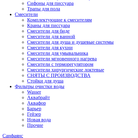
Сифоны для писсуара
Трапы для пола
Смесители
Комплектующие к смесителям
Краны для писсуара
Смесители для биде
Смесители для ванной
Смесители для душа и душевые системы
Смесители для кухни
Смесители для умывальника
Смесители мгновенного нагрева
Смесители с терморегулятором
Смесители хирургические локтевые
СНЯТЫ С ПРОИЗВОДСТВА
Стойки для душа
Фильтры очистки воды
Wasser
Аквабрайт
Аквафор
Барьер
Гейзер
Новая вода
Прочие
Санфаянс