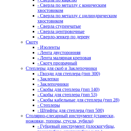
- Сверла по металлу с коническим
хвостовиком
- Сверла по металлу с цилиндрическим
хвостовиком
- Сверла ступенчатые
- Сверла центровочные
- Сверло-зенкер по дереву
Скотч
- Изоленты
- Лента двусторонняя
- Лента малярная креповая
- Скотч прозрачный
Степлеры для скоб и Заклепочники
- Гвозди для степлера (тип 300)
- Заклепки
- Заклепочники
- Скобы для степлера (тип 140)
- Скобы для степлера (тип 53)
- Скобы кабельные для степлера (тип 28)
- Степлеры
- Штифты для степлера (тип 500)
Столярно-слесарный инструмент (стамески,
ножовки, топоры, стусла, зубила)
- Губцевый инструмент (плоскогубцы,