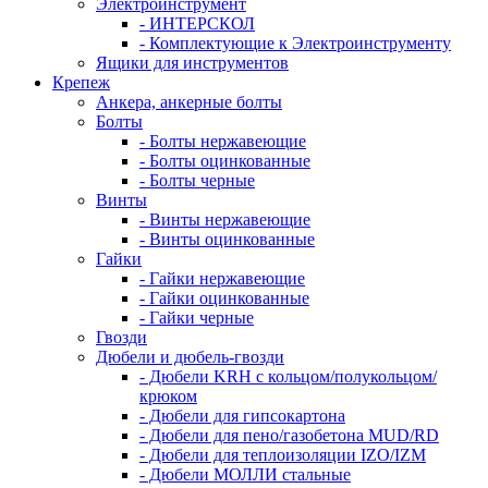
Электроинструмент
- ИНТЕРСКОЛ
- Комплектующие к Электроинструменту
Ящики для инструментов
Крепеж
Анкера, анкерные болты
Болты
- Болты нержавеющие
- Болты оцинкованные
- Болты черные
Винты
- Винты нержавеющие
- Винты оцинкованные
Гайки
- Гайки нержавеющие
- Гайки оцинкованные
- Гайки черные
Гвозди
Дюбели и дюбель-гвозди
- Дюбели KRH с кольцом/полукольцом/
крюком
- Дюбели для гипсокартона
- Дюбели для пено/газобетона MUD/RD
- Дюбели для теплоизоляции IZO/IZM
- Дюбели МОЛЛИ стальные