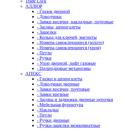
Trade Lock
АЛЛЮР
- Глазок дверной
- Доводчики
- Замки висячие, накладные, почтовые
- Засовы, шпингалеты
- Защелки
- Кольца для ключей, магниты
- Номера самоклеющиеся (золото)
- Номера самоклеющиеся (хром)
- Петли
- Ручки
- Упор дверной, лифт газовые
- Цилиндровые механизмы
АПЕКС
- Глазки и шпингалеты
- Доводчики дверные
- Замки висячие, почтовые
- Замки врезные
- Засовы и задвижки дверные цепочки
- Мебельная фурнитура
- Накладки
- Петли
- Ручки дверные
- Ручки-защелки межкомнатные