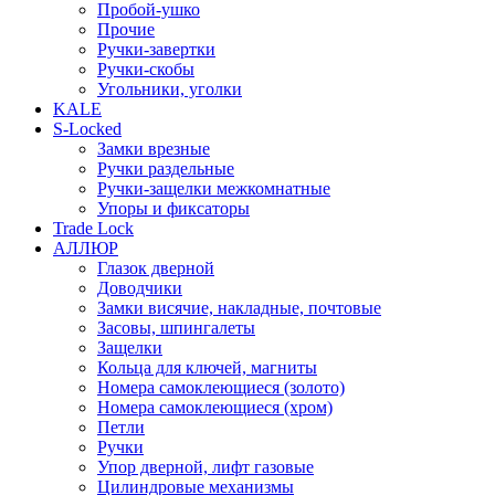
Пробой-ушко
Прочие
Ручки-завертки
Ручки-скобы
Угольники, уголки
KALE
S-Locked
Замки врезные
Ручки раздельные
Ручки-защелки межкомнатные
Упоры и фиксаторы
Trade Lock
АЛЛЮР
Глазок дверной
Доводчики
Замки висячие, накладные, почтовые
Засовы, шпингалеты
Защелки
Кольца для ключей, магниты
Номера самоклеющиеся (золото)
Номера самоклеющиеся (хром)
Петли
Ручки
Упор дверной, лифт газовые
Цилиндровые механизмы