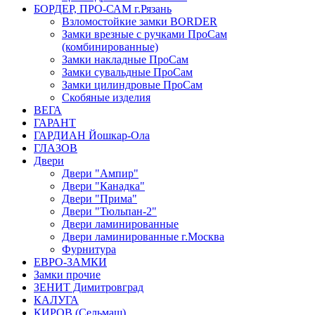
БОРДЕР, ПРО-САМ г.Рязань
Взломостойкие замки BORDER
Замки врезные с ручками ПроСам
(комбинированные)
Замки накладные ПроСам
Замки сувальдные ПроСам
Замки цилиндровые ПроСам
Скобяные изделия
ВЕГА
ГАРАНТ
ГАРДИАН Йошкар-Ола
ГЛАЗОВ
Двери
Двери "Ампир"
Двери "Канадка"
Двери "Прима"
Двери "Тюльпан-2"
Двери ламинированные
Двери ламинированные г.Москва
Фурнитура
ЕВРО-ЗАМКИ
Замки прочие
ЗЕНИТ Димитровград
КАЛУГА
КИРОВ (Сельмаш)