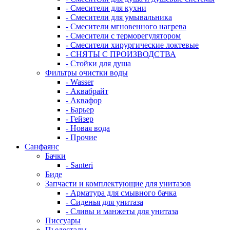
- Смесители для кухни
- Смесители для умывальника
- Смесители мгновенного нагрева
- Смесители с терморегулятором
- Смесители хирургические локтевые
- СНЯТЫ С ПРОИЗВОДСТВА
- Стойки для душа
Фильтры очистки воды
- Wasser
- Аквабрайт
- Аквафор
- Барьер
- Гейзер
- Новая вода
- Прочие
Санфаянс
Бачки
- Santeri
Биде
Запчасти и комплектующие для унитазов
- Арматура для смывного бачка
- Сиденья для унитаза
- Сливы и манжеты для унитаза
Писсуары
Пьедесталы