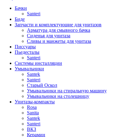
Бачки
Santeri
Биде
Запчасти и комплектующие для унитазов
Арматура для смывного бачка
Сиденья для унитаза
Сливы и манжеты для унитаза
Писсуары
Пьедесталы
Santeri
Системы инсталляции
Умывальники
Santek
Santeri
Старый Оскол
Умывальники на стиральную машину
Умывальники на столешницу
Унитазы-компакты
Rosa
Sanita
Santek
Santeri
ВКЗ
Керамин