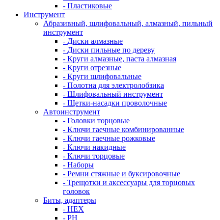
- Пластиковые
Инструмент
Абразивный, шлифовальный, алмазный, пильный
инструмент
- Диски алмазные
- Диски пильные по дереву
- Круги алмазные, паста алмазная
- Круги отрезные
- Круги шлифовальные
- Полотна для электролобзика
- Шлифовальный инструмент
- Щетки-насадки проволочные
Автоинструмент
- Головки торцовые
- Ключи гаечные комбинированные
- Ключи гаечные рожковые
- Ключи накидные
- Ключи торцовые
- Наборы
- Ремни стяжные и буксировочные
- Трещотки и аксессуары для торцовых
головок
Биты, адаптеры
- HEX
- PH