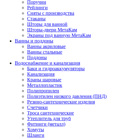
Поручни
Рейлинги
Сняты с производства
Стаканы
Шторы для ванной
Шторы-двери МетаКам
Экраны под ванную МетаКам
Ванны и поддоны
Ванны акриловые
Ванны стальные
Поддоны
Водоснабжение и канализация
Баки и гидроаккумуляторы
Канализация
Краны шаровые
Металлопластик
Полипропилен
Полиэтилен низкого давления (ПНД)
Резино-сантехнические изделия
Счетчики
Троса сантехнические
Утеплитель для труб
Фитинги (металл)
Хомуты
Шланги