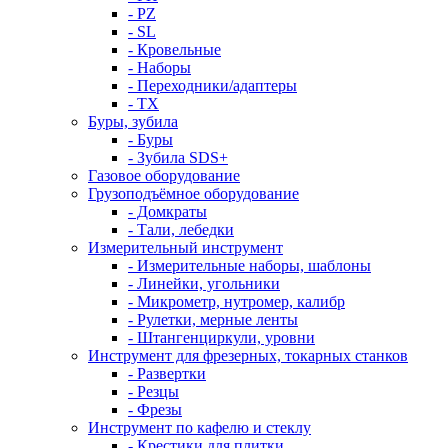
- PZ
- SL
- Кровельные
- Наборы
- Переходники/адаптеры
- ТX
Буры, зубила
- Буры
- Зубила SDS+
Газовое оборудование
Грузоподъёмное оборудование
- Домкраты
- Тали, лебедки
Измерительный инструмент
- Измерительные наборы, шаблоны
- Линейки, угольники
- Микрометр, нутромер, калибр
- Рулетки, мерные ленты
- Штангенциркули, уровни
Инструмент для фрезерных, токарных станков
- Развертки
- Резцы
- Фрезы
Инструмент по кафелю и стеклу
- Крестики для плитки