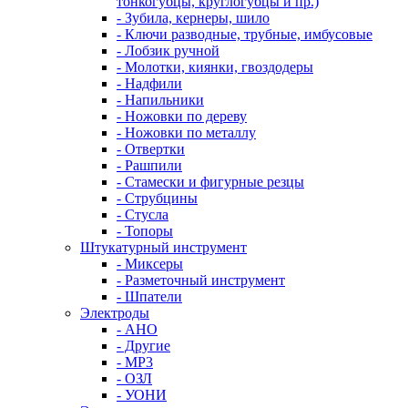
тонкогубцы, круглогубцы и пр.)
- Зубила, кернеры, шило
- Ключи разводные, трубные, имбусовые
- Лобзик ручной
- Молотки, киянки, гвоздодеры
- Надфили
- Напильники
- Ножовки по дереву
- Ножовки по металлу
- Отвертки
- Рашпили
- Стамески и фигурные резцы
- Струбцины
- Стусла
- Топоры
Штукатурный инструмент
- Миксеры
- Разметочный инструмент
- Шпатели
Электроды
- АНО
- Другие
- МР3
- ОЗЛ
- УОНИ