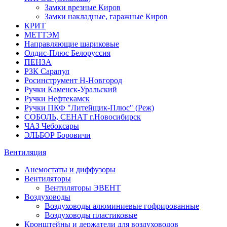
Замки врезные Киров
Замки накладные, гаражные Киров
КРИТ
МЕТТЭМ
Направляющие шариковые
Олдис-Плюс Белоруссия
ПЕНЗА
РЗК Сарапул
Росинструмент Н-Новгород
Ручки Каменск-Уральский
Ручки Нефтекамск
Ручки ПКФ "Литейщик-Плюс" (Реж)
СОБОЛЬ, СЕНАТ г.Новосибирск
ЧАЗ Чебоксары
ЭЛЬБОР Боровичи
Вентиляция
Анемостаты и диффузоры
Вентиляторы
Вентиляторы ЭВЕНТ
Воздуховоды
Воздуховоды алюминиевые гофрированные
Воздуховоды пластиковые
Кронштейны и держатели для воздуховодов