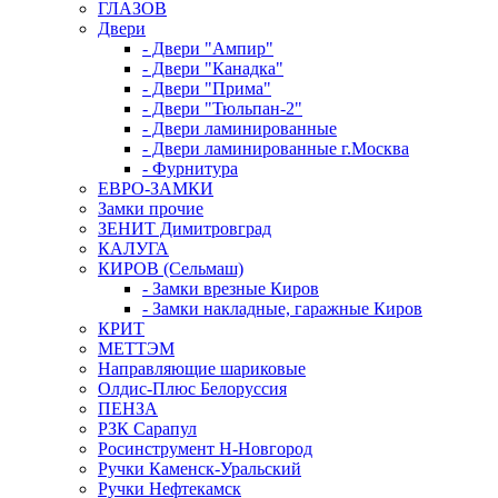
ГЛАЗОВ
Двери
- Двери "Ампир"
- Двери "Канадка"
- Двери "Прима"
- Двери "Тюльпан-2"
- Двери ламинированные
- Двери ламинированные г.Москва
- Фурнитура
ЕВРО-ЗАМКИ
Замки прочие
ЗЕНИТ Димитровград
КАЛУГА
КИРОВ (Сельмаш)
- Замки врезные Киров
- Замки накладные, гаражные Киров
КРИТ
МЕТТЭМ
Направляющие шариковые
Олдис-Плюс Белоруссия
ПЕНЗА
РЗК Сарапул
Росинструмент Н-Новгород
Ручки Каменск-Уральский
Ручки Нефтекамск