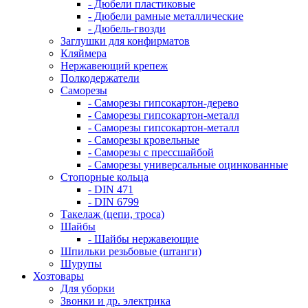
- Дюбели пластиковые
- Дюбели рамные металлические
- Дюбель-гвозди
Заглушки для конфирматов
Кляймера
Нержавеющий крепеж
Полкодержатели
Саморезы
- Саморезы гипсокартон-дерево
- Саморезы гипсокартон-металл
- Саморезы гипсокартон-металл
- Саморезы кровельные
- Саморезы с прессшайбой
- Саморезы универсальные оцинкованные
Стопорные кольца
- DIN 471
- DIN 6799
Такелаж (цепи, троса)
Шайбы
- Шайбы нержавеющие
Шпильки резьбовые (штанги)
Шурупы
Хозтовары
Для уборки
Звонки и др. электрика