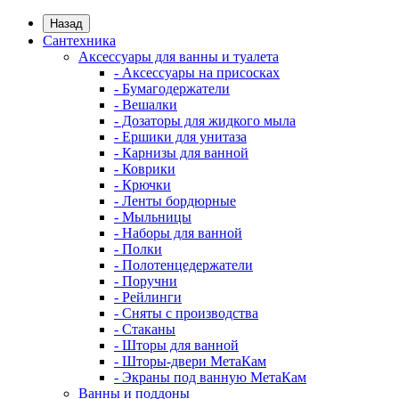
Назад
Сантехника
Аксессуары для ванны и туалета
- Аксессуары на присосках
- Бумагодержатели
- Вешалки
- Дозаторы для жидкого мыла
- Ершики для унитаза
- Карнизы для ванной
- Коврики
- Крючки
- Ленты бордюрные
- Мыльницы
- Наборы для ванной
- Полки
- Полотенцедержатели
- Поручни
- Рейлинги
- Сняты с производства
- Стаканы
- Шторы для ванной
- Шторы-двери МетаКам
- Экраны под ванную МетаКам
Ванны и поддоны