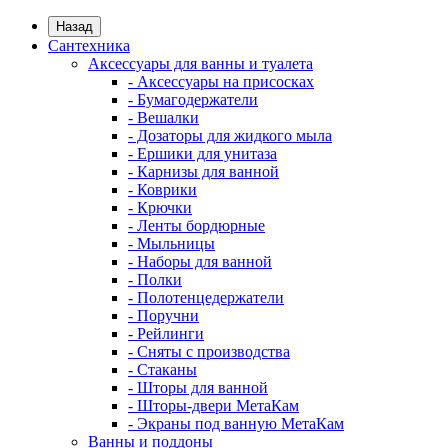
Назад
Сантехника
Аксессуары для ванны и туалета
- Аксессуары на присосках
- Бумагодержатели
- Вешалки
- Дозаторы для жидкого мыла
- Ершики для унитаза
- Карнизы для ванной
- Коврики
- Крючки
- Ленты бордюрные
- Мыльницы
- Наборы для ванной
- Полки
- Полотенцедержатели
- Поручни
- Рейлинги
- Сняты с производства
- Стаканы
- Шторы для ванной
- Шторы-двери МетаКам
- Экраны под ванную МетаКам
Ванны и поддоны