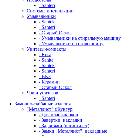
- Santeri
Системы инсталляции
Умывальники
- Santek
- Santeri
- Старый Оскол
- Умывальники на стиральную машину
- Умывальники на столешницу
Унитазы-компакты
- Rosa
- Sanita
- Santek
- Santeri
- ВКЗ
- Керамин
- Старый Оскол
Чаши унитазов
- Santeri
Замочно-скобяные изделия
"Металлист" г.Кунгур
- Для пластик окон
- Завертки, накладки
- Задвижки (шпингалет)
- Замки "Металлист", накладные