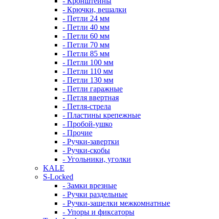
- Кронштейны
- Крючки, вешалки
- Петли 24 мм
- Петли 40 мм
- Петли 60 мм
- Петли 70 мм
- Петли 85 мм
- Петли 100 мм
- Петли 110 мм
- Петли 130 мм
- Петли гаражные
- Петля ввертная
- Петля-стрела
- Пластины крепежные
- Пробой-ушко
- Прочие
- Ручки-завертки
- Ручки-скобы
- Угольники, уголки
KALE
S-Locked
- Замки врезные
- Ручки раздельные
- Ручки-защелки межкомнатные
- Упоры и фиксаторы