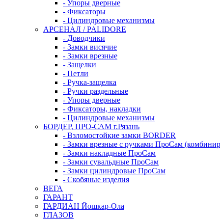
- Упоры дверные
- Фиксаторы
- Цилиндровые механизмы
АРСЕНАЛ / PALIDORE
- Доводчики
- Замки висячие
- Замки врезные
- Защелки
- Петли
- Ручка-защелка
- Ручки раздельные
- Упоры дверные
- Фиксаторы, накладки
- Цилиндровые механизмы
БОРДЕР, ПРО-САМ г.Рязань
- Взломостойкие замки BORDER
- Замки врезные с ручками ПроСам (комбини
- Замки накладные ПроСам
- Замки сувальдные ПроСам
- Замки цилиндровые ПроСам
- Скобяные изделия
ВЕГА
ГАРАНТ
ГАРДИАН Йошкар-Ола
ГЛАЗОВ