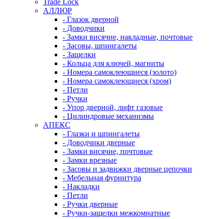
Trade Lock
АЛЛЮР
- Глазок дверной
- Доводчики
- Замки висячие, накладные, почтовые
- Засовы, шпингалеты
- Защелки
- Кольца для ключей, магниты
- Номера самоклеющиеся (золото)
- Номера самоклеющиеся (хром)
- Петли
- Ручки
- Упор дверной, лифт газовые
- Цилиндровые механизмы
АПЕКС
- Глазки и шпингалеты
- Доводчики дверные
- Замки висячие, почтовые
- Замки врезные
- Засовы и задвижки дверные цепочки
- Мебельная фурнитура
- Накладки
- Петли
- Ручки дверные
- Ручки-защелки межкомнатные