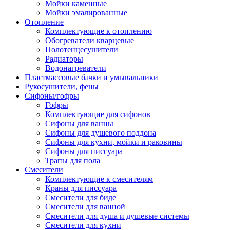
Мойки каменные
Мойки эмалированные
Отопление
Комплектующие к отоплению
Обогреватели кварцевые
Полотенцесушители
Радиаторы
Водонагреватели
Пластмассовые бачки и умывальники
Рукосушители, фены
Сифоны/гофры
Гофры
Комплектующие для сифонов
Сифоны для ванны
Сифоны для душевого поддона
Сифоны для кухни, мойки и раковины
Сифоны для писсуара
Трапы для пола
Смесители
Комплектующие к смесителям
Краны для писсуара
Смесители для биде
Смесители для ванной
Смесители для душа и душевые системы
Смесители для кухни