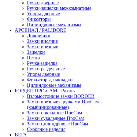
Ручки дверные
Ручки-защелки межкомнатные
Упоры дверные
Фиксаторы
Цилиндровые механизмы
АРСЕНАЛ / PALIDORE
Доводчики
Замки висячие
Замки врезные
Защелки
Петли
Ручка-защелка
Ручки раздельные
Упоры дверные
Фиксаторы, накладки
Цилиндровые механизмы
БОРДЕР, ПРО-САМ г.Рязань
Взломостойкие замки BORDER
Замки врезные с ручками ПроСам
(комбинированные)
Замки накладные ПроСам
Замки сувальдные ПроСам
Замки цилиндровые ПроСам
Скобяные изделия
ВЕГА