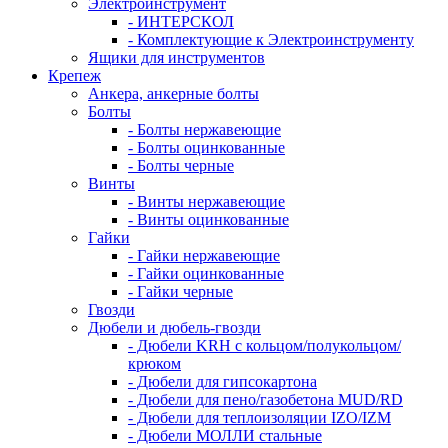
Электроинструмент
- ИНТЕРСКОЛ
- Комплектующие к Электроинструменту
Ящики для инструментов
Крепеж
Анкера, анкерные болты
Болты
- Болты нержавеющие
- Болты оцинкованные
- Болты черные
Винты
- Винты нержавеющие
- Винты оцинкованные
Гайки
- Гайки нержавеющие
- Гайки оцинкованные
- Гайки черные
Гвозди
Дюбели и дюбель-гвозди
- Дюбели KRH с кольцом/полукольцом/
крюком
- Дюбели для гипсокартона
- Дюбели для пено/газобетона MUD/RD
- Дюбели для теплоизоляции IZO/IZM
- Дюбели МОЛЛИ стальные