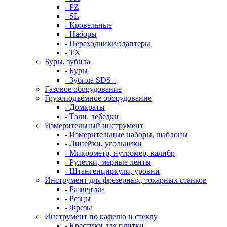
- PZ
- SL
- Кровельные
- Наборы
- Переходники/адаптеры
- ТX
Буры, зубила
- Буры
- Зубила SDS+
Газовое оборудование
Грузоподъёмное оборудование
- Домкраты
- Тали, лебедки
Измерительный инструмент
- Измерительные наборы, шаблоны
- Линейки, угольники
- Микрометр, нутромер, калибр
- Рулетки, мерные ленты
- Штангенциркули, уровни
Инструмент для фрезерных, токарных станков
- Развертки
- Резцы
- Фрезы
Инструмент по кафелю и стеклу
- Крестики для плитки