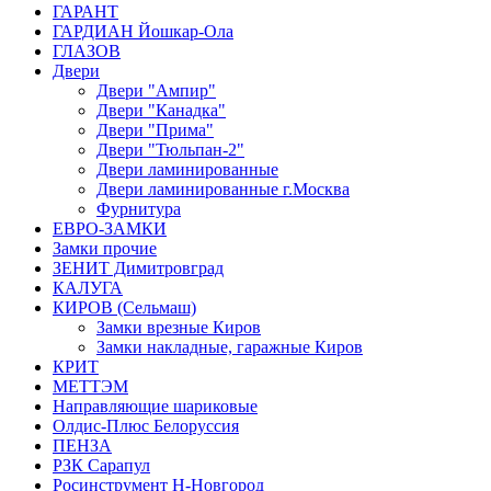
ГАРАНТ
ГАРДИАН Йошкар-Ола
ГЛАЗОВ
Двери
Двери "Ампир"
Двери "Канадка"
Двери "Прима"
Двери "Тюльпан-2"
Двери ламинированные
Двери ламинированные г.Москва
Фурнитура
ЕВРО-ЗАМКИ
Замки прочие
ЗЕНИТ Димитровград
КАЛУГА
КИРОВ (Сельмаш)
Замки врезные Киров
Замки накладные, гаражные Киров
КРИТ
МЕТТЭМ
Направляющие шариковые
Олдис-Плюс Белоруссия
ПЕНЗА
РЗК Сарапул
Росинструмент Н-Новгород