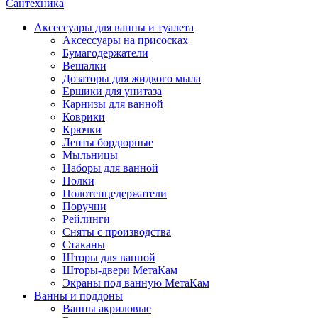
Сантехника
Аксессуары для ванны и туалета
Аксессуары на присосках
Бумагодержатели
Вешалки
Дозаторы для жидкого мыла
Ершики для унитаза
Карнизы для ванной
Коврики
Крючки
Ленты бордюрные
Мыльницы
Наборы для ванной
Полки
Полотенцедержатели
Поручни
Рейлинги
Сняты с производства
Стаканы
Шторы для ванной
Шторы-двери МетаКам
Экраны под ванную МетаКам
Ванны и поддоны
Ванны акриловые