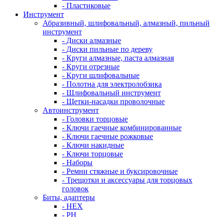
- Пластиковые
Инструмент
Абразивный, шлифовальный, алмазный, пильный
инструмент
- Диски алмазные
- Диски пильные по дереву
- Круги алмазные, паста алмазная
- Круги отрезные
- Круги шлифовальные
- Полотна для электролобзика
- Шлифовальный инструмент
- Щетки-насадки проволочные
Автоинструмент
- Головки торцовые
- Ключи гаечные комбинированные
- Ключи гаечные рожковые
- Ключи накидные
- Ключи торцовые
- Наборы
- Ремни стяжные и буксировочные
- Трещотки и аксессуары для торцовых
головок
Биты, адаптеры
- HEX
- PH