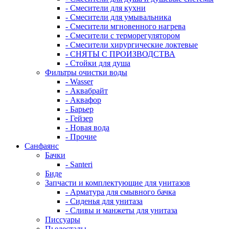
- Смесители для кухни
- Смесители для умывальника
- Смесители мгновенного нагрева
- Смесители с терморегулятором
- Смесители хирургические локтевые
- СНЯТЫ С ПРОИЗВОДСТВА
- Стойки для душа
Фильтры очистки воды
- Wasser
- Аквабрайт
- Аквафор
- Барьер
- Гейзер
- Новая вода
- Прочие
Санфаянс
Бачки
- Santeri
Биде
Запчасти и комплектующие для унитазов
- Арматура для смывного бачка
- Сиденья для унитаза
- Сливы и манжеты для унитаза
Писсуары
Пьедесталы