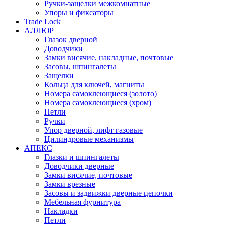
Ручки-защелки межкомнатные
Упоры и фиксаторы
Trade Lock
АЛЛЮР
Глазок дверной
Доводчики
Замки висячие, накладные, почтовые
Засовы, шпингалеты
Защелки
Кольца для ключей, магниты
Номера самоклеющиеся (золото)
Номера самоклеющиеся (хром)
Петли
Ручки
Упор дверной, лифт газовые
Цилиндровые механизмы
АПЕКС
Глазки и шпингалеты
Доводчики дверные
Замки висячие, почтовые
Замки врезные
Засовы и задвижки дверные цепочки
Мебельная фурнитура
Накладки
Петли