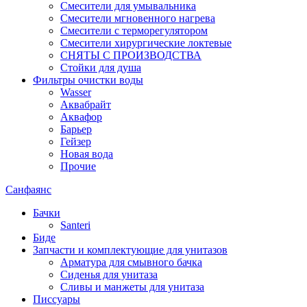
Смесители для умывальника
Смесители мгновенного нагрева
Смесители с терморегулятором
Смесители хирургические локтевые
СНЯТЫ С ПРОИЗВОДСТВА
Стойки для душа
Фильтры очистки воды
Wasser
Аквабрайт
Аквафор
Барьер
Гейзер
Новая вода
Прочие
Санфаянс
Бачки
Santeri
Биде
Запчасти и комплектующие для унитазов
Арматура для смывного бачка
Сиденья для унитаза
Сливы и манжеты для унитаза
Писсуары