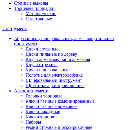
Стенные выходы
Торцевые площадки
Металлические
Пластиковые
Инструмент
Абразивный, шлифовальный, алмазный, пильный
инструмент
Диски алмазные
Диски пильные по дереву
Круги алмазные, паста алмазная
Круги отрезные
Круги шлифовальные
Полотна для электролобзика
Шлифовальный инструмент
Щетки-насадки проволочные
Автоинструмент
Головки торцовые
Ключи гаечные комбинированные
Ключи гаечные рожковые
Ключи накидные
Ключи торцовые
Наборы
Ремни стяжные и буксировочные