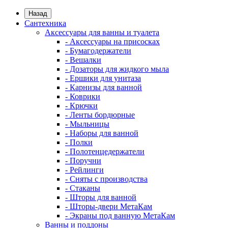
Назад
Сантехника
Аксессуары для ванны и туалета
- Аксессуары на присосках
- Бумагодержатели
- Вешалки
- Дозаторы для жидкого мыла
- Ершики для унитаза
- Карнизы для ванной
- Коврики
- Крючки
- Ленты бордюрные
- Мыльницы
- Наборы для ванной
- Полки
- Полотенцедержатели
- Поручни
- Рейлинги
- Сняты с производства
- Стаканы
- Шторы для ванной
- Шторы-двери МетаКам
- Экраны под ванную МетаКам
Ванны и поддоны