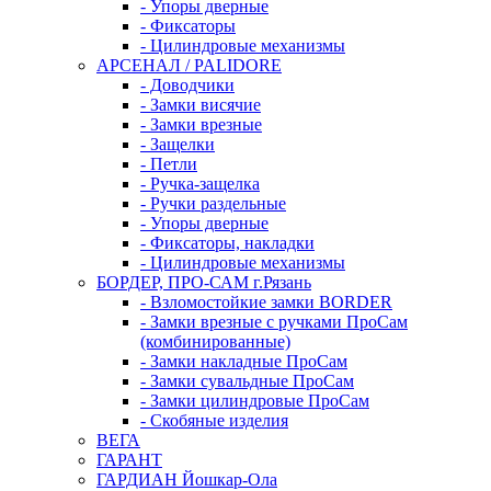
- Упоры дверные
- Фиксаторы
- Цилиндровые механизмы
АРСЕНАЛ / PALIDORE
- Доводчики
- Замки висячие
- Замки врезные
- Защелки
- Петли
- Ручка-защелка
- Ручки раздельные
- Упоры дверные
- Фиксаторы, накладки
- Цилиндровые механизмы
БОРДЕР, ПРО-САМ г.Рязань
- Взломостойкие замки BORDER
- Замки врезные с ручками ПроСам
(комбинированные)
- Замки накладные ПроСам
- Замки сувальдные ПроСам
- Замки цилиндровые ПроСам
- Скобяные изделия
ВЕГА
ГАРАНТ
ГАРДИАН Йошкар-Ола