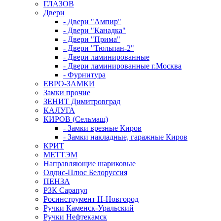
ГЛАЗОВ
Двери
- Двери "Ампир"
- Двери "Канадка"
- Двери "Прима"
- Двери "Тюльпан-2"
- Двери ламинированные
- Двери ламинированные г.Москва
- Фурнитура
ЕВРО-ЗАМКИ
Замки прочие
ЗЕНИТ Димитровград
КАЛУГА
КИРОВ (Сельмаш)
- Замки врезные Киров
- Замки накладные, гаражные Киров
КРИТ
МЕТТЭМ
Направляющие шариковые
Олдис-Плюс Белоруссия
ПЕНЗА
РЗК Сарапул
Росинструмент Н-Новгород
Ручки Каменск-Уральский
Ручки Нефтекамск