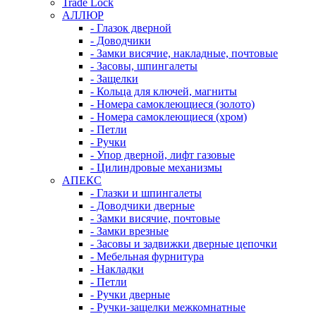
Trade Lock
АЛЛЮР
- Глазок дверной
- Доводчики
- Замки висячие, накладные, почтовые
- Засовы, шпингалеты
- Защелки
- Кольца для ключей, магниты
- Номера самоклеющиеся (золото)
- Номера самоклеющиеся (хром)
- Петли
- Ручки
- Упор дверной, лифт газовые
- Цилиндровые механизмы
АПЕКС
- Глазки и шпингалеты
- Доводчики дверные
- Замки висячие, почтовые
- Замки врезные
- Засовы и задвижки дверные цепочки
- Мебельная фурнитура
- Накладки
- Петли
- Ручки дверные
- Ручки-защелки межкомнатные