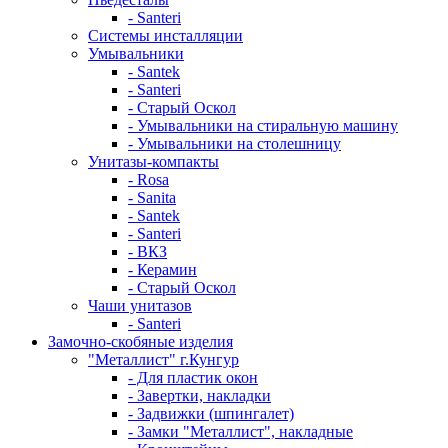
- Santeri
Системы инсталляции
Умывальники
- Santek
- Santeri
- Старый Оскол
- Умывальники на стиральную машину
- Умывальники на столешницу
Унитазы-компакты
- Rosa
- Sanita
- Santek
- Santeri
- ВКЗ
- Керамин
- Старый Оскол
Чаши унитазов
- Santeri
Замочно-скобяные изделия
"Металлист" г.Кунгур
- Для пластик окон
- Завертки, накладки
- Задвижки (шпингалет)
- Замки "Металлист", накладные