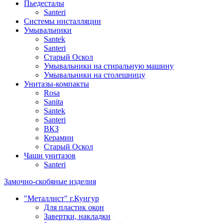
Пьедесталы
Santeri
Системы инсталляции
Умывальники
Santek
Santeri
Старый Оскол
Умывальники на стиральную машину
Умывальники на столешницу
Унитазы-компакты
Rosa
Sanita
Santek
Santeri
ВКЗ
Керамин
Старый Оскол
Чаши унитазов
Santeri
Замочно-скобяные изделия
"Металлист" г.Кунгур
Для пластик окон
Завертки, накладки