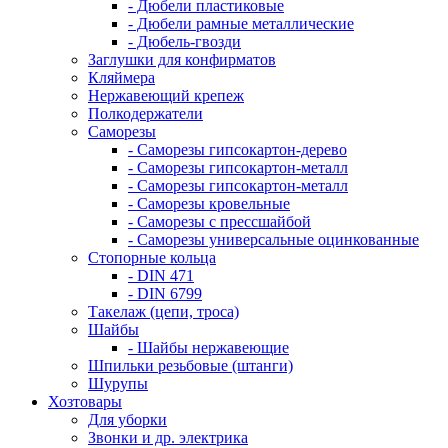
- Дюбели пластиковые
- Дюбели рамные металлические
- Дюбель-гвозди
Заглушки для конфирматов
Кляймера
Нержавеющий крепеж
Полкодержатели
Саморезы
- Саморезы гипсокартон-дерево
- Саморезы гипсокартон-металл
- Саморезы гипсокартон-металл
- Саморезы кровельные
- Саморезы с прессшайбой
- Саморезы универсальные оцинкованные
Стопорные кольца
- DIN 471
- DIN 6799
Такелаж (цепи, троса)
Шайбы
- Шайбы нержавеющие
Шпильки резьбовые (штанги)
Шурупы
Хозтовары
Для уборки
Звонки и др. электрика