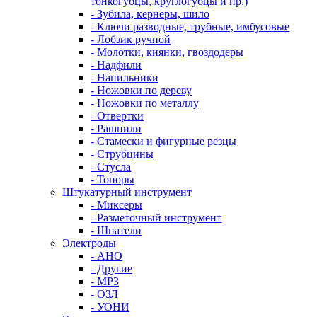
тонкогубцы, круглогубцы и пр.)
- Зубила, кернеры, шило
- Ключи разводные, трубные, имбусовые
- Лобзик ручной
- Молотки, киянки, гвоздодеры
- Надфили
- Напильники
- Ножовки по дереву
- Ножовки по металлу
- Отвертки
- Рашпили
- Стамески и фигурные резцы
- Струбцины
- Стусла
- Топоры
Штукатурный инструмент
- Миксеры
- Разметочный инструмент
- Шпатели
Электроды
- АНО
- Другие
- МР3
- ОЗЛ
- УОНИ