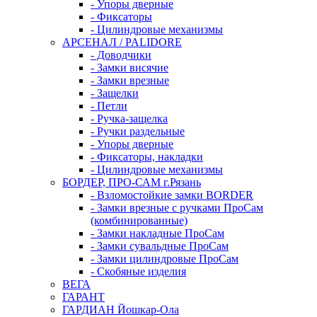
- Упоры дверные
- Фиксаторы
- Цилиндровые механизмы
АРСЕНАЛ / PALIDORE
- Доводчики
- Замки висячие
- Замки врезные
- Защелки
- Петли
- Ручка-защелка
- Ручки раздельные
- Упоры дверные
- Фиксаторы, накладки
- Цилиндровые механизмы
БОРДЕР, ПРО-САМ г.Рязань
- Взломостойкие замки BORDER
- Замки врезные с ручками ПроСам
(комбинированные)
- Замки накладные ПроСам
- Замки сувальдные ПроСам
- Замки цилиндровые ПроСам
- Скобяные изделия
ВЕГА
ГАРАНТ
ГАРДИАН Йошкар-Ола