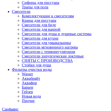
Сифоны для писсуара
Трапы для пола
Смесители
Комплектующие к смесителям
Краны для писсуара
Смесители для биде
Смесители для ванной
Смесители для душа и душевые системы
Смесители для кухни
Смесители для умывальника
Смесители мгновенного нагрева
Смесители с терморегулятором
Смесители хирургические локтевые
СНЯТЫ С ПРОИЗВОДСТВА
Стойки для душа
Фильтры очистки воды
Wasser
Аквабрайт
Аквафор
Барьер
Гейзер
Новая вода
Прочие
Санфаянс