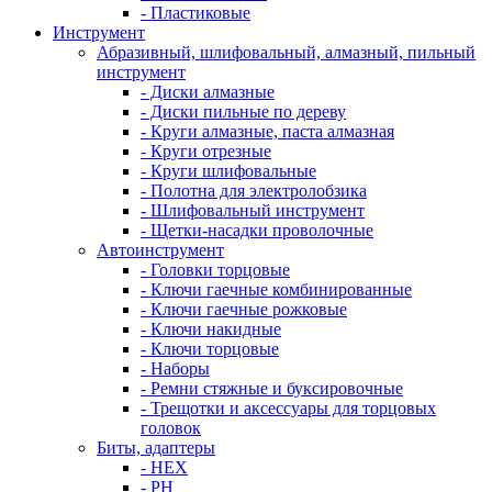
- Пластиковые
Инструмент
Абразивный, шлифовальный, алмазный, пильный
инструмент
- Диски алмазные
- Диски пильные по дереву
- Круги алмазные, паста алмазная
- Круги отрезные
- Круги шлифовальные
- Полотна для электролобзика
- Шлифовальный инструмент
- Щетки-насадки проволочные
Автоинструмент
- Головки торцовые
- Ключи гаечные комбинированные
- Ключи гаечные рожковые
- Ключи накидные
- Ключи торцовые
- Наборы
- Ремни стяжные и буксировочные
- Трещотки и аксессуары для торцовых
головок
Биты, адаптеры
- HEX
- PH