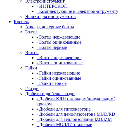
Электроинструмент
- ИНТЕРСКОЛ
- Комплектующие к Электроинструменту
Ящики для инструментов
Крепеж
Анкера, анкерные болты
Болты
- Болты нержавеющие
- Болты оцинкованные
- Болты черные
Винты
- Винты нержавеющие
- Винты оцинкованные
Гайки
- Гайки нержавеющие
- Гайки оцинкованные
- Гайки черные
Гвозди
Дюбели и дюбель-гвозди
- Дюбели KRH с кольцом/полукольцом/
крюком
- Дюбели для гипсокартона
- Дюбели для пено/газобетона MUD/RD
- Дюбели для теплоизоляции IZO/IZM
- Дюбели МОЛЛИ стальные