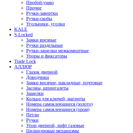
Пробой-ушко
Прочие
Ручки-завертки
Ручки-скобы
Угольники, уголки
KALE
S-Locked
Замки врезные
Ручки раздельные
Ручки-защелки межкомнатные
Упоры и фиксаторы
Trade Lock
АЛЛЮР
Глазок дверной
Доводчики
Замки висячие, накладные, почтовые
Засовы, шпингалеты
Защелки
Кольца для ключей, магниты
Номера самоклеющиеся (золото)
Номера самоклеющиеся (хром)
Петли
Ручки
Упор дверной, лифт газовые
Цилиндровые механизмы