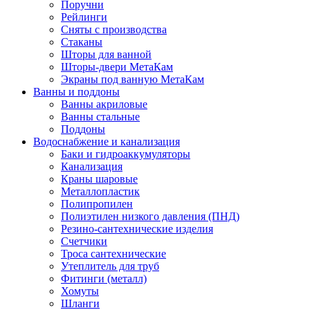
Поручни
Рейлинги
Сняты с производства
Стаканы
Шторы для ванной
Шторы-двери МетаКам
Экраны под ванную МетаКам
Ванны и поддоны
Ванны акриловые
Ванны стальные
Поддоны
Водоснабжение и канализация
Баки и гидроаккумуляторы
Канализация
Краны шаровые
Металлопластик
Полипропилен
Полиэтилен низкого давления (ПНД)
Резино-сантехнические изделия
Счетчики
Троса сантехнические
Утеплитель для труб
Фитинги (металл)
Хомуты
Шланги