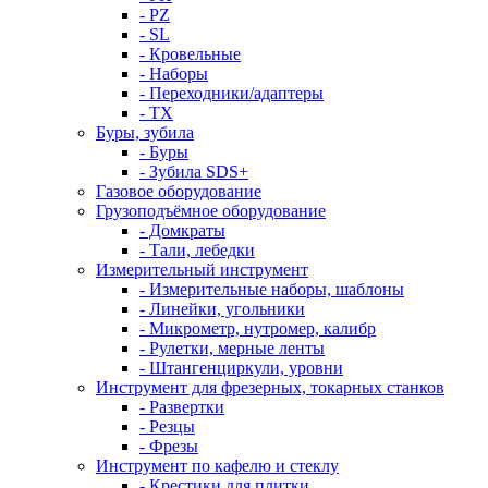
- PZ
- SL
- Кровельные
- Наборы
- Переходники/адаптеры
- ТX
Буры, зубила
- Буры
- Зубила SDS+
Газовое оборудование
Грузоподъёмное оборудование
- Домкраты
- Тали, лебедки
Измерительный инструмент
- Измерительные наборы, шаблоны
- Линейки, угольники
- Микрометр, нутромер, калибр
- Рулетки, мерные ленты
- Штангенциркули, уровни
Инструмент для фрезерных, токарных станков
- Развертки
- Резцы
- Фрезы
Инструмент по кафелю и стеклу
- Крестики для плитки