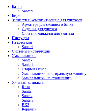
Бачки
Santeri
Биде
Запчасти и комплектующие для унитазов
Арматура для смывного бачка
Сиденья для унитаза
Сливы и манжеты для унитаза
Писсуары
Пьедесталы
Santeri
Системы инсталляции
Умывальники
Santek
Santeri
Старый Оскол
Умывальники на стиральную машину
Умывальники на столешницу
Унитазы-компакты
Rosa
Sanita
Santek
Santeri
ВКЗ
Керамин