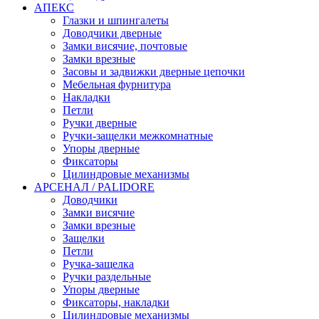
АПЕКС
Глазки и шпингалеты
Доводчики дверные
Замки висячие, почтовые
Замки врезные
Засовы и задвижки дверные цепочки
Мебельная фурнитура
Накладки
Петли
Ручки дверные
Ручки-защелки межкомнатные
Упоры дверные
Фиксаторы
Цилиндровые механизмы
АРСЕНАЛ / PALIDORE
Доводчики
Замки висячие
Замки врезные
Защелки
Петли
Ручка-защелка
Ручки раздельные
Упоры дверные
Фиксаторы, накладки
Цилиндровые механизмы