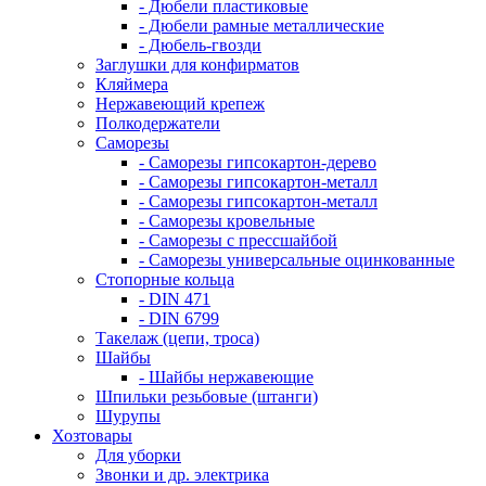
- Дюбели пластиковые
- Дюбели рамные металлические
- Дюбель-гвозди
Заглушки для конфирматов
Кляймера
Нержавеющий крепеж
Полкодержатели
Саморезы
- Саморезы гипсокартон-дерево
- Саморезы гипсокартон-металл
- Саморезы гипсокартон-металл
- Саморезы кровельные
- Саморезы с прессшайбой
- Саморезы универсальные оцинкованные
Стопорные кольца
- DIN 471
- DIN 6799
Такелаж (цепи, троса)
Шайбы
- Шайбы нержавеющие
Шпильки резьбовые (штанги)
Шурупы
Хозтовары
Для уборки
Звонки и др. электрика