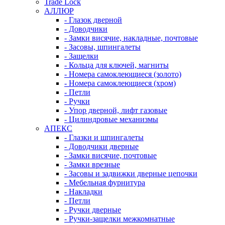
Trade Lock
АЛЛЮР
- Глазок дверной
- Доводчики
- Замки висячие, накладные, почтовые
- Засовы, шпингалеты
- Защелки
- Кольца для ключей, магниты
- Номера самоклеющиеся (золото)
- Номера самоклеющиеся (хром)
- Петли
- Ручки
- Упор дверной, лифт газовые
- Цилиндровые механизмы
АПЕКС
- Глазки и шпингалеты
- Доводчики дверные
- Замки висячие, почтовые
- Замки врезные
- Засовы и задвижки дверные цепочки
- Мебельная фурнитура
- Накладки
- Петли
- Ручки дверные
- Ручки-защелки межкомнатные