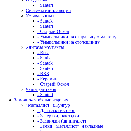
- Santeri
Системы инсталляции
Умывальники
- Santek
- Santeri
- Старый Оскол
- Умывальники на стиральную машину
- Умывальники на столешницу
Унитазы-компакты
- Rosa
- Sanita
- Santek
- Santeri
- ВКЗ
- Керамин
- Старый Оскол
Чаши унитазов
- Santeri
Замочно-скобяные изделия
"Металлист" г.Кунгур
- Для пластик окон
- Завертки, накладки
- Задвижки (шпингалет)
- Замки "Металлист", накладные