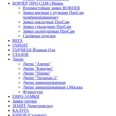
БОРДЕР, ПРО-САМ г.Рязань
Взломостойкие замки BORDER
Замки врезные с ручками ПроСам
(комбинированные)
Замки накладные ПроСам
Замки сувальдные ПроСам
Замки цилиндровые ПроСам
Скобяные изделия
ВЕГА
ГАРАНТ
ГАРДИАН Йошкар-Ола
ГЛАЗОВ
Двери
Двери "Ампир"
Двери "Канадка"
Двери "Прима"
Двери "Тюльпан-2"
Двери ламинированные
Двери ламинированные г.Москва
Фурнитура
ЕВРО-ЗАМКИ
Замки прочие
ЗЕНИТ Димитровград
КАЛУГА
КИРОВ (Сельмаш)