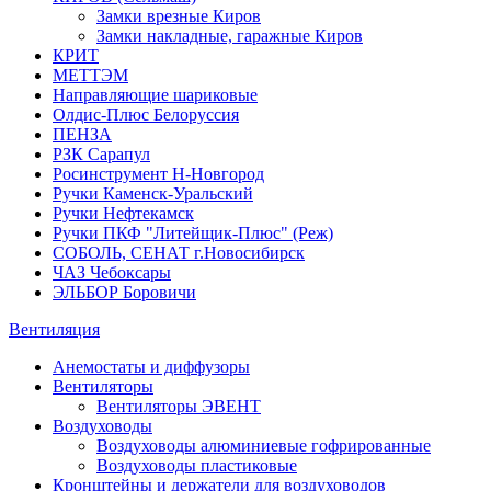
Замки врезные Киров
Замки накладные, гаражные Киров
КРИТ
МЕТТЭМ
Направляющие шариковые
Олдис-Плюс Белоруссия
ПЕНЗА
РЗК Сарапул
Росинструмент Н-Новгород
Ручки Каменск-Уральский
Ручки Нефтекамск
Ручки ПКФ "Литейщик-Плюс" (Реж)
СОБОЛЬ, СЕНАТ г.Новосибирск
ЧАЗ Чебоксары
ЭЛЬБОР Боровичи
Вентиляция
Анемостаты и диффузоры
Вентиляторы
Вентиляторы ЭВЕНТ
Воздуховоды
Воздуховоды алюминиевые гофрированные
Воздуховоды пластиковые
Кронштейны и держатели для воздуховодов