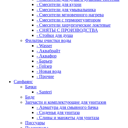
- Смесители для кухни
- Смесители для умывальника
- Смесители мгновенного нагрева
- Смесители с терморегулятором
- Смесители хирургические локтевые
- СНЯТЫ С ПРОИЗВОДСТВА
- Стойки для душа
Фильтры очистки воды
- Wasser
- Аквабрайт
- Аквафор
- Барьер
- Гейзер
- Новая вода
- Прочие
Санфаянс
Бачки
- Santeri
Биде
Запчасти и комплектующие для унитазов
- Арматура для смывного бачка
- Сиденья для унитаза
- Сливы и манжеты для унитаза
Писсуары
Пьедесталы