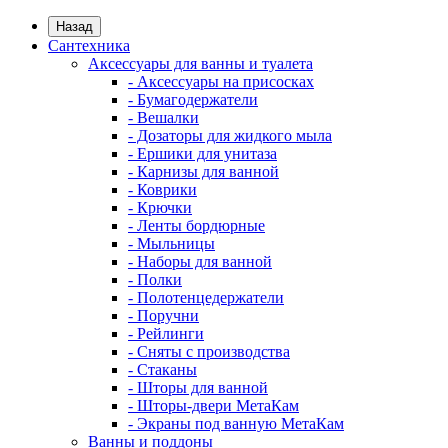
Назад
Сантехника
Аксессуары для ванны и туалета
- Аксессуары на присосках
- Бумагодержатели
- Вешалки
- Дозаторы для жидкого мыла
- Ершики для унитаза
- Карнизы для ванной
- Коврики
- Крючки
- Ленты бордюрные
- Мыльницы
- Наборы для ванной
- Полки
- Полотенцедержатели
- Поручни
- Рейлинги
- Сняты с производства
- Стаканы
- Шторы для ванной
- Шторы-двери МетаКам
- Экраны под ванную МетаКам
Ванны и поддоны