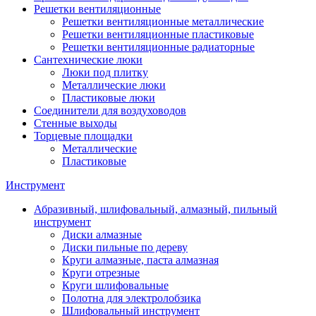
Решетки вентиляционные
Решетки вентиляционные металлические
Решетки вентиляционные пластиковые
Решетки вентиляционные радиаторные
Сантехнические люки
Люки под плитку
Металлические люки
Пластиковые люки
Соединители для воздуховодов
Стенные выходы
Торцевые площадки
Металлические
Пластиковые
Инструмент
Абразивный, шлифовальный, алмазный, пильный
инструмент
Диски алмазные
Диски пильные по дереву
Круги алмазные, паста алмазная
Круги отрезные
Круги шлифовальные
Полотна для электролобзика
Шлифовальный инструмент