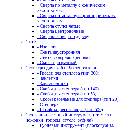
- Сверла по металлу с коническим
хвостовиком
- Сверла по металлу с цилиндрическим
хвостовиком
- Сверла ступенчатые
- Сверла центровочные
- Сверло-зенкер по дереву
Скотч
- Изоленты
- Лента двусторонняя
- Лента малярная креповая
- Скотч прозрачный
Степлеры для скоб и Заклепочники
- Гвозди для степлера (тип 300)
- Заклепки
- Заклепочники
- Скобы для степлера (тип 140)
- Скобы для степлера (тип 53)
- Скобы кабельные для степлера (тип 28)
- Степлеры
- Штифты для степлера (тип 500)
Столярно-слесарный инструмент (стамески,
ножовки, топоры, стусла, зубила)
- Губцевый инструмент (плоскогубцы,