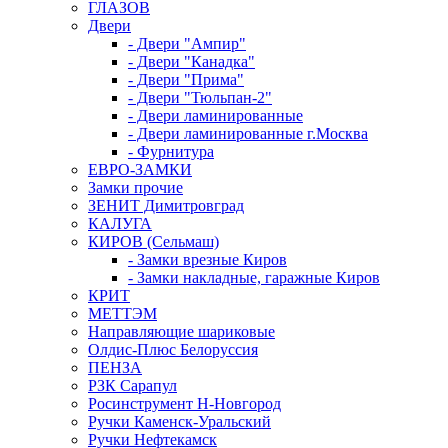
ГЛАЗОВ
Двери
- Двери "Ампир"
- Двери "Канадка"
- Двери "Прима"
- Двери "Тюльпан-2"
- Двери ламинированные
- Двери ламинированные г.Москва
- Фурнитура
ЕВРО-ЗАМКИ
Замки прочие
ЗЕНИТ Димитровград
КАЛУГА
КИРОВ (Сельмаш)
- Замки врезные Киров
- Замки накладные, гаражные Киров
КРИТ
МЕТТЭМ
Направляющие шариковые
Олдис-Плюс Белоруссия
ПЕНЗА
РЗК Сарапул
Росинструмент Н-Новгород
Ручки Каменск-Уральский
Ручки Нефтекамск