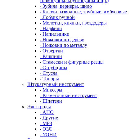
тонкогубцы, круглогубцы и пр.)
- Зубила, кернеры, шило
- Ключи разводные, трубные, имбусовые
- Лобзик ручной
- Молотки, киянки, гвоздодеры
- Надфили
- Напильники
- Ножовки по дереву
- Ножовки по металлу
- Отвертки
- Рашпили
- Стамески и фигурные резцы
- Струбцины
- Стусла
- Топоры
Штукатурный инструмент
- Миксеры
- Разметочный инструмент
- Шпатели
Электроды
- АНО
- Другие
- МР3
- ОЗЛ
- УОНИ