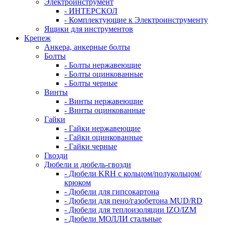
Электроинструмент
- ИНТЕРСКОЛ
- Комплектующие к Электроинструменту
Ящики для инструментов
Крепеж
Анкера, анкерные болты
Болты
- Болты нержавеющие
- Болты оцинкованные
- Болты черные
Винты
- Винты нержавеющие
- Винты оцинкованные
Гайки
- Гайки нержавеющие
- Гайки оцинкованные
- Гайки черные
Гвозди
Дюбели и дюбель-гвозди
- Дюбели KRH с кольцом/полукольцом/
крюком
- Дюбели для гипсокартона
- Дюбели для пено/газобетона MUD/RD
- Дюбели для теплоизоляции IZO/IZM
- Дюбели МОЛЛИ стальные