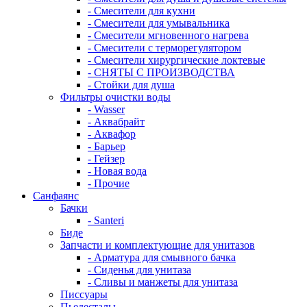
- Смесители для кухни
- Смесители для умывальника
- Смесители мгновенного нагрева
- Смесители с терморегулятором
- Смесители хирургические локтевые
- СНЯТЫ С ПРОИЗВОДСТВА
- Стойки для душа
Фильтры очистки воды
- Wasser
- Аквабрайт
- Аквафор
- Барьер
- Гейзер
- Новая вода
- Прочие
Санфаянс
Бачки
- Santeri
Биде
Запчасти и комплектующие для унитазов
- Арматура для смывного бачка
- Сиденья для унитаза
- Сливы и манжеты для унитаза
Писсуары
Пьедесталы