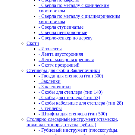
- Сверла по металлу с коническим
хвостовиком
- Сверла по металлу с цилиндрическим
хвостовиком
- Сверла ступенчатые
- Сверла центровочные
- Сверло-зенкер по дереву
Скотч
- Изоленты
- Лента двусторонняя
- Лента малярная креповая
- Скотч прозрачный
Степлеры для скоб и Заклепочники
- Гвозди для степлера (тип 300)
- Заклепки
- Заклепочники
- Скобы для степлера (тип 140)
- Скобы для степлера (тип 53)
- Скобы кабельные для степлера (тип 28)
- Степлеры
- Штифты для степлера (тип 500)
Столярно-слесарный инструмент (стамески,
ножовки, топоры, стусла, зубила)
- Губцевый инструмент (плоскогубцы,