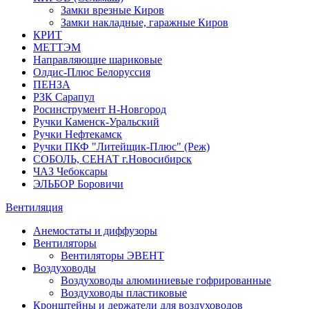
Замки врезные Киров
Замки накладные, гаражные Киров
КРИТ
МЕТТЭМ
Направляющие шариковые
Олдис-Плюс Белоруссия
ПЕНЗА
РЗК Сарапул
Росинструмент Н-Новгород
Ручки Каменск-Уральский
Ручки Нефтекамск
Ручки ПКФ "Литейщик-Плюс" (Реж)
СОБОЛЬ, СЕНАТ г.Новосибирск
ЧАЗ Чебоксары
ЭЛЬБОР Боровичи
Вентиляция
Анемостаты и диффузоры
Вентиляторы
Вентиляторы ЭВЕНТ
Воздуховоды
Воздуховоды алюминиевые гофрированные
Воздуховоды пластиковые
Кронштейны и держатели для воздуховодов