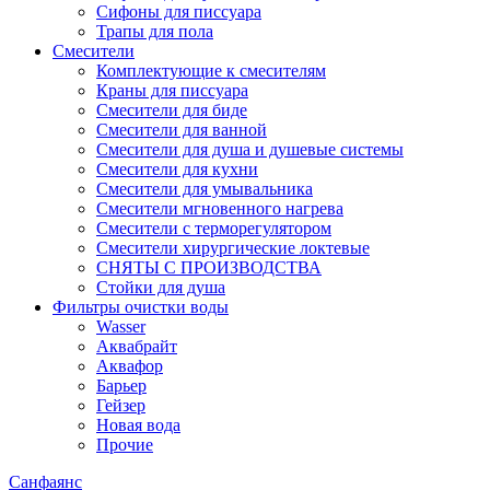
Сифоны для писсуара
Трапы для пола
Смесители
Комплектующие к смесителям
Краны для писсуара
Смесители для биде
Смесители для ванной
Смесители для душа и душевые системы
Смесители для кухни
Смесители для умывальника
Смесители мгновенного нагрева
Смесители с терморегулятором
Смесители хирургические локтевые
СНЯТЫ С ПРОИЗВОДСТВА
Стойки для душа
Фильтры очистки воды
Wasser
Аквабрайт
Аквафор
Барьер
Гейзер
Новая вода
Прочие
Санфаянс