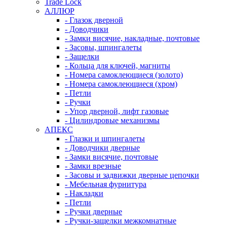
Trade Lock
АЛЛЮР
- Глазок дверной
- Доводчики
- Замки висячие, накладные, почтовые
- Засовы, шпингалеты
- Защелки
- Кольца для ключей, магниты
- Номера самоклеющиеся (золото)
- Номера самоклеющиеся (хром)
- Петли
- Ручки
- Упор дверной, лифт газовые
- Цилиндровые механизмы
АПЕКС
- Глазки и шпингалеты
- Доводчики дверные
- Замки висячие, почтовые
- Замки врезные
- Засовы и задвижки дверные цепочки
- Мебельная фурнитура
- Накладки
- Петли
- Ручки дверные
- Ручки-защелки межкомнатные