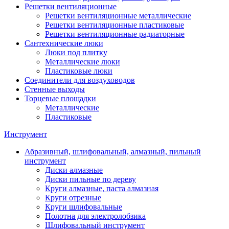
Решетки вентиляционные
Решетки вентиляционные металлические
Решетки вентиляционные пластиковые
Решетки вентиляционные радиаторные
Сантехнические люки
Люки под плитку
Металлические люки
Пластиковые люки
Соединители для воздуховодов
Стенные выходы
Торцевые площадки
Металлические
Пластиковые
Инструмент
Абразивный, шлифовальный, алмазный, пильный
инструмент
Диски алмазные
Диски пильные по дереву
Круги алмазные, паста алмазная
Круги отрезные
Круги шлифовальные
Полотна для электролобзика
Шлифовальный инструмент