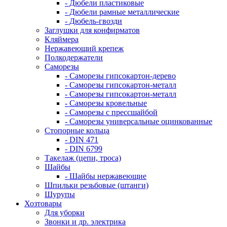
- Дюбели пластиковые
- Дюбели рамные металлические
- Дюбель-гвозди
Заглушки для конфирматов
Кляймера
Нержавеющий крепеж
Полкодержатели
Саморезы
- Саморезы гипсокартон-дерево
- Саморезы гипсокартон-металл
- Саморезы гипсокартон-металл
- Саморезы кровельные
- Саморезы с прессшайбой
- Саморезы универсальные оцинкованные
Стопорные кольца
- DIN 471
- DIN 6799
Такелаж (цепи, троса)
Шайбы
- Шайбы нержавеющие
Шпильки резьбовые (штанги)
Шурупы
Хозтовары
Для уборки
Звонки и др. электрика