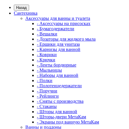
Назад
Сантехника
Аксессуары для ванны и туалета
- Аксессуары на присосках
- Бумагодержатели
- Вешалки
- Дозаторы для жидкого мыла
- Ершики для унитаза
- Карнизы для ванной
- Коврики
- Крючки
- Ленты бордюрные
- Мыльницы
- Наборы для ванной
- Полки
- Полотенцедержатели
- Поручни
- Рейлинги
- Сняты с производства
- Стаканы
- Шторы для ванной
- Шторы-двери МетаКам
- Экраны под ванную МетаКам
Ванны и поддоны