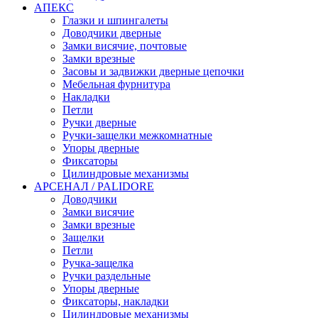
АПЕКС
Глазки и шпингалеты
Доводчики дверные
Замки висячие, почтовые
Замки врезные
Засовы и задвижки дверные цепочки
Мебельная фурнитура
Накладки
Петли
Ручки дверные
Ручки-защелки межкомнатные
Упоры дверные
Фиксаторы
Цилиндровые механизмы
АРСЕНАЛ / PALIDORE
Доводчики
Замки висячие
Замки врезные
Защелки
Петли
Ручка-защелка
Ручки раздельные
Упоры дверные
Фиксаторы, накладки
Цилиндровые механизмы