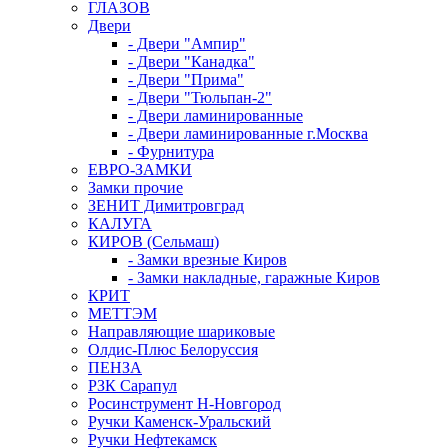
ГЛАЗОВ
Двери
- Двери "Ампир"
- Двери "Канадка"
- Двери "Прима"
- Двери "Тюльпан-2"
- Двери ламинированные
- Двери ламинированные г.Москва
- Фурнитура
ЕВРО-ЗАМКИ
Замки прочие
ЗЕНИТ Димитровград
КАЛУГА
КИРОВ (Сельмаш)
- Замки врезные Киров
- Замки накладные, гаражные Киров
КРИТ
МЕТТЭМ
Направляющие шариковые
Олдис-Плюс Белоруссия
ПЕНЗА
РЗК Сарапул
Росинструмент Н-Новгород
Ручки Каменск-Уральский
Ручки Нефтекамск