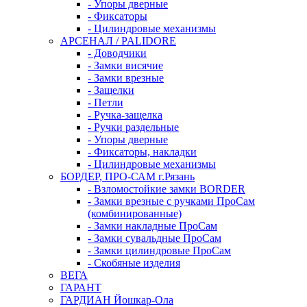
- Упоры дверные
- Фиксаторы
- Цилиндровые механизмы
АРСЕНАЛ / PALIDORE
- Доводчики
- Замки висячие
- Замки врезные
- Защелки
- Петли
- Ручка-защелка
- Ручки раздельные
- Упоры дверные
- Фиксаторы, накладки
- Цилиндровые механизмы
БОРДЕР, ПРО-САМ г.Рязань
- Взломостойкие замки BORDER
- Замки врезные с ручками ПроСам
(комбинированные)
- Замки накладные ПроСам
- Замки сувальдные ПроСам
- Замки цилиндровые ПроСам
- Скобяные изделия
ВЕГА
ГАРАНТ
ГАРДИАН Йошкар-Ола