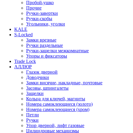
Пробой-ушко
Прочие
Ручки-завертки
Ручки-скобы
Угольники, уголки
KALE
S-Locked
Замки врезные
Ручки раздельные
Ручки-защелки межкомнатные
Упоры и фиксаторы
Trade Lock
АЛЛЮР
Глазок дверной
Доводчики
Замки висячие, накладные, почтовые
Засовы, шпингалеты
Защелки
Кольца для ключей, магниты
Номера самоклеющиеся (золото)
Номера самоклеющиеся (хром)
Петли
Ручки
Упор дверной, лифт газовые
Цилиндровые механизмы