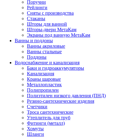
Поручни
Рейлинги
Сняты с производства
Стаканы
Шторы для ванной
Шторы-двери МетаКам
Экраны под ванную МетаКам
Ванны и поддоны
Ванны акриловые
Ванны стальные
Поддоны
Водоснабжение и канализация
Баки и гидроаккумуляторы
Канализация
Краны шаровые
Металлопластик
Полипропилен
Полиэтилен низкого давления (ПНД)
Резино-сантехнические изделия
Счетчики
Троса сантехнические
Утеплитель для труб
Фитинги (металл)
Хомуты
Шланги