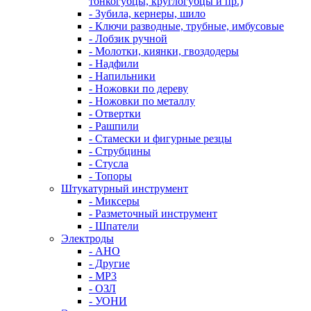
тонкогубцы, круглогубцы и пр.)
- Зубила, кернеры, шило
- Ключи разводные, трубные, имбусовые
- Лобзик ручной
- Молотки, киянки, гвоздодеры
- Надфили
- Напильники
- Ножовки по дереву
- Ножовки по металлу
- Отвертки
- Рашпили
- Стамески и фигурные резцы
- Струбцины
- Стусла
- Топоры
Штукатурный инструмент
- Миксеры
- Разметочный инструмент
- Шпатели
Электроды
- АНО
- Другие
- МР3
- ОЗЛ
- УОНИ