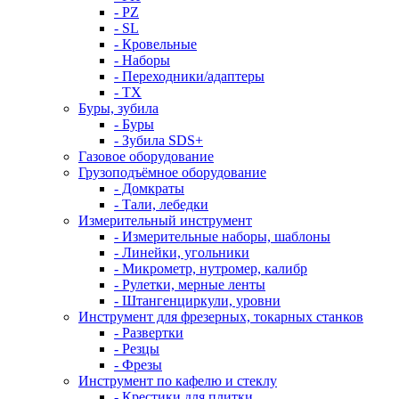
- PZ
- SL
- Кровельные
- Наборы
- Переходники/адаптеры
- ТX
Буры, зубила
- Буры
- Зубила SDS+
Газовое оборудование
Грузоподъёмное оборудование
- Домкраты
- Тали, лебедки
Измерительный инструмент
- Измерительные наборы, шаблоны
- Линейки, угольники
- Микрометр, нутромер, калибр
- Рулетки, мерные ленты
- Штангенциркули, уровни
Инструмент для фрезерных, токарных станков
- Развертки
- Резцы
- Фрезы
Инструмент по кафелю и стеклу
- Крестики для плитки