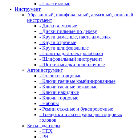
- Пластиковые
Инструмент
Абразивный, шлифовальный, алмазный, пильный
инструмент
- Диски алмазные
- Диски пильные по дереву
- Круги алмазные, паста алмазная
- Круги отрезные
- Круги шлифовальные
- Полотна для электролобзика
- Шлифовальный инструмент
- Щетки-насадки проволочные
Автоинструмент
- Головки торцовые
- Ключи гаечные комбинированные
- Ключи гаечные рожковые
- Ключи накидные
- Ключи торцовые
- Наборы
- Ремни стяжные и буксировочные
- Трещотки и аксессуары для торцовых
головок
Биты, адаптеры
- HEX
- PH