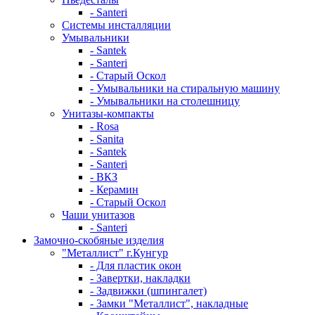
- Santeri
Системы инсталляции
Умывальники
- Santek
- Santeri
- Старый Оскол
- Умывальники на стиральную машину
- Умывальники на столешницу
Унитазы-компакты
- Rosa
- Sanita
- Santek
- Santeri
- ВКЗ
- Керамин
- Старый Оскол
Чаши унитазов
- Santeri
Замочно-скобяные изделия
"Металлист" г.Кунгур
- Для пластик окон
- Завертки, накладки
- Задвижки (шпингалет)
- Замки "Металлист", накладные