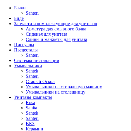
Бачки
Santeri
Биде
Запчасти и комплектующие для унитазов
Арматура для смывного бачка
Сиденья для унитаза
Сливы и манжеты для унитаза
Писсуары
Пьедесталы
Santeri
Системы инсталляции
Умывальники
Santek
Santeri
Старый Оскол
Умывальники на стиральную машину
Умывальники на столешницу
Унитазы-компакты
Rosa
Sanita
Santek
Santeri
ВКЗ
Керамин