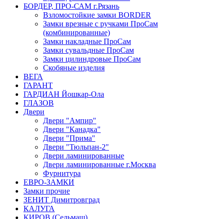
БОРДЕР, ПРО-САМ г.Рязань
Взломостойкие замки BORDER
Замки врезные с ручками ПроСам
(комбинированные)
Замки накладные ПроСам
Замки сувальдные ПроСам
Замки цилиндровые ПроСам
Скобяные изделия
ВЕГА
ГАРАНТ
ГАРДИАН Йошкар-Ола
ГЛАЗОВ
Двери
Двери "Ампир"
Двери "Канадка"
Двери "Прима"
Двери "Тюльпан-2"
Двери ламинированные
Двери ламинированные г.Москва
Фурнитура
ЕВРО-ЗАМКИ
Замки прочие
ЗЕНИТ Димитровград
КАЛУГА
КИРОВ (Сельмаш)