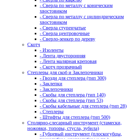
- Сверла по металлу с коническим
хвостовиком
- Сверла по металлу с цилиндрическим
хвостовиком
- Сверла ступенчатые
- Сверла центровочные
- Сверло-зенкер по дереву
Скотч
- Изоленты
- Лента двусторонняя
- Лента малярная креповая
- Скотч прозрачный
Степлеры для скоб и Заклепочники
- Гвозди для степлера (тип 300)
- Заклепки
- Заклепочники
- Скобы для степлера (тип 140)
- Скобы для степлера (тип 53)
- Скобы кабельные для степлера (тип 28)
- Степлеры
- Штифты для степлера (тип 500)
Столярно-слесарный инструмент (стамески,
ножовки, топоры, стусла, зубила)
- Губцевый инструмент (плоскогубцы,