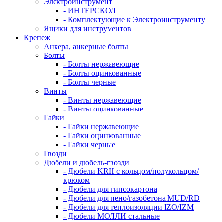
Электроинструмент
- ИНТЕРСКОЛ
- Комплектующие к Электроинструменту
Ящики для инструментов
Крепеж
Анкера, анкерные болты
Болты
- Болты нержавеющие
- Болты оцинкованные
- Болты черные
Винты
- Винты нержавеющие
- Винты оцинкованные
Гайки
- Гайки нержавеющие
- Гайки оцинкованные
- Гайки черные
Гвозди
Дюбели и дюбель-гвозди
- Дюбели KRH с кольцом/полукольцом/
крюком
- Дюбели для гипсокартона
- Дюбели для пено/газобетона MUD/RD
- Дюбели для теплоизоляции IZO/IZM
- Дюбели МОЛЛИ стальные