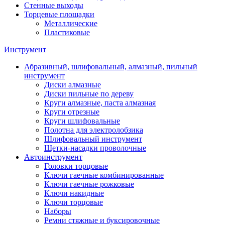
Стенные выходы
Торцевые площадки
Металлические
Пластиковые
Инструмент
Абразивный, шлифовальный, алмазный, пильный
инструмент
Диски алмазные
Диски пильные по дереву
Круги алмазные, паста алмазная
Круги отрезные
Круги шлифовальные
Полотна для электролобзика
Шлифовальный инструмент
Щетки-насадки проволочные
Автоинструмент
Головки торцовые
Ключи гаечные комбинированные
Ключи гаечные рожковые
Ключи накидные
Ключи торцовые
Наборы
Ремни стяжные и буксировочные