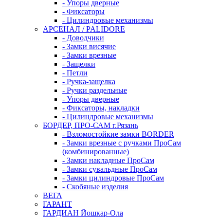
- Упоры дверные
- Фиксаторы
- Цилиндровые механизмы
АРСЕНАЛ / PALIDORE
- Доводчики
- Замки висячие
- Замки врезные
- Защелки
- Петли
- Ручка-защелка
- Ручки раздельные
- Упоры дверные
- Фиксаторы, накладки
- Цилиндровые механизмы
БОРДЕР, ПРО-САМ г.Рязань
- Взломостойкие замки BORDER
- Замки врезные с ручками ПроСам
(комбинированные)
- Замки накладные ПроСам
- Замки сувальдные ПроСам
- Замки цилиндровые ПроСам
- Скобяные изделия
ВЕГА
ГАРАНТ
ГАРДИАН Йошкар-Ола