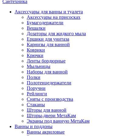
Сантехника
Аксессуары для ванны и туалета
Аксессуары на присосках
Бумагодержатели
Вешалки
Дозаторы для жидкого мыла
Ершики для унитаза
Карнизы для ванной
Коврики
Крючки
Ленты бордюрные
Мыльницы
Наборы для ванной
Полки
Полотенцедержатели
Поручни
Рейлинги
Сняты с производства
Стаканы
Шторы для ванной
Шторы-двери МетаКам
Экраны под ванную МетаКам
Ванны и поддоны
Ванны акриловые