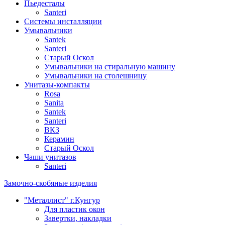
Пьедесталы
Santeri
Системы инсталляции
Умывальники
Santek
Santeri
Старый Оскол
Умывальники на стиральную машину
Умывальники на столешницу
Унитазы-компакты
Rosa
Sanita
Santek
Santeri
ВКЗ
Керамин
Старый Оскол
Чаши унитазов
Santeri
Замочно-скобяные изделия
"Металлист" г.Кунгур
Для пластик окон
Завертки, накладки