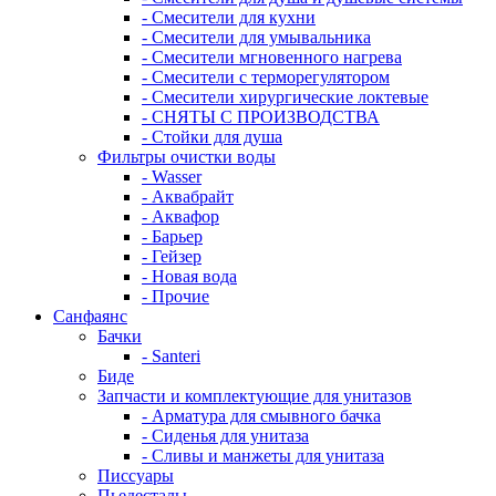
- Смесители для кухни
- Смесители для умывальника
- Смесители мгновенного нагрева
- Смесители с терморегулятором
- Смесители хирургические локтевые
- СНЯТЫ С ПРОИЗВОДСТВА
- Стойки для душа
Фильтры очистки воды
- Wasser
- Аквабрайт
- Аквафор
- Барьер
- Гейзер
- Новая вода
- Прочие
Санфаянс
Бачки
- Santeri
Биде
Запчасти и комплектующие для унитазов
- Арматура для смывного бачка
- Сиденья для унитаза
- Сливы и манжеты для унитаза
Писсуары
Пьедесталы