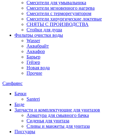
Смесители для умывальника
Смесители мгновенного нагрева
Смесители с терморегулятором
Смесители хирургические локтевые
СНЯТЫ С ПРОИЗВОДСТВА
Стойки для душа
Фильтры очистки воды
Wasser
Аквабрайт
Аквафор
Барьер
Гейзер
Новая вода
Прочие
Санфаянс
Бачки
Santeri
Биде
Запчасти и комплектующие для унитазов
Арматура для смывного бачка
Сиденья для унитаза
Сливы и манжеты для унитаза
Писсуары