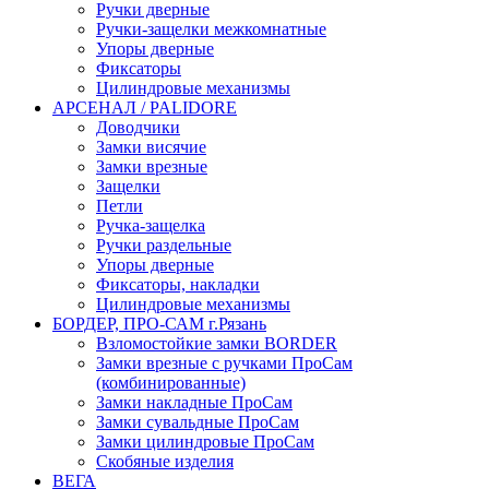
Ручки дверные
Ручки-защелки межкомнатные
Упоры дверные
Фиксаторы
Цилиндровые механизмы
АРСЕНАЛ / PALIDORE
Доводчики
Замки висячие
Замки врезные
Защелки
Петли
Ручка-защелка
Ручки раздельные
Упоры дверные
Фиксаторы, накладки
Цилиндровые механизмы
БОРДЕР, ПРО-САМ г.Рязань
Взломостойкие замки BORDER
Замки врезные с ручками ПроСам
(комбинированные)
Замки накладные ПроСам
Замки сувальдные ПроСам
Замки цилиндровые ПроСам
Скобяные изделия
ВЕГА