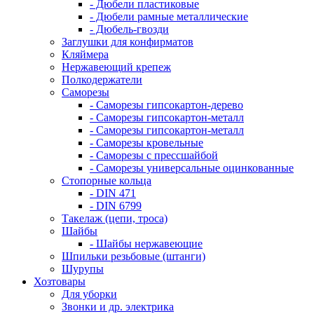
- Дюбели пластиковые
- Дюбели рамные металлические
- Дюбель-гвозди
Заглушки для конфирматов
Кляймера
Нержавеющий крепеж
Полкодержатели
Саморезы
- Саморезы гипсокартон-дерево
- Саморезы гипсокартон-металл
- Саморезы гипсокартон-металл
- Саморезы кровельные
- Саморезы с прессшайбой
- Саморезы универсальные оцинкованные
Стопорные кольца
- DIN 471
- DIN 6799
Такелаж (цепи, троса)
Шайбы
- Шайбы нержавеющие
Шпильки резьбовые (штанги)
Шурупы
Хозтовары
Для уборки
Звонки и др. электрика