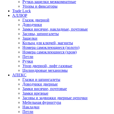
Ручки-защелки межкомнатные
Упоры и фиксаторы
Trade Lock
АЛЛЮР
Глазок дверной
Доводчики
Замки висячие, накладные, почтовые
Засовы, шпингалеты
Защелки
Кольца для ключей, магниты
Номера самоклеющиеся (золото)
Номера самоклеющиеся (хром)
Петли
Ручки
Упор дверной, лифт газовые
Цилиндровые механизмы
АПЕКС
Глазки и шпингалеты
Доводчики дверные
Замки висячие, почтовые
Замки врезные
Засовы и задвижки дверные цепочки
Мебельная фурнитура
Накладки
Петли