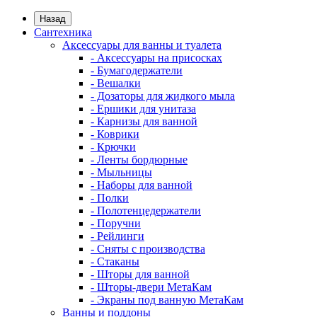
Назад
Сантехника
Аксессуары для ванны и туалета
- Аксессуары на присосках
- Бумагодержатели
- Вешалки
- Дозаторы для жидкого мыла
- Ершики для унитаза
- Карнизы для ванной
- Коврики
- Крючки
- Ленты бордюрные
- Мыльницы
- Наборы для ванной
- Полки
- Полотенцедержатели
- Поручни
- Рейлинги
- Сняты с производства
- Стаканы
- Шторы для ванной
- Шторы-двери МетаКам
- Экраны под ванную МетаКам
Ванны и поддоны