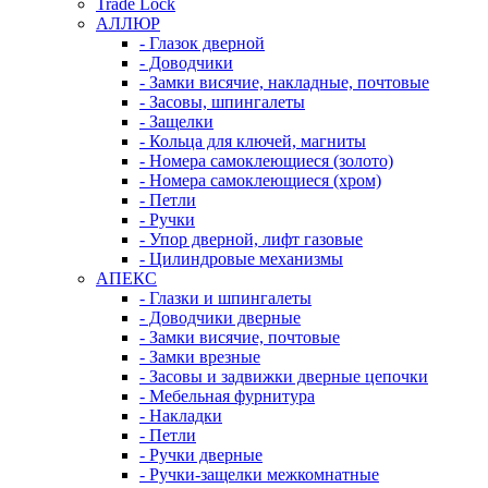
Trade Lock
АЛЛЮР
- Глазок дверной
- Доводчики
- Замки висячие, накладные, почтовые
- Засовы, шпингалеты
- Защелки
- Кольца для ключей, магниты
- Номера самоклеющиеся (золото)
- Номера самоклеющиеся (хром)
- Петли
- Ручки
- Упор дверной, лифт газовые
- Цилиндровые механизмы
АПЕКС
- Глазки и шпингалеты
- Доводчики дверные
- Замки висячие, почтовые
- Замки врезные
- Засовы и задвижки дверные цепочки
- Мебельная фурнитура
- Накладки
- Петли
- Ручки дверные
- Ручки-защелки межкомнатные