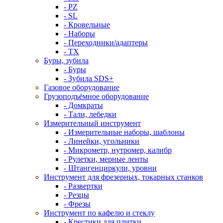
- PZ
- SL
- Кровельные
- Наборы
- Переходники/адаптеры
- ТX
Буры, зубила
- Буры
- Зубила SDS+
Газовое оборудование
Грузоподъёмное оборудование
- Домкраты
- Тали, лебедки
Измерительный инструмент
- Измерительные наборы, шаблоны
- Линейки, угольники
- Микрометр, нутромер, калибр
- Рулетки, мерные ленты
- Штангенциркули, уровни
Инструмент для фрезерных, токарных станков
- Развертки
- Резцы
- Фрезы
Инструмент по кафелю и стеклу
- Крестики для плитки