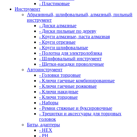
- Пластиковые
Инструмент
Абразивный, шлифовальный, алмазный, пильный
инструмент
- Диски алмазные
- Диски пильные по дереву
- Круги алмазные, паста алмазная
- Круги отрезные
- Круги шлифовальные
- Полотна для электролобзика
- Шлифовальный инструмент
- Щетки-насадки проволочные
Автоинструмент
- Головки торцовые
- Ключи гаечные комбинированные
- Ключи гаечные рожковые
- Ключи накидные
- Ключи торцовые
- Наборы
- Ремни стяжные и буксировочные
- Трещотки и аксессуары для торцовых
головок
Биты, адаптеры
- HEX
- PH