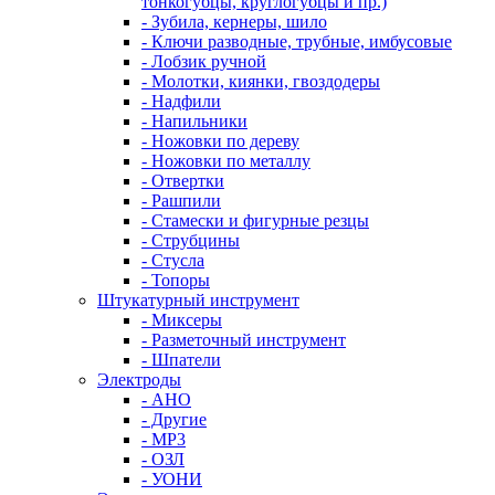
тонкогубцы, круглогубцы и пр.)
- Зубила, кернеры, шило
- Ключи разводные, трубные, имбусовые
- Лобзик ручной
- Молотки, киянки, гвоздодеры
- Надфили
- Напильники
- Ножовки по дереву
- Ножовки по металлу
- Отвертки
- Рашпили
- Стамески и фигурные резцы
- Струбцины
- Стусла
- Топоры
Штукатурный инструмент
- Миксеры
- Разметочный инструмент
- Шпатели
Электроды
- АНО
- Другие
- МР3
- ОЗЛ
- УОНИ