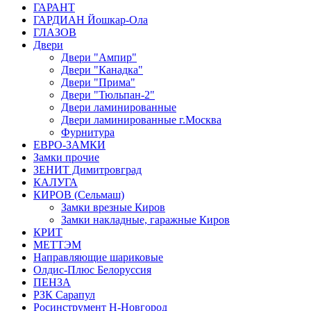
ГАРАНТ
ГАРДИАН Йошкар-Ола
ГЛАЗОВ
Двери
Двери "Ампир"
Двери "Канадка"
Двери "Прима"
Двери "Тюльпан-2"
Двери ламинированные
Двери ламинированные г.Москва
Фурнитура
ЕВРО-ЗАМКИ
Замки прочие
ЗЕНИТ Димитровград
КАЛУГА
КИРОВ (Сельмаш)
Замки врезные Киров
Замки накладные, гаражные Киров
КРИТ
МЕТТЭМ
Направляющие шариковые
Олдис-Плюс Белоруссия
ПЕНЗА
РЗК Сарапул
Росинструмент Н-Новгород