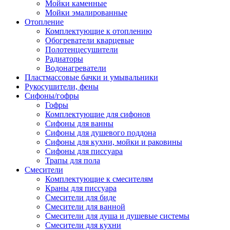
Мойки каменные
Мойки эмалированные
Отопление
Комплектующие к отоплению
Обогреватели кварцевые
Полотенцесушители
Радиаторы
Водонагреватели
Пластмассовые бачки и умывальники
Рукосушители, фены
Сифоны/гофры
Гофры
Комплектующие для сифонов
Сифоны для ванны
Сифоны для душевого поддона
Сифоны для кухни, мойки и раковины
Сифоны для писсуара
Трапы для пола
Смесители
Комплектующие к смесителям
Краны для писсуара
Смесители для биде
Смесители для ванной
Смесители для душа и душевые системы
Смесители для кухни