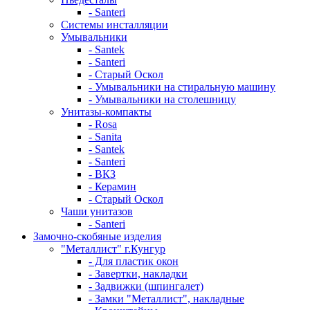
- Santeri
Системы инсталляции
Умывальники
- Santek
- Santeri
- Старый Оскол
- Умывальники на стиральную машину
- Умывальники на столешницу
Унитазы-компакты
- Rosa
- Sanita
- Santek
- Santeri
- ВКЗ
- Керамин
- Старый Оскол
Чаши унитазов
- Santeri
Замочно-скобяные изделия
"Металлист" г.Кунгур
- Для пластик окон
- Завертки, накладки
- Задвижки (шпингалет)
- Замки "Металлист", накладные