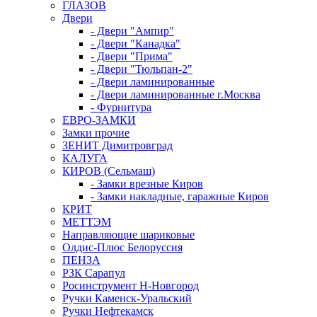
ГЛАЗОВ
Двери
- Двери "Ампир"
- Двери "Канадка"
- Двери "Прима"
- Двери "Тюльпан-2"
- Двери ламинированные
- Двери ламинированные г.Москва
- Фурнитура
ЕВРО-ЗАМКИ
Замки прочие
ЗЕНИТ Димитровград
КАЛУГА
КИРОВ (Сельмаш)
- Замки врезные Киров
- Замки накладные, гаражные Киров
КРИТ
МЕТТЭМ
Направляющие шариковые
Олдис-Плюс Белоруссия
ПЕНЗА
РЗК Сарапул
Росинструмент Н-Новгород
Ручки Каменск-Уральский
Ручки Нефтекамск