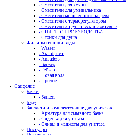
- Смесители для кухни
- Смесители для умывальника
- Смесители мгновенного нагрева
- Смесители с терморегулятором
- Смесители хирургические локтевые
- СНЯТЫ С ПРОИЗВОДСТВА
- Стойки для душа
Фильтры очистки воды
- Wasser
- Аквабрайт
- Аквафор
- Барьер
- Гейзер
- Новая вода
- Прочие
Санфаянс
Бачки
- Santeri
Биде
Запчасти и комплектующие для унитазов
- Арматура для смывного бачка
- Сиденья для унитаза
- Сливы и манжеты для унитаза
Писсуары
Пьедесталы