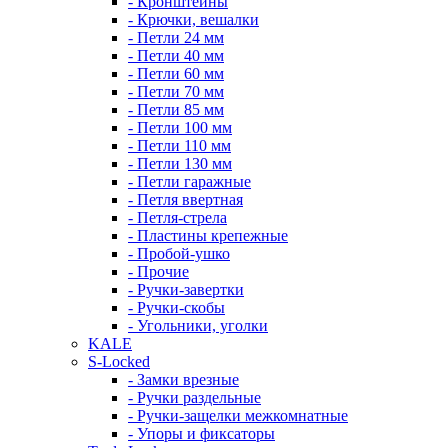
- Кронштейны
- Крючки, вешалки
- Петли 24 мм
- Петли 40 мм
- Петли 60 мм
- Петли 70 мм
- Петли 85 мм
- Петли 100 мм
- Петли 110 мм
- Петли 130 мм
- Петли гаражные
- Петля ввертная
- Петля-стрела
- Пластины крепежные
- Пробой-ушко
- Прочие
- Ручки-завертки
- Ручки-скобы
- Угольники, уголки
KALE
S-Locked
- Замки врезные
- Ручки раздельные
- Ручки-защелки межкомнатные
- Упоры и фиксаторы