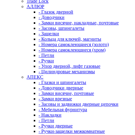
Trade Lock
АЛЛЮР
- Глазок дверной
- Доводчики
- Замки висячие, накладные, почтовые
- Засовы, шпингалеты
- Защелки
- Кольца для ключей, магниты
- Номера самоклеющиеся (золото)
- Номера самоклеющиеся (хром)
- Петли
- Ручки
- Упор дверной, лифт газовые
- Цилиндровые механизмы
АПЕКС
- Глазки и шпингалеты
- Доводчики дверные
- Замки висячие, почтовые
- Замки врезные
- Засовы и задвижки дверные цепочки
- Мебельная фурнитура
- Накладки
- Петли
- Ручки дверные
- Ручки-защелки межкомнатные