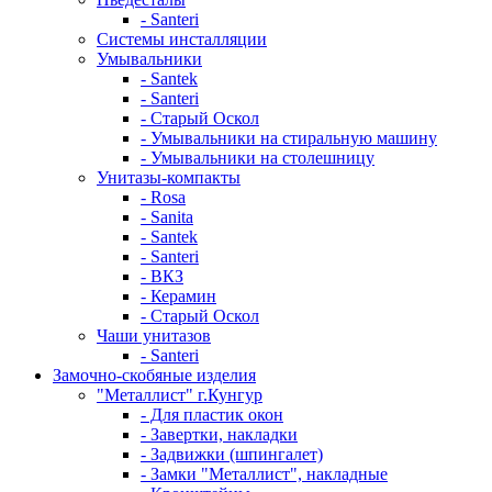
- Santeri
Системы инсталляции
Умывальники
- Santek
- Santeri
- Старый Оскол
- Умывальники на стиральную машину
- Умывальники на столешницу
Унитазы-компакты
- Rosa
- Sanita
- Santek
- Santeri
- ВКЗ
- Керамин
- Старый Оскол
Чаши унитазов
- Santeri
Замочно-скобяные изделия
"Металлист" г.Кунгур
- Для пластик окон
- Завертки, накладки
- Задвижки (шпингалет)
- Замки "Металлист", накладные