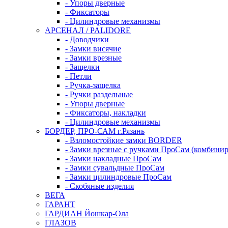
- Упоры дверные
- Фиксаторы
- Цилиндровые механизмы
АРСЕНАЛ / PALIDORE
- Доводчики
- Замки висячие
- Замки врезные
- Защелки
- Петли
- Ручка-защелка
- Ручки раздельные
- Упоры дверные
- Фиксаторы, накладки
- Цилиндровые механизмы
БОРДЕР, ПРО-САМ г.Рязань
- Взломостойкие замки BORDER
- Замки врезные с ручками ПроСам (комбини
- Замки накладные ПроСам
- Замки сувальдные ПроСам
- Замки цилиндровые ПроСам
- Скобяные изделия
ВЕГА
ГАРАНТ
ГАРДИАН Йошкар-Ола
ГЛАЗОВ