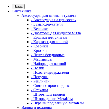
Назад
Сантехника
Аксессуары для ванны и туалета
- Аксессуары на присосках
- Бумагодержатели
- Вешалки
- Дозаторы для жидкого мыла
- Ершики для унитаза
- Карнизы для ванной
- Коврики
- Крючки
- Ленты бордюрные
- Мыльницы
- Наборы для ванной
- Полки
- Полотенцедержатели
- Поручни
- Рейлинги
- Сняты с производства
- Стаканы
- Шторы для ванной
- Шторы-двери МетаКам
- Экраны под ванную МетаКам
Ванны и поддоны