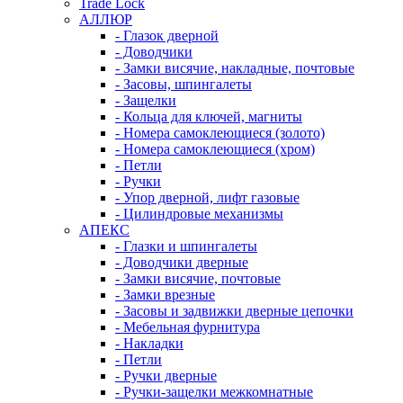
Trade Lock
АЛЛЮР
- Глазок дверной
- Доводчики
- Замки висячие, накладные, почтовые
- Засовы, шпингалеты
- Защелки
- Кольца для ключей, магниты
- Номера самоклеющиеся (золото)
- Номера самоклеющиеся (хром)
- Петли
- Ручки
- Упор дверной, лифт газовые
- Цилиндровые механизмы
АПЕКС
- Глазки и шпингалеты
- Доводчики дверные
- Замки висячие, почтовые
- Замки врезные
- Засовы и задвижки дверные цепочки
- Мебельная фурнитура
- Накладки
- Петли
- Ручки дверные
- Ручки-защелки межкомнатные