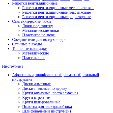
Решетки вентиляционные
Решетки вентиляционные металлические
Решетки вентиляционные пластиковые
Решетки вентиляционные радиаторные
Сантехнические люки
Люки под плитку
Металлические люки
Пластиковые люки
Соединители для воздуховодов
Стенные выходы
Торцевые площадки
Металлические
Пластиковые
Инструмент
Абразивный, шлифовальный, алмазный, пильный
инструмент
Диски алмазные
Диски пильные по дереву
Круги алмазные, паста алмазная
Круги отрезные
Круги шлифовальные
Полотна для электролобзика
Шлифовальный инструмент