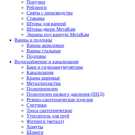
Поручни
Рейлинги
Сняты с производства
Стаканы
Шторы для ванной
Шторы-двери МетаКам
Экраны под ванную МетаКам
Ванны и поддоны
Ванны акриловые
Ванны стальные
Поддоны
Водоснабжение и канализация
Баки и гидроаккумуляторы
Канализация
Краны шаровые
Металлопластик
Полипропилен
Полиэтилен низкого давления (ПНД)
Резино-сантехнические изделия
Счетчики
Троса сантехнические
Утеплитель для труб
Фитинги (металл)
Хомуты
Шланги