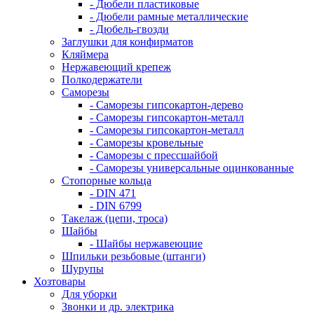
- Дюбели пластиковые
- Дюбели рамные металлические
- Дюбель-гвозди
Заглушки для конфирматов
Кляймера
Нержавеющий крепеж
Полкодержатели
Саморезы
- Саморезы гипсокартон-дерево
- Саморезы гипсокартон-металл
- Саморезы гипсокартон-металл
- Саморезы кровельные
- Саморезы с прессшайбой
- Саморезы универсальные оцинкованные
Стопорные кольца
- DIN 471
- DIN 6799
Такелаж (цепи, троса)
Шайбы
- Шайбы нержавеющие
Шпильки резьбовые (штанги)
Шурупы
Хозтовары
Для уборки
Звонки и др. электрика