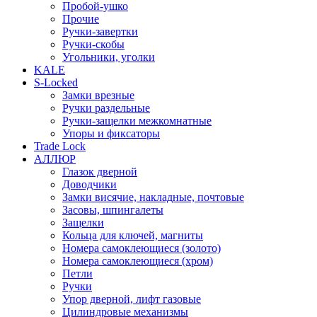
Пробой-ушко
Прочие
Ручки-завертки
Ручки-скобы
Угольники, уголки
KALE
S-Locked
Замки врезные
Ручки раздельные
Ручки-защелки межкомнатные
Упоры и фиксаторы
Trade Lock
АЛЛЮР
Глазок дверной
Доводчики
Замки висячие, накладные, почтовые
Засовы, шпингалеты
Защелки
Кольца для ключей, магниты
Номера самоклеющиеся (золото)
Номера самоклеющиеся (хром)
Петли
Ручки
Упор дверной, лифт газовые
Цилиндровые механизмы