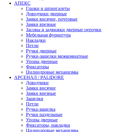
АПЕКС
Глазки и шпингалеты
Доводчики дверные
Замки висячие, почтовые
Замки врезные
Засовы и задвижки дверные цепочки
Мебельная фурнитура
Накладки
Петли
Ручки дверные
Ручки-защелки межкомнатные
Упоры дверные
Фиксаторы
Цилиндровые механизмы
АРСЕНАЛ / PALIDORE
Доводчики
Замки висячие
Замки врезные
Защелки
Петли
Ручка-защелка
Ручки раздельные
Упоры дверные
Фиксаторы, накладки
Цилиндровые механизмы