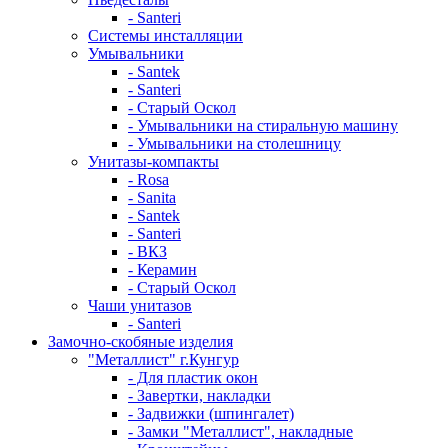
- Santeri
Системы инсталляции
Умывальники
- Santek
- Santeri
- Старый Оскол
- Умывальники на стиральную машину
- Умывальники на столешницу
Унитазы-компакты
- Rosa
- Sanita
- Santek
- Santeri
- ВКЗ
- Керамин
- Старый Оскол
Чаши унитазов
- Santeri
Замочно-скобяные изделия
"Металлист" г.Кунгур
- Для пластик окон
- Завертки, накладки
- Задвижки (шпингалет)
- Замки "Металлист", накладные