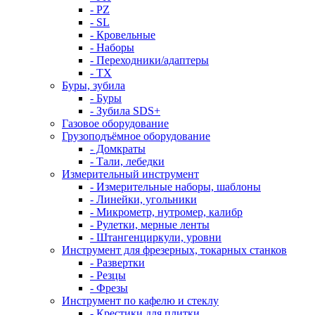
- PZ
- SL
- Кровельные
- Наборы
- Переходники/адаптеры
- ТX
Буры, зубила
- Буры
- Зубила SDS+
Газовое оборудование
Грузоподъёмное оборудование
- Домкраты
- Тали, лебедки
Измерительный инструмент
- Измерительные наборы, шаблоны
- Линейки, угольники
- Микрометр, нутромер, калибр
- Рулетки, мерные ленты
- Штангенциркули, уровни
Инструмент для фрезерных, токарных станков
- Развертки
- Резцы
- Фрезы
Инструмент по кафелю и стеклу
- Крестики для плитки