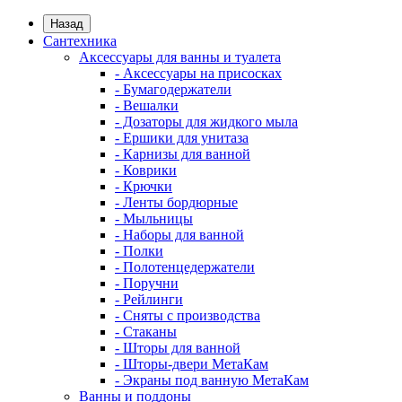
Назад
Сантехника
Аксессуары для ванны и туалета
- Аксессуары на присосках
- Бумагодержатели
- Вешалки
- Дозаторы для жидкого мыла
- Ершики для унитаза
- Карнизы для ванной
- Коврики
- Крючки
- Ленты бордюрные
- Мыльницы
- Наборы для ванной
- Полки
- Полотенцедержатели
- Поручни
- Рейлинги
- Сняты с производства
- Стаканы
- Шторы для ванной
- Шторы-двери МетаКам
- Экраны под ванную МетаКам
Ванны и поддоны