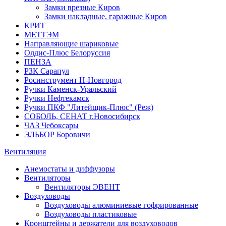
Замки врезные Киров
Замки накладные, гаражные Киров
КРИТ
МЕТТЭМ
Направляющие шариковые
Олдис-Плюс Белоруссия
ПЕНЗА
РЗК Сарапул
Росинструмент Н-Новгород
Ручки Каменск-Уральский
Ручки Нефтекамск
Ручки ПКФ "Литейщик-Плюс" (Реж)
СОБОЛЬ, СЕНАТ г.Новосибирск
ЧАЗ Чебоксары
ЭЛЬБОР Боровичи
Вентиляция
Анемостаты и диффузоры
Вентиляторы
Вентиляторы ЭВЕНТ
Воздуховоды
Воздуховоды алюминиевые гофрированные
Воздуховоды пластиковые
Кронштейны и держатели для воздуховодов