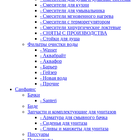
- Смесители для кухни
- Смесители для умывальника
- Смесители мгновенного нагрева
- Смесители с терморегулятором
- Смесители хирургические локтевые
- СНЯТЫ С ПРОИЗВОДСТВА
- Стойки для душа
Фильтры очистки воды
- Wasser
- Аквабрайт
- Аквафор
- Барьер
- Гейзер
- Новая вода
- Прочие
Санфаянс
Бачки
- Santeri
Биде
Запчасти и комплектующие для унитазов
- Арматура для смывного бачка
- Сиденья для унитаза
- Сливы и манжеты для унитаза
Писсуары
Пьедесталы