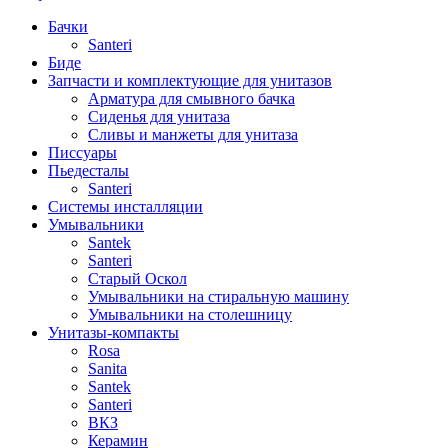
Бачки
Santeri
Биде
Запчасти и комплектующие для унитазов
Арматура для смывного бачка
Сиденья для унитаза
Сливы и манжеты для унитаза
Писсуары
Пьедесталы
Santeri
Системы инсталляции
Умывальники
Santek
Santeri
Старый Оскол
Умывальники на стиральную машину
Умывальники на столешницу
Унитазы-компакты
Rosa
Sanita
Santek
Santeri
ВКЗ
Керамин