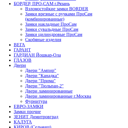
БОРДЕР, ПРО-САМ г.Рязань
Взломостойкие замки BORDER
Замки врезные с ручками ПроСам
(комбинированные)
Замки накладные ПроСам
Замки сувальдные ПроСам
Замки цилиндровые ПроСам
Скобяные изделия
ВЕГА
ГАРАНТ
ГАРДИАН Йошкар-Ола
ГЛАЗОВ
Двери
Двери "Ампир"
Двери "Канадка"
Двери "Прима"
Двери "Тюльпан-2"
Двери ламинированные
Двери ламинированные г.Москва
Фурнитура
ЕВРО-ЗАМКИ
Замки прочие
ЗЕНИТ Димитровград
КАЛУГА
КИРОВ (Сельмаш)