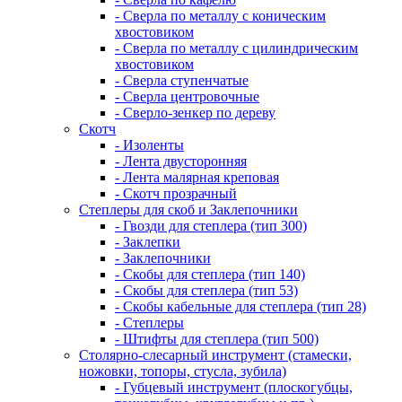
- Сверла по металлу с коническим
хвостовиком
- Сверла по металлу с цилиндрическим
хвостовиком
- Сверла ступенчатые
- Сверла центровочные
- Сверло-зенкер по дереву
Скотч
- Изоленты
- Лента двусторонняя
- Лента малярная креповая
- Скотч прозрачный
Степлеры для скоб и Заклепочники
- Гвозди для степлера (тип 300)
- Заклепки
- Заклепочники
- Скобы для степлера (тип 140)
- Скобы для степлера (тип 53)
- Скобы кабельные для степлера (тип 28)
- Степлеры
- Штифты для степлера (тип 500)
Столярно-слесарный инструмент (стамески,
ножовки, топоры, стусла, зубила)
- Губцевый инструмент (плоскогубцы,