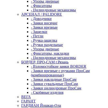
- Упоры дверные
- Фиксаторы
- Цилиндровые механизмы
АРСЕНАЛ / PALIDORE
- Доводчики
- Замки висячие
- Замки врезные
- Защелки
- Петли
- Ручка-защелка
- Ручки раздельные
- Упоры дверные
- Фиксаторы, накладки
- Цилиндровые механизмы
БОРДЕР, ПРО-САМ г.Рязань
- Взломостойкие замки BORDER
- Замки врезные с ручками ПроСам
(комбинированные)
- Замки накладные ПроСам
- Замки сувальдные ПроСам
- Замки цилиндровые ПроСам
- Скобяные изделия
ВЕГА
ГАРАНТ
ГАРДИАН Йошкар-Ола