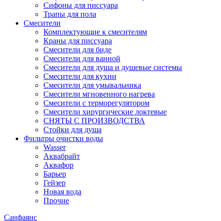
Сифоны для писсуара
Трапы для пола
Смесители
Комплектующие к смесителям
Краны для писсуара
Смесители для биде
Смесители для ванной
Смесители для душа и душевые системы
Смесители для кухни
Смесители для умывальника
Смесители мгновенного нагрева
Смесители с терморегулятором
Смесители хирургические локтевые
СНЯТЫ С ПРОИЗВОДСТВА
Стойки для душа
Фильтры очистки воды
Wasser
Аквабрайт
Аквафор
Барьер
Гейзер
Новая вода
Прочие
Санфаянс