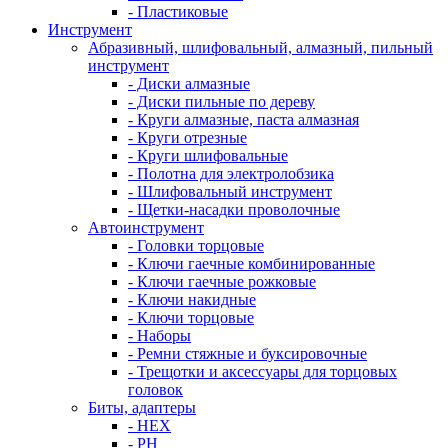
- Пластиковые
Инструмент
Абразивный, шлифовальный, алмазный, пильный
инструмент
- Диски алмазные
- Диски пильные по дереву
- Круги алмазные, паста алмазная
- Круги отрезные
- Круги шлифовальные
- Полотна для электролобзика
- Шлифовальный инструмент
- Щетки-насадки проволочные
Автоинструмент
- Головки торцовые
- Ключи гаечные комбинированные
- Ключи гаечные рожковые
- Ключи накидные
- Ключи торцовые
- Наборы
- Ремни стяжные и буксировочные
- Трещотки и аксессуары для торцовых
головок
Биты, адаптеры
- HEX
- PH