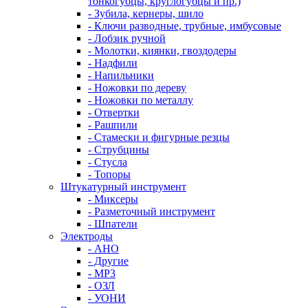
тонкогубцы, круглогубцы и пр.)
- Зубила, кернеры, шило
- Ключи разводные, трубные, имбусовые
- Лобзик ручной
- Молотки, киянки, гвоздодеры
- Надфили
- Напильники
- Ножовки по дереву
- Ножовки по металлу
- Отвертки
- Рашпили
- Стамески и фигурные резцы
- Струбцины
- Стусла
- Топоры
Штукатурный инструмент
- Миксеры
- Разметочный инструмент
- Шпатели
Электроды
- АНО
- Другие
- МР3
- ОЗЛ
- УОНИ