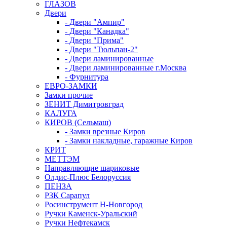
ГЛАЗОВ
Двери
- Двери "Ампир"
- Двери "Канадка"
- Двери "Прима"
- Двери "Тюльпан-2"
- Двери ламинированные
- Двери ламинированные г.Москва
- Фурнитура
ЕВРО-ЗАМКИ
Замки прочие
ЗЕНИТ Димитровград
КАЛУГА
КИРОВ (Сельмаш)
- Замки врезные Киров
- Замки накладные, гаражные Киров
КРИТ
МЕТТЭМ
Направляющие шариковые
Олдис-Плюс Белоруссия
ПЕНЗА
РЗК Сарапул
Росинструмент Н-Новгород
Ручки Каменск-Уральский
Ручки Нефтекамск