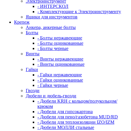
Электроинструмент
- ИНТЕРСКОЛ
- Комплектующие к Электроинструменту
Ящики для инструментов
Крепеж
Анкера, анкерные болты
Болты
- Болты нержавеющие
- Болты оцинкованные
- Болты черные
Винты
- Винты нержавеющие
- Винты оцинкованные
Гайки
- Гайки нержавеющие
- Гайки оцинкованные
- Гайки черные
Гвозди
Дюбели и дюбель-гвозди
- Дюбели KRH с кольцом/полукольцом/
крюком
- Дюбели для гипсокартона
- Дюбели для пено/газобетона MUD/RD
- Дюбели для теплоизоляции IZO/IZM
- Дюбели МОЛЛИ стальные