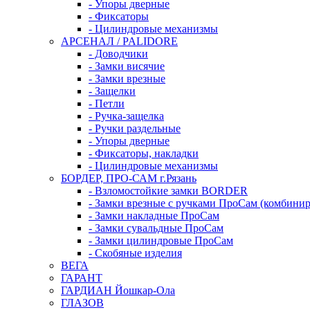
- Упоры дверные
- Фиксаторы
- Цилиндровые механизмы
АРСЕНАЛ / PALIDORE
- Доводчики
- Замки висячие
- Замки врезные
- Защелки
- Петли
- Ручка-защелка
- Ручки раздельные
- Упоры дверные
- Фиксаторы, накладки
- Цилиндровые механизмы
БОРДЕР, ПРО-САМ г.Рязань
- Взломостойкие замки BORDER
- Замки врезные с ручками ПроСам (комбини
- Замки накладные ПроСам
- Замки сувальдные ПроСам
- Замки цилиндровые ПроСам
- Скобяные изделия
ВЕГА
ГАРАНТ
ГАРДИАН Йошкар-Ола
ГЛАЗОВ