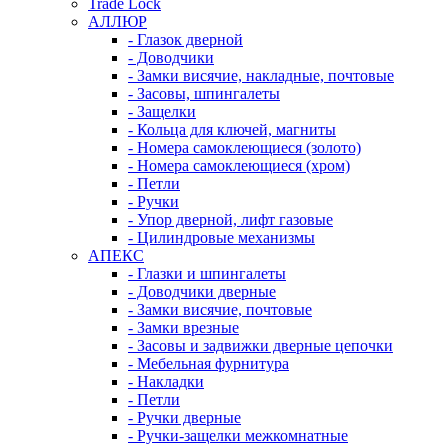
Trade Lock
АЛЛЮР
- Глазок дверной
- Доводчики
- Замки висячие, накладные, почтовые
- Засовы, шпингалеты
- Защелки
- Кольца для ключей, магниты
- Номера самоклеющиеся (золото)
- Номера самоклеющиеся (хром)
- Петли
- Ручки
- Упор дверной, лифт газовые
- Цилиндровые механизмы
АПЕКС
- Глазки и шпингалеты
- Доводчики дверные
- Замки висячие, почтовые
- Замки врезные
- Засовы и задвижки дверные цепочки
- Мебельная фурнитура
- Накладки
- Петли
- Ручки дверные
- Ручки-защелки межкомнатные