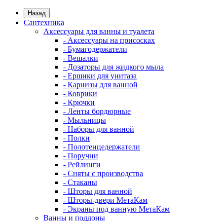
Назад
Сантехника
Аксессуары для ванны и туалета
- Аксессуары на присосках
- Бумагодержатели
- Вешалки
- Дозаторы для жидкого мыла
- Ершики для унитаза
- Карнизы для ванной
- Коврики
- Крючки
- Ленты бордюрные
- Мыльницы
- Наборы для ванной
- Полки
- Полотенцедержатели
- Поручни
- Рейлинги
- Сняты с производства
- Стаканы
- Шторы для ванной
- Шторы-двери МетаКам
- Экраны под ванную МетаКам
Ванны и поддоны