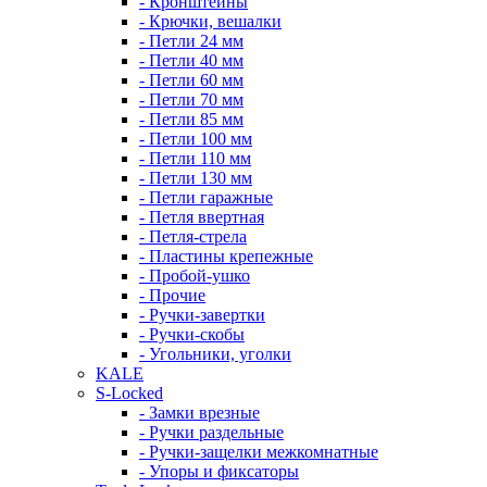
- Кронштейны
- Крючки, вешалки
- Петли 24 мм
- Петли 40 мм
- Петли 60 мм
- Петли 70 мм
- Петли 85 мм
- Петли 100 мм
- Петли 110 мм
- Петли 130 мм
- Петли гаражные
- Петля ввертная
- Петля-стрела
- Пластины крепежные
- Пробой-ушко
- Прочие
- Ручки-завертки
- Ручки-скобы
- Угольники, уголки
KALE
S-Locked
- Замки врезные
- Ручки раздельные
- Ручки-защелки межкомнатные
- Упоры и фиксаторы