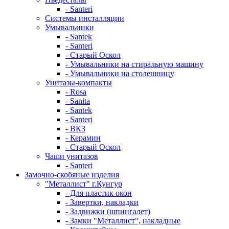
- Santeri
Системы инсталляции
Умывальники
- Santek
- Santeri
- Старый Оскол
- Умывальники на стиральную машину
- Умывальники на столешницу
Унитазы-компакты
- Rosa
- Sanita
- Santek
- Santeri
- ВКЗ
- Керамин
- Старый Оскол
Чаши унитазов
- Santeri
Замочно-скобяные изделия
"Металлист" г.Кунгур
- Для пластик окон
- Завертки, накладки
- Задвижки (шпингалет)
- Замки "Металлист", накладные