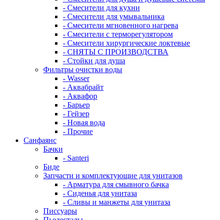
- Смесители для кухни
- Смесители для умывальника
- Смесители мгновенного нагрева
- Смесители с терморегулятором
- Смесители хирургические локтевые
- СНЯТЫ С ПРОИЗВОДСТВА
- Стойки для душа
Фильтры очистки воды
- Wasser
- Аквабрайт
- Аквафор
- Барьер
- Гейзер
- Новая вода
- Прочие
Санфаянс
Бачки
- Santeri
Биде
Запчасти и комплектующие для унитазов
- Арматура для смывного бачка
- Сиденья для унитаза
- Сливы и манжеты для унитаза
Писсуары
Пьедесталы