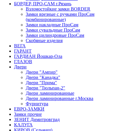
БОРДЕР, ПРО-САМ г.Рязань
Взломостойкие замки BORDER
Замки врезные с ручками ПроСам
(комбинированные)
Замки накладные ПроСам
Замки сувальдные ПроСам
Замки цилиндровые ПроСам
Скобяные изделия
ВЕГА
ГАРАНТ
ГАРДИАН Йошкар-Ола
ГЛАЗОВ
Двери
Двери "Ампир"
Двери "Канадка"
Двери "Прима"
Двери "Тюльпан-2"
Двери ламинированные
Двери ламинированные г.Москва
Фурнитура
ЕВРО-ЗАМКИ
Замки прочие
ЗЕНИТ Димитровград
КАЛУГА
КИРОВ (Сельмаш)