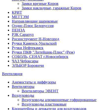
Замки врезные Киров
Замки накладные, гаражные Киров
КРИТ
МЕТТЭМ
Направляющие шариковые
Олдис-Плюс Белоруссия
ПЕНЗА
РЗК Сарапул
Росинструмент Н-Новгород
Ручки Каменск-Уральский
Ручки Нефтекамск
Ручки ПКФ "Литейщик-Плюс" (Реж)
СОБОЛЬ, СЕНАТ г.Новосибирск
ЧАЗ Чебоксары
ЭЛЬБОР Боровичи
Вентиляция
Анемостаты и диффузоры
Вентиляторы
Вентиляторы ЭВЕНТ
Воздуховоды
Воздуховоды алюминиевые гофрированные
Воздуховоды пластиковые
Кронштейны и держатели для воздуховодов