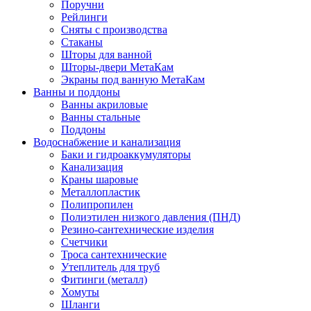
Поручни
Рейлинги
Сняты с производства
Стаканы
Шторы для ванной
Шторы-двери МетаКам
Экраны под ванную МетаКам
Ванны и поддоны
Ванны акриловые
Ванны стальные
Поддоны
Водоснабжение и канализация
Баки и гидроаккумуляторы
Канализация
Краны шаровые
Металлопластик
Полипропилен
Полиэтилен низкого давления (ПНД)
Резино-сантехнические изделия
Счетчики
Троса сантехнические
Утеплитель для труб
Фитинги (металл)
Хомуты
Шланги