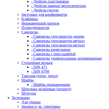
- Дюбели пластиковые
- Дюбели рамные металлические
- Дюбель-гвозди
Заглушки для конфирматов
Кляймера
Нержавеющий крепеж
Полкодержатели
Саморезы
- Саморезы гипсокартон-дерево
- Саморезы гипсокартон-металл
- Саморезы гипсокартон-металл
- Саморезы кровельные
- Саморезы с прессшайбой
- Саморезы универсальные оцинкованные
Стопорные кольца
- DIN 471
- DIN 6799
Такелаж (цепи, троса)
Шайбы
- Шайбы нержавеющие
Шпильки резьбовые (штанги)
Шурупы
Хозтовары
Для уборки
Звонки и др. электрика