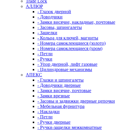
Trade Lock
АЛЛЮР
- Глазок дверной
- Доводчики
- Замки висячие, накладные, почтовые
- Засовы, шпингалеты
- Защелки
- Кольца для ключей, магниты
- Номера самоклеющиеся (золото)
- Номера самоклеющиеся (хром)
- Петли
- Ручки
- Упор дверной, лифт газовые
- Цилиндровые механизмы
АПЕКС
- Глазки и шпингалеты
- Доводчики дверные
- Замки висячие, почтовые
- Замки врезные
- Засовы и задвижки дверные цепочки
- Мебельная фурнитура
- Накладки
- Петли
- Ручки дверные
- Ручки-защелки межкомнатные