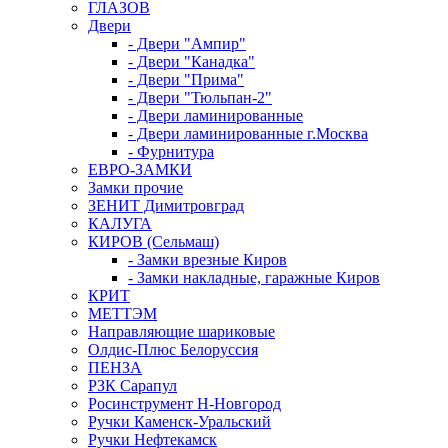
ГЛАЗОВ
Двери
- Двери "Ампир"
- Двери "Канадка"
- Двери "Прима"
- Двери "Тюльпан-2"
- Двери ламинированные
- Двери ламинированные г.Москва
- Фурнитура
ЕВРО-ЗАМКИ
Замки прочие
ЗЕНИТ Димитровград
КАЛУГА
КИРОВ (Сельмаш)
- Замки врезные Киров
- Замки накладные, гаражные Киров
КРИТ
МЕТТЭМ
Направляющие шариковые
Олдис-Плюс Белоруссия
ПЕНЗА
РЗК Сарапул
Росинструмент Н-Новгород
Ручки Каменск-Уральский
Ручки Нефтекамск