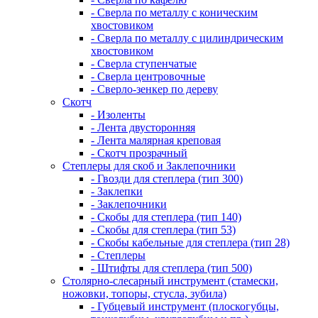
- Сверла по металлу с коническим
хвостовиком
- Сверла по металлу с цилиндрическим
хвостовиком
- Сверла ступенчатые
- Сверла центровочные
- Сверло-зенкер по дереву
Скотч
- Изоленты
- Лента двусторонняя
- Лента малярная креповая
- Скотч прозрачный
Степлеры для скоб и Заклепочники
- Гвозди для степлера (тип 300)
- Заклепки
- Заклепочники
- Скобы для степлера (тип 140)
- Скобы для степлера (тип 53)
- Скобы кабельные для степлера (тип 28)
- Степлеры
- Штифты для степлера (тип 500)
Столярно-слесарный инструмент (стамески,
ножовки, топоры, стусла, зубила)
- Губцевый инструмент (плоскогубцы,