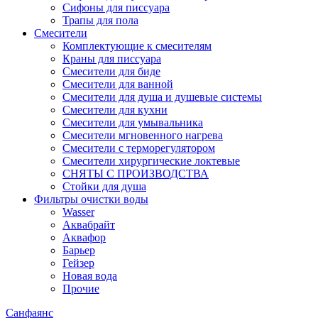
Сифоны для писсуара
Трапы для пола
Смесители
Комплектующие к смесителям
Краны для писсуара
Смесители для биде
Смесители для ванной
Смесители для душа и душевые системы
Смесители для кухни
Смесители для умывальника
Смесители мгновенного нагрева
Смесители с терморегулятором
Смесители хирургические локтевые
СНЯТЫ С ПРОИЗВОДСТВА
Стойки для душа
Фильтры очистки воды
Wasser
Аквабрайт
Аквафор
Барьер
Гейзер
Новая вода
Прочие
Санфаянс