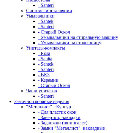
- Santeri
Системы инсталляции
Умывальники
- Santek
- Santeri
- Старый Оскол
- Умывальники на стиральную машину
- Умывальники на столешницу
Унитазы-компакты
- Rosa
- Sanita
- Santek
- Santeri
- ВКЗ
- Керамин
- Старый Оскол
Чаши унитазов
- Santeri
Замочно-скобяные изделия
"Металлист" г.Кунгур
- Для пластик окон
- Завертки, накладки
- Задвижки (шпингалет)
- Замки "Металлист", накладные