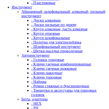
- Пластиковые
Инструмент
Абразивный, шлифовальный, алмазный, пильный
инструмент
- Диски алмазные
- Диски пильные по дереву
- Круги алмазные, паста алмазная
- Круги отрезные
- Круги шлифовальные
- Полотна для электролобзика
- Шлифовальный инструмент
- Щетки-насадки проволочные
Автоинструмент
- Головки торцовые
- Ключи гаечные комбинированные
- Ключи гаечные рожковые
- Ключи накидные
- Ключи торцовые
- Наборы
- Ремни стяжные и буксировочные
- Трещотки и аксессуары для торцовых
головок
Биты, адаптеры
- HEX
- PH