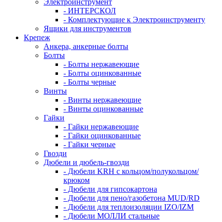
Электроинструмент
- ИНТЕРСКОЛ
- Комплектующие к Электроинструменту
Ящики для инструментов
Крепеж
Анкера, анкерные болты
Болты
- Болты нержавеющие
- Болты оцинкованные
- Болты черные
Винты
- Винты нержавеющие
- Винты оцинкованные
Гайки
- Гайки нержавеющие
- Гайки оцинкованные
- Гайки черные
Гвозди
Дюбели и дюбель-гвозди
- Дюбели KRH с кольцом/полукольцом/
крюком
- Дюбели для гипсокартона
- Дюбели для пено/газобетона MUD/RD
- Дюбели для теплоизоляции IZO/IZM
- Дюбели МОЛЛИ стальные