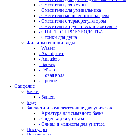
- Смесители для кухни
- Смесители для умывальника
- Смесители мгновенного нагрева
- Смесители с терморегулятором
- Смесители хирургические локтевые
- СНЯТЫ С ПРОИЗВОДСТВА
- Стойки для душа
Фильтры очистки воды
- Wasser
- Аквабрайт
- Аквафор
- Барьер
- Гейзер
- Новая вода
- Прочие
Санфаянс
Бачки
- Santeri
Биде
Запчасти и комплектующие для унитазов
- Арматура для смывного бачка
- Сиденья для унитаза
- Сливы и манжеты для унитаза
Писсуары
Пьедесталы