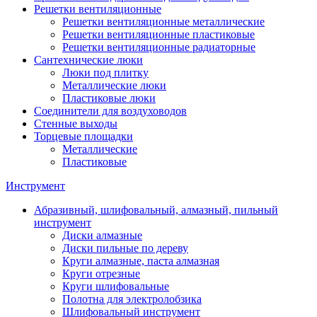
Решетки вентиляционные
Решетки вентиляционные металлические
Решетки вентиляционные пластиковые
Решетки вентиляционные радиаторные
Сантехнические люки
Люки под плитку
Металлические люки
Пластиковые люки
Соединители для воздуховодов
Стенные выходы
Торцевые площадки
Металлические
Пластиковые
Инструмент
Абразивный, шлифовальный, алмазный, пильный
инструмент
Диски алмазные
Диски пильные по дереву
Круги алмазные, паста алмазная
Круги отрезные
Круги шлифовальные
Полотна для электролобзика
Шлифовальный инструмент