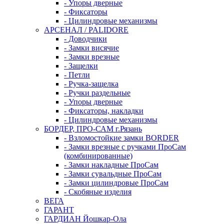
- Упоры дверные
- Фиксаторы
- Цилиндровые механизмы
АРСЕНАЛ / PALIDORE
- Доводчики
- Замки висячие
- Замки врезные
- Защелки
- Петли
- Ручка-защелка
- Ручки раздельные
- Упоры дверные
- Фиксаторы, накладки
- Цилиндровые механизмы
БОРДЕР, ПРО-САМ г.Рязань
- Взломостойкие замки BORDER
- Замки врезные с ручками ПроСам
(комбинированные)
- Замки накладные ПроСам
- Замки сувальдные ПроСам
- Замки цилиндровые ПроСам
- Скобяные изделия
ВЕГА
ГАРАНТ
ГАРДИАН Йошкар-Ола