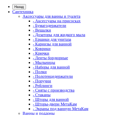
Назад
Сантехника
Аксессуары для ванны и туалета
- Аксессуары на присосках
- Бумагодержатели
- Вешалки
- Дозаторы для жидкого мыла
- Ершики для унитаза
- Карнизы для ванной
- Коврики
- Крючки
- Ленты бордюрные
- Мыльницы
- Наборы для ванной
- Полки
- Полотенцедержатели
- Поручни
- Рейлинги
- Сняты с производства
- Стаканы
- Шторы для ванной
- Шторы-двери МетаКам
- Экраны под ванную МетаКам
Ванны и поддоны