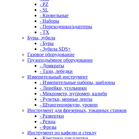
- PZ
- SL
- Кровельные
- Наборы
- Переходники/адаптеры
- ТX
Буры, зубила
- Буры
- Зубила SDS+
Газовое оборудование
Грузоподъёмное оборудование
- Домкраты
- Тали, лебедки
Измерительный инструмент
- Измерительные наборы, шаблоны
- Линейки, угольники
- Микрометр, нутромер, калибр
- Рулетки, мерные ленты
- Штангенциркули, уровни
Инструмент для фрезерных, токарных станков
- Развертки
- Резцы
- Фрезы
Инструмент по кафелю и стеклу
- Крестики для плитки