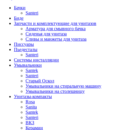
Бачки
Santeri
Биде
Запчасти и комплектующие для унитазов
Арматура для смывного бачка
Сиденья для унитаза
Сливы и манжеты для унитаза
Писсуары
Пьедесталы
Santeri
Системы инсталляции
Умывальники
Santek
Santeri
Старый Оскол
Умывальники на стиральную машину
Умывальники на столешницу
Унитазы-компакты
Rosa
Sanita
Santek
Santeri
ВКЗ
Керамин