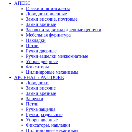
АПЕКС
Глазки и шпингалеты
Доводчики дверные
Замки висячие, почтовые
Замки врезные
Засовы и задвижки дверные цепочки
Мебельная фурнитура
Накладки
Петли
Ручки дверные
Ручки-защелки межкомнатные
Упоры дверные
Фиксаторы
Цилиндровые механизмы
АРСЕНАЛ / PALIDORE
Доводчики
Замки висячие
Замки врезные
Защелки
Петли
Ручка-защелка
Ручки раздельные
Упоры дверные
Фиксаторы, накладки
Цилиндровые механизмы