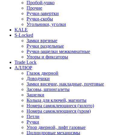
Пробой-ушко
Прочие
Ручки-завертки
Ручки-скобы
Угольники, уголки
KALE
S-Locked
Замки врезные
Ручки раздельные
Ручки-защелки межкомнатные
Упоры и фиксаторы
Trade Lock
АЛЛЮР
Глазок дверной
Доводчики
Замки висячие, накладные, почтовые
Засовы, шпингалеты
Защелки
Кольца для ключей, магниты
Номера самоклеющиеся (золото)
Номера самоклеющиеся (хром)
Петли
Ручки
Упор дверной, лифт газовые
Цилиндровые механизмы