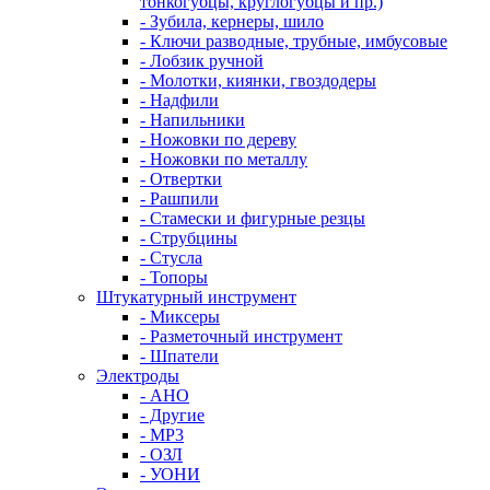
тонкогубцы, круглогубцы и пр.)
- Зубила, кернеры, шило
- Ключи разводные, трубные, имбусовые
- Лобзик ручной
- Молотки, киянки, гвоздодеры
- Надфили
- Напильники
- Ножовки по дереву
- Ножовки по металлу
- Отвертки
- Рашпили
- Стамески и фигурные резцы
- Струбцины
- Стусла
- Топоры
Штукатурный инструмент
- Миксеры
- Разметочный инструмент
- Шпатели
Электроды
- АНО
- Другие
- МР3
- ОЗЛ
- УОНИ