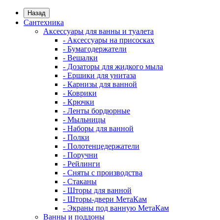
Назад
Сантехника
Аксессуары для ванны и туалета
- Аксессуары на присосках
- Бумагодержатели
- Вешалки
- Дозаторы для жидкого мыла
- Ершики для унитаза
- Карнизы для ванной
- Коврики
- Крючки
- Ленты бордюрные
- Мыльницы
- Наборы для ванной
- Полки
- Полотенцедержатели
- Поручни
- Рейлинги
- Сняты с производства
- Стаканы
- Шторы для ванной
- Шторы-двери МетаКам
- Экраны под ванную МетаКам
Ванны и поддоны