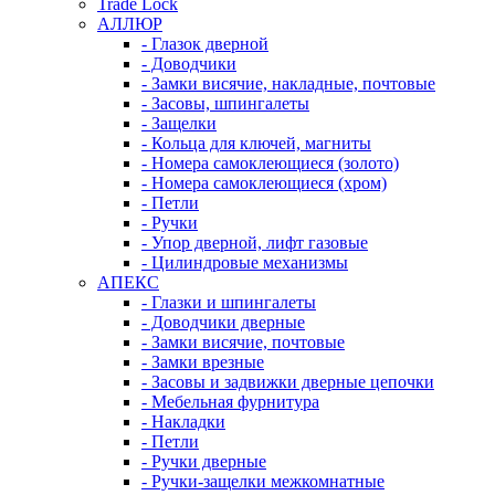
Trade Lock
АЛЛЮР
- Глазок дверной
- Доводчики
- Замки висячие, накладные, почтовые
- Засовы, шпингалеты
- Защелки
- Кольца для ключей, магниты
- Номера самоклеющиеся (золото)
- Номера самоклеющиеся (хром)
- Петли
- Ручки
- Упор дверной, лифт газовые
- Цилиндровые механизмы
АПЕКС
- Глазки и шпингалеты
- Доводчики дверные
- Замки висячие, почтовые
- Замки врезные
- Засовы и задвижки дверные цепочки
- Мебельная фурнитура
- Накладки
- Петли
- Ручки дверные
- Ручки-защелки межкомнатные