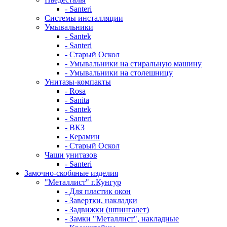
- Santeri
Системы инсталляции
Умывальники
- Santek
- Santeri
- Старый Оскол
- Умывальники на стиральную машину
- Умывальники на столешницу
Унитазы-компакты
- Rosa
- Sanita
- Santek
- Santeri
- ВКЗ
- Керамин
- Старый Оскол
Чаши унитазов
- Santeri
Замочно-скобяные изделия
"Металлист" г.Кунгур
- Для пластик окон
- Завертки, накладки
- Задвижки (шпингалет)
- Замки "Металлист", накладные