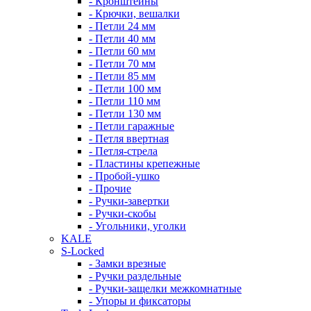
- Кронштейны
- Крючки, вешалки
- Петли 24 мм
- Петли 40 мм
- Петли 60 мм
- Петли 70 мм
- Петли 85 мм
- Петли 100 мм
- Петли 110 мм
- Петли 130 мм
- Петли гаражные
- Петля ввертная
- Петля-стрела
- Пластины крепежные
- Пробой-ушко
- Прочие
- Ручки-завертки
- Ручки-скобы
- Угольники, уголки
KALE
S-Locked
- Замки врезные
- Ручки раздельные
- Ручки-защелки межкомнатные
- Упоры и фиксаторы