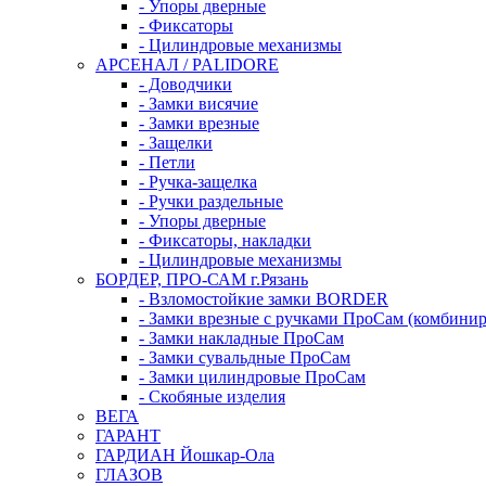
- Упоры дверные
- Фиксаторы
- Цилиндровые механизмы
АРСЕНАЛ / PALIDORE
- Доводчики
- Замки висячие
- Замки врезные
- Защелки
- Петли
- Ручка-защелка
- Ручки раздельные
- Упоры дверные
- Фиксаторы, накладки
- Цилиндровые механизмы
БОРДЕР, ПРО-САМ г.Рязань
- Взломостойкие замки BORDER
- Замки врезные с ручками ПроСам (комбини
- Замки накладные ПроСам
- Замки сувальдные ПроСам
- Замки цилиндровые ПроСам
- Скобяные изделия
ВЕГА
ГАРАНТ
ГАРДИАН Йошкар-Ола
ГЛАЗОВ