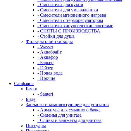
- Смесители для кухни
- Смесители для умывальника
- Смесители мгновенного нагрева
- Смесители с терморегулятором
- Смесители хирургические локтевые
- СНЯТЫ С ПРОИЗВОДСТВА
- Стойки для душа
Фильтры очистки воды
- Wasser
- Аквабрайт
- Аквафор
- Барьер
- Гейзер
- Новая вода
- Прочие
Санфаянс
Бачки
- Santeri
Биде
Запчасти и комплектующие для унитазов
- Арматура для смывного бачка
- Сиденья для унитаза
- Сливы и манжеты для унитаза
Писсуары
Пьедесталы