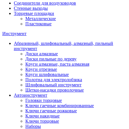
Соединители для воздуховодов
Стенные выходы
Торцевые площадки
Металлические
Пластиковые
Инструмент
Абразивный, шлифовальный, алмазный, пильный
инструмент
Диски алмазные
Диски пильные по дереву
Круги алмазные, паста алмазная
Круги отрезные
Круги шлифовальные
Полотна для электролобзика
Шлифовальный инструмент
Щетки-насадки проволочные
Автоинструмент
Головки торцовые
Ключи гаечные комбинированные
Ключи гаечные рожковые
Ключи накидные
Ключи торцовые
Наборы