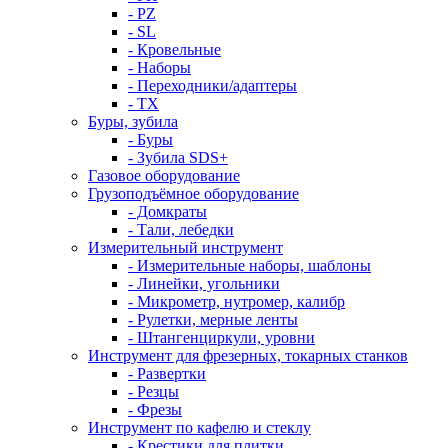
- PZ
- SL
- Кровельные
- Наборы
- Переходники/адаптеры
- ТX
Буры, зубила
- Буры
- Зубила SDS+
Газовое оборудование
Грузоподъёмное оборудование
- Домкраты
- Тали, лебедки
Измерительный инструмент
- Измерительные наборы, шаблоны
- Линейки, угольники
- Микрометр, нутромер, калибр
- Рулетки, мерные ленты
- Штангенциркули, уровни
Инструмент для фрезерных, токарных станков
- Развертки
- Резцы
- Фрезы
Инструмент по кафелю и стеклу
- Крестики для плитки