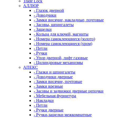
Trade Lock
АЛЛЮР
- Глазок дверной
- Доводчики
- Замки висячие, накладные, почтовые
- Засовы, шпингалеты
- Защелки
- Кольца для ключей, магниты
- Номера самоклеющиеся (золото)
- Номера самоклеющиеся (хром)
- Петли
- Ручки
- Упор дверной, лифт газовые
- Цилиндровые механизмы
АПЕКС
- Глазки и шпингалеты
- Доводчики дверные
- Замки висячие, почтовые
- Замки врезные
- Засовы и задвижки дверные цепочки
- Мебельная фурнитура
- Накладки
- Петли
- Ручки дверные
- Ручки-защелки межкомнатные