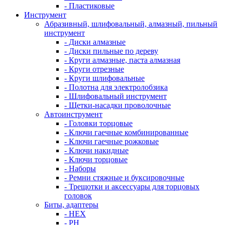
- Пластиковые
Инструмент
Абразивный, шлифовальный, алмазный, пильный
инструмент
- Диски алмазные
- Диски пильные по дереву
- Круги алмазные, паста алмазная
- Круги отрезные
- Круги шлифовальные
- Полотна для электролобзика
- Шлифовальный инструмент
- Щетки-насадки проволочные
Автоинструмент
- Головки торцовые
- Ключи гаечные комбинированные
- Ключи гаечные рожковые
- Ключи накидные
- Ключи торцовые
- Наборы
- Ремни стяжные и буксировочные
- Трещотки и аксессуары для торцовых
головок
Биты, адаптеры
- HEX
- PH