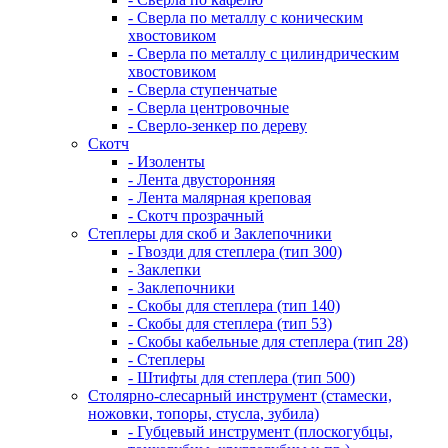
- Сверла по металлу с коническим
хвостовиком
- Сверла по металлу с цилиндрическим
хвостовиком
- Сверла ступенчатые
- Сверла центровочные
- Сверло-зенкер по дереву
Скотч
- Изоленты
- Лента двусторонняя
- Лента малярная креповая
- Скотч прозрачный
Степлеры для скоб и Заклепочники
- Гвозди для степлера (тип 300)
- Заклепки
- Заклепочники
- Скобы для степлера (тип 140)
- Скобы для степлера (тип 53)
- Скобы кабельные для степлера (тип 28)
- Степлеры
- Штифты для степлера (тип 500)
Столярно-слесарный инструмент (стамески,
ножовки, топоры, стусла, зубила)
- Губцевый инструмент (плоскогубцы,