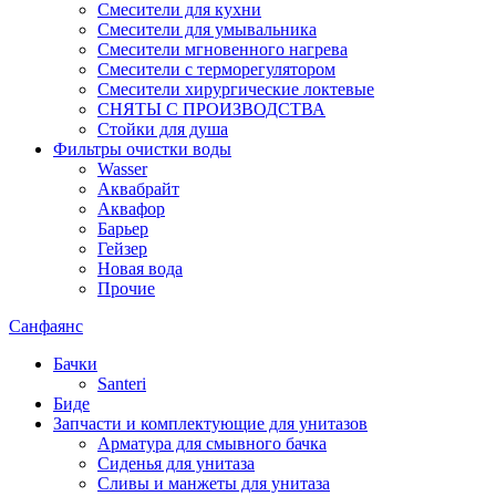
Смесители для кухни
Смесители для умывальника
Смесители мгновенного нагрева
Смесители с терморегулятором
Смесители хирургические локтевые
СНЯТЫ С ПРОИЗВОДСТВА
Стойки для душа
Фильтры очистки воды
Wasser
Аквабрайт
Аквафор
Барьер
Гейзер
Новая вода
Прочие
Санфаянс
Бачки
Santeri
Биде
Запчасти и комплектующие для унитазов
Арматура для смывного бачка
Сиденья для унитаза
Сливы и манжеты для унитаза