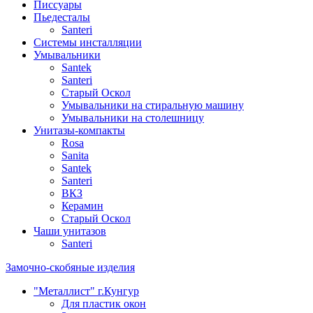
Писсуары
Пьедесталы
Santeri
Системы инсталляции
Умывальники
Santek
Santeri
Старый Оскол
Умывальники на стиральную машину
Умывальники на столешницу
Унитазы-компакты
Rosa
Sanita
Santek
Santeri
ВКЗ
Керамин
Старый Оскол
Чаши унитазов
Santeri
Замочно-скобяные изделия
"Металлист" г.Кунгур
Для пластик окон