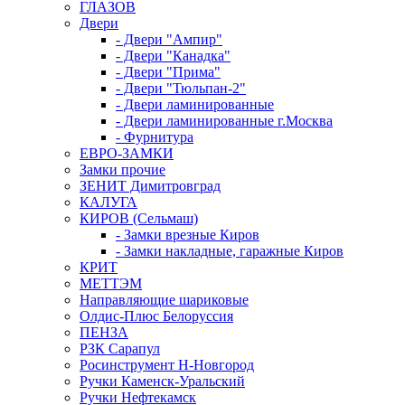
ГЛАЗОВ
Двери
- Двери "Ампир"
- Двери "Канадка"
- Двери "Прима"
- Двери "Тюльпан-2"
- Двери ламинированные
- Двери ламинированные г.Москва
- Фурнитура
ЕВРО-ЗАМКИ
Замки прочие
ЗЕНИТ Димитровград
КАЛУГА
КИРОВ (Сельмаш)
- Замки врезные Киров
- Замки накладные, гаражные Киров
КРИТ
МЕТТЭМ
Направляющие шариковые
Олдис-Плюс Белоруссия
ПЕНЗА
РЗК Сарапул
Росинструмент Н-Новгород
Ручки Каменск-Уральский
Ручки Нефтекамск