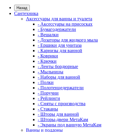
Назад
Сантехника
Аксессуары для ванны и туалета
- Аксессуары на присосках
- Бумагодержатели
- Вешалки
- Дозаторы для жидкого мыла
- Ершики для унитаза
- Карнизы для ванной
- Коврики
- Крючки
- Ленты бордюрные
- Мыльницы
- Наборы для ванной
- Полки
- Полотенцедержатели
- Поручни
- Рейлинги
- Сняты с производства
- Стаканы
- Шторы для ванной
- Шторы-двери МетаКам
- Экраны под ванную МетаКам
Ванны и поддоны