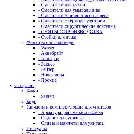
- Смесители для кухни
- Смесители для умывальника
- Смесители мгновенного нагрева
- Смесители с терморегулятором
- Смесители хирургические локтевые
- СНЯТЫ С ПРОИЗВОДСТВА
- Стойки для душа
Фильтры очистки воды
- Wasser
- Аквабрайт
- Аквафор
- Барьер
- Гейзер
- Новая вода
- Прочие
Санфаянс
Бачки
- Santeri
Биде
Запчасти и комплектующие для унитазов
- Арматура для смывного бачка
- Сиденья для унитаза
- Сливы и манжеты для унитаза
Писсуары
Пьедесталы