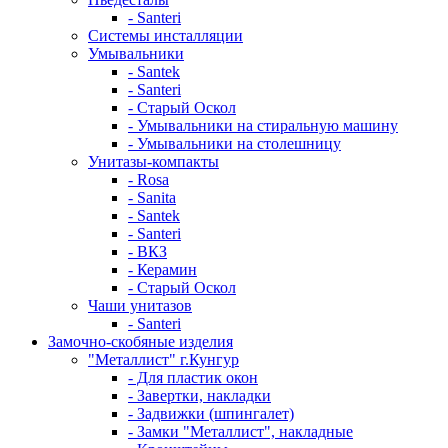
- Santeri
Системы инсталляции
Умывальники
- Santek
- Santeri
- Старый Оскол
- Умывальники на стиральную машину
- Умывальники на столешницу
Унитазы-компакты
- Rosa
- Sanita
- Santek
- Santeri
- ВКЗ
- Керамин
- Старый Оскол
Чаши унитазов
- Santeri
Замочно-скобяные изделия
"Металлист" г.Кунгур
- Для пластик окон
- Завертки, накладки
- Задвижки (шпингалет)
- Замки "Металлист", накладные