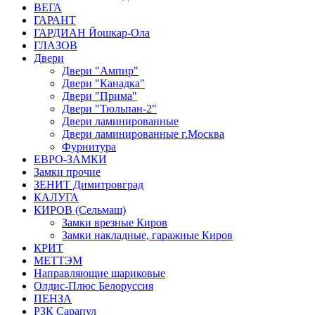
ВЕГА
ГАРАНТ
ГАРДИАН Йошкар-Ола
ГЛАЗОВ
Двери
Двери "Ампир"
Двери "Канадка"
Двери "Прима"
Двери "Тюльпан-2"
Двери ламинированные
Двери ламинированные г.Москва
Фурнитура
ЕВРО-ЗАМКИ
Замки прочие
ЗЕНИТ Димитровград
КАЛУГА
КИРОВ (Сельмаш)
Замки врезные Киров
Замки накладные, гаражные Киров
КРИТ
МЕТТЭМ
Направляющие шариковые
Олдис-Плюс Белоруссия
ПЕНЗА
РЗК Сарапул