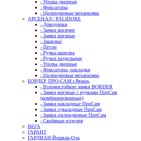
- Упоры дверные
- Фиксаторы
- Цилиндровые механизмы
АРСЕНАЛ / PALIDORE
- Доводчики
- Замки висячие
- Замки врезные
- Защелки
- Петли
- Ручка-защелка
- Ручки раздельные
- Упоры дверные
- Фиксаторы, накладки
- Цилиндровые механизмы
БОРДЕР, ПРО-САМ г.Рязань
- Взломостойкие замки BORDER
- Замки врезные с ручками ПроСам
(комбинированные)
- Замки накладные ПроСам
- Замки сувальдные ПроСам
- Замки цилиндровые ПроСам
- Скобяные изделия
ВЕГА
ГАРАНТ
ГАРДИАН Йошкар-Ола