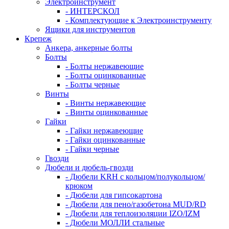
Электроинструмент
- ИНТЕРСКОЛ
- Комплектующие к Электроинструменту
Ящики для инструментов
Крепеж
Анкера, анкерные болты
Болты
- Болты нержавеющие
- Болты оцинкованные
- Болты черные
Винты
- Винты нержавеющие
- Винты оцинкованные
Гайки
- Гайки нержавеющие
- Гайки оцинкованные
- Гайки черные
Гвозди
Дюбели и дюбель-гвозди
- Дюбели KRH с кольцом/полукольцом/
крюком
- Дюбели для гипсокартона
- Дюбели для пено/газобетона MUD/RD
- Дюбели для теплоизоляции IZO/IZM
- Дюбели МОЛЛИ стальные