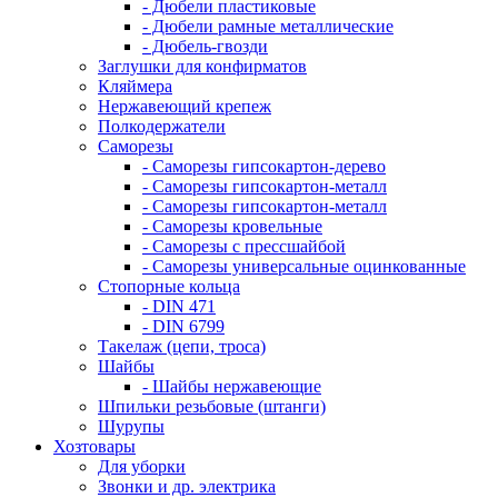
- Дюбели пластиковые
- Дюбели рамные металлические
- Дюбель-гвозди
Заглушки для конфирматов
Кляймера
Нержавеющий крепеж
Полкодержатели
Саморезы
- Саморезы гипсокартон-дерево
- Саморезы гипсокартон-металл
- Саморезы гипсокартон-металл
- Саморезы кровельные
- Саморезы с прессшайбой
- Саморезы универсальные оцинкованные
Стопорные кольца
- DIN 471
- DIN 6799
Такелаж (цепи, троса)
Шайбы
- Шайбы нержавеющие
Шпильки резьбовые (штанги)
Шурупы
Хозтовары
Для уборки
Звонки и др. электрика