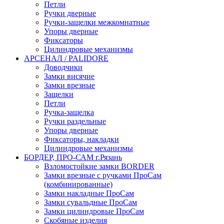
Петли
Ручки дверные
Ручки-защелки межкомнатные
Упоры дверные
Фиксаторы
Цилиндровые механизмы
АРСЕНАЛ / PALIDORE
Доводчики
Замки висячие
Замки врезные
Защелки
Петли
Ручка-защелка
Ручки раздельные
Упоры дверные
Фиксаторы, накладки
Цилиндровые механизмы
БОРДЕР, ПРО-САМ г.Рязань
Взломостойкие замки BORDER
Замки врезные с ручками ПроСам
(комбинированные)
Замки накладные ПроСам
Замки сувальдные ПроСам
Замки цилиндровые ПроСам
Скобяные изделия