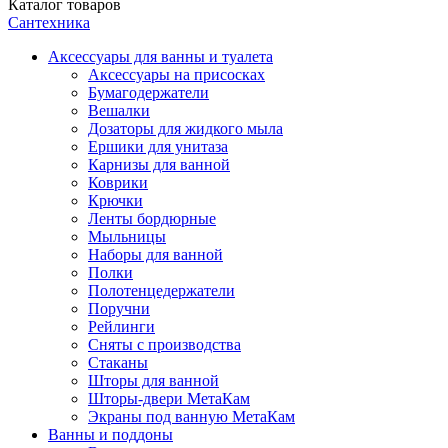
Каталог
товаров
Сантехника
Аксессуары для ванны и туалета
Аксессуары на присосках
Бумагодержатели
Вешалки
Дозаторы для жидкого мыла
Ершики для унитаза
Карнизы для ванной
Коврики
Крючки
Ленты бордюрные
Мыльницы
Наборы для ванной
Полки
Полотенцедержатели
Поручни
Рейлинги
Сняты с производства
Стаканы
Шторы для ванной
Шторы-двери МетаКам
Экраны под ванную МетаКам
Ванны и поддоны