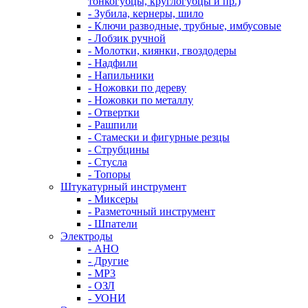
тонкогубцы, круглогубцы и пр.)
- Зубила, кернеры, шило
- Ключи разводные, трубные, имбусовые
- Лобзик ручной
- Молотки, киянки, гвоздодеры
- Надфили
- Напильники
- Ножовки по дереву
- Ножовки по металлу
- Отвертки
- Рашпили
- Стамески и фигурные резцы
- Струбцины
- Стусла
- Топоры
Штукатурный инструмент
- Миксеры
- Разметочный инструмент
- Шпатели
Электроды
- АНО
- Другие
- МР3
- ОЗЛ
- УОНИ