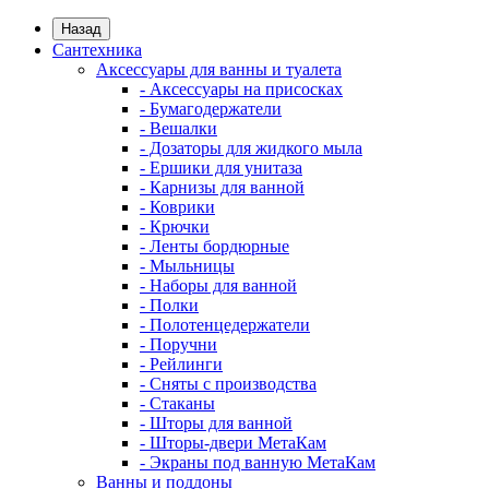
Назад
Сантехника
Аксессуары для ванны и туалета
- Аксессуары на присосках
- Бумагодержатели
- Вешалки
- Дозаторы для жидкого мыла
- Ершики для унитаза
- Карнизы для ванной
- Коврики
- Крючки
- Ленты бордюрные
- Мыльницы
- Наборы для ванной
- Полки
- Полотенцедержатели
- Поручни
- Рейлинги
- Сняты с производства
- Стаканы
- Шторы для ванной
- Шторы-двери МетаКам
- Экраны под ванную МетаКам
Ванны и поддоны