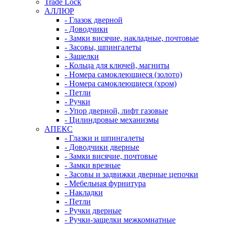
Trade Lock
АЛЛЮР
- Глазок дверной
- Доводчики
- Замки висячие, накладные, почтовые
- Засовы, шпингалеты
- Защелки
- Кольца для ключей, магниты
- Номера самоклеющиеся (золото)
- Номера самоклеющиеся (хром)
- Петли
- Ручки
- Упор дверной, лифт газовые
- Цилиндровые механизмы
АПЕКС
- Глазки и шпингалеты
- Доводчики дверные
- Замки висячие, почтовые
- Замки врезные
- Засовы и задвижки дверные цепочки
- Мебельная фурнитура
- Накладки
- Петли
- Ручки дверные
- Ручки-защелки межкомнатные