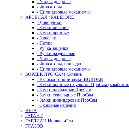
- Упоры дверные
- Фиксаторы
- Цилиндровые механизмы
АРСЕНАЛ / PALIDORE
- Доводчики
- Замки висячие
- Замки врезные
- Защелки
- Петли
- Ручка-защелка
- Ручки раздельные
- Упоры дверные
- Фиксаторы, накладки
- Цилиндровые механизмы
БОРДЕР, ПРО-САМ г.Рязань
- Взломостойкие замки BORDER
- Замки врезные с ручками ПроСам (комбини
- Замки накладные ПроСам
- Замки сувальдные ПроСам
- Замки цилиндровые ПроСам
- Скобяные изделия
ВЕГА
ГАРАНТ
ГАРДИАН Йошкар-Ола
ГЛАЗОВ