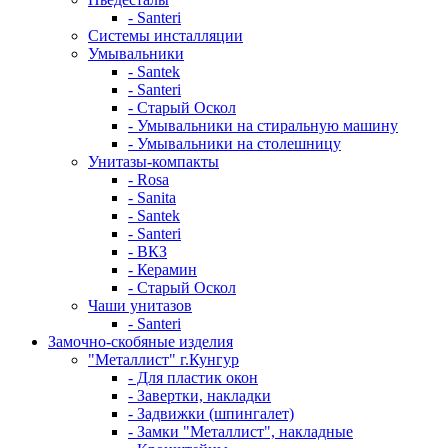
- Santeri
Системы инсталляции
Умывальники
- Santek
- Santeri
- Старый Оскол
- Умывальники на стиральную машину
- Умывальники на столешницу
Унитазы-компакты
- Rosa
- Sanita
- Santek
- Santeri
- ВКЗ
- Керамин
- Старый Оскол
Чаши унитазов
- Santeri
Замочно-скобяные изделия
"Металлист" г.Кунгур
- Для пластик окон
- Завертки, накладки
- Задвижки (шпингалет)
- Замки "Металлист", накладные