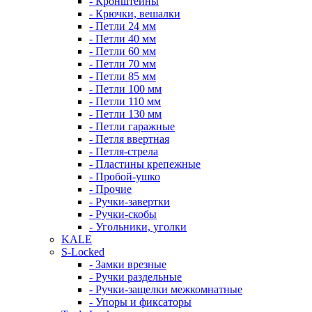
- Кронштейны
- Крючки, вешалки
- Петли 24 мм
- Петли 40 мм
- Петли 60 мм
- Петли 70 мм
- Петли 85 мм
- Петли 100 мм
- Петли 110 мм
- Петли 130 мм
- Петли гаражные
- Петля ввертная
- Петля-стрела
- Пластины крепежные
- Пробой-ушко
- Прочие
- Ручки-завертки
- Ручки-скобы
- Угольники, уголки
KALE
S-Locked
- Замки врезные
- Ручки раздельные
- Ручки-защелки межкомнатные
- Упоры и фиксаторы