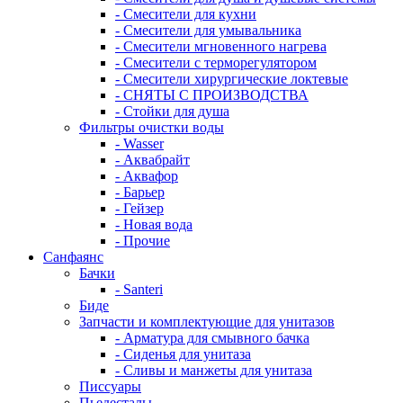
- Смесители для кухни
- Смесители для умывальника
- Смесители мгновенного нагрева
- Смесители с терморегулятором
- Смесители хирургические локтевые
- СНЯТЫ С ПРОИЗВОДСТВА
- Стойки для душа
Фильтры очистки воды
- Wasser
- Аквабрайт
- Аквафор
- Барьер
- Гейзер
- Новая вода
- Прочие
Санфаянс
Бачки
- Santeri
Биде
Запчасти и комплектующие для унитазов
- Арматура для смывного бачка
- Сиденья для унитаза
- Сливы и манжеты для унитаза
Писсуары
Пьедесталы