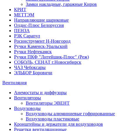
Замки накладные, гаражные Киров
КРИТ
МЕТТЭМ
Направляющие шариковые
Олдис-Плюс Белоруссия
ПЕНЗА
РЗК Сарапул
Росинструмент Н-Новгород
Ручки Каменск-Уральский
Ручки Нефтекамск
Ручки ПКФ "Литейщик-Плюс" (Реж)
СОБОЛЬ, СЕНАТ г.Новосибирск
ЧАЗ Чебоксары
ЭЛЬБОР Боровичи
Вентиляция
Анемостаты и диффузоры
Вентиляторы
Вентиляторы ЭВЕНТ
Воздуховоды
Воздуховоды алюминиевые гофрированные
Воздуховоды пластиковые
Кронштейны и держатели для воздуховодов
Решетки вентиляционные