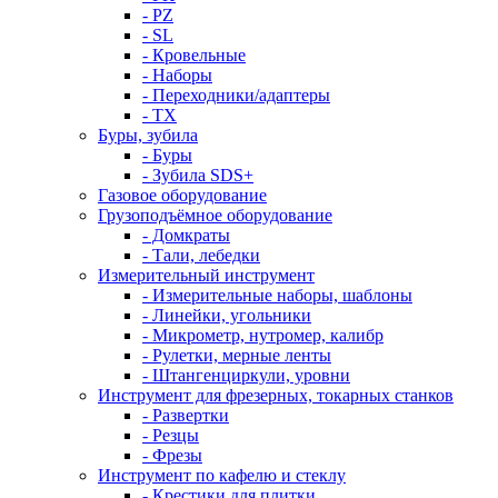
- PZ
- SL
- Кровельные
- Наборы
- Переходники/адаптеры
- ТX
Буры, зубила
- Буры
- Зубила SDS+
Газовое оборудование
Грузоподъёмное оборудование
- Домкраты
- Тали, лебедки
Измерительный инструмент
- Измерительные наборы, шаблоны
- Линейки, угольники
- Микрометр, нутромер, калибр
- Рулетки, мерные ленты
- Штангенциркули, уровни
Инструмент для фрезерных, токарных станков
- Развертки
- Резцы
- Фрезы
Инструмент по кафелю и стеклу
- Крестики для плитки