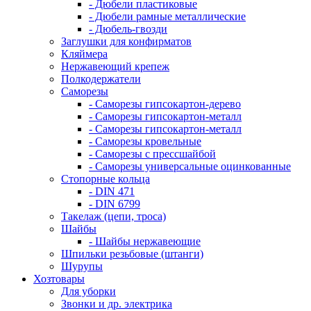
- Дюбели пластиковые
- Дюбели рамные металлические
- Дюбель-гвозди
Заглушки для конфирматов
Кляймера
Нержавеющий крепеж
Полкодержатели
Саморезы
- Саморезы гипсокартон-дерево
- Саморезы гипсокартон-металл
- Саморезы гипсокартон-металл
- Саморезы кровельные
- Саморезы с прессшайбой
- Саморезы универсальные оцинкованные
Стопорные кольца
- DIN 471
- DIN 6799
Такелаж (цепи, троса)
Шайбы
- Шайбы нержавеющие
Шпильки резьбовые (штанги)
Шурупы
Хозтовары
Для уборки
Звонки и др. электрика