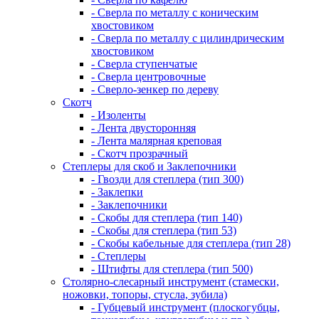
- Сверла по металлу с коническим
хвостовиком
- Сверла по металлу с цилиндрическим
хвостовиком
- Сверла ступенчатые
- Сверла центровочные
- Сверло-зенкер по дереву
Скотч
- Изоленты
- Лента двусторонняя
- Лента малярная креповая
- Скотч прозрачный
Степлеры для скоб и Заклепочники
- Гвозди для степлера (тип 300)
- Заклепки
- Заклепочники
- Скобы для степлера (тип 140)
- Скобы для степлера (тип 53)
- Скобы кабельные для степлера (тип 28)
- Степлеры
- Штифты для степлера (тип 500)
Столярно-слесарный инструмент (стамески,
ножовки, топоры, стусла, зубила)
- Губцевый инструмент (плоскогубцы,