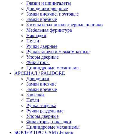
Глазки и шпингалеты
Доводчики дверные
Замки висячие, почтовые
Замки врезные
Засовы и задвижки дверные цепочки
Мебельная фурнитура
Накладки
Петли
Ручки дверные
Ручки-защелки межкомнатные
Упоры дверные
Фиксаторы
Цилиндровые механизмы
АРСЕНАЛ / PALIDORE
Доводчики
Замки висячие
Замки врезные
Защелки
Петли
Ручка-защелка
Ручки раздельные
Упоры дверные
Фиксаторы, накладки
Цилиндровые механизмы
БОРДЕР, ПРО-САМ г.Рязань