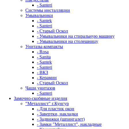
- Santeri
Системы инсталляции
Умывальники
- Santek
- Santeri
- Старый Оскол
- Умывальники на стиральную машину
- Умывальники на столешницу
Унитазы-компакты
- Rosa
- Sanita
- Santek
- Santeri
- ВКЗ
- Керамин
- Старый Оскол
Чаши унитазов
- Santeri
Замочно-скобяные изделия
"Металлист" г.Кунгур
- Для пластик окон
- Завертки, накладки
- Задвижки (шпингалет)
- Замки "Металлист", накладные