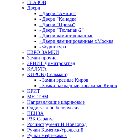
ГЛАЗОВ
Двери
- Двери "Ампир"
- Двери "Канадка"
- Двери "Прима"
- Двери "Тюльпан-2"
- Двери ламинированные
- Двери ламинированные г.Москва
- Фурнитура
ЕВРО-ЗАМКИ
Замки прочие
ЗЕНИТ Димитровград
КАЛУГА
КИРОВ (Сельмаш)
- Замки врезные Киров
- Замки накладные, гаражные Киров
КРИТ
МЕТТЭМ
Направляющие шариковые
Олдис-Плюс Белоруссия
ПЕНЗА
РЗК Сарапул
Росинструмент Н-Новгород
Ручки Каменск-Уральский
Ручки Нефтекамск