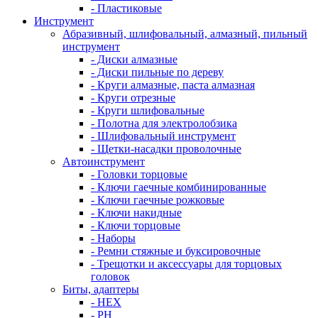
- Пластиковые
Инструмент
Абразивный, шлифовальный, алмазный, пильный
инструмент
- Диски алмазные
- Диски пильные по дереву
- Круги алмазные, паста алмазная
- Круги отрезные
- Круги шлифовальные
- Полотна для электролобзика
- Шлифовальный инструмент
- Щетки-насадки проволочные
Автоинструмент
- Головки торцовые
- Ключи гаечные комбинированные
- Ключи гаечные рожковые
- Ключи накидные
- Ключи торцовые
- Наборы
- Ремни стяжные и буксировочные
- Трещотки и аксессуары для торцовых
головок
Биты, адаптеры
- HEX
- PH