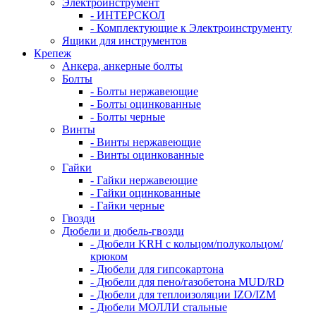
Электроинструмент
- ИНТЕРСКОЛ
- Комплектующие к Электроинструменту
Ящики для инструментов
Крепеж
Анкера, анкерные болты
Болты
- Болты нержавеющие
- Болты оцинкованные
- Болты черные
Винты
- Винты нержавеющие
- Винты оцинкованные
Гайки
- Гайки нержавеющие
- Гайки оцинкованные
- Гайки черные
Гвозди
Дюбели и дюбель-гвозди
- Дюбели KRH с кольцом/полукольцом/
крюком
- Дюбели для гипсокартона
- Дюбели для пено/газобетона MUD/RD
- Дюбели для теплоизоляции IZO/IZM
- Дюбели МОЛЛИ стальные