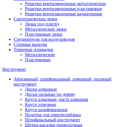
Решетки вентиляционные металлические
Решетки вентиляционные пластиковые
Решетки вентиляционные радиаторные
Сантехнические люки
Люки под плитку
Металлические люки
Пластиковые люки
Соединители для воздуховодов
Стенные выходы
Торцевые площадки
Металлические
Пластиковые
Инструмент
Абразивный, шлифовальный, алмазный, пильный
инструмент
Диски алмазные
Диски пильные по дереву
Круги алмазные, паста алмазная
Круги отрезные
Круги шлифовальные
Полотна для электролобзика
Шлифовальный инструмент
Щетки-насадки проволочные