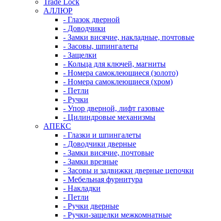
Trade Lock
АЛЛЮР
- Глазок дверной
- Доводчики
- Замки висячие, накладные, почтовые
- Засовы, шпингалеты
- Защелки
- Кольца для ключей, магниты
- Номера самоклеющиеся (золото)
- Номера самоклеющиеся (хром)
- Петли
- Ручки
- Упор дверной, лифт газовые
- Цилиндровые механизмы
АПЕКС
- Глазки и шпингалеты
- Доводчики дверные
- Замки висячие, почтовые
- Замки врезные
- Засовы и задвижки дверные цепочки
- Мебельная фурнитура
- Накладки
- Петли
- Ручки дверные
- Ручки-защелки межкомнатные