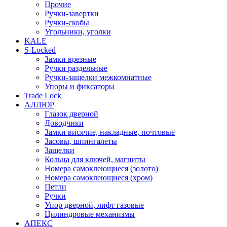
Прочие
Ручки-завертки
Ручки-скобы
Угольники, уголки
KALE
S-Locked
Замки врезные
Ручки раздельные
Ручки-защелки межкомнатные
Упоры и фиксаторы
Trade Lock
АЛЛЮР
Глазок дверной
Доводчики
Замки висячие, накладные, почтовые
Засовы, шпингалеты
Защелки
Кольца для ключей, магниты
Номера самоклеющиеся (золото)
Номера самоклеющиеся (хром)
Петли
Ручки
Упор дверной, лифт газовые
Цилиндровые механизмы
АПЕКС