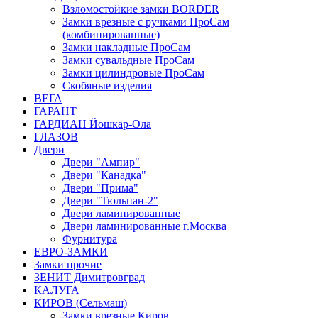
Взломостойкие замки BORDER
Замки врезные с ручками ПроСам
(комбинированные)
Замки накладные ПроСам
Замки сувальдные ПроСам
Замки цилиндровые ПроСам
Скобяные изделия
ВЕГА
ГАРАНТ
ГАРДИАН Йошкар-Ола
ГЛАЗОВ
Двери
Двери "Ампир"
Двери "Канадка"
Двери "Прима"
Двери "Тюльпан-2"
Двери ламинированные
Двери ламинированные г.Москва
Фурнитура
ЕВРО-ЗАМКИ
Замки прочие
ЗЕНИТ Димитровград
КАЛУГА
КИРОВ (Сельмаш)
Замки врезные Киров