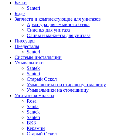
Бачки
Santeri
Биде
Запчасти и комплектующие для унитазов
Арматура для смывного бачка
Сиденья для унитаза
Сливы и манжеты для унитаза
Писсуары
Пьедесталы
Santeri
Системы инсталляции
Умывальники
Santek
Santeri
Старый Оскол
Умывальники на стиральную машину
Умывальники на столешницу
Унитазы-компакты
Rosa
Sanita
Santek
Santeri
ВКЗ
Керамин
Старый Оскол