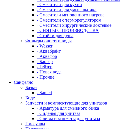
- Смесители для кухни
- Смесители для умывальника
- Смесители мгновенного нагрева
- Смесители с терморегулятором
- Смесители хирургические локтевые
- СНЯТЫ С ПРОИЗВОДСТВА
- Стойки для душа
Фильтры очистки воды
- Wasser
- Аквабрайт
- Аквафор
- Барьер
- Гейзер
- Новая вода
- Прочие
Санфаянс
Бачки
- Santeri
Биде
Запчасти и комплектующие для унитазов
- Арматура для смывного бачка
- Сиденья для унитаза
- Сливы и манжеты для унитаза
Писсуары
Пьедесталы