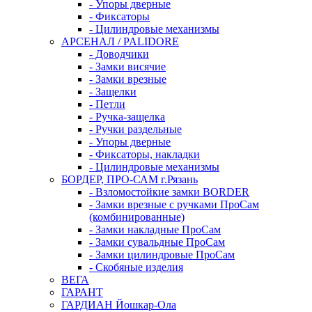
- Упоры дверные
- Фиксаторы
- Цилиндровые механизмы
АРСЕНАЛ / PALIDORE
- Доводчики
- Замки висячие
- Замки врезные
- Защелки
- Петли
- Ручка-защелка
- Ручки раздельные
- Упоры дверные
- Фиксаторы, накладки
- Цилиндровые механизмы
БОРДЕР, ПРО-САМ г.Рязань
- Взломостойкие замки BORDER
- Замки врезные с ручками ПроСам
(комбинированные)
- Замки накладные ПроСам
- Замки сувальдные ПроСам
- Замки цилиндровые ПроСам
- Скобяные изделия
ВЕГА
ГАРАНТ
ГАРДИАН Йошкар-Ола