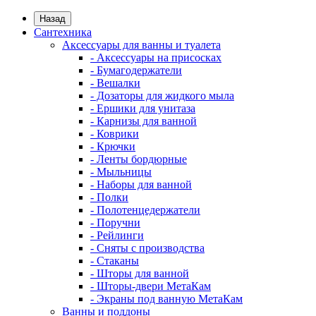
Назад
Сантехника
Аксессуары для ванны и туалета
- Аксессуары на присосках
- Бумагодержатели
- Вешалки
- Дозаторы для жидкого мыла
- Ершики для унитаза
- Карнизы для ванной
- Коврики
- Крючки
- Ленты бордюрные
- Мыльницы
- Наборы для ванной
- Полки
- Полотенцедержатели
- Поручни
- Рейлинги
- Сняты с производства
- Стаканы
- Шторы для ванной
- Шторы-двери МетаКам
- Экраны под ванную МетаКам
Ванны и поддоны