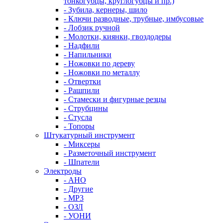
тонкогубцы, круглогубцы и пр.)
- Зубила, кернеры, шило
- Ключи разводные, трубные, имбусовые
- Лобзик ручной
- Молотки, киянки, гвоздодеры
- Надфили
- Напильники
- Ножовки по дереву
- Ножовки по металлу
- Отвертки
- Рашпили
- Стамески и фигурные резцы
- Струбцины
- Стусла
- Топоры
Штукатурный инструмент
- Миксеры
- Разметочный инструмент
- Шпатели
Электроды
- АНО
- Другие
- МР3
- ОЗЛ
- УОНИ