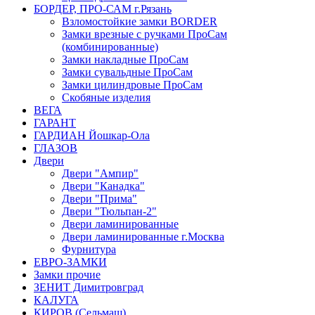
БОРДЕР, ПРО-САМ г.Рязань
Взломостойкие замки BORDER
Замки врезные с ручками ПроСам
(комбинированные)
Замки накладные ПроСам
Замки сувальдные ПроСам
Замки цилиндровые ПроСам
Скобяные изделия
ВЕГА
ГАРАНТ
ГАРДИАН Йошкар-Ола
ГЛАЗОВ
Двери
Двери "Ампир"
Двери "Канадка"
Двери "Прима"
Двери "Тюльпан-2"
Двери ламинированные
Двери ламинированные г.Москва
Фурнитура
ЕВРО-ЗАМКИ
Замки прочие
ЗЕНИТ Димитровград
КАЛУГА
КИРОВ (Сельмаш)