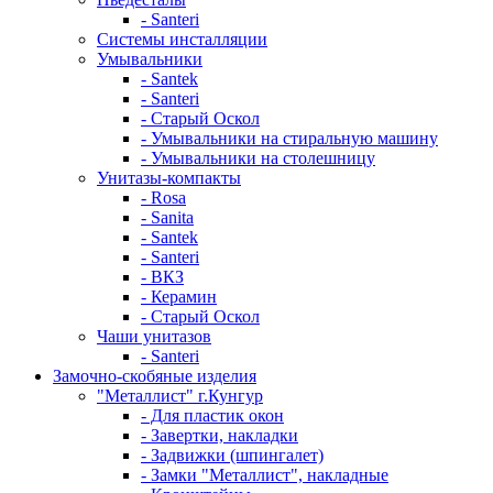
- Santeri
Системы инсталляции
Умывальники
- Santek
- Santeri
- Старый Оскол
- Умывальники на стиральную машину
- Умывальники на столешницу
Унитазы-компакты
- Rosa
- Sanita
- Santek
- Santeri
- ВКЗ
- Керамин
- Старый Оскол
Чаши унитазов
- Santeri
Замочно-скобяные изделия
"Металлист" г.Кунгур
- Для пластик окон
- Завертки, накладки
- Задвижки (шпингалет)
- Замки "Металлист", накладные