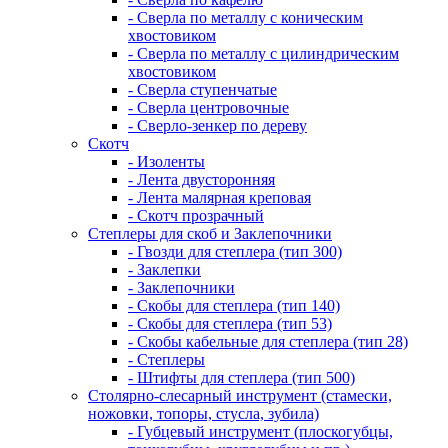
- Сверла по металлу с коническим
хвостовиком
- Сверла по металлу с цилиндрическим
хвостовиком
- Сверла ступенчатые
- Сверла центровочные
- Сверло-зенкер по дереву
Скотч
- Изоленты
- Лента двусторонняя
- Лента малярная креповая
- Скотч прозрачный
Степлеры для скоб и Заклепочники
- Гвозди для степлера (тип 300)
- Заклепки
- Заклепочники
- Скобы для степлера (тип 140)
- Скобы для степлера (тип 53)
- Скобы кабельные для степлера (тип 28)
- Степлеры
- Штифты для степлера (тип 500)
Столярно-слесарный инструмент (стамески,
ножовки, топоры, стусла, зубила)
- Губцевый инструмент (плоскогубцы,