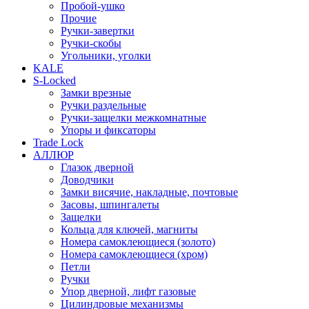
Пробой-ушко
Прочие
Ручки-завертки
Ручки-скобы
Угольники, уголки
KALE
S-Locked
Замки врезные
Ручки раздельные
Ручки-защелки межкомнатные
Упоры и фиксаторы
Trade Lock
АЛЛЮР
Глазок дверной
Доводчики
Замки висячие, накладные, почтовые
Засовы, шпингалеты
Защелки
Кольца для ключей, магниты
Номера самоклеющиеся (золото)
Номера самоклеющиеся (хром)
Петли
Ручки
Упор дверной, лифт газовые
Цилиндровые механизмы