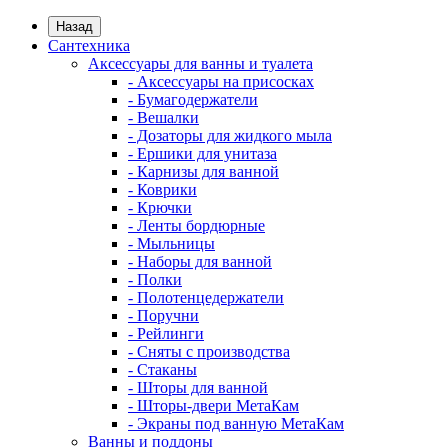
Назад
Сантехника
Аксессуары для ванны и туалета
- Аксессуары на присосках
- Бумагодержатели
- Вешалки
- Дозаторы для жидкого мыла
- Ершики для унитаза
- Карнизы для ванной
- Коврики
- Крючки
- Ленты бордюрные
- Мыльницы
- Наборы для ванной
- Полки
- Полотенцедержатели
- Поручни
- Рейлинги
- Сняты с производства
- Стаканы
- Шторы для ванной
- Шторы-двери МетаКам
- Экраны под ванную МетаКам
Ванны и поддоны