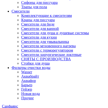
Сифоны для писсуара
Трапы для пола
Смесители
Комплектующие к смесителям
Краны для писсуара
Смесители для биде
Смесители для ванной
Смесители для душа и душевые системы
Смесители для кухни
Смесители для умывальника
Смесители мгновенного нагрева
Смесители с терморегулятором
Смесители хирургические локтевые
СНЯТЫ С ПРОИЗВОДСТВА
Стойки для душа
Фильтры очистки воды
Wasser
Аквабрайт
Аквафор
Барьер
Гейзер
Новая вода
Прочие
Санфаянс