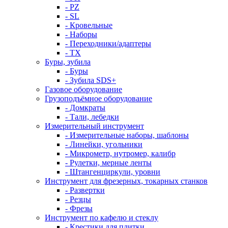
- PZ
- SL
- Кровельные
- Наборы
- Переходники/адаптеры
- ТX
Буры, зубила
- Буры
- Зубила SDS+
Газовое оборудование
Грузоподъёмное оборудование
- Домкраты
- Тали, лебедки
Измерительный инструмент
- Измерительные наборы, шаблоны
- Линейки, угольники
- Микрометр, нутромер, калибр
- Рулетки, мерные ленты
- Штангенциркули, уровни
Инструмент для фрезерных, токарных станков
- Развертки
- Резцы
- Фрезы
Инструмент по кафелю и стеклу
- Крестики для плитки