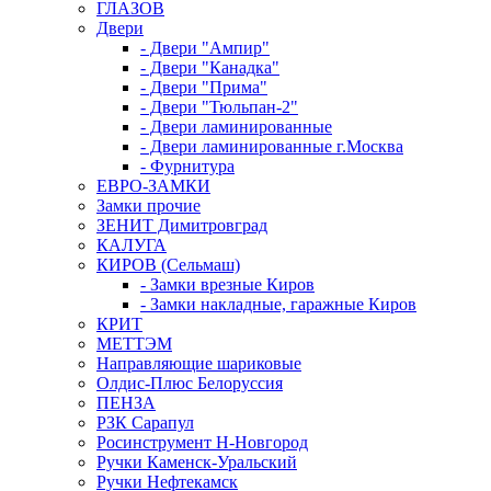
ГЛАЗОВ
Двери
- Двери "Ампир"
- Двери "Канадка"
- Двери "Прима"
- Двери "Тюльпан-2"
- Двери ламинированные
- Двери ламинированные г.Москва
- Фурнитура
ЕВРО-ЗАМКИ
Замки прочие
ЗЕНИТ Димитровград
КАЛУГА
КИРОВ (Сельмаш)
- Замки врезные Киров
- Замки накладные, гаражные Киров
КРИТ
МЕТТЭМ
Направляющие шариковые
Олдис-Плюс Белоруссия
ПЕНЗА
РЗК Сарапул
Росинструмент Н-Новгород
Ручки Каменск-Уральский
Ручки Нефтекамск