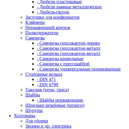
- Дюбели пластиковые
- Дюбели рамные металлические
- Дюбель-гвозди
Заглушки для конфирматов
Кляймера
Нержавеющий крепеж
Полкодержатели
Саморезы
- Саморезы гипсокартон-дерево
- Саморезы гипсокартон-металл
- Саморезы гипсокартон-металл
- Саморезы кровельные
- Саморезы с прессшайбой
- Саморезы универсальные оцинкованные
Стопорные кольца
- DIN 471
- DIN 6799
Такелаж (цепи, троса)
Шайбы
- Шайбы нержавеющие
Шпильки резьбовые (штанги)
Шурупы
Хозтовары
Для уборки
Звонки и др. электрика