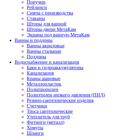
Поручни
Рейлинги
Сняты с производства
Стаканы
Шторы для ванной
Шторы-двери МетаКам
Экраны под ванную МетаКам
Ванны и поддоны
Ванны акриловые
Ванны стальные
Поддоны
Водоснабжение и канализация
Баки и гидроаккумуляторы
Канализация
Краны шаровые
Металлопластик
Полипропилен
Полиэтилен низкого давления (ПНД)
Резино-сантехнические изделия
Счетчики
Троса сантехнические
Утеплитель для труб
Фитинги (металл)
Хомуты
Шланги