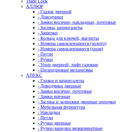
Trade Lock
АЛЛЮР
- Глазок дверной
- Доводчики
- Замки висячие, накладные, почтовые
- Засовы, шпингалеты
- Защелки
- Кольца для ключей, магниты
- Номера самоклеющиеся (золото)
- Номера самоклеющиеся (хром)
- Петли
- Ручки
- Упор дверной, лифт газовые
- Цилиндровые механизмы
АПЕКС
- Глазки и шпингалеты
- Доводчики дверные
- Замки висячие, почтовые
- Замки врезные
- Засовы и задвижки дверные цепочки
- Мебельная фурнитура
- Накладки
- Петли
- Ручки дверные
- Ручки-защелки межкомнатные