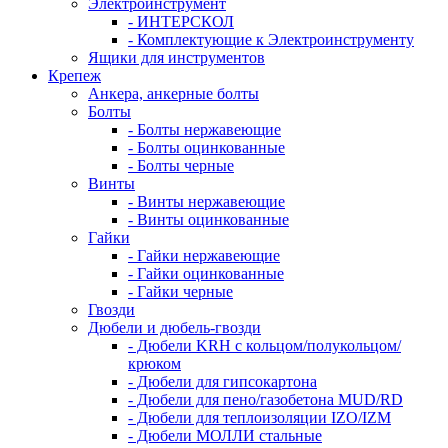
Электроинструмент
- ИНТЕРСКОЛ
- Комплектующие к Электроинструменту
Ящики для инструментов
Крепеж
Анкера, анкерные болты
Болты
- Болты нержавеющие
- Болты оцинкованные
- Болты черные
Винты
- Винты нержавеющие
- Винты оцинкованные
Гайки
- Гайки нержавеющие
- Гайки оцинкованные
- Гайки черные
Гвозди
Дюбели и дюбель-гвозди
- Дюбели KRH с кольцом/полукольцом/
крюком
- Дюбели для гипсокартона
- Дюбели для пено/газобетона MUD/RD
- Дюбели для теплоизоляции IZO/IZM
- Дюбели МОЛЛИ стальные