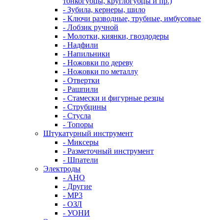
тонкогубцы, круглогубцы и пр.)
- Зубила, кернеры, шило
- Ключи разводные, трубные, имбусовые
- Лобзик ручной
- Молотки, киянки, гвоздодеры
- Надфили
- Напильники
- Ножовки по дереву
- Ножовки по металлу
- Отвертки
- Рашпили
- Стамески и фигурные резцы
- Струбцины
- Стусла
- Топоры
Штукатурный инструмент
- Миксеры
- Разметочный инструмент
- Шпатели
Электроды
- АНО
- Другие
- МР3
- ОЗЛ
- УОНИ