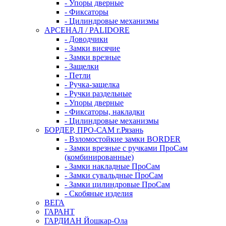
- Упоры дверные
- Фиксаторы
- Цилиндровые механизмы
АРСЕНАЛ / PALIDORE
- Доводчики
- Замки висячие
- Замки врезные
- Защелки
- Петли
- Ручка-защелка
- Ручки раздельные
- Упоры дверные
- Фиксаторы, накладки
- Цилиндровые механизмы
БОРДЕР, ПРО-САМ г.Рязань
- Взломостойкие замки BORDER
- Замки врезные с ручками ПроСам
(комбинированные)
- Замки накладные ПроСам
- Замки сувальдные ПроСам
- Замки цилиндровые ПроСам
- Скобяные изделия
ВЕГА
ГАРАНТ
ГАРДИАН Йошкар-Ола