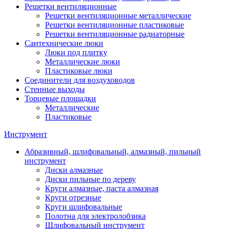
Решетки вентиляционные
Решетки вентиляционные металлические
Решетки вентиляционные пластиковые
Решетки вентиляционные радиаторные
Сантехнические люки
Люки под плитку
Металлические люки
Пластиковые люки
Соединители для воздуховодов
Стенные выходы
Торцевые площадки
Металлические
Пластиковые
Инструмент
Абразивный, шлифовальный, алмазный, пильный
инструмент
Диски алмазные
Диски пильные по дереву
Круги алмазные, паста алмазная
Круги отрезные
Круги шлифовальные
Полотна для электролобзика
Шлифовальный инструмент