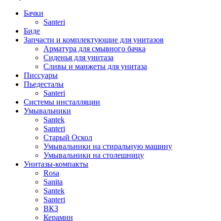
Бачки
Santeri
Биде
Запчасти и комплектующие для унитазов
Арматура для смывного бачка
Сиденья для унитаза
Сливы и манжеты для унитаза
Писсуары
Пьедесталы
Santeri
Системы инсталляции
Умывальники
Santek
Santeri
Старый Оскол
Умывальники на стиральную машину
Умывальники на столешницу
Унитазы-компакты
Rosa
Sanita
Santek
Santeri
ВКЗ
Керамин