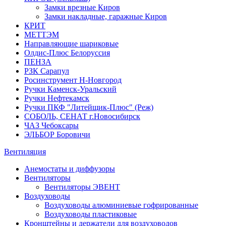
Замки врезные Киров
Замки накладные, гаражные Киров
КРИТ
МЕТТЭМ
Направляющие шариковые
Олдис-Плюс Белоруссия
ПЕНЗА
РЗК Сарапул
Росинструмент Н-Новгород
Ручки Каменск-Уральский
Ручки Нефтекамск
Ручки ПКФ "Литейщик-Плюс" (Реж)
СОБОЛЬ, СЕНАТ г.Новосибирск
ЧАЗ Чебоксары
ЭЛЬБОР Боровичи
Вентиляция
Анемостаты и диффузоры
Вентиляторы
Вентиляторы ЭВЕНТ
Воздуховоды
Воздуховоды алюминиевые гофрированные
Воздуховоды пластиковые
Кронштейны и держатели для воздуховодов