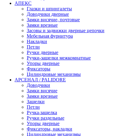
АПЕКС
Глазки и шпингалеты
Доводчики дверные
Замки висячие, почтовые
Замки врезные
Засовы и задвижки дверные цепочки
Мебельная фурнитура
Накладки
Петли
Ручки дверные
Ручки-защелки межкомнатные
Упоры дверные
Фиксаторы
Цилиндровые механизмы
АРСЕНАЛ / PALIDORE
Доводчики
Замки висячие
Замки врезные
Защелки
Петли
Ручка-защелка
Ручки раздельные
Упоры дверные
Фиксаторы, накладки
Цилиндровые механизмы