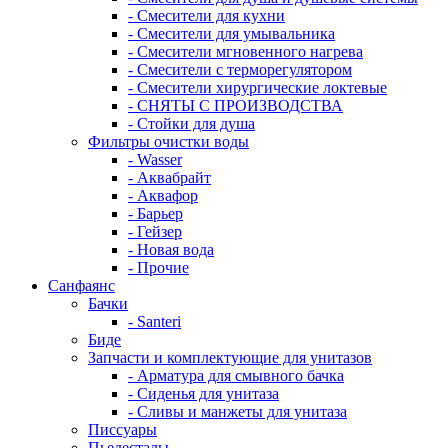
- Смесители для кухни
- Смесители для умывальника
- Смесители мгновенного нагрева
- Смесители с терморегулятором
- Смесители хирургические локтевые
- СНЯТЫ С ПРОИЗВОДСТВА
- Стойки для душа
Фильтры очистки воды
- Wasser
- Аквабрайт
- Аквафор
- Барьер
- Гейзер
- Новая вода
- Прочие
Санфаянс
Бачки
- Santeri
Биде
Запчасти и комплектующие для унитазов
- Арматура для смывного бачка
- Сиденья для унитаза
- Сливы и манжеты для унитаза
Писсуары
Пьедесталы