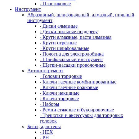
- Пластиковые
Инструмент
Абразивный, шлифовальный, алмазный, пильный
инструмент
- Диски алмазные
- Диски пильные по дереву
- Круги алмазные, паста алмазная
- Круги отрезные
- Круги шлифовальные
- Полотна для электролобзика
- Шлифовальный инструмент
- Щетки-насадки проволочные
Автоинструмент
- Головки торцовые
- Ключи гаечные комбинированные
- Ключи гаечные рожковые
- Ключи накидные
- Ключи торцовые
- Наборы
- Ремни стяжные и буксировочные
- Трещотки и аксессуары для торцовых
головок
Биты, адаптеры
- HEX
- PH