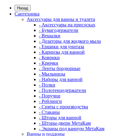
Назад
Сантехника
Аксессуары для ванны и туалета
- Аксессуары на присосках
- Бумагодержатели
- Вешалки
- Дозаторы для жидкого мыла
- Ершики для унитаза
- Карнизы для ванной
- Коврики
- Крючки
- Ленты бордюрные
- Мыльницы
- Наборы для ванной
- Полки
- Полотенцедержатели
- Поручни
- Рейлинги
- Сняты с производства
- Стаканы
- Шторы для ванной
- Шторы-двери МетаКам
- Экраны под ванную МетаКам
Ванны и поддоны