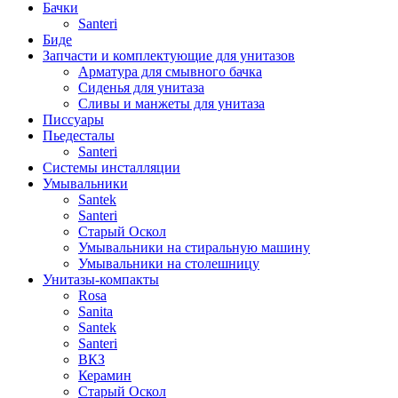
Бачки
Santeri
Биде
Запчасти и комплектующие для унитазов
Арматура для смывного бачка
Сиденья для унитаза
Сливы и манжеты для унитаза
Писсуары
Пьедесталы
Santeri
Системы инсталляции
Умывальники
Santek
Santeri
Старый Оскол
Умывальники на стиральную машину
Умывальники на столешницу
Унитазы-компакты
Rosa
Sanita
Santek
Santeri
ВКЗ
Керамин
Старый Оскол