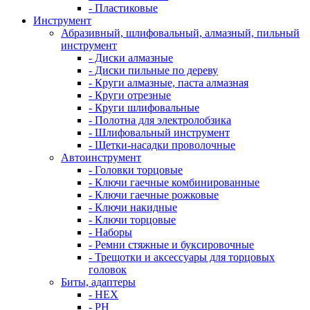
- Пластиковые
Инструмент
Абразивный, шлифовальный, алмазный, пильный
инструмент
- Диски алмазные
- Диски пильные по дереву
- Круги алмазные, паста алмазная
- Круги отрезные
- Круги шлифовальные
- Полотна для электролобзика
- Шлифовальный инструмент
- Щетки-насадки проволочные
Автоинструмент
- Головки торцовые
- Ключи гаечные комбинированные
- Ключи гаечные рожковые
- Ключи накидные
- Ключи торцовые
- Наборы
- Ремни стяжные и буксировочные
- Трещотки и аксессуары для торцовых
головок
Биты, адаптеры
- HEX
- PH