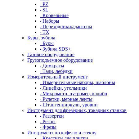
- PZ
- SL
- Кровельные
- Наборы
- Переходники/адаптеры
- ТX
Буры, зубила
- Буры
- Зубила SDS+
Газовое оборудование
Грузоподъёмное оборудование
- Домкраты
- Тали, лебедки
Измерительный инструмент
- Измерительные наборы, шаблоны
- Линейки, угольники
- Микрометр, нутромер, калибр
- Рулетки, мерные ленты
- Штангенциркули, уровни
Инструмент для фрезерных, токарных станков
- Развертки
- Резцы
- Фрезы
Инструмент по кафелю и стеклу
- Крестики для плитки