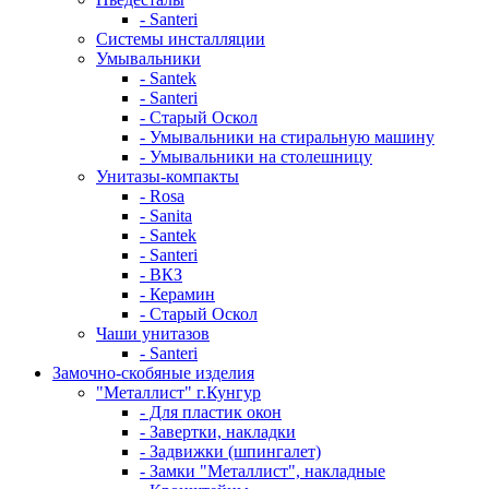
- Santeri
Системы инсталляции
Умывальники
- Santek
- Santeri
- Старый Оскол
- Умывальники на стиральную машину
- Умывальники на столешницу
Унитазы-компакты
- Rosa
- Sanita
- Santek
- Santeri
- ВКЗ
- Керамин
- Старый Оскол
Чаши унитазов
- Santeri
Замочно-скобяные изделия
"Металлист" г.Кунгур
- Для пластик окон
- Завертки, накладки
- Задвижки (шпингалет)
- Замки "Металлист", накладные