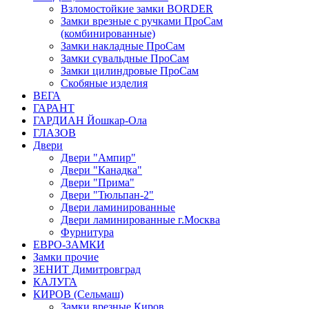
Взломостойкие замки BORDER
Замки врезные с ручками ПроСам
(комбинированные)
Замки накладные ПроСам
Замки сувальдные ПроСам
Замки цилиндровые ПроСам
Скобяные изделия
ВЕГА
ГАРАНТ
ГАРДИАН Йошкар-Ола
ГЛАЗОВ
Двери
Двери "Ампир"
Двери "Канадка"
Двери "Прима"
Двери "Тюльпан-2"
Двери ламинированные
Двери ламинированные г.Москва
Фурнитура
ЕВРО-ЗАМКИ
Замки прочие
ЗЕНИТ Димитровград
КАЛУГА
КИРОВ (Сельмаш)
Замки врезные Киров