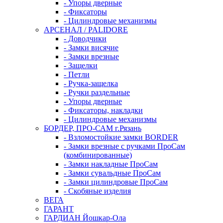
- Упоры дверные
- Фиксаторы
- Цилиндровые механизмы
АРСЕНАЛ / PALIDORE
- Доводчики
- Замки висячие
- Замки врезные
- Защелки
- Петли
- Ручка-защелка
- Ручки раздельные
- Упоры дверные
- Фиксаторы, накладки
- Цилиндровые механизмы
БОРДЕР, ПРО-САМ г.Рязань
- Взломостойкие замки BORDER
- Замки врезные с ручками ПроСам
(комбинированные)
- Замки накладные ПроСам
- Замки сувальдные ПроСам
- Замки цилиндровые ПроСам
- Скобяные изделия
ВЕГА
ГАРАНТ
ГАРДИАН Йошкар-Ола