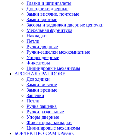
Глазки и шпингалеты
Доводчики дверные
Замки висячие, почтовые
Замки врезные
Засовы и задвижки дверные цепочки
Мебельная фурнитура
Накладки
Петли
Ручки дверные
Ручки-защелки межкомнатные
Упоры дверные
Фиксаторы
Цилиндровые механизмы
АРСЕНАЛ / PALIDORE
Доводчики
Замки висячие
Замки врезные
Защелки
Петли
Ручка-защелка
Ручки раздельные
Упоры дверные
Фиксаторы, накладки
Цилиндровые механизмы
БОРДЕР, ПРО-САМ г.Рязань