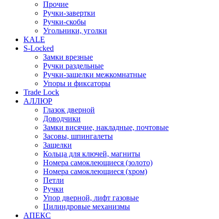
Прочие
Ручки-завертки
Ручки-скобы
Угольники, уголки
KALE
S-Locked
Замки врезные
Ручки раздельные
Ручки-защелки межкомнатные
Упоры и фиксаторы
Trade Lock
АЛЛЮР
Глазок дверной
Доводчики
Замки висячие, накладные, почтовые
Засовы, шпингалеты
Защелки
Кольца для ключей, магниты
Номера самоклеющиеся (золото)
Номера самоклеющиеся (хром)
Петли
Ручки
Упор дверной, лифт газовые
Цилиндровые механизмы
АПЕКС