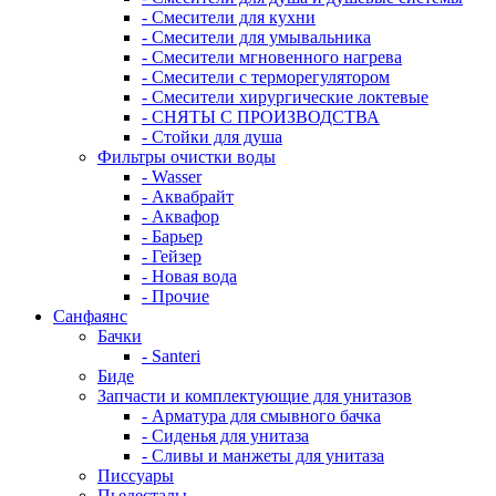
- Смесители для кухни
- Смесители для умывальника
- Смесители мгновенного нагрева
- Смесители с терморегулятором
- Смесители хирургические локтевые
- СНЯТЫ С ПРОИЗВОДСТВА
- Стойки для душа
Фильтры очистки воды
- Wasser
- Аквабрайт
- Аквафор
- Барьер
- Гейзер
- Новая вода
- Прочие
Санфаянс
Бачки
- Santeri
Биде
Запчасти и комплектующие для унитазов
- Арматура для смывного бачка
- Сиденья для унитаза
- Сливы и манжеты для унитаза
Писсуары
Пьедесталы