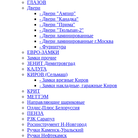
ГЛАЗОВ
Двери
- Двери "Ампир"
- Двери "Канадка"
- Двери "Прима"
- Двери "Тюльпан-2"
- Двери ламинированные
- Двери ламинированные г.Москва
- Фурнитура
ЕВРО-ЗАМКИ
Замки прочие
ЗЕНИТ Димитровград
КАЛУГА
КИРОВ (Сельмаш)
- Замки врезные Киров
- Замки накладные, гаражные Киров
КРИТ
МЕТТЭМ
Направляющие шариковые
Олдис-Плюс Белоруссия
ПЕНЗА
РЗК Сарапул
Росинструмент Н-Новгород
Ручки Каменск-Уральский
Ручки Нефтекамск