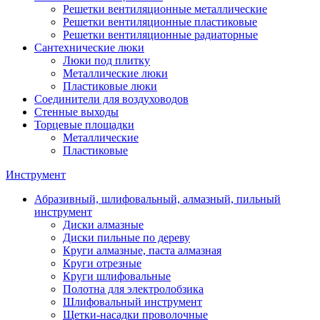
Решетки вентиляционные металлические
Решетки вентиляционные пластиковые
Решетки вентиляционные радиаторные
Сантехнические люки
Люки под плитку
Металлические люки
Пластиковые люки
Соединители для воздуховодов
Стенные выходы
Торцевые площадки
Металлические
Пластиковые
Инструмент
Абразивный, шлифовальный, алмазный, пильный
инструмент
Диски алмазные
Диски пильные по дереву
Круги алмазные, паста алмазная
Круги отрезные
Круги шлифовальные
Полотна для электролобзика
Шлифовальный инструмент
Щетки-насадки проволочные