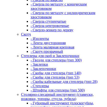
- Сверла по металлу с коническим
хвостовиком
- Сверла по металлу с цилиндрическим
хвостовиком
- Сверла ступенчатые
- Сверла центровочные
- Сверло-зенкер по дереву
Скотч
- Изоленты
- Лента двусторонняя
- Лента малярная креповая
- Скотч прозрачный
Степлеры для скоб и Заклепочники
- Гвозди для степлера (тип 300)
- Заклепки
- Заклепочники
- Скобы для степлера (тип 140)
- Скобы для степлера (тип 53)
- Скобы кабельные для степлера (тип 28)
- Степлеры
- Штифты для степлера (тип 500)
Столярно-слесарный инструмент (стамески,
ножовки, топоры, стусла, зубила)
- Губцевый инструмент (плоскогубцы,