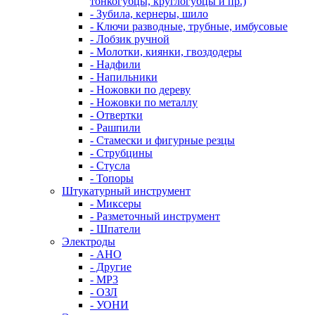
тонкогубцы, круглогубцы и пр.)
- Зубила, кернеры, шило
- Ключи разводные, трубные, имбусовые
- Лобзик ручной
- Молотки, киянки, гвоздодеры
- Надфили
- Напильники
- Ножовки по дереву
- Ножовки по металлу
- Отвертки
- Рашпили
- Стамески и фигурные резцы
- Струбцины
- Стусла
- Топоры
Штукатурный инструмент
- Миксеры
- Разметочный инструмент
- Шпатели
Электроды
- АНО
- Другие
- МР3
- ОЗЛ
- УОНИ