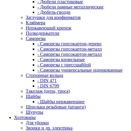
- Дюбели пластиковые
- Дюбели рамные металлические
- Дюбель-гвозди
Заглушки для конфирматов
Кляймера
Нержавеющий крепеж
Полкодержатели
Саморезы
- Саморезы гипсокартон-дерево
- Саморезы гипсокартон-металл
- Саморезы гипсокартон-металл
- Саморезы кровельные
- Саморезы с прессшайбой
- Саморезы универсальные оцинкованные
Стопорные кольца
- DIN 471
- DIN 6799
Такелаж (цепи, троса)
Шайбы
- Шайбы нержавеющие
Шпильки резьбовые (штанги)
Шурупы
Хозтовары
Для уборки
Звонки и др. электрика