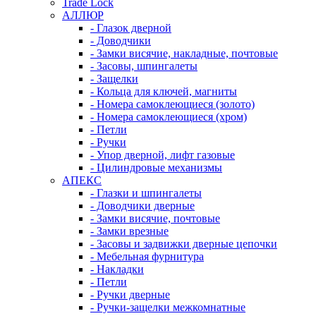
Trade Lock
АЛЛЮР
- Глазок дверной
- Доводчики
- Замки висячие, накладные, почтовые
- Засовы, шпингалеты
- Защелки
- Кольца для ключей, магниты
- Номера самоклеющиеся (золото)
- Номера самоклеющиеся (хром)
- Петли
- Ручки
- Упор дверной, лифт газовые
- Цилиндровые механизмы
АПЕКС
- Глазки и шпингалеты
- Доводчики дверные
- Замки висячие, почтовые
- Замки врезные
- Засовы и задвижки дверные цепочки
- Мебельная фурнитура
- Накладки
- Петли
- Ручки дверные
- Ручки-защелки межкомнатные