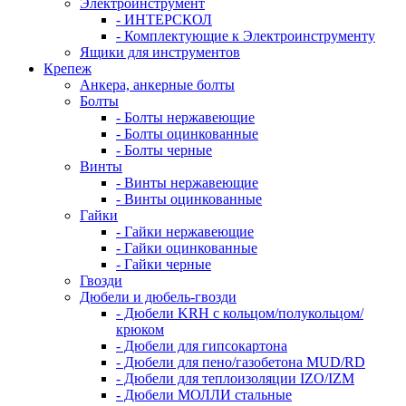
Электроинструмент
- ИНТЕРСКОЛ
- Комплектующие к Электроинструменту
Ящики для инструментов
Крепеж
Анкера, анкерные болты
Болты
- Болты нержавеющие
- Болты оцинкованные
- Болты черные
Винты
- Винты нержавеющие
- Винты оцинкованные
Гайки
- Гайки нержавеющие
- Гайки оцинкованные
- Гайки черные
Гвозди
Дюбели и дюбель-гвозди
- Дюбели KRH с кольцом/полукольцом/
крюком
- Дюбели для гипсокартона
- Дюбели для пено/газобетона MUD/RD
- Дюбели для теплоизоляции IZO/IZM
- Дюбели МОЛЛИ стальные