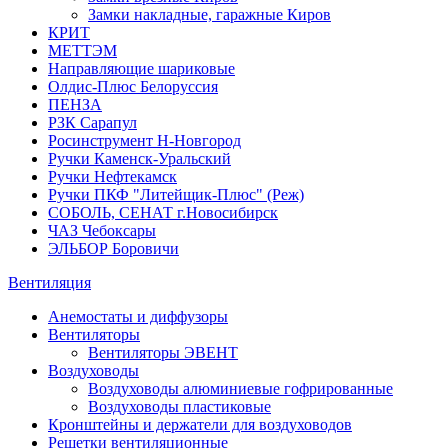
Замки накладные, гаражные Киров
КРИТ
МЕТТЭМ
Направляющие шариковые
Олдис-Плюс Белоруссия
ПЕНЗА
РЗК Сарапул
Росинструмент Н-Новгород
Ручки Каменск-Уральский
Ручки Нефтекамск
Ручки ПКФ "Литейщик-Плюс" (Реж)
СОБОЛЬ, СЕНАТ г.Новосибирск
ЧАЗ Чебоксары
ЭЛЬБОР Боровичи
Вентиляция
Анемостаты и диффузоры
Вентиляторы
Вентиляторы ЭВЕНТ
Воздуховоды
Воздуховоды алюминиевые гофрированные
Воздуховоды пластиковые
Кронштейны и держатели для воздуховодов
Решетки вентиляционные