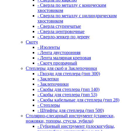
- Сверла по металлу с коническим
хвостовиком
- Сверла по металлу с цилиндрическим
хвостовиком
- Сверла ступенчатые
- Сверла центровочные
- Сверло-зенкер по дереву
Скотч
- Изоленты
- Лента двусторонняя
- Лента малярная креповая
- Скотч прозрачный
Степлеры для скоб и Заклепочники
- Гвозди для степлера (тип 300)
- Заклепки
- Заклепочники
- Скобы для степлера (тип 140)
- Скобы для степлера (тип 53)
- Скобы кабельные для степлера (тип 28)
- Степлеры
- Штифты для степлера (тип 500)
Столярно-слесарный инструмент (стамески,
ножовки, топоры, стусла, зубила)
- Губцевый инструмент (плоскогубцы,