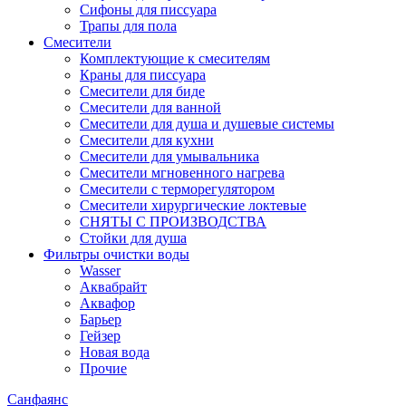
Сифоны для писсуара
Трапы для пола
Смесители
Комплектующие к смесителям
Краны для писсуара
Смесители для биде
Смесители для ванной
Смесители для душа и душевые системы
Смесители для кухни
Смесители для умывальника
Смесители мгновенного нагрева
Смесители с терморегулятором
Смесители хирургические локтевые
СНЯТЫ С ПРОИЗВОДСТВА
Стойки для душа
Фильтры очистки воды
Wasser
Аквабрайт
Аквафор
Барьер
Гейзер
Новая вода
Прочие
Санфаянс