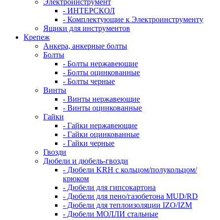
Электроинструмент
- ИНТЕРСКОЛ
- Комплектующие к Электроинструменту
Ящики для инструментов
Крепеж
Анкера, анкерные болты
Болты
- Болты нержавеющие
- Болты оцинкованные
- Болты черные
Винты
- Винты нержавеющие
- Винты оцинкованные
Гайки
- Гайки нержавеющие
- Гайки оцинкованные
- Гайки черные
Гвозди
Дюбели и дюбель-гвозди
- Дюбели KRH с кольцом/полукольцом/
крюком
- Дюбели для гипсокартона
- Дюбели для пено/газобетона MUD/RD
- Дюбели для теплоизоляции IZO/IZM
- Дюбели МОЛЛИ стальные