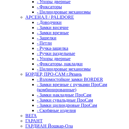
- Упоры дверные
- Фиксаторы
- Цилиндровые механизмы
АРСЕНАЛ / PALIDORE
- Доводчики
- Замки висячие
- Замки врезные
- Защелки
- Петли
- Ручка-защелка
- Ручки раздельные
- Упоры дверные
- Фиксаторы, накладки
- Цилиндровые механизмы
БОРДЕР, ПРО-САМ г.Рязань
- Взломостойкие замки BORDER
- Замки врезные с ручками ПроСам
(комбинированные)
- Замки накладные ПроСам
- Замки сувальдные ПроСам
- Замки цилиндровые ПроСам
- Скобяные изделия
ВЕГА
ГАРАНТ
ГАРДИАН Йошкар-Ола