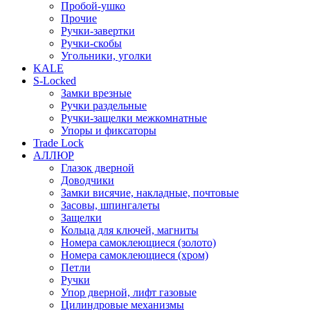
Пробой-ушко
Прочие
Ручки-завертки
Ручки-скобы
Угольники, уголки
KALE
S-Locked
Замки врезные
Ручки раздельные
Ручки-защелки межкомнатные
Упоры и фиксаторы
Trade Lock
АЛЛЮР
Глазок дверной
Доводчики
Замки висячие, накладные, почтовые
Засовы, шпингалеты
Защелки
Кольца для ключей, магниты
Номера самоклеющиеся (золото)
Номера самоклеющиеся (хром)
Петли
Ручки
Упор дверной, лифт газовые
Цилиндровые механизмы