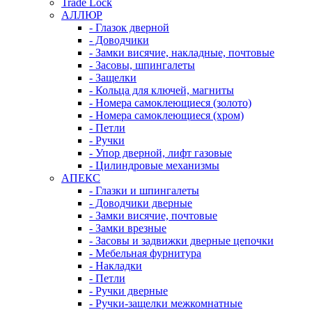
Trade Lock
АЛЛЮР
- Глазок дверной
- Доводчики
- Замки висячие, накладные, почтовые
- Засовы, шпингалеты
- Защелки
- Кольца для ключей, магниты
- Номера самоклеющиеся (золото)
- Номера самоклеющиеся (хром)
- Петли
- Ручки
- Упор дверной, лифт газовые
- Цилиндровые механизмы
АПЕКС
- Глазки и шпингалеты
- Доводчики дверные
- Замки висячие, почтовые
- Замки врезные
- Засовы и задвижки дверные цепочки
- Мебельная фурнитура
- Накладки
- Петли
- Ручки дверные
- Ручки-защелки межкомнатные