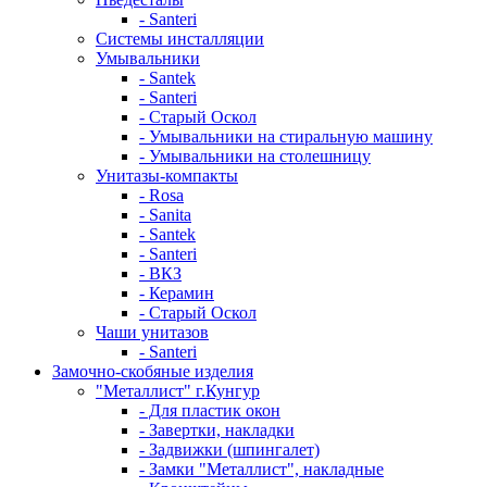
- Santeri
Системы инсталляции
Умывальники
- Santek
- Santeri
- Старый Оскол
- Умывальники на стиральную машину
- Умывальники на столешницу
Унитазы-компакты
- Rosa
- Sanita
- Santek
- Santeri
- ВКЗ
- Керамин
- Старый Оскол
Чаши унитазов
- Santeri
Замочно-скобяные изделия
"Металлист" г.Кунгур
- Для пластик окон
- Завертки, накладки
- Задвижки (шпингалет)
- Замки "Металлист", накладные