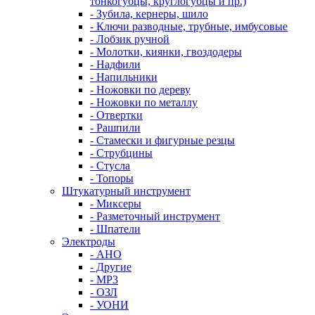
тонкогубцы, круглогубцы и пр.)
- Зубила, кернеры, шило
- Ключи разводные, трубные, имбусовые
- Лобзик ручной
- Молотки, киянки, гвоздодеры
- Надфили
- Напильники
- Ножовки по дереву
- Ножовки по металлу
- Отвертки
- Рашпили
- Стамески и фигурные резцы
- Струбцины
- Стусла
- Топоры
Штукатурный инструмент
- Миксеры
- Разметочный инструмент
- Шпатели
Электроды
- АНО
- Другие
- МР3
- ОЗЛ
- УОНИ