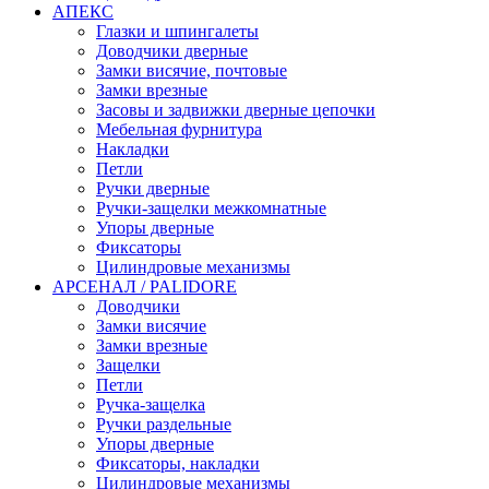
АПЕКС
Глазки и шпингалеты
Доводчики дверные
Замки висячие, почтовые
Замки врезные
Засовы и задвижки дверные цепочки
Мебельная фурнитура
Накладки
Петли
Ручки дверные
Ручки-защелки межкомнатные
Упоры дверные
Фиксаторы
Цилиндровые механизмы
АРСЕНАЛ / PALIDORE
Доводчики
Замки висячие
Замки врезные
Защелки
Петли
Ручка-защелка
Ручки раздельные
Упоры дверные
Фиксаторы, накладки
Цилиндровые механизмы