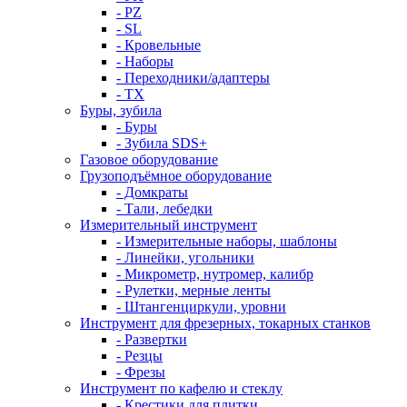
- PZ
- SL
- Кровельные
- Наборы
- Переходники/адаптеры
- ТX
Буры, зубила
- Буры
- Зубила SDS+
Газовое оборудование
Грузоподъёмное оборудование
- Домкраты
- Тали, лебедки
Измерительный инструмент
- Измерительные наборы, шаблоны
- Линейки, угольники
- Микрометр, нутромер, калибр
- Рулетки, мерные ленты
- Штангенциркули, уровни
Инструмент для фрезерных, токарных станков
- Развертки
- Резцы
- Фрезы
Инструмент по кафелю и стеклу
- Крестики для плитки