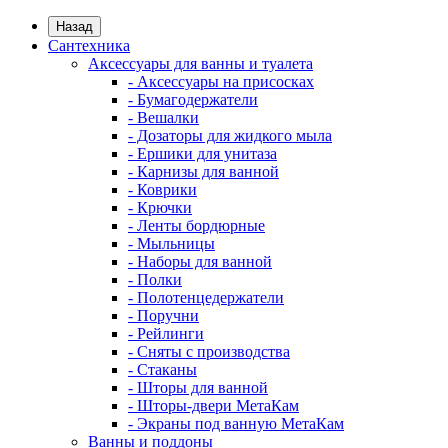
Назад
Сантехника
Аксессуары для ванны и туалета
- Аксессуары на присосках
- Бумагодержатели
- Вешалки
- Дозаторы для жидкого мыла
- Ершики для унитаза
- Карнизы для ванной
- Коврики
- Крючки
- Ленты бордюрные
- Мыльницы
- Наборы для ванной
- Полки
- Полотенцедержатели
- Поручни
- Рейлинги
- Сняты с производства
- Стаканы
- Шторы для ванной
- Шторы-двери МетаКам
- Экраны под ванную МетаКам
Ванны и поддоны