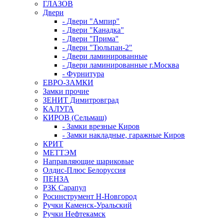
ГЛАЗОВ
Двери
- Двери "Ампир"
- Двери "Канадка"
- Двери "Прима"
- Двери "Тюльпан-2"
- Двери ламинированные
- Двери ламинированные г.Москва
- Фурнитура
ЕВРО-ЗАМКИ
Замки прочие
ЗЕНИТ Димитровград
КАЛУГА
КИРОВ (Сельмаш)
- Замки врезные Киров
- Замки накладные, гаражные Киров
КРИТ
МЕТТЭМ
Направляющие шариковые
Олдис-Плюс Белоруссия
ПЕНЗА
РЗК Сарапул
Росинструмент Н-Новгород
Ручки Каменск-Уральский
Ручки Нефтекамск