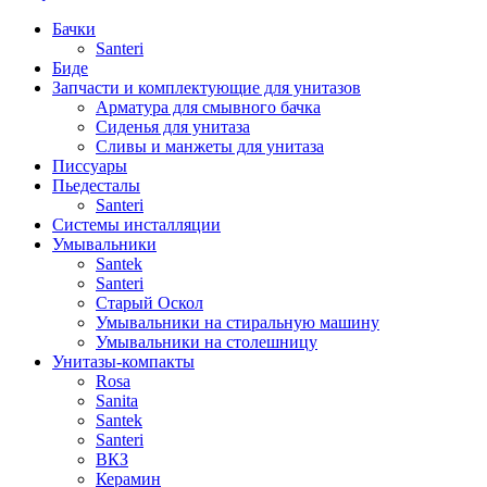
Бачки
Santeri
Биде
Запчасти и комплектующие для унитазов
Арматура для смывного бачка
Сиденья для унитаза
Сливы и манжеты для унитаза
Писсуары
Пьедесталы
Santeri
Системы инсталляции
Умывальники
Santek
Santeri
Старый Оскол
Умывальники на стиральную машину
Умывальники на столешницу
Унитазы-компакты
Rosa
Sanita
Santek
Santeri
ВКЗ
Керамин