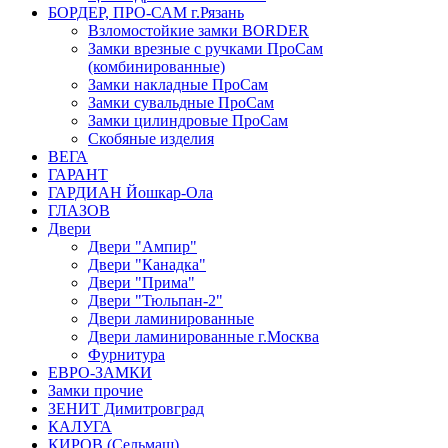
БОРДЕР, ПРО-САМ г.Рязань
Взломостойкие замки BORDER
Замки врезные с ручками ПроСам
(комбинированные)
Замки накладные ПроСам
Замки сувальдные ПроСам
Замки цилиндровые ПроСам
Скобяные изделия
ВЕГА
ГАРАНТ
ГАРДИАН Йошкар-Ола
ГЛАЗОВ
Двери
Двери "Ампир"
Двери "Канадка"
Двери "Прима"
Двери "Тюльпан-2"
Двери ламинированные
Двери ламинированные г.Москва
Фурнитура
ЕВРО-ЗАМКИ
Замки прочие
ЗЕНИТ Димитровград
КАЛУГА
КИРОВ (Сельмаш)