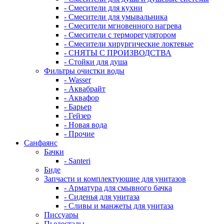
- Смесители для кухни
- Смесители для умывальника
- Смесители мгновенного нагрева
- Смесители с терморегулятором
- Смесители хирургические локтевые
- СНЯТЫ С ПРОИЗВОДСТВА
- Стойки для душа
Фильтры очистки воды
- Wasser
- Аквабрайт
- Аквафор
- Барьер
- Гейзер
- Новая вода
- Прочие
Санфаянс
Бачки
- Santeri
Биде
Запчасти и комплектующие для унитазов
- Арматура для смывного бачка
- Сиденья для унитаза
- Сливы и манжеты для унитаза
Писсуары
Пьедесталы