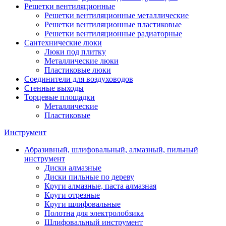
Решетки вентиляционные
Решетки вентиляционные металлические
Решетки вентиляционные пластиковые
Решетки вентиляционные радиаторные
Сантехнические люки
Люки под плитку
Металлические люки
Пластиковые люки
Соединители для воздуховодов
Стенные выходы
Торцевые площадки
Металлические
Пластиковые
Инструмент
Абразивный, шлифовальный, алмазный, пильный
инструмент
Диски алмазные
Диски пильные по дереву
Круги алмазные, паста алмазная
Круги отрезные
Круги шлифовальные
Полотна для электролобзика
Шлифовальный инструмент