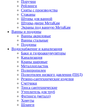
Поручни
Рейлинги
Сняты с производства
Стаканы
Шторы для ванной
Шторы-двери МетаКам
Экраны под ванную МетаКам
Ванны и поддоны
Ванны акриловые
Ванны стальные
Поддоны
Водоснабжение и канализация
Баки и гидроаккумуляторы
Канализация
Краны шаровые
Металлопластик
Полипропилен
Полиэтилен низкого давления (ПНД)
Резино-сантехнические изделия
Счетчики
Троса сантехнические
Утеплитель для труб
Фитинги (металл)
Хомуты
Шланги