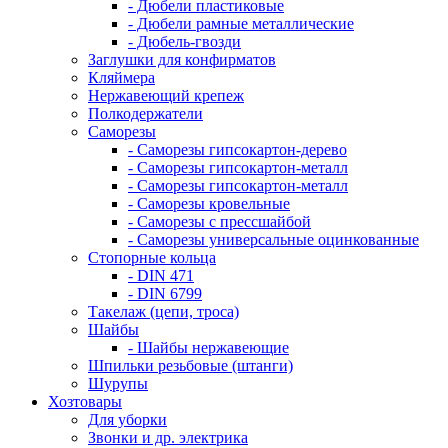
- Дюбели пластиковые
- Дюбели рамные металлические
- Дюбель-гвозди
Заглушки для конфирматов
Кляймера
Нержавеющий крепеж
Полкодержатели
Саморезы
- Саморезы гипсокартон-дерево
- Саморезы гипсокартон-металл
- Саморезы гипсокартон-металл
- Саморезы кровельные
- Саморезы с прессшайбой
- Саморезы универсальные оцинкованные
Стопорные кольца
- DIN 471
- DIN 6799
Такелаж (цепи, троса)
Шайбы
- Шайбы нержавеющие
Шпильки резьбовые (штанги)
Шурупы
Хозтовары
Для уборки
Звонки и др. электрика