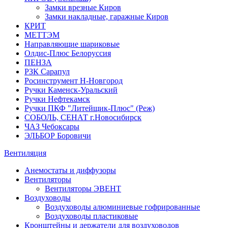
Замки врезные Киров
Замки накладные, гаражные Киров
КРИТ
МЕТТЭМ
Направляющие шариковые
Олдис-Плюс Белоруссия
ПЕНЗА
РЗК Сарапул
Росинструмент Н-Новгород
Ручки Каменск-Уральский
Ручки Нефтекамск
Ручки ПКФ "Литейщик-Плюс" (Реж)
СОБОЛЬ, СЕНАТ г.Новосибирск
ЧАЗ Чебоксары
ЭЛЬБОР Боровичи
Вентиляция
Анемостаты и диффузоры
Вентиляторы
Вентиляторы ЭВЕНТ
Воздуховоды
Воздуховоды алюминиевые гофрированные
Воздуховоды пластиковые
Кронштейны и держатели для воздуховодов