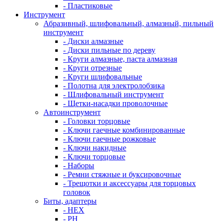
- Пластиковые
Инструмент
Абразивный, шлифовальный, алмазный, пильный
инструмент
- Диски алмазные
- Диски пильные по дереву
- Круги алмазные, паста алмазная
- Круги отрезные
- Круги шлифовальные
- Полотна для электролобзика
- Шлифовальный инструмент
- Щетки-насадки проволочные
Автоинструмент
- Головки торцовые
- Ключи гаечные комбинированные
- Ключи гаечные рожковые
- Ключи накидные
- Ключи торцовые
- Наборы
- Ремни стяжные и буксировочные
- Трещотки и аксессуары для торцовых
головок
Биты, адаптеры
- HEX
- PH