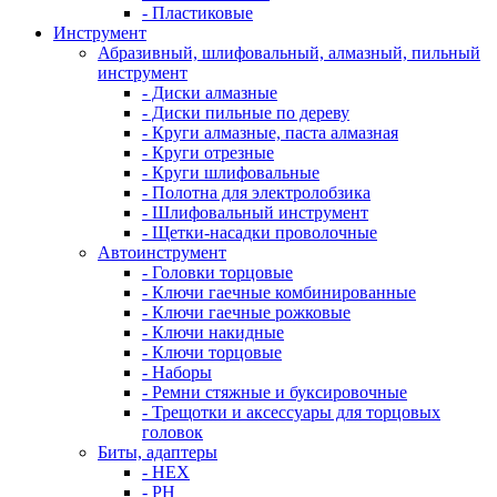
- Пластиковые
Инструмент
Абразивный, шлифовальный, алмазный, пильный
инструмент
- Диски алмазные
- Диски пильные по дереву
- Круги алмазные, паста алмазная
- Круги отрезные
- Круги шлифовальные
- Полотна для электролобзика
- Шлифовальный инструмент
- Щетки-насадки проволочные
Автоинструмент
- Головки торцовые
- Ключи гаечные комбинированные
- Ключи гаечные рожковые
- Ключи накидные
- Ключи торцовые
- Наборы
- Ремни стяжные и буксировочные
- Трещотки и аксессуары для торцовых
головок
Биты, адаптеры
- HEX
- PH