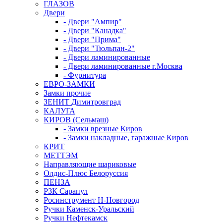
ГЛАЗОВ
Двери
- Двери "Ампир"
- Двери "Канадка"
- Двери "Прима"
- Двери "Тюльпан-2"
- Двери ламинированные
- Двери ламинированные г.Москва
- Фурнитура
ЕВРО-ЗАМКИ
Замки прочие
ЗЕНИТ Димитровград
КАЛУГА
КИРОВ (Сельмаш)
- Замки врезные Киров
- Замки накладные, гаражные Киров
КРИТ
МЕТТЭМ
Направляющие шариковые
Олдис-Плюс Белоруссия
ПЕНЗА
РЗК Сарапул
Росинструмент Н-Новгород
Ручки Каменск-Уральский
Ручки Нефтекамск