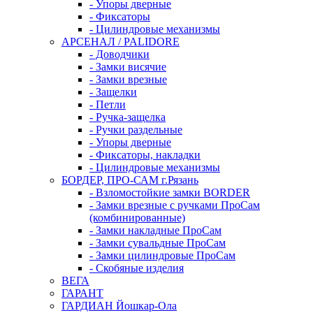
- Упоры дверные
- Фиксаторы
- Цилиндровые механизмы
АРСЕНАЛ / PALIDORE
- Доводчики
- Замки висячие
- Замки врезные
- Защелки
- Петли
- Ручка-защелка
- Ручки раздельные
- Упоры дверные
- Фиксаторы, накладки
- Цилиндровые механизмы
БОРДЕР, ПРО-САМ г.Рязань
- Взломостойкие замки BORDER
- Замки врезные с ручками ПроСам
(комбинированные)
- Замки накладные ПроСам
- Замки сувальдные ПроСам
- Замки цилиндровые ПроСам
- Скобяные изделия
ВЕГА
ГАРАНТ
ГАРДИАН Йошкар-Ола