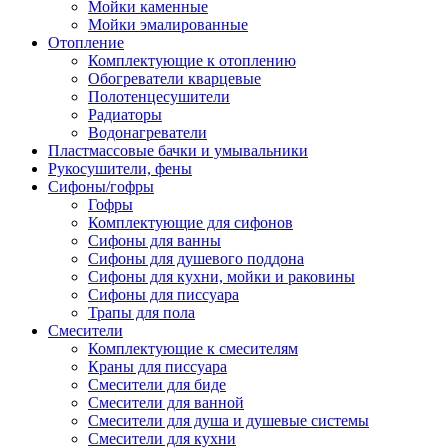
Мойки каменные
Мойки эмалированные
Отопление
Комплектующие к отоплению
Обогреватели кварцевые
Полотенцесушители
Радиаторы
Водонагреватели
Пластмассовые бачки и умывальники
Рукосушители, фены
Сифоны/гофры
Гофры
Комплектующие для сифонов
Сифоны для ванны
Сифоны для душевого поддона
Сифоны для кухни, мойки и раковины
Сифоны для писсуара
Трапы для пола
Смесители
Комплектующие к смесителям
Краны для писсуара
Смесители для биде
Смесители для ванной
Смесители для душа и душевые системы
Смесители для кухни