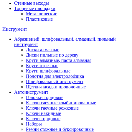
Стенные выходы
Торцевые площадки
Металлические
Пластиковые
Инструмент
Абразивный, шлифовальный, алмазный, пильный
инструмент
Диски алмазные
Диски пильные по дереву
Круги алмазные, паста алмазная
Круги отрезные
Круги шлифовальные
Полотна для электролобзика
Шлифовальный инструмент
Щетки-насадки проволочные
Автоинструмент
Головки торцовые
Ключи гаечные комбинированные
Ключи гаечные рожковые
Ключи накидные
Ключи торцовые
Наборы
Ремни стяжные и буксировочные