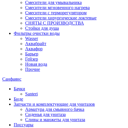
Смесители для умывальника
Смесители мгновенного нагрева
Смесители с терморегулятором
Смесители хирургические локтевые
СНЯТЫ С ПРОИЗВОДСТВА
Стойки для душа
Фильтры очистки воды
Wasser
Аквабрайт
Аквафор
Барьер
Гейзер
Новая вода
Прочие
Санфаянс
Бачки
Santeri
Биде
Запчасти и комплектующие для унитазов
Арматура для смывного бачка
Сиденья для унитаза
Сливы и манжеты для унитаза
Писсуары