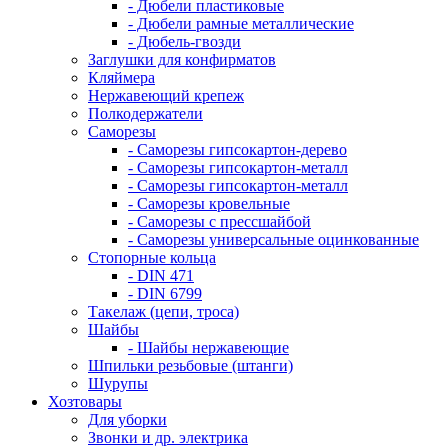
- Дюбели пластиковые
- Дюбели рамные металлические
- Дюбель-гвозди
Заглушки для конфирматов
Кляймера
Нержавеющий крепеж
Полкодержатели
Саморезы
- Саморезы гипсокартон-дерево
- Саморезы гипсокартон-металл
- Саморезы гипсокартон-металл
- Саморезы кровельные
- Саморезы с прессшайбой
- Саморезы универсальные оцинкованные
Стопорные кольца
- DIN 471
- DIN 6799
Такелаж (цепи, троса)
Шайбы
- Шайбы нержавеющие
Шпильки резьбовые (штанги)
Шурупы
Хозтовары
Для уборки
Звонки и др. электрика