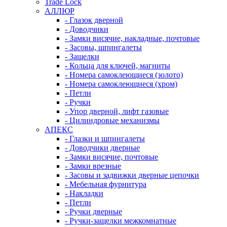
Trade Lock
АЛЛЮР
- Глазок дверной
- Доводчики
- Замки висячие, накладные, почтовые
- Засовы, шпингалеты
- Защелки
- Кольца для ключей, магниты
- Номера самоклеющиеся (золото)
- Номера самоклеющиеся (хром)
- Петли
- Ручки
- Упор дверной, лифт газовые
- Цилиндровые механизмы
АПЕКС
- Глазки и шпингалеты
- Доводчики дверные
- Замки висячие, почтовые
- Замки врезные
- Засовы и задвижки дверные цепочки
- Мебельная фурнитура
- Накладки
- Петли
- Ручки дверные
- Ручки-защелки межкомнатные