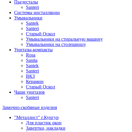
Пьедесталы
Santeri
Системы инсталляции
Умывальники
Santek
Santeri
Старый Оскол
Умывальники на стиральную машину
Умывальники на столешницу
Унитазы-компакты
Rosa
Sanita
Santek
Santeri
ВКЗ
Керамин
Старый Оскол
Чаши унитазов
Santeri
Замочно-скобяные изделия
"Металлист" г.Кунгур
Для пластик окон
Завертки, накладки