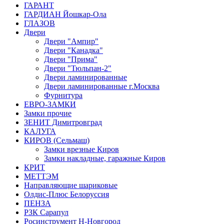
ГАРАНТ
ГАРДИАН Йошкар-Ола
ГЛАЗОВ
Двери
Двери "Ампир"
Двери "Канадка"
Двери "Прима"
Двери "Тюльпан-2"
Двери ламинированные
Двери ламинированные г.Москва
Фурнитура
ЕВРО-ЗАМКИ
Замки прочие
ЗЕНИТ Димитровград
КАЛУГА
КИРОВ (Сельмаш)
Замки врезные Киров
Замки накладные, гаражные Киров
КРИТ
МЕТТЭМ
Направляющие шариковые
Олдис-Плюс Белоруссия
ПЕНЗА
РЗК Сарапул
Росинструмент Н-Новгород