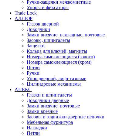
Ручки-защелки межкомнатные
Упоры и фиксаторы
Trade Lock
АЛЛЮР
Глазок дверной
Доводчики
Замки висячие, накладные, почтовые
Засовы, шпингалеты
Защелки
Кольца для ключей, магниты
Номера самоклеющиеся (золото)
Номера самоклеющиеся (хром)
Петли
Ручки
Упор дверной, лифт газовые
Цилиндровые механизмы
АПЕКС
Глазки и шпингалеты
Доводчики дверные
Замки висячие, почтовые
Замки врезные
Засовы и задвижки дверные цепочки
Мебельная фурнитура
Накладки
Петли