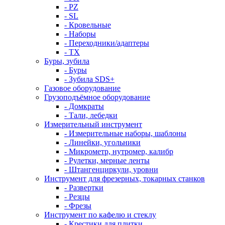
- PZ
- SL
- Кровельные
- Наборы
- Переходники/адаптеры
- ТX
Буры, зубила
- Буры
- Зубила SDS+
Газовое оборудование
Грузоподъёмное оборудование
- Домкраты
- Тали, лебедки
Измерительный инструмент
- Измерительные наборы, шаблоны
- Линейки, угольники
- Микрометр, нутромер, калибр
- Рулетки, мерные ленты
- Штангенциркули, уровни
Инструмент для фрезерных, токарных станков
- Развертки
- Резцы
- Фрезы
Инструмент по кафелю и стеклу
- Крестики для плитки