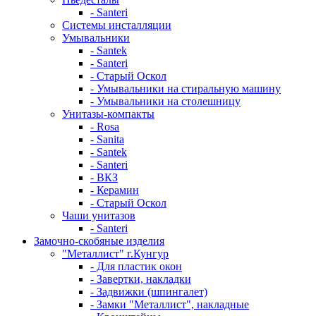
- Santeri
Системы инсталляции
Умывальники
- Santek
- Santeri
- Старый Оскол
- Умывальники на стиральную машину
- Умывальники на столешницу
Унитазы-компакты
- Rosa
- Sanita
- Santek
- Santeri
- ВКЗ
- Керамин
- Старый Оскол
Чаши унитазов
- Santeri
Замочно-скобяные изделия
"Металлист" г.Кунгур
- Для пластик окон
- Завертки, накладки
- Задвижки (шпингалет)
- Замки "Металлист", накладные