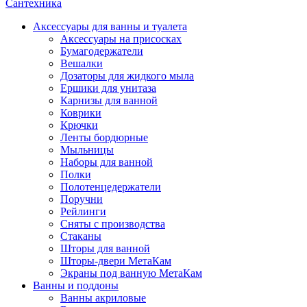
Сантехника
Аксессуары для ванны и туалета
Аксессуары на присосках
Бумагодержатели
Вешалки
Дозаторы для жидкого мыла
Ершики для унитаза
Карнизы для ванной
Коврики
Крючки
Ленты бордюрные
Мыльницы
Наборы для ванной
Полки
Полотенцедержатели
Поручни
Рейлинги
Сняты с производства
Стаканы
Шторы для ванной
Шторы-двери МетаКам
Экраны под ванную МетаКам
Ванны и поддоны
Ванны акриловые