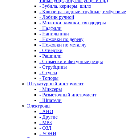
тонкогубцы, круглогубцы и пр.)
- Зубила, кернеры, шило
- Ключи разводные, трубные, имбусовые
- Лобзик ручной
- Молотки, киянки, гвоздодеры
- Надфили
- Напильники
- Ножовки по дереву
- Ножовки по металлу
- Отвертки
- Рашпили
- Стамески и фигурные резцы
- Струбцины
- Стусла
- Топоры
Штукатурный инструмент
- Миксеры
- Разметочный инструмент
- Шпатели
Электроды
- АНО
- Другие
- МР3
- ОЗЛ
- УОНИ