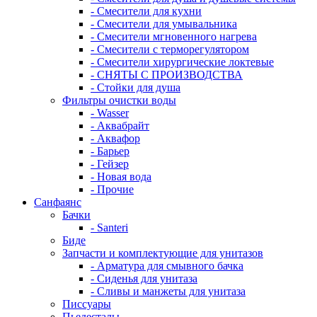
- Смесители для кухни
- Смесители для умывальника
- Смесители мгновенного нагрева
- Смесители с терморегулятором
- Смесители хирургические локтевые
- СНЯТЫ С ПРОИЗВОДСТВА
- Стойки для душа
Фильтры очистки воды
- Wasser
- Аквабрайт
- Аквафор
- Барьер
- Гейзер
- Новая вода
- Прочие
Санфаянс
Бачки
- Santeri
Биде
Запчасти и комплектующие для унитазов
- Арматура для смывного бачка
- Сиденья для унитаза
- Сливы и манжеты для унитаза
Писсуары
Пьедесталы