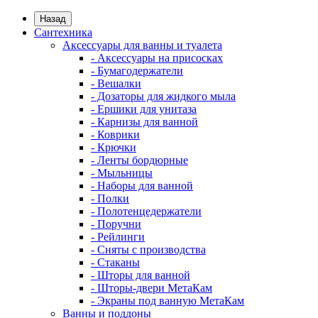
Назад
Сантехника
Аксессуары для ванны и туалета
- Аксессуары на присосках
- Бумагодержатели
- Вешалки
- Дозаторы для жидкого мыла
- Ершики для унитаза
- Карнизы для ванной
- Коврики
- Крючки
- Ленты бордюрные
- Мыльницы
- Наборы для ванной
- Полки
- Полотенцедержатели
- Поручни
- Рейлинги
- Сняты с производства
- Стаканы
- Шторы для ванной
- Шторы-двери МетаКам
- Экраны под ванную МетаКам
Ванны и поддоны