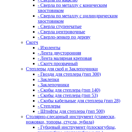
- Сверла по металлу с коническим
хвостовиком
- Сверла по металлу с цилиндрическим
хвостовиком
- Сверла ступенчатые
- Сверла центровочные
- Сверло-зенкер по дереву
Скотч
- Изоленты
- Лента двусторонняя
- Лента малярная креповая
- Скотч прозрачный
Степлеры для скоб и Заклепочники
- Гвозди для степлера (тип 300)
- Заклепки
- Заклепочники
- Скобы для степлера (тип 140)
- Скобы для степлера (тип 53)
- Скобы кабельные для степлера (тип 28)
- Степлеры
- Штифты для степлера (тип 500)
Столярно-слесарный инструмент (стамески,
ножовки, топоры, стусла, зубила)
- Губцевый инструмент (плоскогубцы,