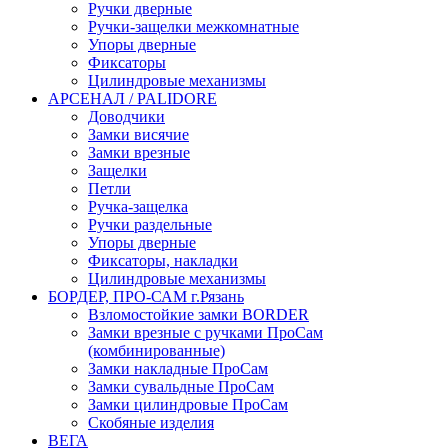
Ручки дверные
Ручки-защелки межкомнатные
Упоры дверные
Фиксаторы
Цилиндровые механизмы
АРСЕНАЛ / PALIDORE
Доводчики
Замки висячие
Замки врезные
Защелки
Петли
Ручка-защелка
Ручки раздельные
Упоры дверные
Фиксаторы, накладки
Цилиндровые механизмы
БОРДЕР, ПРО-САМ г.Рязань
Взломостойкие замки BORDER
Замки врезные с ручками ПроСам
(комбинированные)
Замки накладные ПроСам
Замки сувальдные ПроСам
Замки цилиндровые ПроСам
Скобяные изделия
ВЕГА