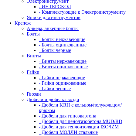
Электроинструмент
- ИНТЕРСКОЛ
- Комплектующие к Электроинструменту
Ящики для инструментов
Крепеж
Анкера, анкерные болты
Болты
- Болты нержавеющие
- Болты оцинкованные
- Болты черные
Винты
- Винты нержавеющие
- Винты оцинкованные
Гайки
- Гайки нержавеющие
- Гайки оцинкованные
- Гайки черные
Гвозди
Дюбели и дюбель-гвозди
- Дюбели KRH с кольцом/полукольцом/
крюком
- Дюбели для гипсокартона
- Дюбели для пено/газобетона MUD/RD
- Дюбели для теплоизоляции IZO/IZM
- Дюбели МОЛЛИ стальные