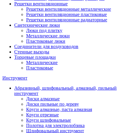
Решетки вентиляционные
Решетки вентиляционные металлические
Решетки вентиляционные пластиковые
Решетки вентиляционные радиаторные
Сантехнические люки
Люки под плитку
Металлические люки
Пластиковые люки
Соединители для воздуховодов
Стенные выходы
Торцевые площадки
Металлические
Пластиковые
Инструмент
Абразивный, шлифовальный, алмазный, пильный
инструмент
Диски алмазные
Диски пильные по дереву
Круги алмазные, паста алмазная
Круги отрезные
Круги шлифовальные
Полотна для электролобзика
Шлифовальный инструмент