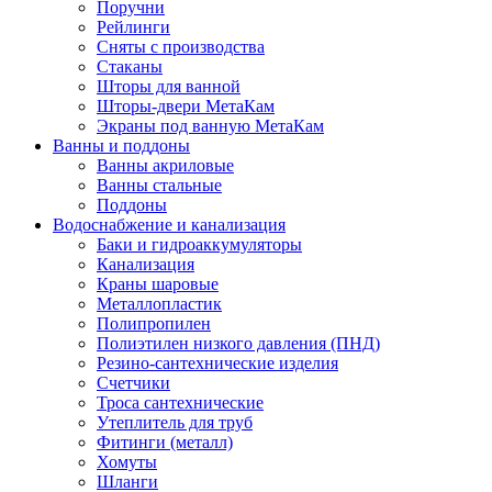
Поручни
Рейлинги
Сняты с производства
Стаканы
Шторы для ванной
Шторы-двери МетаКам
Экраны под ванную МетаКам
Ванны и поддоны
Ванны акриловые
Ванны стальные
Поддоны
Водоснабжение и канализация
Баки и гидроаккумуляторы
Канализация
Краны шаровые
Металлопластик
Полипропилен
Полиэтилен низкого давления (ПНД)
Резино-сантехнические изделия
Счетчики
Троса сантехнические
Утеплитель для труб
Фитинги (металл)
Хомуты
Шланги