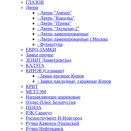
ГЛАЗОВ
Двери
- Двери "Ампир"
- Двери "Канадка"
- Двери "Прима"
- Двери "Тюльпан-2"
- Двери ламинированные
- Двери ламинированные г.Москва
- Фурнитура
ЕВРО-ЗАМКИ
Замки прочие
ЗЕНИТ Димитровград
КАЛУГА
КИРОВ (Сельмаш)
- Замки врезные Киров
- Замки накладные, гаражные Киров
КРИТ
МЕТТЭМ
Направляющие шариковые
Олдис-Плюс Белоруссия
ПЕНЗА
РЗК Сарапул
Росинструмент Н-Новгород
Ручки Каменск-Уральский
Ручки Нефтекамск