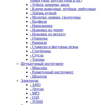
тонкогубцы, круглогубцы и пр.)
- Зубила, кернеры, шило
- Ключи разводные, трубные, имбусовые
- Лобзик ручной
- Молотки, киянки, гвоздодеры
- Надфили
- Напильники
- Ножовки по дереву
- Ножовки по металлу
- Отвертки
- Рашпили
- Стамески и фигурные резцы
- Струбцины
- Стусла
- Топоры
Штукатурный инструмент
- Миксеры
- Разметочный инструмент
- Шпатели
Электроды
- АНО
- Другие
- МР3
- ОЗЛ
- УОНИ