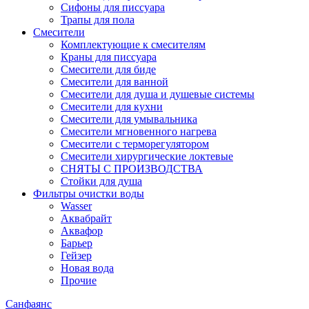
Сифоны для писсуара
Трапы для пола
Смесители
Комплектующие к смесителям
Краны для писсуара
Смесители для биде
Смесители для ванной
Смесители для душа и душевые системы
Смесители для кухни
Смесители для умывальника
Смесители мгновенного нагрева
Смесители с терморегулятором
Смесители хирургические локтевые
СНЯТЫ С ПРОИЗВОДСТВА
Стойки для душа
Фильтры очистки воды
Wasser
Аквабрайт
Аквафор
Барьер
Гейзер
Новая вода
Прочие
Санфаянс