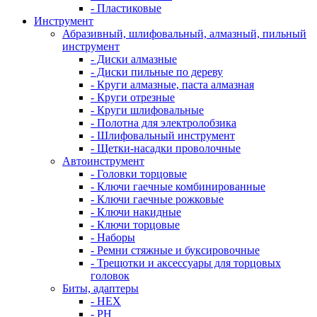
- Пластиковые
Инструмент
Абразивный, шлифовальный, алмазный, пильный
инструмент
- Диски алмазные
- Диски пильные по дереву
- Круги алмазные, паста алмазная
- Круги отрезные
- Круги шлифовальные
- Полотна для электролобзика
- Шлифовальный инструмент
- Щетки-насадки проволочные
Автоинструмент
- Головки торцовые
- Ключи гаечные комбинированные
- Ключи гаечные рожковые
- Ключи накидные
- Ключи торцовые
- Наборы
- Ремни стяжные и буксировочные
- Трещотки и аксессуары для торцовых
головок
Биты, адаптеры
- HEX
- PH