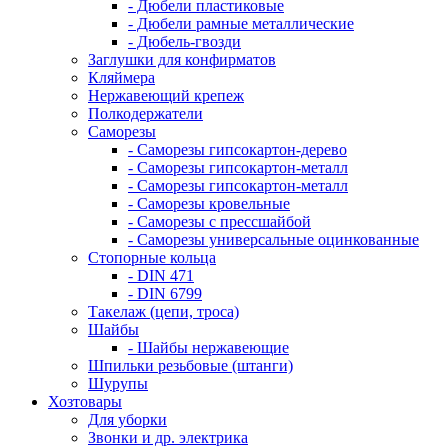
- Дюбели пластиковые
- Дюбели рамные металлические
- Дюбель-гвозди
Заглушки для конфирматов
Кляймера
Нержавеющий крепеж
Полкодержатели
Саморезы
- Саморезы гипсокартон-дерево
- Саморезы гипсокартон-металл
- Саморезы гипсокартон-металл
- Саморезы кровельные
- Саморезы с прессшайбой
- Саморезы универсальные оцинкованные
Стопорные кольца
- DIN 471
- DIN 6799
Такелаж (цепи, троса)
Шайбы
- Шайбы нержавеющие
Шпильки резьбовые (штанги)
Шурупы
Хозтовары
Для уборки
Звонки и др. электрика