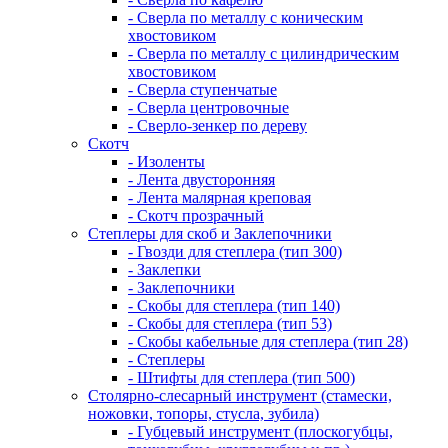
- Сверла по металлу с коническим
хвостовиком
- Сверла по металлу с цилиндрическим
хвостовиком
- Сверла ступенчатые
- Сверла центровочные
- Сверло-зенкер по дереву
Скотч
- Изоленты
- Лента двусторонняя
- Лента малярная креповая
- Скотч прозрачный
Степлеры для скоб и Заклепочники
- Гвозди для степлера (тип 300)
- Заклепки
- Заклепочники
- Скобы для степлера (тип 140)
- Скобы для степлера (тип 53)
- Скобы кабельные для степлера (тип 28)
- Степлеры
- Штифты для степлера (тип 500)
Столярно-слесарный инструмент (стамески,
ножовки, топоры, стусла, зубила)
- Губцевый инструмент (плоскогубцы,