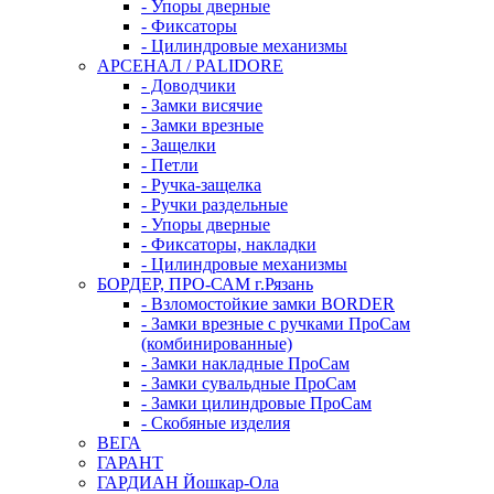
- Упоры дверные
- Фиксаторы
- Цилиндровые механизмы
АРСЕНАЛ / PALIDORE
- Доводчики
- Замки висячие
- Замки врезные
- Защелки
- Петли
- Ручка-защелка
- Ручки раздельные
- Упоры дверные
- Фиксаторы, накладки
- Цилиндровые механизмы
БОРДЕР, ПРО-САМ г.Рязань
- Взломостойкие замки BORDER
- Замки врезные с ручками ПроСам
(комбинированные)
- Замки накладные ПроСам
- Замки сувальдные ПроСам
- Замки цилиндровые ПроСам
- Скобяные изделия
ВЕГА
ГАРАНТ
ГАРДИАН Йошкар-Ола