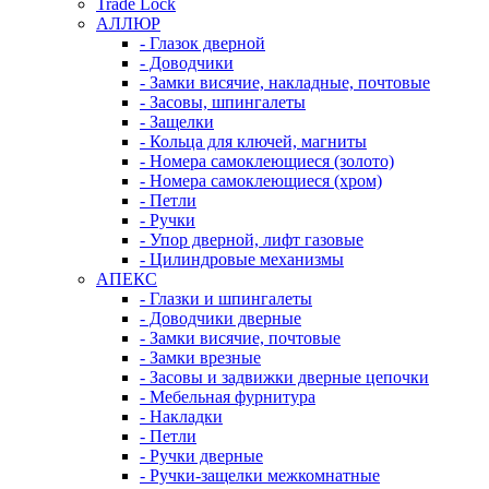
Trade Lock
АЛЛЮР
- Глазок дверной
- Доводчики
- Замки висячие, накладные, почтовые
- Засовы, шпингалеты
- Защелки
- Кольца для ключей, магниты
- Номера самоклеющиеся (золото)
- Номера самоклеющиеся (хром)
- Петли
- Ручки
- Упор дверной, лифт газовые
- Цилиндровые механизмы
АПЕКС
- Глазки и шпингалеты
- Доводчики дверные
- Замки висячие, почтовые
- Замки врезные
- Засовы и задвижки дверные цепочки
- Мебельная фурнитура
- Накладки
- Петли
- Ручки дверные
- Ручки-защелки межкомнатные