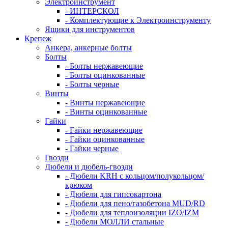
Электроинструмент
- ИНТЕРСКОЛ
- Комплектующие к Электроинструменту
Ящики для инструментов
Крепеж
Анкера, анкерные болты
Болты
- Болты нержавеющие
- Болты оцинкованные
- Болты черные
Винты
- Винты нержавеющие
- Винты оцинкованные
Гайки
- Гайки нержавеющие
- Гайки оцинкованные
- Гайки черные
Гвозди
Дюбели и дюбель-гвозди
- Дюбели KRH с кольцом/полукольцом/
крюком
- Дюбели для гипсокартона
- Дюбели для пено/газобетона MUD/RD
- Дюбели для теплоизоляции IZO/IZM
- Дюбели МОЛЛИ стальные