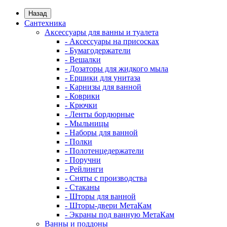
Назад
Сантехника
Аксессуары для ванны и туалета
- Аксессуары на присосках
- Бумагодержатели
- Вешалки
- Дозаторы для жидкого мыла
- Ершики для унитаза
- Карнизы для ванной
- Коврики
- Крючки
- Ленты бордюрные
- Мыльницы
- Наборы для ванной
- Полки
- Полотенцедержатели
- Поручни
- Рейлинги
- Сняты с производства
- Стаканы
- Шторы для ванной
- Шторы-двери МетаКам
- Экраны под ванную МетаКам
Ванны и поддоны