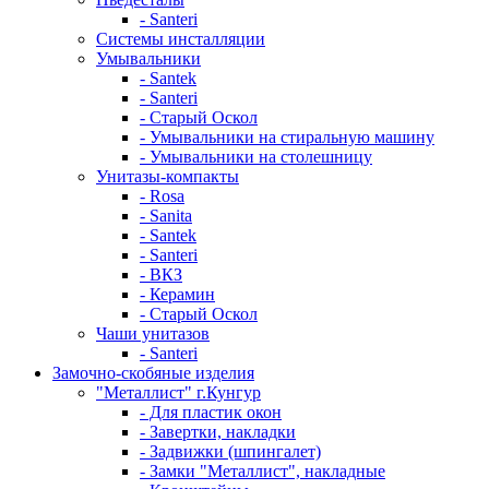
- Santeri
Системы инсталляции
Умывальники
- Santek
- Santeri
- Старый Оскол
- Умывальники на стиральную машину
- Умывальники на столешницу
Унитазы-компакты
- Rosa
- Sanita
- Santek
- Santeri
- ВКЗ
- Керамин
- Старый Оскол
Чаши унитазов
- Santeri
Замочно-скобяные изделия
"Металлист" г.Кунгур
- Для пластик окон
- Завертки, накладки
- Задвижки (шпингалет)
- Замки "Металлист", накладные