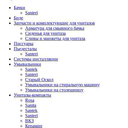
Бачки
Santeri
Биде
Запчасти и комплектующие для унитазов
Арматура для смывного бачка
Сиденья для унитаза
Сливы и манжеты для унитаза
Писсуары
Пьедесталы
Santeri
Системы инсталляции
Умывальники
Santek
Santeri
Старый Оскол
Умывальники на стиральную машину
Умывальники на столешницу
Унитазы-компакты
Rosa
Sanita
Santek
Santeri
ВКЗ
Керамин