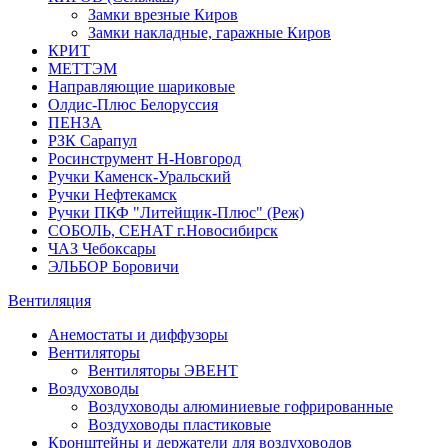
Замки врезные Киров
Замки накладные, гаражные Киров
КРИТ
МЕТТЭМ
Направляющие шариковые
Олдис-Плюс Белоруссия
ПЕНЗА
РЗК Сарапул
Росинструмент Н-Новгород
Ручки Каменск-Уральский
Ручки Нефтекамск
Ручки ПКФ "Литейщик-Плюс" (Реж)
СОБОЛЬ, СЕНАТ г.Новосибирск
ЧАЗ Чебоксары
ЭЛЬБОР Боровичи
Вентиляция
Анемостаты и диффузоры
Вентиляторы
Вентиляторы ЭВЕНТ
Воздуховоды
Воздуховоды алюминиевые гофрированные
Воздуховоды пластиковые
Кронштейны и держатели для воздуховодов