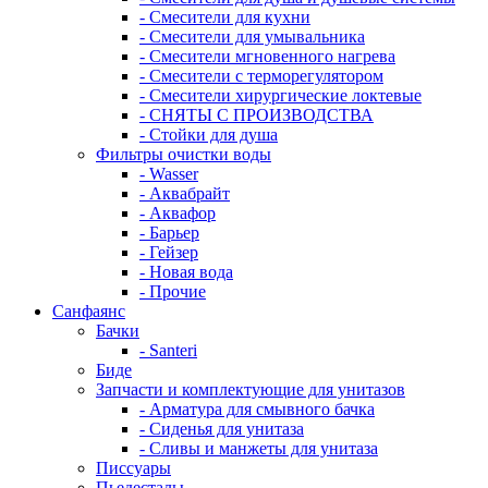
- Смесители для кухни
- Смесители для умывальника
- Смесители мгновенного нагрева
- Смесители с терморегулятором
- Смесители хирургические локтевые
- СНЯТЫ С ПРОИЗВОДСТВА
- Стойки для душа
Фильтры очистки воды
- Wasser
- Аквабрайт
- Аквафор
- Барьер
- Гейзер
- Новая вода
- Прочие
Санфаянс
Бачки
- Santeri
Биде
Запчасти и комплектующие для унитазов
- Арматура для смывного бачка
- Сиденья для унитаза
- Сливы и манжеты для унитаза
Писсуары
Пьедесталы