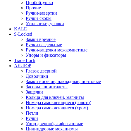
Пробой-ушко
Прочие
Ручки-завертки
Ручки-скобы
Угольники, уголки
KALE
S-Locked
Замки врезные
Ручки раздельные
Ручки-защелки межкомнатные
Упоры и фиксаторы
Trade Lock
АЛЛЮР
Глазок дверной
Доводчики
Замки висячие, накладные, почтовые
Засовы, шпингалеты
Защелки
Кольца для ключей, магниты
Номера самоклеющиеся (золото)
Номера самоклеющиеся (хром)
Петли
Ручки
Упор дверной, лифт газовые
Цилиндровые механизмы