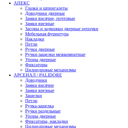
АПЕКС
Глазки и шпингалеты
Доводчики дверные
Замки висячие, почтовые
Замки врезные
Засовы и задвижки дверные цепочки
Мебельная фурнитура
Накладки
Петли
Ручки дверные
Ручки-защелки межкомнатные
Упоры дверные
Фиксаторы
Цилиндровые механизмы
АРСЕНАЛ / PALIDORE
Доводчики
Замки висячие
Замки врезные
Защелки
Петли
Ручка-защелка
Ручки раздельные
Упоры дверные
Фиксаторы, накладки
Цилиндровые механизмы