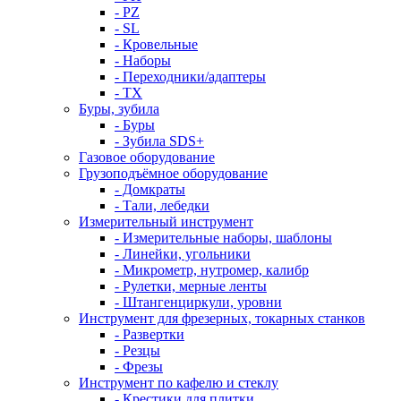
- PZ
- SL
- Кровельные
- Наборы
- Переходники/адаптеры
- ТX
Буры, зубила
- Буры
- Зубила SDS+
Газовое оборудование
Грузоподъёмное оборудование
- Домкраты
- Тали, лебедки
Измерительный инструмент
- Измерительные наборы, шаблоны
- Линейки, угольники
- Микрометр, нутромер, калибр
- Рулетки, мерные ленты
- Штангенциркули, уровни
Инструмент для фрезерных, токарных станков
- Развертки
- Резцы
- Фрезы
Инструмент по кафелю и стеклу
- Крестики для плитки