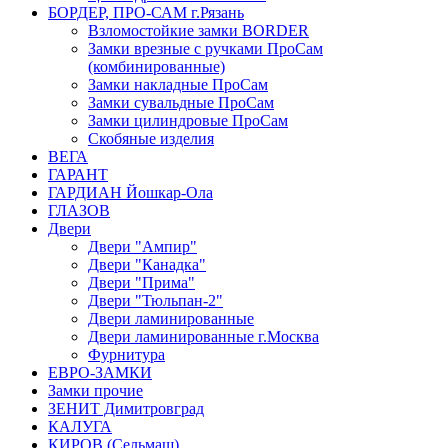
БОРДЕР, ПРО-САМ г.Рязань
Взломостойкие замки BORDER
Замки врезные с ручками ПроСам
(комбинированные)
Замки накладные ПроСам
Замки сувальдные ПроСам
Замки цилиндровые ПроСам
Скобяные изделия
ВЕГА
ГАРАНТ
ГАРДИАН Йошкар-Ола
ГЛАЗОВ
Двери
Двери "Ампир"
Двери "Канадка"
Двери "Прима"
Двери "Тюльпан-2"
Двери ламинированные
Двери ламинированные г.Москва
Фурнитура
ЕВРО-ЗАМКИ
Замки прочие
ЗЕНИТ Димитровград
КАЛУГА
КИРОВ (Сельмаш)