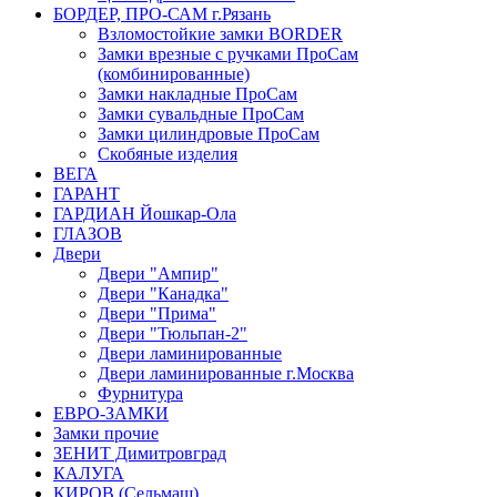
БОРДЕР, ПРО-САМ г.Рязань
Взломостойкие замки BORDER
Замки врезные с ручками ПроСам
(комбинированные)
Замки накладные ПроСам
Замки сувальдные ПроСам
Замки цилиндровые ПроСам
Скобяные изделия
ВЕГА
ГАРАНТ
ГАРДИАН Йошкар-Ола
ГЛАЗОВ
Двери
Двери "Ампир"
Двери "Канадка"
Двери "Прима"
Двери "Тюльпан-2"
Двери ламинированные
Двери ламинированные г.Москва
Фурнитура
ЕВРО-ЗАМКИ
Замки прочие
ЗЕНИТ Димитровград
КАЛУГА
КИРОВ (Сельмаш)