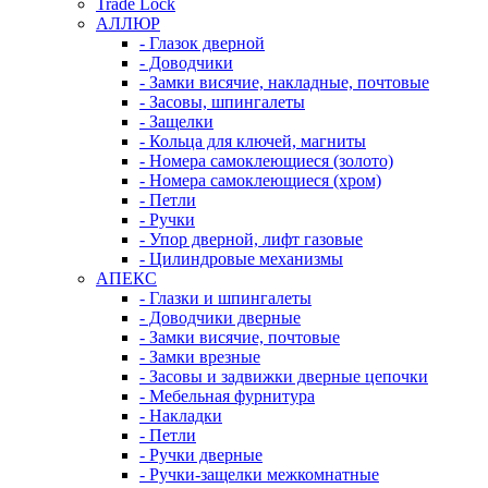
Trade Lock
АЛЛЮР
- Глазок дверной
- Доводчики
- Замки висячие, накладные, почтовые
- Засовы, шпингалеты
- Защелки
- Кольца для ключей, магниты
- Номера самоклеющиеся (золото)
- Номера самоклеющиеся (хром)
- Петли
- Ручки
- Упор дверной, лифт газовые
- Цилиндровые механизмы
АПЕКС
- Глазки и шпингалеты
- Доводчики дверные
- Замки висячие, почтовые
- Замки врезные
- Засовы и задвижки дверные цепочки
- Мебельная фурнитура
- Накладки
- Петли
- Ручки дверные
- Ручки-защелки межкомнатные