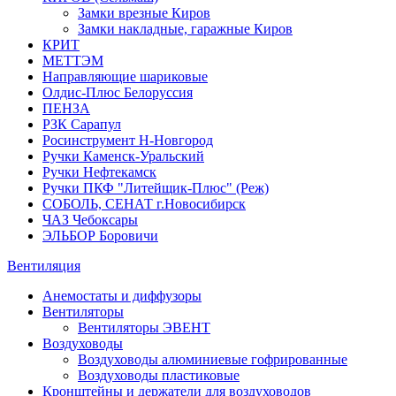
Замки врезные Киров
Замки накладные, гаражные Киров
КРИТ
МЕТТЭМ
Направляющие шариковые
Олдис-Плюс Белоруссия
ПЕНЗА
РЗК Сарапул
Росинструмент Н-Новгород
Ручки Каменск-Уральский
Ручки Нефтекамск
Ручки ПКФ "Литейщик-Плюс" (Реж)
СОБОЛЬ, СЕНАТ г.Новосибирск
ЧАЗ Чебоксары
ЭЛЬБОР Боровичи
Вентиляция
Анемостаты и диффузоры
Вентиляторы
Вентиляторы ЭВЕНТ
Воздуховоды
Воздуховоды алюминиевые гофрированные
Воздуховоды пластиковые
Кронштейны и держатели для воздуховодов