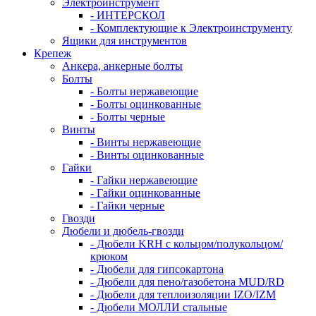
Электроинструмент
- ИНТЕРСКОЛ
- Комплектующие к Электроинструменту
Ящики для инструментов
Крепеж
Анкера, анкерные болты
Болты
- Болты нержавеющие
- Болты оцинкованные
- Болты черные
Винты
- Винты нержавеющие
- Винты оцинкованные
Гайки
- Гайки нержавеющие
- Гайки оцинкованные
- Гайки черные
Гвозди
Дюбели и дюбель-гвозди
- Дюбели KRH с кольцом/полукольцом/
крюком
- Дюбели для гипсокартона
- Дюбели для пено/газобетона MUD/RD
- Дюбели для теплоизоляции IZO/IZM
- Дюбели МОЛЛИ стальные