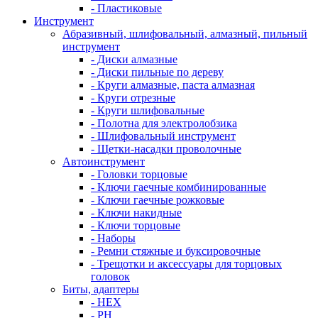
- Пластиковые
Инструмент
Абразивный, шлифовальный, алмазный, пильный
инструмент
- Диски алмазные
- Диски пильные по дереву
- Круги алмазные, паста алмазная
- Круги отрезные
- Круги шлифовальные
- Полотна для электролобзика
- Шлифовальный инструмент
- Щетки-насадки проволочные
Автоинструмент
- Головки торцовые
- Ключи гаечные комбинированные
- Ключи гаечные рожковые
- Ключи накидные
- Ключи торцовые
- Наборы
- Ремни стяжные и буксировочные
- Трещотки и аксессуары для торцовых
головок
Биты, адаптеры
- HEX
- PH