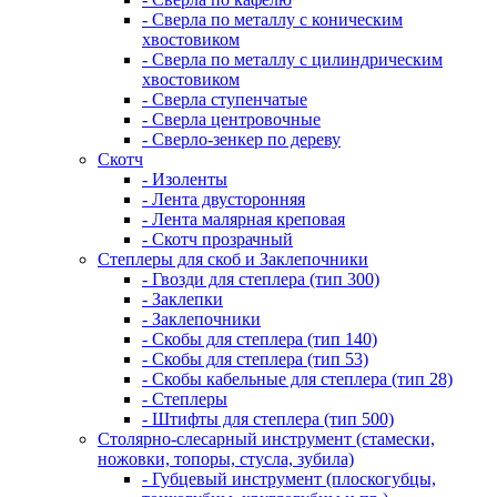
- Сверла по металлу с коническим
хвостовиком
- Сверла по металлу с цилиндрическим
хвостовиком
- Сверла ступенчатые
- Сверла центровочные
- Сверло-зенкер по дереву
Скотч
- Изоленты
- Лента двусторонняя
- Лента малярная креповая
- Скотч прозрачный
Степлеры для скоб и Заклепочники
- Гвозди для степлера (тип 300)
- Заклепки
- Заклепочники
- Скобы для степлера (тип 140)
- Скобы для степлера (тип 53)
- Скобы кабельные для степлера (тип 28)
- Степлеры
- Штифты для степлера (тип 500)
Столярно-слесарный инструмент (стамески,
ножовки, топоры, стусла, зубила)
- Губцевый инструмент (плоскогубцы,