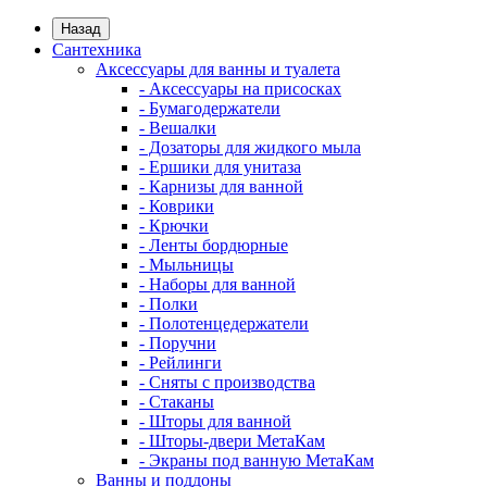
Назад
Сантехника
Аксессуары для ванны и туалета
- Аксессуары на присосках
- Бумагодержатели
- Вешалки
- Дозаторы для жидкого мыла
- Ершики для унитаза
- Карнизы для ванной
- Коврики
- Крючки
- Ленты бордюрные
- Мыльницы
- Наборы для ванной
- Полки
- Полотенцедержатели
- Поручни
- Рейлинги
- Сняты с производства
- Стаканы
- Шторы для ванной
- Шторы-двери МетаКам
- Экраны под ванную МетаКам
Ванны и поддоны