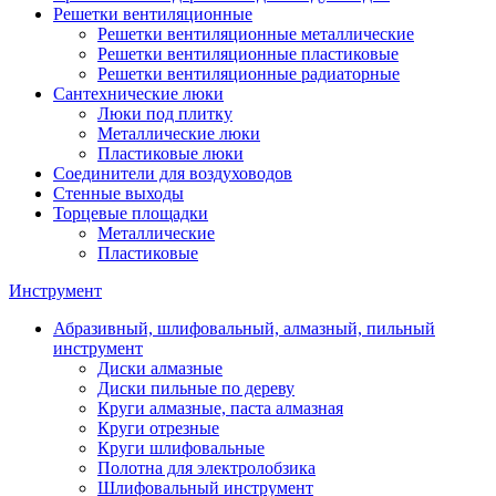
Решетки вентиляционные
Решетки вентиляционные металлические
Решетки вентиляционные пластиковые
Решетки вентиляционные радиаторные
Сантехнические люки
Люки под плитку
Металлические люки
Пластиковые люки
Соединители для воздуховодов
Стенные выходы
Торцевые площадки
Металлические
Пластиковые
Инструмент
Абразивный, шлифовальный, алмазный, пильный
инструмент
Диски алмазные
Диски пильные по дереву
Круги алмазные, паста алмазная
Круги отрезные
Круги шлифовальные
Полотна для электролобзика
Шлифовальный инструмент