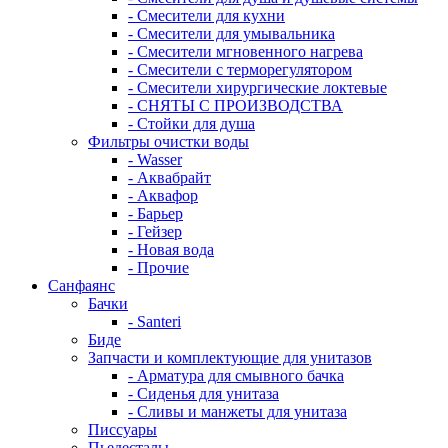
- Смесители для кухни
- Смесители для умывальника
- Смесители мгновенного нагрева
- Смесители с терморегулятором
- Смесители хирургические локтевые
- СНЯТЫ С ПРОИЗВОДСТВА
- Стойки для душа
Фильтры очистки воды
- Wasser
- Аквабрайт
- Аквафор
- Барьер
- Гейзер
- Новая вода
- Прочие
Санфаянс
Бачки
- Santeri
Биде
Запчасти и комплектующие для унитазов
- Арматура для смывного бачка
- Сиденья для унитаза
- Сливы и манжеты для унитаза
Писсуары
Пьедесталы