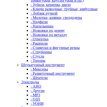
тонкогубцы, круглогубцы и пр.)
- Зубила, кернеры, шило
- Ключи разводные, трубные, имбусовые
- Лобзик ручной
- Молотки, киянки, гвоздодеры
- Надфили
- Напильники
- Ножовки по дереву
- Ножовки по металлу
- Отвертки
- Рашпили
- Стамески и фигурные резцы
- Струбцины
- Стусла
- Топоры
Штукатурный инструмент
- Миксеры
- Разметочный инструмент
- Шпатели
Электроды
- АНО
- Другие
- МР3
- ОЗЛ
- УОНИ