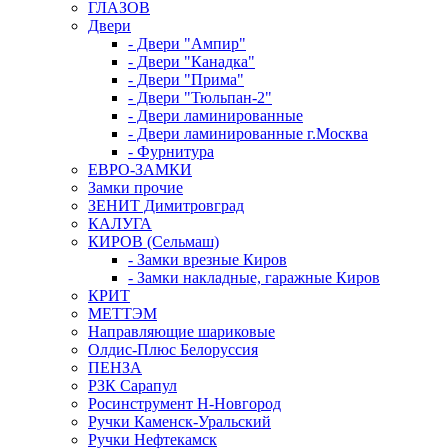
ГЛАЗОВ
Двери
- Двери "Ампир"
- Двери "Канадка"
- Двери "Прима"
- Двери "Тюльпан-2"
- Двери ламинированные
- Двери ламинированные г.Москва
- Фурнитура
ЕВРО-ЗАМКИ
Замки прочие
ЗЕНИТ Димитровград
КАЛУГА
КИРОВ (Сельмаш)
- Замки врезные Киров
- Замки накладные, гаражные Киров
КРИТ
МЕТТЭМ
Направляющие шариковые
Олдис-Плюс Белоруссия
ПЕНЗА
РЗК Сарапул
Росинструмент Н-Новгород
Ручки Каменск-Уральский
Ручки Нефтекамск