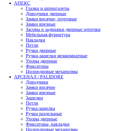
АПЕКС
Глазки и шпингалеты
Доводчики дверные
Замки висячие, почтовые
Замки врезные
Засовы и задвижки дверные цепочки
Мебельная фурнитура
Накладки
Петли
Ручки дверные
Ручки-защелки межкомнатные
Упоры дверные
Фиксаторы
Цилиндровые механизмы
АРСЕНАЛ / PALIDORE
Доводчики
Замки висячие
Замки врезные
Защелки
Петли
Ручка-защелка
Ручки раздельные
Упоры дверные
Фиксаторы, накладки
Цилиндровые механизмы