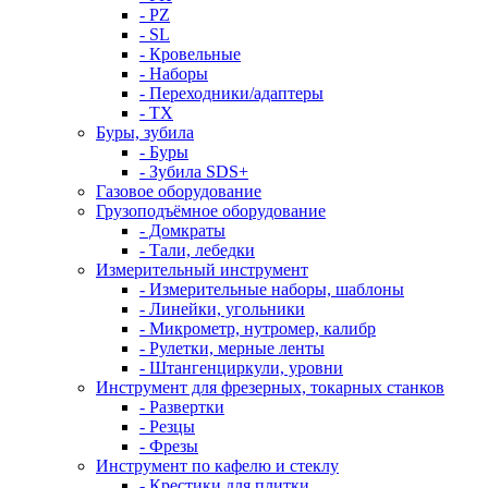
- PZ
- SL
- Кровельные
- Наборы
- Переходники/адаптеры
- ТX
Буры, зубила
- Буры
- Зубила SDS+
Газовое оборудование
Грузоподъёмное оборудование
- Домкраты
- Тали, лебедки
Измерительный инструмент
- Измерительные наборы, шаблоны
- Линейки, угольники
- Микрометр, нутромер, калибр
- Рулетки, мерные ленты
- Штангенциркули, уровни
Инструмент для фрезерных, токарных станков
- Развертки
- Резцы
- Фрезы
Инструмент по кафелю и стеклу
- Крестики для плитки