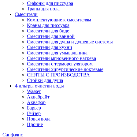
Сифоны для писсуара
Трапы для пола
Смесители
Комплектующие к смесителям
Краны для писсуара
Смесители для биде
Смесители для ванной
Смесители для душа и душевые системы
Смесители для кухни
Смесители для умывальника
Смесители мгновенного нагрева
Смесители с терморегулятором
Смесители хирургические локтевые
СНЯТЫ С ПРОИЗВОДСТВА
Стойки для душа
Фильтры очистки воды
Wasser
Аквабрайт
Аквафор
Барьер
Гейзер
Новая вода
Прочие
Санфаянс