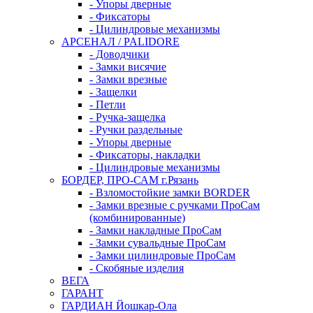
- Упоры дверные
- Фиксаторы
- Цилиндровые механизмы
АРСЕНАЛ / PALIDORE
- Доводчики
- Замки висячие
- Замки врезные
- Защелки
- Петли
- Ручка-защелка
- Ручки раздельные
- Упоры дверные
- Фиксаторы, накладки
- Цилиндровые механизмы
БОРДЕР, ПРО-САМ г.Рязань
- Взломостойкие замки BORDER
- Замки врезные с ручками ПроСам
(комбинированные)
- Замки накладные ПроСам
- Замки сувальдные ПроСам
- Замки цилиндровые ПроСам
- Скобяные изделия
ВЕГА
ГАРАНТ
ГАРДИАН Йошкар-Ола