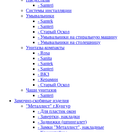
- Santeri
Системы инсталляции
Умывальники
- Santek
- Santeri
- Старый Оскол
- Умывальники на стиральную машину
- Умывальники на столешницу
Унитазы-компакты
- Rosa
- Sanita
- Santek
- Santeri
- ВКЗ
- Керамин
- Старый Оскол
Чаши унитазов
- Santeri
Замочно-скобяные изделия
"Металлист" г.Кунгур
- Для пластик окон
- Завертки, накладки
- Задвижки (шпингалет)
- Замки "Металлист", накладные