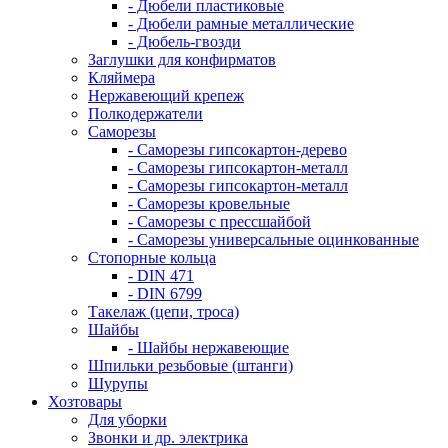
- Дюбели пластиковые
- Дюбели рамные металлические
- Дюбель-гвозди
Заглушки для конфирматов
Кляймера
Нержавеющий крепеж
Полкодержатели
Саморезы
- Саморезы гипсокартон-дерево
- Саморезы гипсокартон-металл
- Саморезы гипсокартон-металл
- Саморезы кровельные
- Саморезы с прессшайбой
- Саморезы универсальные оцинкованные
Стопорные кольца
- DIN 471
- DIN 6799
Такелаж (цепи, троса)
Шайбы
- Шайбы нержавеющие
Шпильки резьбовые (штанги)
Шурупы
Хозтовары
Для уборки
Звонки и др. электрика