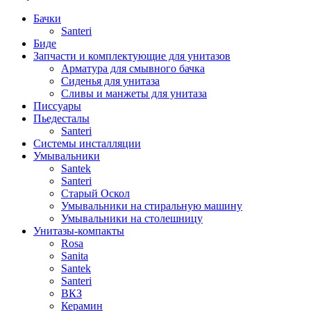
Бачки
Santeri
Биде
Запчасти и комплектующие для унитазов
Арматура для смывного бачка
Сиденья для унитаза
Сливы и манжеты для унитаза
Писсуары
Пьедесталы
Santeri
Системы инсталляции
Умывальники
Santek
Santeri
Старый Оскол
Умывальники на стиральную машину
Умывальники на столешницу
Унитазы-компакты
Rosa
Sanita
Santek
Santeri
ВКЗ
Керамин