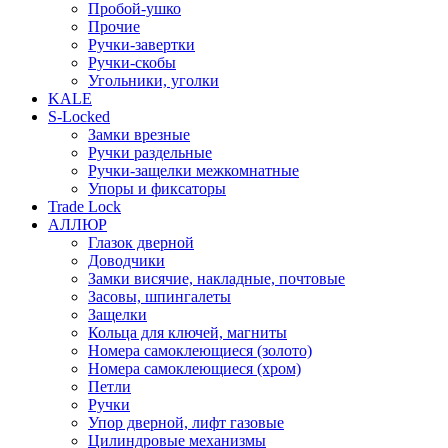
Пробой-ушко
Прочие
Ручки-завертки
Ручки-скобы
Угольники, уголки
KALE
S-Locked
Замки врезные
Ручки раздельные
Ручки-защелки межкомнатные
Упоры и фиксаторы
Trade Lock
АЛЛЮР
Глазок дверной
Доводчики
Замки висячие, накладные, почтовые
Засовы, шпингалеты
Защелки
Кольца для ключей, магниты
Номера самоклеющиеся (золото)
Номера самоклеющиеся (хром)
Петли
Ручки
Упор дверной, лифт газовые
Цилиндровые механизмы