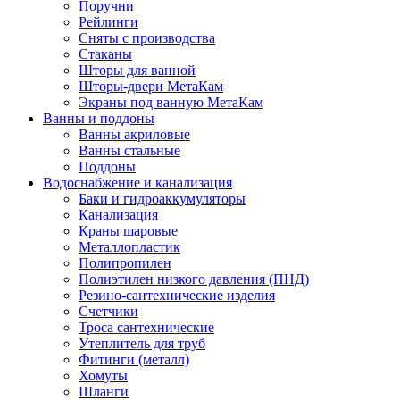
Поручни
Рейлинги
Сняты с производства
Стаканы
Шторы для ванной
Шторы-двери МетаКам
Экраны под ванную МетаКам
Ванны и поддоны
Ванны акриловые
Ванны стальные
Поддоны
Водоснабжение и канализация
Баки и гидроаккумуляторы
Канализация
Краны шаровые
Металлопластик
Полипропилен
Полиэтилен низкого давления (ПНД)
Резино-сантехнические изделия
Счетчики
Троса сантехнические
Утеплитель для труб
Фитинги (металл)
Хомуты
Шланги