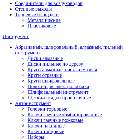
Соединители для воздуховодов
Стенные выходы
Торцевые площадки
Металлические
Пластиковые
Инструмент
Абразивный, шлифовальный, алмазный, пильный
инструмент
Диски алмазные
Диски пильные по дереву
Круги алмазные, паста алмазная
Круги отрезные
Круги шлифовальные
Полотна для электролобзика
Шлифовальный инструмент
Щетки-насадки проволочные
Автоинструмент
Головки торцовые
Ключи гаечные комбинированные
Ключи гаечные рожковые
Ключи накидные
Ключи торцовые
Наборы