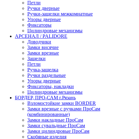
Петли
Ручки дверные
Ручки-защелки межкомнатные
Упоры дверные
Фиксаторы
Цилиндровые механизмы
АРСЕНАЛ / PALIDORE
Доводчики
Замки висячие
Замки врезные
Защелки
Петли
Ручка-защелка
Ручки раздельные
Упоры дверные
Фиксаторы, накладки
Цилиндровые механизмы
БОРДЕР, ПРО-САМ г.Рязань
Взломостойкие замки BORDER
Замки врезные с ручками ПроСам
(комбинированные)
Замки накладные ПроСам
Замки сувальдные ПроСам
Замки цилиндровые ПроСам
Скобяные изделия