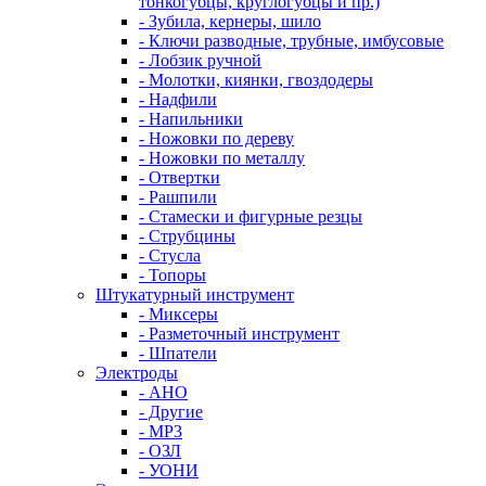
тонкогубцы, круглогубцы и пр.)
- Зубила, кернеры, шило
- Ключи разводные, трубные, имбусовые
- Лобзик ручной
- Молотки, киянки, гвоздодеры
- Надфили
- Напильники
- Ножовки по дереву
- Ножовки по металлу
- Отвертки
- Рашпили
- Стамески и фигурные резцы
- Струбцины
- Стусла
- Топоры
Штукатурный инструмент
- Миксеры
- Разметочный инструмент
- Шпатели
Электроды
- АНО
- Другие
- МР3
- ОЗЛ
- УОНИ