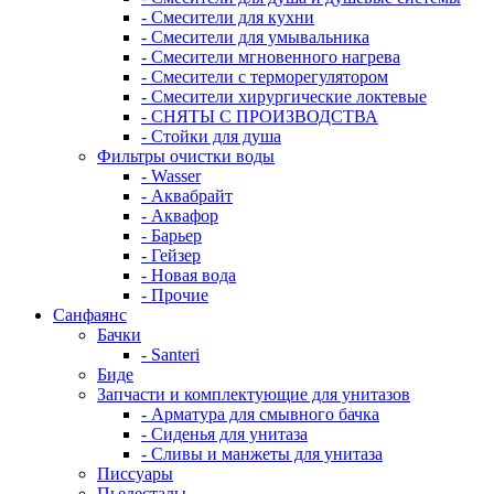
- Смесители для кухни
- Смесители для умывальника
- Смесители мгновенного нагрева
- Смесители с терморегулятором
- Смесители хирургические локтевые
- СНЯТЫ С ПРОИЗВОДСТВА
- Стойки для душа
Фильтры очистки воды
- Wasser
- Аквабрайт
- Аквафор
- Барьер
- Гейзер
- Новая вода
- Прочие
Санфаянс
Бачки
- Santeri
Биде
Запчасти и комплектующие для унитазов
- Арматура для смывного бачка
- Сиденья для унитаза
- Сливы и манжеты для унитаза
Писсуары
Пьедесталы