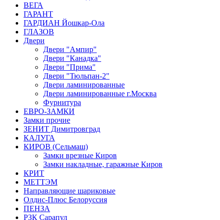
ВЕГА
ГАРАНТ
ГАРДИАН Йошкар-Ола
ГЛАЗОВ
Двери
Двери "Ампир"
Двери "Канадка"
Двери "Прима"
Двери "Тюльпан-2"
Двери ламинированные
Двери ламинированные г.Москва
Фурнитура
ЕВРО-ЗАМКИ
Замки прочие
ЗЕНИТ Димитровград
КАЛУГА
КИРОВ (Сельмаш)
Замки врезные Киров
Замки накладные, гаражные Киров
КРИТ
МЕТТЭМ
Направляющие шариковые
Олдис-Плюс Белоруссия
ПЕНЗА
РЗК Сарапул