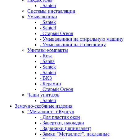
- Santeri
Системы инсталляции
Умывальники
- Santek
- Santeri
- Старый Оскол
- Умывальники на стиральную машину
- Умывальники на столешницу
Унитазы-компакты
- Rosa
- Sanita
- Santek
- Santeri
- ВКЗ
- Керамин
- Старый Оскол
Чаши унитазов
- Santeri
Замочно-скобяные изделия
"Металлист" г.Кунгур
- Для пластик окон
- Завертки, накладки
- Задвижки (шпингалет)
- Замки "Металлист", накладные