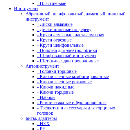
- Пластиковые
Инструмент
Абразивный, шлифовальный, алмазный, пильный
инструмент
- Диски алмазные
- Диски пильные по дереву
- Круги алмазные, паста алмазная
- Круги отрезные
- Круги шлифовальные
- Полотна для электролобзика
- Шлифовальный инструмент
- Щетки-насадки проволочные
Автоинструмент
- Головки торцовые
- Ключи гаечные комбинированные
- Ключи гаечные рожковые
- Ключи накидные
- Ключи торцовые
- Наборы
- Ремни стяжные и буксировочные
- Трещотки и аксессуары для торцовых
головок
Биты, адаптеры
- HEX
- PH