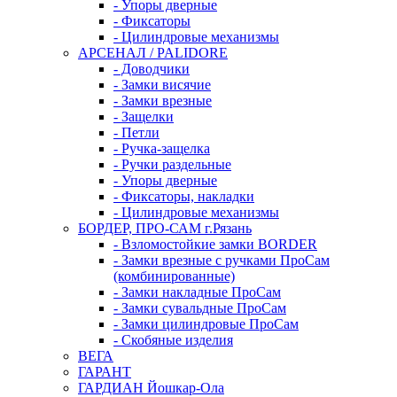
- Упоры дверные
- Фиксаторы
- Цилиндровые механизмы
АРСЕНАЛ / PALIDORE
- Доводчики
- Замки висячие
- Замки врезные
- Защелки
- Петли
- Ручка-защелка
- Ручки раздельные
- Упоры дверные
- Фиксаторы, накладки
- Цилиндровые механизмы
БОРДЕР, ПРО-САМ г.Рязань
- Взломостойкие замки BORDER
- Замки врезные с ручками ПроСам
(комбинированные)
- Замки накладные ПроСам
- Замки сувальдные ПроСам
- Замки цилиндровые ПроСам
- Скобяные изделия
ВЕГА
ГАРАНТ
ГАРДИАН Йошкар-Ола