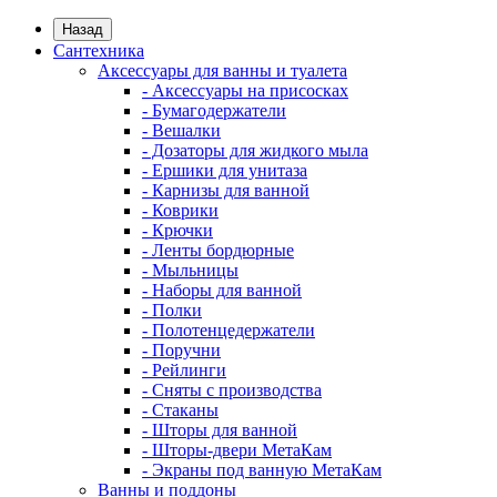
Назад
Сантехника
Аксессуары для ванны и туалета
- Аксессуары на присосках
- Бумагодержатели
- Вешалки
- Дозаторы для жидкого мыла
- Ершики для унитаза
- Карнизы для ванной
- Коврики
- Крючки
- Ленты бордюрные
- Мыльницы
- Наборы для ванной
- Полки
- Полотенцедержатели
- Поручни
- Рейлинги
- Сняты с производства
- Стаканы
- Шторы для ванной
- Шторы-двери МетаКам
- Экраны под ванную МетаКам
Ванны и поддоны