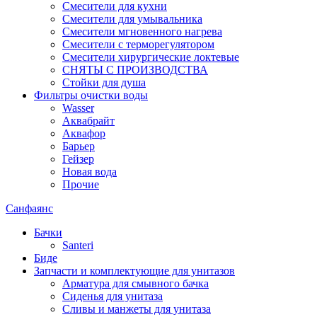
Смесители для кухни
Смесители для умывальника
Смесители мгновенного нагрева
Смесители с терморегулятором
Смесители хирургические локтевые
СНЯТЫ С ПРОИЗВОДСТВА
Стойки для душа
Фильтры очистки воды
Wasser
Аквабрайт
Аквафор
Барьер
Гейзер
Новая вода
Прочие
Санфаянс
Бачки
Santeri
Биде
Запчасти и комплектующие для унитазов
Арматура для смывного бачка
Сиденья для унитаза
Сливы и манжеты для унитаза