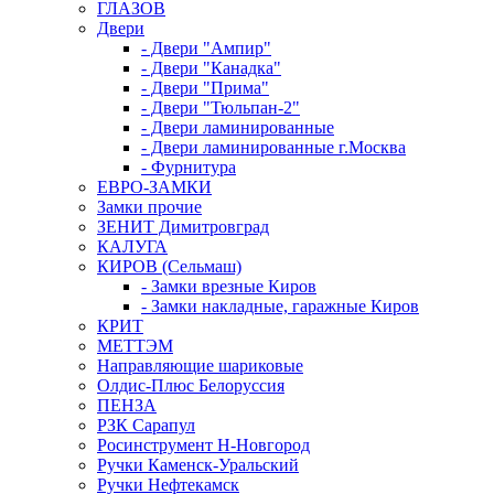
ГЛАЗОВ
Двери
- Двери "Ампир"
- Двери "Канадка"
- Двери "Прима"
- Двери "Тюльпан-2"
- Двери ламинированные
- Двери ламинированные г.Москва
- Фурнитура
ЕВРО-ЗАМКИ
Замки прочие
ЗЕНИТ Димитровград
КАЛУГА
КИРОВ (Сельмаш)
- Замки врезные Киров
- Замки накладные, гаражные Киров
КРИТ
МЕТТЭМ
Направляющие шариковые
Олдис-Плюс Белоруссия
ПЕНЗА
РЗК Сарапул
Росинструмент Н-Новгород
Ручки Каменск-Уральский
Ручки Нефтекамск