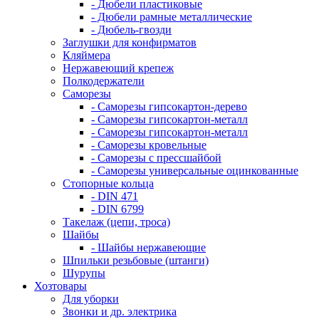
- Дюбели пластиковые
- Дюбели рамные металлические
- Дюбель-гвозди
Заглушки для конфирматов
Кляймера
Нержавеющий крепеж
Полкодержатели
Саморезы
- Саморезы гипсокартон-дерево
- Саморезы гипсокартон-металл
- Саморезы гипсокартон-металл
- Саморезы кровельные
- Саморезы с прессшайбой
- Саморезы универсальные оцинкованные
Стопорные кольца
- DIN 471
- DIN 6799
Такелаж (цепи, троса)
Шайбы
- Шайбы нержавеющие
Шпильки резьбовые (штанги)
Шурупы
Хозтовары
Для уборки
Звонки и др. электрика