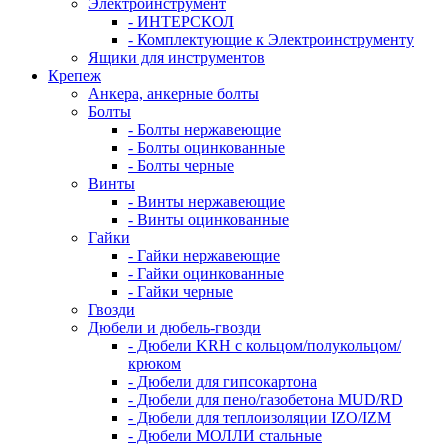
Электроинструмент
- ИНТЕРСКОЛ
- Комплектующие к Электроинструменту
Ящики для инструментов
Крепеж
Анкера, анкерные болты
Болты
- Болты нержавеющие
- Болты оцинкованные
- Болты черные
Винты
- Винты нержавеющие
- Винты оцинкованные
Гайки
- Гайки нержавеющие
- Гайки оцинкованные
- Гайки черные
Гвозди
Дюбели и дюбель-гвозди
- Дюбели KRH с кольцом/полукольцом/
крюком
- Дюбели для гипсокартона
- Дюбели для пено/газобетона MUD/RD
- Дюбели для теплоизоляции IZO/IZM
- Дюбели МОЛЛИ стальные