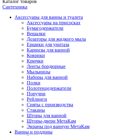
Каталог
товаров
Сантехника
Аксессуары для ванны и туалета
Аксессуары на присосках
Бумагодержатели
Вешалки
Дозаторы для жидкого мыла
Ершики для унитаза
Карнизы для ванной
Коврики
Крючки
Ленты бордюрные
Мыльницы
Наборы для ванной
Полки
Полотенцедержатели
Поручни
Рейлинги
Сняты с производства
Стаканы
Шторы для ванной
Шторы-двери МетаКам
Экраны под ванную МетаКам
Ванны и поддоны