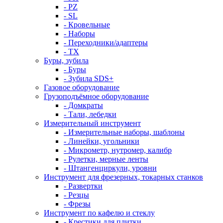
- PZ
- SL
- Кровельные
- Наборы
- Переходники/адаптеры
- ТX
Буры, зубила
- Буры
- Зубила SDS+
Газовое оборудование
Грузоподъёмное оборудование
- Домкраты
- Тали, лебедки
Измерительный инструмент
- Измерительные наборы, шаблоны
- Линейки, угольники
- Микрометр, нутромер, калибр
- Рулетки, мерные ленты
- Штангенциркули, уровни
Инструмент для фрезерных, токарных станков
- Развертки
- Резцы
- Фрезы
Инструмент по кафелю и стеклу
- Крестики для плитки