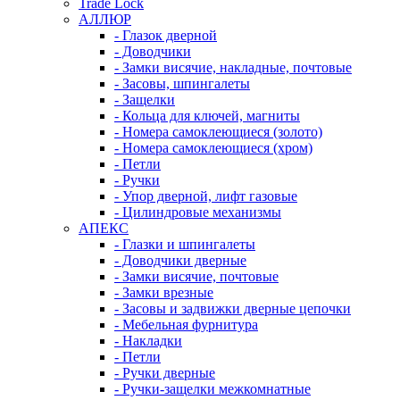
Trade Lock
АЛЛЮР
- Глазок дверной
- Доводчики
- Замки висячие, накладные, почтовые
- Засовы, шпингалеты
- Защелки
- Кольца для ключей, магниты
- Номера самоклеющиеся (золото)
- Номера самоклеющиеся (хром)
- Петли
- Ручки
- Упор дверной, лифт газовые
- Цилиндровые механизмы
АПЕКС
- Глазки и шпингалеты
- Доводчики дверные
- Замки висячие, почтовые
- Замки врезные
- Засовы и задвижки дверные цепочки
- Мебельная фурнитура
- Накладки
- Петли
- Ручки дверные
- Ручки-защелки межкомнатные