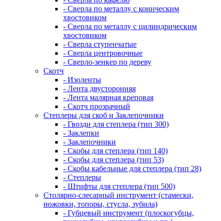
- Сверла по металлу с коническим
хвостовиком
- Сверла по металлу с цилиндрическим
хвостовиком
- Сверла ступенчатые
- Сверла центровочные
- Сверло-зенкер по дереву
Скотч
- Изоленты
- Лента двусторонняя
- Лента малярная креповая
- Скотч прозрачный
Степлеры для скоб и Заклепочники
- Гвозди для степлера (тип 300)
- Заклепки
- Заклепочники
- Скобы для степлера (тип 140)
- Скобы для степлера (тип 53)
- Скобы кабельные для степлера (тип 28)
- Степлеры
- Штифты для степлера (тип 500)
Столярно-слесарный инструмент (стамески,
ножовки, топоры, стусла, зубила)
- Губцевый инструмент (плоскогубцы,