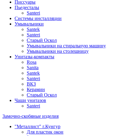
Писсуары
Пьедесталы
Santeri
Системы инсталляции
Умывальники
Santek
Santeri
Старый Оскол
Умывальники на стиральную машину
Умывальники на столешницу
Унитазы-компакты
Rosa
Sanita
Santek
Santeri
ВКЗ
Керамин
Старый Оскол
Чаши унитазов
Santeri
Замочно-скобяные изделия
"Металлист" г.Кунгур
Для пластик окон