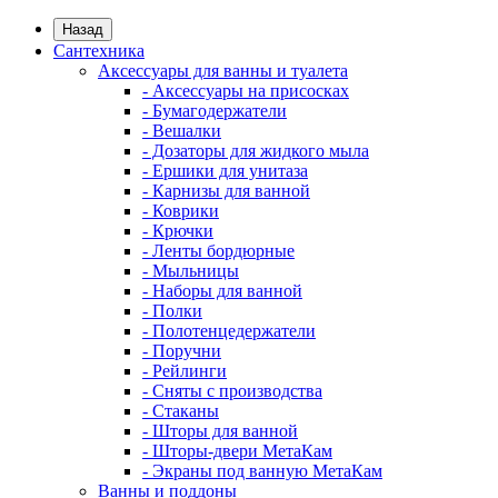
Назад
Сантехника
Аксессуары для ванны и туалета
- Аксессуары на присосках
- Бумагодержатели
- Вешалки
- Дозаторы для жидкого мыла
- Ершики для унитаза
- Карнизы для ванной
- Коврики
- Крючки
- Ленты бордюрные
- Мыльницы
- Наборы для ванной
- Полки
- Полотенцедержатели
- Поручни
- Рейлинги
- Сняты с производства
- Стаканы
- Шторы для ванной
- Шторы-двери МетаКам
- Экраны под ванную МетаКам
Ванны и поддоны