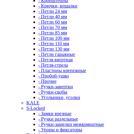
- Кронштейны
- Крючки, вешалки
- Петли 24 мм
- Петли 40 мм
- Петли 60 мм
- Петли 70 мм
- Петли 85 мм
- Петли 100 мм
- Петли 110 мм
- Петли 130 мм
- Петли гаражные
- Петля ввертная
- Петля-стрела
- Пластины крепежные
- Пробой-ушко
- Прочие
- Ручки-завертки
- Ручки-скобы
- Угольники, уголки
KALE
S-Locked
- Замки врезные
- Ручки раздельные
- Ручки-защелки межкомнатные
- Упоры и фиксаторы