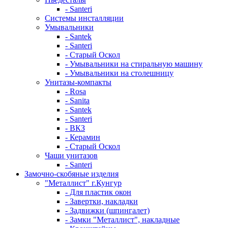
- Santeri
Системы инсталляции
Умывальники
- Santek
- Santeri
- Старый Оскол
- Умывальники на стиральную машину
- Умывальники на столешницу
Унитазы-компакты
- Rosa
- Sanita
- Santek
- Santeri
- ВКЗ
- Керамин
- Старый Оскол
Чаши унитазов
- Santeri
Замочно-скобяные изделия
"Металлист" г.Кунгур
- Для пластик окон
- Завертки, накладки
- Задвижки (шпингалет)
- Замки "Металлист", накладные