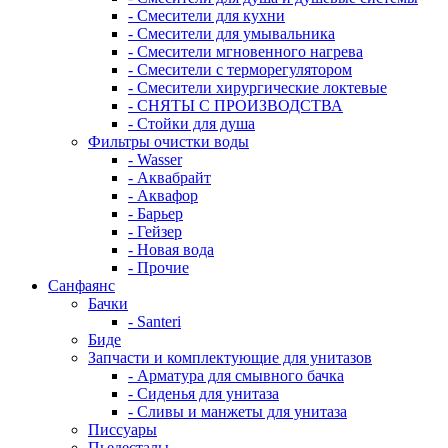
- Смесители для кухни
- Смесители для умывальника
- Смесители мгновенного нагрева
- Смесители с терморегулятором
- Смесители хирургические локтевые
- СНЯТЫ С ПРОИЗВОДСТВА
- Стойки для душа
Фильтры очистки воды
- Wasser
- Аквабрайт
- Аквафор
- Барьер
- Гейзер
- Новая вода
- Прочие
Санфаянс
Бачки
- Santeri
Биде
Запчасти и комплектующие для унитазов
- Арматура для смывного бачка
- Сиденья для унитаза
- Сливы и манжеты для унитаза
Писсуары
Пьедесталы