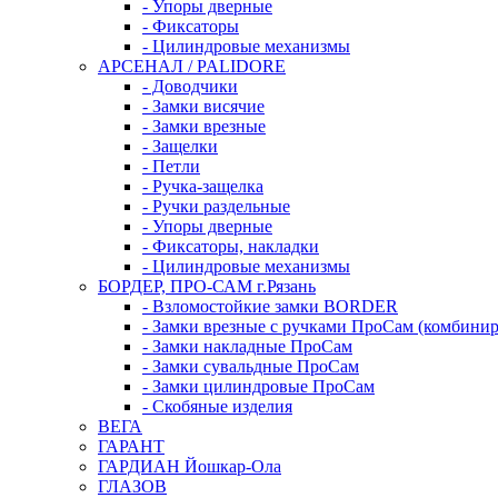
- Упоры дверные
- Фиксаторы
- Цилиндровые механизмы
АРСЕНАЛ / PALIDORE
- Доводчики
- Замки висячие
- Замки врезные
- Защелки
- Петли
- Ручка-защелка
- Ручки раздельные
- Упоры дверные
- Фиксаторы, накладки
- Цилиндровые механизмы
БОРДЕР, ПРО-САМ г.Рязань
- Взломостойкие замки BORDER
- Замки врезные с ручками ПроСам (комбини
- Замки накладные ПроСам
- Замки сувальдные ПроСам
- Замки цилиндровые ПроСам
- Скобяные изделия
ВЕГА
ГАРАНТ
ГАРДИАН Йошкар-Ола
ГЛАЗОВ