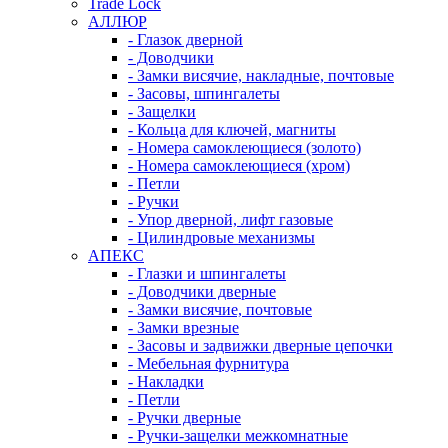
Trade Lock
АЛЛЮР
- Глазок дверной
- Доводчики
- Замки висячие, накладные, почтовые
- Засовы, шпингалеты
- Защелки
- Кольца для ключей, магниты
- Номера самоклеющиеся (золото)
- Номера самоклеющиеся (хром)
- Петли
- Ручки
- Упор дверной, лифт газовые
- Цилиндровые механизмы
АПЕКС
- Глазки и шпингалеты
- Доводчики дверные
- Замки висячие, почтовые
- Замки врезные
- Засовы и задвижки дверные цепочки
- Мебельная фурнитура
- Накладки
- Петли
- Ручки дверные
- Ручки-защелки межкомнатные