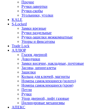
Прочие
Ручки-завертки
Ручки-скобы
Угольники, уголки
KALE
S-Locked
Замки врезные
Ручки раздельные
Ручки-защелки межкомнатные
Упоры и фиксаторы
Trade Lock
АЛЛЮР
Глазок дверной
Доводчики
Замки висячие, накладные, почтовые
Засовы, шпингалеты
Защелки
Кольца для ключей, магниты
Номера самоклеющиеся (золото)
Номера самоклеющиеся (хром)
Петли
Ручки
Упор дверной, лифт газовые
Цилиндровые механизмы
АПЕКС