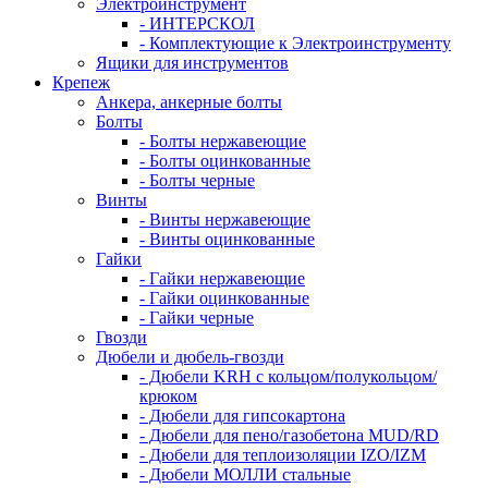
Электроинструмент
- ИНТЕРСКОЛ
- Комплектующие к Электроинструменту
Ящики для инструментов
Крепеж
Анкера, анкерные болты
Болты
- Болты нержавеющие
- Болты оцинкованные
- Болты черные
Винты
- Винты нержавеющие
- Винты оцинкованные
Гайки
- Гайки нержавеющие
- Гайки оцинкованные
- Гайки черные
Гвозди
Дюбели и дюбель-гвозди
- Дюбели KRH с кольцом/полукольцом/
крюком
- Дюбели для гипсокартона
- Дюбели для пено/газобетона MUD/RD
- Дюбели для теплоизоляции IZO/IZM
- Дюбели МОЛЛИ стальные