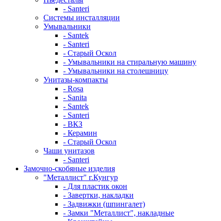
- Santeri
Системы инсталляции
Умывальники
- Santek
- Santeri
- Старый Оскол
- Умывальники на стиральную машину
- Умывальники на столешницу
Унитазы-компакты
- Rosa
- Sanita
- Santek
- Santeri
- ВКЗ
- Керамин
- Старый Оскол
Чаши унитазов
- Santeri
Замочно-скобяные изделия
"Металлист" г.Кунгур
- Для пластик окон
- Завертки, накладки
- Задвижки (шпингалет)
- Замки "Металлист", накладные