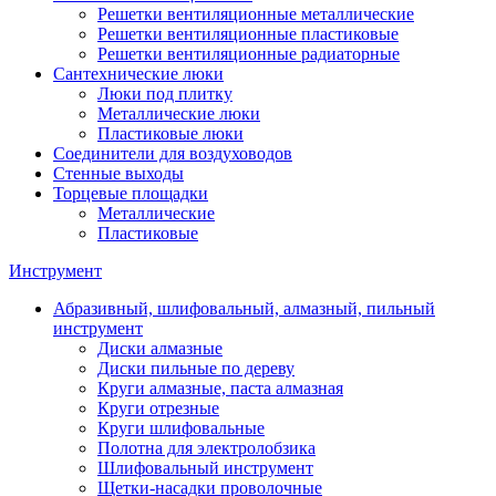
Решетки вентиляционные металлические
Решетки вентиляционные пластиковые
Решетки вентиляционные радиаторные
Сантехнические люки
Люки под плитку
Металлические люки
Пластиковые люки
Соединители для воздуховодов
Стенные выходы
Торцевые площадки
Металлические
Пластиковые
Инструмент
Абразивный, шлифовальный, алмазный, пильный
инструмент
Диски алмазные
Диски пильные по дереву
Круги алмазные, паста алмазная
Круги отрезные
Круги шлифовальные
Полотна для электролобзика
Шлифовальный инструмент
Щетки-насадки проволочные