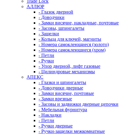
Trade Lock
АЛЛЮР
- Глазок дверной
- Доводчики
- Замки висячие, накладные, почтовые
- Засовы, шпингалеты
- Защелки
- Кольца для ключей, магниты
- Номера самоклеющиеся (золото)
- Номера самоклеющиеся (хром)
- Петли
- Ручки
- Упор дверной, лифт газовые
- Цилиндровые механизмы
АПЕКС
- Глазки и шпингалеты
- Доводчики дверные
- Замки висячие, почтовые
- Замки врезные
- Засовы и задвижки дверные цепочки
- Мебельная фурнитура
- Накладки
- Петли
- Ручки дверные
- Ручки-защелки межкомнатные