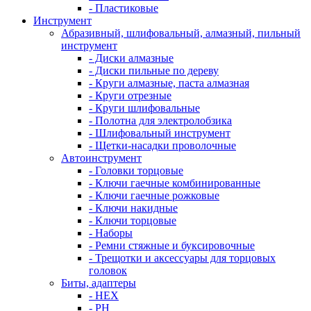
- Пластиковые
Инструмент
Абразивный, шлифовальный, алмазный, пильный
инструмент
- Диски алмазные
- Диски пильные по дереву
- Круги алмазные, паста алмазная
- Круги отрезные
- Круги шлифовальные
- Полотна для электролобзика
- Шлифовальный инструмент
- Щетки-насадки проволочные
Автоинструмент
- Головки торцовые
- Ключи гаечные комбинированные
- Ключи гаечные рожковые
- Ключи накидные
- Ключи торцовые
- Наборы
- Ремни стяжные и буксировочные
- Трещотки и аксессуары для торцовых
головок
Биты, адаптеры
- HEX
- PH