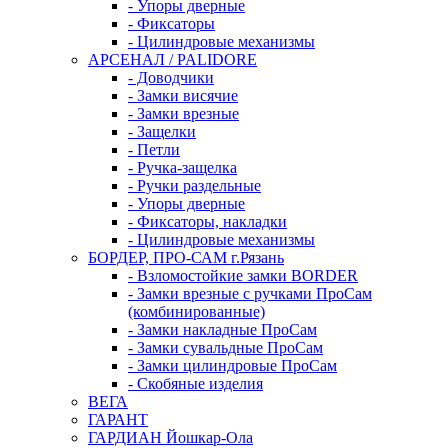
- Упоры дверные
- Фиксаторы
- Цилиндровые механизмы
АРСЕНАЛ / PALIDORE
- Доводчики
- Замки висячие
- Замки врезные
- Защелки
- Петли
- Ручка-защелка
- Ручки раздельные
- Упоры дверные
- Фиксаторы, накладки
- Цилиндровые механизмы
БОРДЕР, ПРО-САМ г.Рязань
- Взломостойкие замки BORDER
- Замки врезные с ручками ПроСам
(комбинированные)
- Замки накладные ПроСам
- Замки сувальдные ПроСам
- Замки цилиндровые ПроСам
- Скобяные изделия
ВЕГА
ГАРАНТ
ГАРДИАН Йошкар-Ола