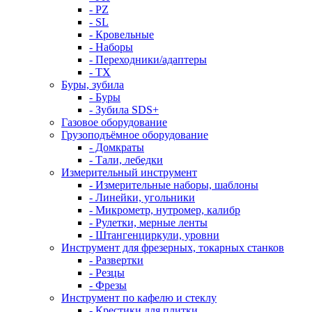
- PZ
- SL
- Кровельные
- Наборы
- Переходники/адаптеры
- ТX
Буры, зубила
- Буры
- Зубила SDS+
Газовое оборудование
Грузоподъёмное оборудование
- Домкраты
- Тали, лебедки
Измерительный инструмент
- Измерительные наборы, шаблоны
- Линейки, угольники
- Микрометр, нутромер, калибр
- Рулетки, мерные ленты
- Штангенциркули, уровни
Инструмент для фрезерных, токарных станков
- Развертки
- Резцы
- Фрезы
Инструмент по кафелю и стеклу
- Крестики для плитки