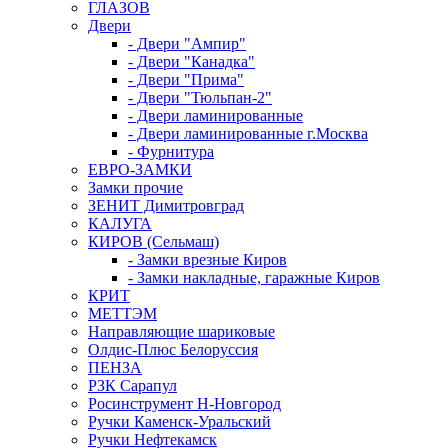
ГЛАЗОВ
Двери
- Двери "Ампир"
- Двери "Канадка"
- Двери "Прима"
- Двери "Тюльпан-2"
- Двери ламинированные
- Двери ламинированные г.Москва
- Фурнитура
ЕВРО-ЗАМКИ
Замки прочие
ЗЕНИТ Димитровград
КАЛУГА
КИРОВ (Сельмаш)
- Замки врезные Киров
- Замки накладные, гаражные Киров
КРИТ
МЕТТЭМ
Направляющие шариковые
Олдис-Плюс Белоруссия
ПЕНЗА
РЗК Сарапул
Росинструмент Н-Новгород
Ручки Каменск-Уральский
Ручки Нефтекамск