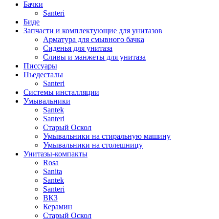
Бачки
Santeri
Биде
Запчасти и комплектующие для унитазов
Арматура для смывного бачка
Сиденья для унитаза
Сливы и манжеты для унитаза
Писсуары
Пьедесталы
Santeri
Системы инсталляции
Умывальники
Santek
Santeri
Старый Оскол
Умывальники на стиральную машину
Умывальники на столешницу
Унитазы-компакты
Rosa
Sanita
Santek
Santeri
ВКЗ
Керамин
Старый Оскол