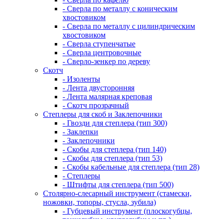
- Сверла по металлу с коническим
хвостовиком
- Сверла по металлу с цилиндрическим
хвостовиком
- Сверла ступенчатые
- Сверла центровочные
- Сверло-зенкер по дереву
Скотч
- Изоленты
- Лента двусторонняя
- Лента малярная креповая
- Скотч прозрачный
Степлеры для скоб и Заклепочники
- Гвозди для степлера (тип 300)
- Заклепки
- Заклепочники
- Скобы для степлера (тип 140)
- Скобы для степлера (тип 53)
- Скобы кабельные для степлера (тип 28)
- Степлеры
- Штифты для степлера (тип 500)
Столярно-слесарный инструмент (стамески,
ножовки, топоры, стусла, зубила)
- Губцевый инструмент (плоскогубцы,