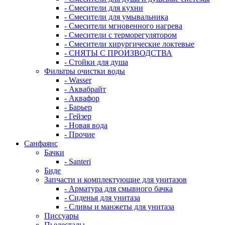
- Смесители для кухни
- Смесители для умывальника
- Смесители мгновенного нагрева
- Смесители с терморегулятором
- Смесители хирургические локтевые
- СНЯТЫ С ПРОИЗВОДСТВА
- Стойки для душа
Фильтры очистки воды
- Wasser
- Аквабрайт
- Аквафор
- Барьер
- Гейзер
- Новая вода
- Прочие
Санфаянс
Бачки
- Santeri
Биде
Запчасти и комплектующие для унитазов
- Арматура для смывного бачка
- Сиденья для унитаза
- Сливы и манжеты для унитаза
Писсуары
Пьедесталы