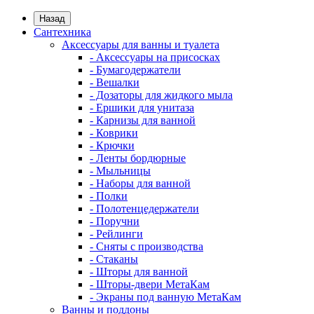
Назад
Сантехника
Аксессуары для ванны и туалета
- Аксессуары на присосках
- Бумагодержатели
- Вешалки
- Дозаторы для жидкого мыла
- Ершики для унитаза
- Карнизы для ванной
- Коврики
- Крючки
- Ленты бордюрные
- Мыльницы
- Наборы для ванной
- Полки
- Полотенцедержатели
- Поручни
- Рейлинги
- Сняты с производства
- Стаканы
- Шторы для ванной
- Шторы-двери МетаКам
- Экраны под ванную МетаКам
Ванны и поддоны