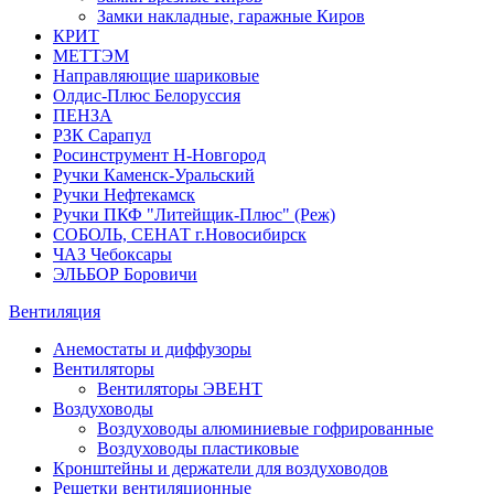
Замки накладные, гаражные Киров
КРИТ
МЕТТЭМ
Направляющие шариковые
Олдис-Плюс Белоруссия
ПЕНЗА
РЗК Сарапул
Росинструмент Н-Новгород
Ручки Каменск-Уральский
Ручки Нефтекамск
Ручки ПКФ "Литейщик-Плюс" (Реж)
СОБОЛЬ, СЕНАТ г.Новосибирск
ЧАЗ Чебоксары
ЭЛЬБОР Боровичи
Вентиляция
Анемостаты и диффузоры
Вентиляторы
Вентиляторы ЭВЕНТ
Воздуховоды
Воздуховоды алюминиевые гофрированные
Воздуховоды пластиковые
Кронштейны и держатели для воздуховодов
Решетки вентиляционные