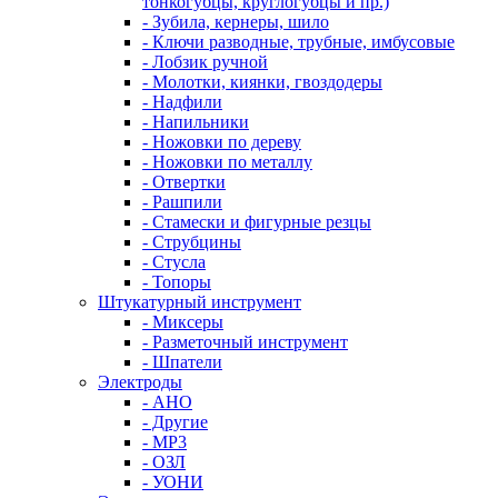
тонкогубцы, круглогубцы и пр.)
- Зубила, кернеры, шило
- Ключи разводные, трубные, имбусовые
- Лобзик ручной
- Молотки, киянки, гвоздодеры
- Надфили
- Напильники
- Ножовки по дереву
- Ножовки по металлу
- Отвертки
- Рашпили
- Стамески и фигурные резцы
- Струбцины
- Стусла
- Топоры
Штукатурный инструмент
- Миксеры
- Разметочный инструмент
- Шпатели
Электроды
- АНО
- Другие
- МР3
- ОЗЛ
- УОНИ