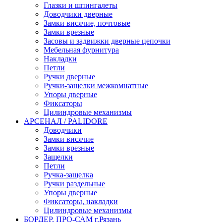
Глазки и шпингалеты
Доводчики дверные
Замки висячие, почтовые
Замки врезные
Засовы и задвижки дверные цепочки
Мебельная фурнитура
Накладки
Петли
Ручки дверные
Ручки-защелки межкомнатные
Упоры дверные
Фиксаторы
Цилиндровые механизмы
АРСЕНАЛ / PALIDORE
Доводчики
Замки висячие
Замки врезные
Защелки
Петли
Ручка-защелка
Ручки раздельные
Упоры дверные
Фиксаторы, накладки
Цилиндровые механизмы
БОРДЕР, ПРО-САМ г.Рязань