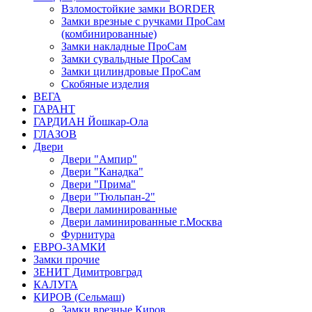
Взломостойкие замки BORDER
Замки врезные с ручками ПроСам
(комбинированные)
Замки накладные ПроСам
Замки сувальдные ПроСам
Замки цилиндровые ПроСам
Скобяные изделия
ВЕГА
ГАРАНТ
ГАРДИАН Йошкар-Ола
ГЛАЗОВ
Двери
Двери "Ампир"
Двери "Канадка"
Двери "Прима"
Двери "Тюльпан-2"
Двери ламинированные
Двери ламинированные г.Москва
Фурнитура
ЕВРО-ЗАМКИ
Замки прочие
ЗЕНИТ Димитровград
КАЛУГА
КИРОВ (Сельмаш)
Замки врезные Киров