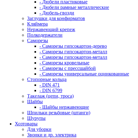
- Дюбели пластиковые
- Дюбели рамные металлические
- Дюбель-гвозди
Заглушки для конфирматов
Кляймера
Нержавеющий крепеж
Полкодержатели
Саморезы
- Саморезы гипсокартон-дерево
- Саморезы гипсокартон-металл
- Саморезы гипсокартон-металл
- Саморезы кровельные
- Саморезы с прессшайбой
- Саморезы универсальные оцинкованные
Стопорные кольца
- DIN 471
- DIN 6799
Такелаж (цепи, троса)
Шайбы
- Шайбы нержавеющие
Шпильки резьбовые (штанги)
Шурупы
Хозтовары
Для уборки
Звонки и др. электрика