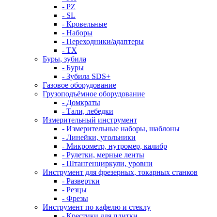
- PZ
- SL
- Кровельные
- Наборы
- Переходники/адаптеры
- ТX
Буры, зубила
- Буры
- Зубила SDS+
Газовое оборудование
Грузоподъёмное оборудование
- Домкраты
- Тали, лебедки
Измерительный инструмент
- Измерительные наборы, шаблоны
- Линейки, угольники
- Микрометр, нутромер, калибр
- Рулетки, мерные ленты
- Штангенциркули, уровни
Инструмент для фрезерных, токарных станков
- Развертки
- Резцы
- Фрезы
Инструмент по кафелю и стеклу
- Крестики для плитки