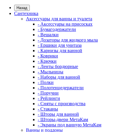
Назад
Сантехника
Аксессуары для ванны и туалета
- Аксессуары на присосках
- Бумагодержатели
- Вешалки
- Дозаторы для жидкого мыла
- Ершики для унитаза
- Карнизы для ванной
- Коврики
- Крючки
- Ленты бордюрные
- Мыльницы
- Наборы для ванной
- Полки
- Полотенцедержатели
- Поручни
- Рейлинги
- Сняты с производства
- Стаканы
- Шторы для ванной
- Шторы-двери МетаКам
- Экраны под ванную МетаКам
Ванны и поддоны