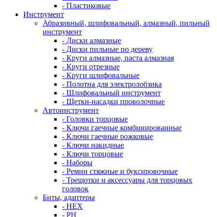
- Пластиковые
Инструмент
Абразивный, шлифовальный, алмазный, пильный
инструмент
- Диски алмазные
- Диски пильные по дереву
- Круги алмазные, паста алмазная
- Круги отрезные
- Круги шлифовальные
- Полотна для электролобзика
- Шлифовальный инструмент
- Щетки-насадки проволочные
Автоинструмент
- Головки торцовые
- Ключи гаечные комбинированные
- Ключи гаечные рожковые
- Ключи накидные
- Ключи торцовые
- Наборы
- Ремни стяжные и буксировочные
- Трещотки и аксессуары для торцовых
головок
Биты, адаптеры
- HEX
- PH