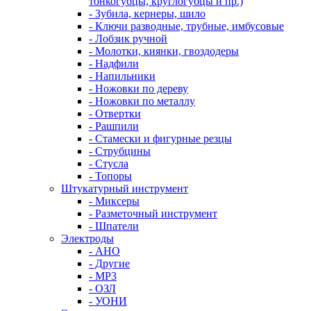
тонкогубцы, круглогубцы и пр.)
- Зубила, кернеры, шило
- Ключи разводные, трубные, имбусовые
- Лобзик ручной
- Молотки, киянки, гвоздодеры
- Надфили
- Напильники
- Ножовки по дереву
- Ножовки по металлу
- Отвертки
- Рашпили
- Стамески и фигурные резцы
- Струбцины
- Стусла
- Топоры
Штукатурный инструмент
- Миксеры
- Разметочный инструмент
- Шпатели
Электроды
- АНО
- Другие
- МР3
- ОЗЛ
- УОНИ