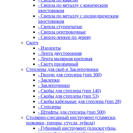
- Сверла по металлу с коническим
хвостовиком
- Сверла по металлу с цилиндрическим
хвостовиком
- Сверла ступенчатые
- Сверла центровочные
- Сверло-зенкер по дереву
Скотч
- Изоленты
- Лента двусторонняя
- Лента малярная креповая
- Скотч прозрачный
Степлеры для скоб и Заклепочники
- Гвозди для степлера (тип 300)
- Заклепки
- Заклепочники
- Скобы для степлера (тип 140)
- Скобы для степлера (тип 53)
- Скобы кабельные для степлера (тип 28)
- Степлеры
- Штифты для степлера (тип 500)
Столярно-слесарный инструмент (стамески,
ножовки, топоры, стусла, зубила)
- Губцевый инструмент (плоскогубцы,