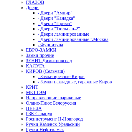
ГЛАЗОВ
Двери
- Двери "Ампир"
- Двери "Канадка"
- Двери "Прима"
- Двери "Тюльпан-2"
- Двери ламинированные
- Двери ламинированные г.Москва
- Фурнитура
ЕВРО-ЗАМКИ
Замки прочие
ЗЕНИТ Димитровград
КАЛУГА
КИРОВ (Сельмаш)
- Замки врезные Киров
- Замки накладные, гаражные Киров
КРИТ
МЕТТЭМ
Направляющие шариковые
Олдис-Плюс Белоруссия
ПЕНЗА
РЗК Сарапул
Росинструмент Н-Новгород
Ручки Каменск-Уральский
Ручки Нефтекамск