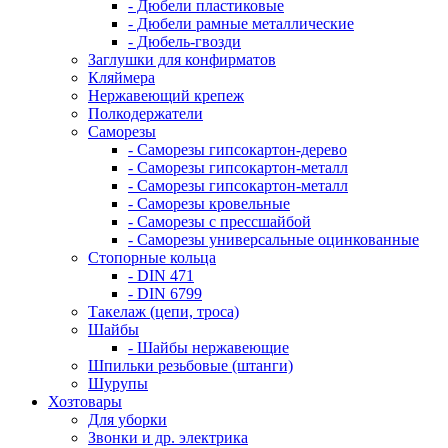
- Дюбели пластиковые
- Дюбели рамные металлические
- Дюбель-гвозди
Заглушки для конфирматов
Кляймера
Нержавеющий крепеж
Полкодержатели
Саморезы
- Саморезы гипсокартон-дерево
- Саморезы гипсокартон-металл
- Саморезы гипсокартон-металл
- Саморезы кровельные
- Саморезы с прессшайбой
- Саморезы универсальные оцинкованные
Стопорные кольца
- DIN 471
- DIN 6799
Такелаж (цепи, троса)
Шайбы
- Шайбы нержавеющие
Шпильки резьбовые (штанги)
Шурупы
Хозтовары
Для уборки
Звонки и др. электрика