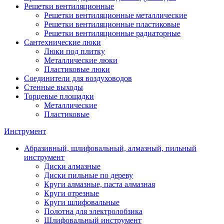
Решетки вентиляционные
Решетки вентиляционные металлические
Решетки вентиляционные пластиковые
Решетки вентиляционные радиаторные
Сантехнические люки
Люки под плитку
Металлические люки
Пластиковые люки
Соединители для воздуховодов
Стенные выходы
Торцевые площадки
Металлические
Пластиковые
Инструмент
Абразивный, шлифовальный, алмазный, пильный
инструмент
Диски алмазные
Диски пильные по дереву
Круги алмазные, паста алмазная
Круги отрезные
Круги шлифовальные
Полотна для электролобзика
Шлифовальный инструмент