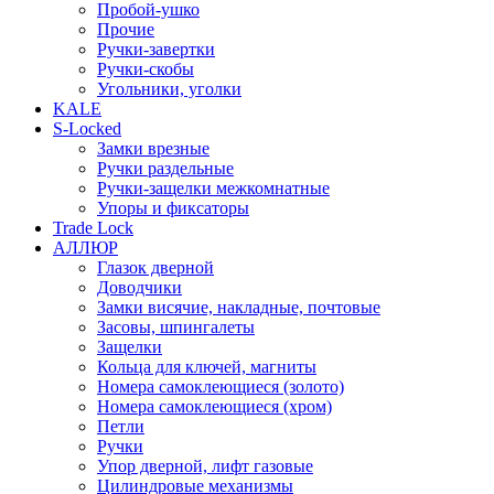
Пробой-ушко
Прочие
Ручки-завертки
Ручки-скобы
Угольники, уголки
KALE
S-Locked
Замки врезные
Ручки раздельные
Ручки-защелки межкомнатные
Упоры и фиксаторы
Trade Lock
АЛЛЮР
Глазок дверной
Доводчики
Замки висячие, накладные, почтовые
Засовы, шпингалеты
Защелки
Кольца для ключей, магниты
Номера самоклеющиеся (золото)
Номера самоклеющиеся (хром)
Петли
Ручки
Упор дверной, лифт газовые
Цилиндровые механизмы