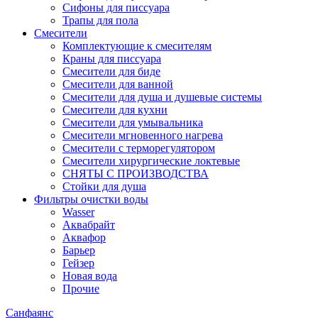
Сифоны для писсуара
Трапы для пола
Смесители
Комплектующие к смесителям
Краны для писсуара
Смесители для биде
Смесители для ванной
Смесители для душа и душевые системы
Смесители для кухни
Смесители для умывальника
Смесители мгновенного нагрева
Смесители с терморегулятором
Смесители хирургические локтевые
СНЯТЫ С ПРОИЗВОДСТВА
Стойки для душа
Фильтры очистки воды
Wasser
Аквабрайт
Аквафор
Барьер
Гейзер
Новая вода
Прочие
Санфаянс