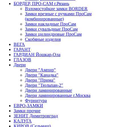
БОРДЕР, ПРО-САМ г.Рязань
Взломостойкие замки BORDER
Замки врезные с ручками ПроСам
(комбинированные)
Замки накладные ПроСам
Замки сувальдные ПроСам
Замки цилиндровые ПроСам
Скобяные изделия
ВЕГА
ГАРАНТ
ГАРДИАН Йошкар-Ола
ГЛАЗОВ
Двери
Двери "Ампир"
Двери "Канадка"
Двери "Прима"
Двери "Тюльпан-2"
Двери ламинированные
Двери ламинированные г.Москва
Фурнитура
ЕВРО-ЗАМКИ
Замки прочие
ЗЕНИТ Димитровград
КАЛУГА
КИРОВ (Сельмаш)