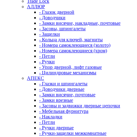
Trade Lock
АЛЛЮР
- Глазок дверной
- Доводчики
- Замки висячие, накладные, почтовые
- Засовы, шпингалеты
- Защелки
- Кольца для ключей, магниты
- Номера самоклеющиеся (золото)
- Номера самоклеющиеся (хром)
- Петли
- Ручки
- Упор дверной, лифт газовые
- Цилиндровые механизмы
АПЕКС
- Глазки и шпингалеты
- Доводчики дверные
- Замки висячие, почтовые
- Замки врезные
- Засовы и задвижки дверные цепочки
- Мебельная фурнитура
- Накладки
- Петли
- Ручки дверные
- Ручки-защелки межкомнатные