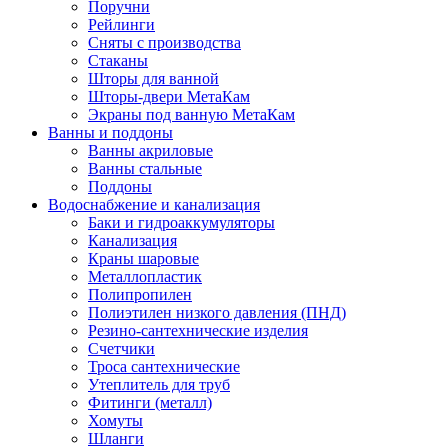
Поручни
Рейлинги
Сняты с производства
Стаканы
Шторы для ванной
Шторы-двери МетаКам
Экраны под ванную МетаКам
Ванны и поддоны
Ванны акриловые
Ванны стальные
Поддоны
Водоснабжение и канализация
Баки и гидроаккумуляторы
Канализация
Краны шаровые
Металлопластик
Полипропилен
Полиэтилен низкого давления (ПНД)
Резино-сантехнические изделия
Счетчики
Троса сантехнические
Утеплитель для труб
Фитинги (металл)
Хомуты
Шланги