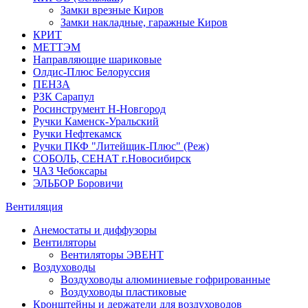
Замки врезные Киров
Замки накладные, гаражные Киров
КРИТ
МЕТТЭМ
Направляющие шариковые
Олдис-Плюс Белоруссия
ПЕНЗА
РЗК Сарапул
Росинструмент Н-Новгород
Ручки Каменск-Уральский
Ручки Нефтекамск
Ручки ПКФ "Литейщик-Плюс" (Реж)
СОБОЛЬ, СЕНАТ г.Новосибирск
ЧАЗ Чебоксары
ЭЛЬБОР Боровичи
Вентиляция
Анемостаты и диффузоры
Вентиляторы
Вентиляторы ЭВЕНТ
Воздуховоды
Воздуховоды алюминиевые гофрированные
Воздуховоды пластиковые
Кронштейны и держатели для воздуховодов