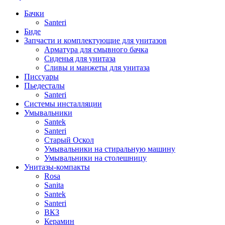
Бачки
Santeri
Биде
Запчасти и комплектующие для унитазов
Арматура для смывного бачка
Сиденья для унитаза
Сливы и манжеты для унитаза
Писсуары
Пьедесталы
Santeri
Системы инсталляции
Умывальники
Santek
Santeri
Старый Оскол
Умывальники на стиральную машину
Умывальники на столешницу
Унитазы-компакты
Rosa
Sanita
Santek
Santeri
ВКЗ
Керамин