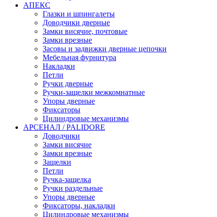
АПЕКС
Глазки и шпингалеты
Доводчики дверные
Замки висячие, почтовые
Замки врезные
Засовы и задвижки дверные цепочки
Мебельная фурнитура
Накладки
Петли
Ручки дверные
Ручки-защелки межкомнатные
Упоры дверные
Фиксаторы
Цилиндровые механизмы
АРСЕНАЛ / PALIDORE
Доводчики
Замки висячие
Замки врезные
Защелки
Петли
Ручка-защелка
Ручки раздельные
Упоры дверные
Фиксаторы, накладки
Цилиндровые механизмы