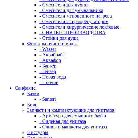
- Смесители для кухни
- Смесители для умывальника
- Смесители мгновенного нагрева
- Смесители с терморегулятором
- Смесители хирургические локтевые
- СНЯТЫ С ПРОИЗВОДСТВА
- Стойки для душа
Фильтры очистки воды
- Wasser
- Аквабрайт
- Аквафор
- Барьер
- Гейзер
- Новая вода
- Прочие
Санфаянс
Бачки
- Santeri
Биде
Запчасти и комплектующие для унитазов
- Арматура для смывного бачка
- Сиденья для унитаза
- Сливы и манжеты для унитаза
Писсуары
Пьедесталы