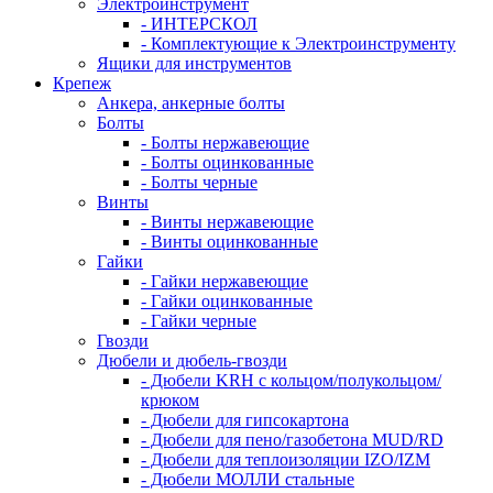
Электроинструмент
- ИНТЕРСКОЛ
- Комплектующие к Электроинструменту
Ящики для инструментов
Крепеж
Анкера, анкерные болты
Болты
- Болты нержавеющие
- Болты оцинкованные
- Болты черные
Винты
- Винты нержавеющие
- Винты оцинкованные
Гайки
- Гайки нержавеющие
- Гайки оцинкованные
- Гайки черные
Гвозди
Дюбели и дюбель-гвозди
- Дюбели KRH с кольцом/полукольцом/
крюком
- Дюбели для гипсокартона
- Дюбели для пено/газобетона MUD/RD
- Дюбели для теплоизоляции IZO/IZM
- Дюбели МОЛЛИ стальные