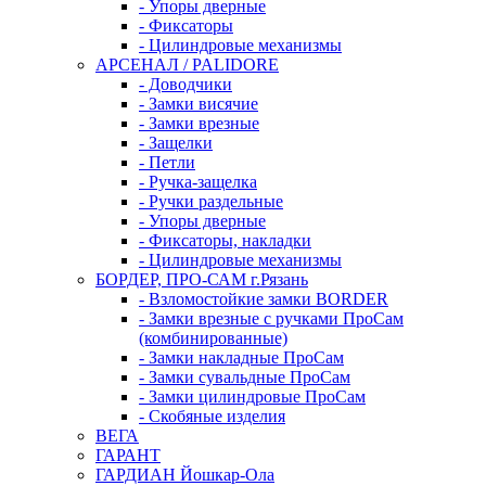
- Упоры дверные
- Фиксаторы
- Цилиндровые механизмы
АРСЕНАЛ / PALIDORE
- Доводчики
- Замки висячие
- Замки врезные
- Защелки
- Петли
- Ручка-защелка
- Ручки раздельные
- Упоры дверные
- Фиксаторы, накладки
- Цилиндровые механизмы
БОРДЕР, ПРО-САМ г.Рязань
- Взломостойкие замки BORDER
- Замки врезные с ручками ПроСам
(комбинированные)
- Замки накладные ПроСам
- Замки сувальдные ПроСам
- Замки цилиндровые ПроСам
- Скобяные изделия
ВЕГА
ГАРАНТ
ГАРДИАН Йошкар-Ола