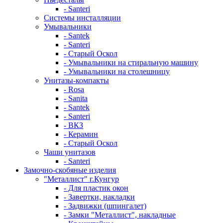
- Santeri
Системы инсталляции
Умывальники
- Santek
- Santeri
- Старый Оскол
- Умывальники на стиральную машину
- Умывальники на столешницу
Унитазы-компакты
- Rosa
- Sanita
- Santek
- Santeri
- ВКЗ
- Керамин
- Старый Оскол
Чаши унитазов
- Santeri
Замочно-скобяные изделия
"Металлист" г.Кунгур
- Для пластик окон
- Завертки, накладки
- Задвижки (шпингалет)
- Замки "Металлист", накладные