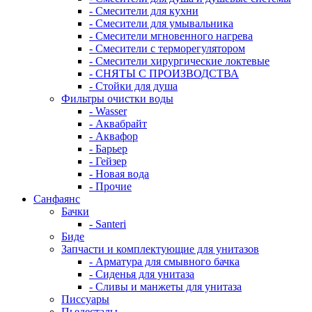
- Смесители для кухни
- Смесители для умывальника
- Смесители мгновенного нагрева
- Смесители с терморегулятором
- Смесители хирургические локтевые
- СНЯТЫ С ПРОИЗВОДСТВА
- Стойки для душа
Фильтры очистки воды
- Wasser
- Аквабрайт
- Аквафор
- Барьер
- Гейзер
- Новая вода
- Прочие
Санфаянс
Бачки
- Santeri
Биде
Запчасти и комплектующие для унитазов
- Арматура для смывного бачка
- Сиденья для унитаза
- Сливы и манжеты для унитаза
Писсуары
Пьедесталы