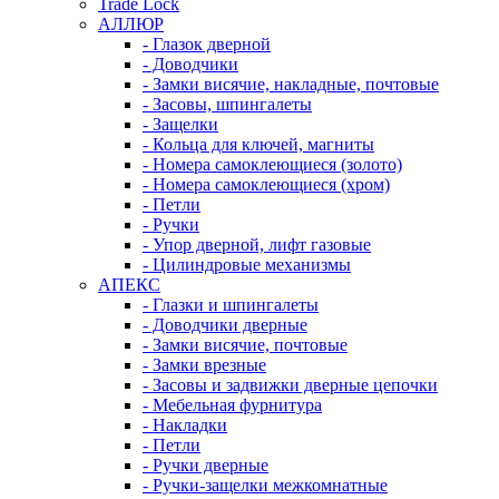
Trade Lock
АЛЛЮР
- Глазок дверной
- Доводчики
- Замки висячие, накладные, почтовые
- Засовы, шпингалеты
- Защелки
- Кольца для ключей, магниты
- Номера самоклеющиеся (золото)
- Номера самоклеющиеся (хром)
- Петли
- Ручки
- Упор дверной, лифт газовые
- Цилиндровые механизмы
АПЕКС
- Глазки и шпингалеты
- Доводчики дверные
- Замки висячие, почтовые
- Замки врезные
- Засовы и задвижки дверные цепочки
- Мебельная фурнитура
- Накладки
- Петли
- Ручки дверные
- Ручки-защелки межкомнатные