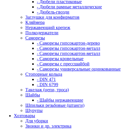
- Дюбели пластиковые
- Дюбели рамные металлические
- Дюбель-гвозди
Заглушки для конфирматов
Кляймера
Нержавеющий крепеж
Полкодержатели
Саморезы
- Саморезы гипсокартон-дерево
- Саморезы гипсокартон-металл
- Саморезы гипсокартон-металл
- Саморезы кровельные
- Саморезы с прессшайбой
- Саморезы универсальные оцинкованные
Стопорные кольца
- DIN 471
- DIN 6799
Такелаж (цепи, троса)
Шайбы
- Шайбы нержавеющие
Шпильки резьбовые (штанги)
Шурупы
Хозтовары
Для уборки
Звонки и др. электрика