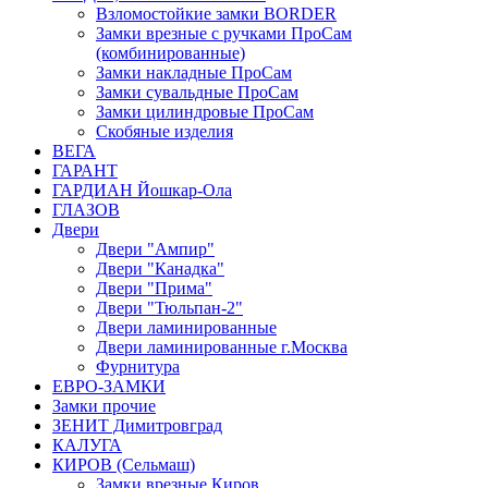
Взломостойкие замки BORDER
Замки врезные с ручками ПроСам
(комбинированные)
Замки накладные ПроСам
Замки сувальдные ПроСам
Замки цилиндровые ПроСам
Скобяные изделия
ВЕГА
ГАРАНТ
ГАРДИАН Йошкар-Ола
ГЛАЗОВ
Двери
Двери "Ампир"
Двери "Канадка"
Двери "Прима"
Двери "Тюльпан-2"
Двери ламинированные
Двери ламинированные г.Москва
Фурнитура
ЕВРО-ЗАМКИ
Замки прочие
ЗЕНИТ Димитровград
КАЛУГА
КИРОВ (Сельмаш)
Замки врезные Киров