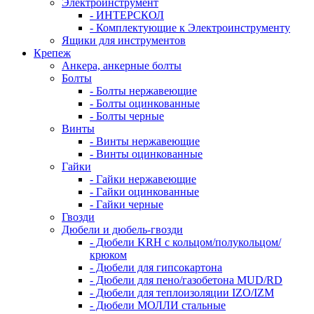
Электроинструмент
- ИНТЕРСКОЛ
- Комплектующие к Электроинструменту
Ящики для инструментов
Крепеж
Анкера, анкерные болты
Болты
- Болты нержавеющие
- Болты оцинкованные
- Болты черные
Винты
- Винты нержавеющие
- Винты оцинкованные
Гайки
- Гайки нержавеющие
- Гайки оцинкованные
- Гайки черные
Гвозди
Дюбели и дюбель-гвозди
- Дюбели KRH с кольцом/полукольцом/
крюком
- Дюбели для гипсокартона
- Дюбели для пено/газобетона MUD/RD
- Дюбели для теплоизоляции IZO/IZM
- Дюбели МОЛЛИ стальные