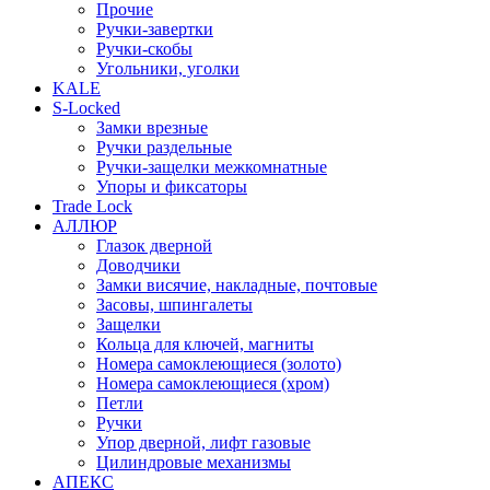
Прочие
Ручки-завертки
Ручки-скобы
Угольники, уголки
KALE
S-Locked
Замки врезные
Ручки раздельные
Ручки-защелки межкомнатные
Упоры и фиксаторы
Trade Lock
АЛЛЮР
Глазок дверной
Доводчики
Замки висячие, накладные, почтовые
Засовы, шпингалеты
Защелки
Кольца для ключей, магниты
Номера самоклеющиеся (золото)
Номера самоклеющиеся (хром)
Петли
Ручки
Упор дверной, лифт газовые
Цилиндровые механизмы
АПЕКС