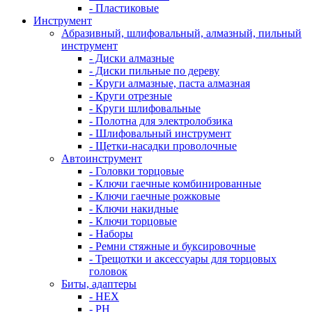
- Пластиковые
Инструмент
Абразивный, шлифовальный, алмазный, пильный
инструмент
- Диски алмазные
- Диски пильные по дереву
- Круги алмазные, паста алмазная
- Круги отрезные
- Круги шлифовальные
- Полотна для электролобзика
- Шлифовальный инструмент
- Щетки-насадки проволочные
Автоинструмент
- Головки торцовые
- Ключи гаечные комбинированные
- Ключи гаечные рожковые
- Ключи накидные
- Ключи торцовые
- Наборы
- Ремни стяжные и буксировочные
- Трещотки и аксессуары для торцовых
головок
Биты, адаптеры
- HEX
- PH