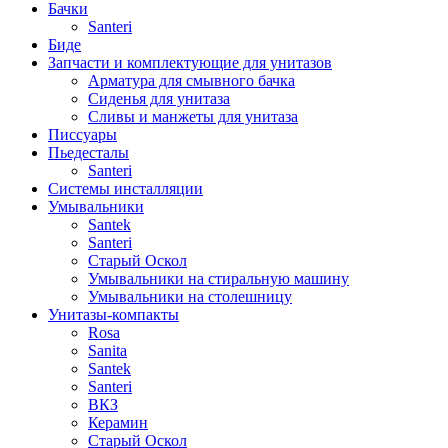
Бачки
Santeri
Биде
Запчасти и комплектующие для унитазов
Арматура для смывного бачка
Сиденья для унитаза
Сливы и манжеты для унитаза
Писсуары
Пьедесталы
Santeri
Системы инсталляции
Умывальники
Santek
Santeri
Старый Оскол
Умывальники на стиральную машину
Умывальники на столешницу
Унитазы-компакты
Rosa
Sanita
Santek
Santeri
ВКЗ
Керамин
Старый Оскол