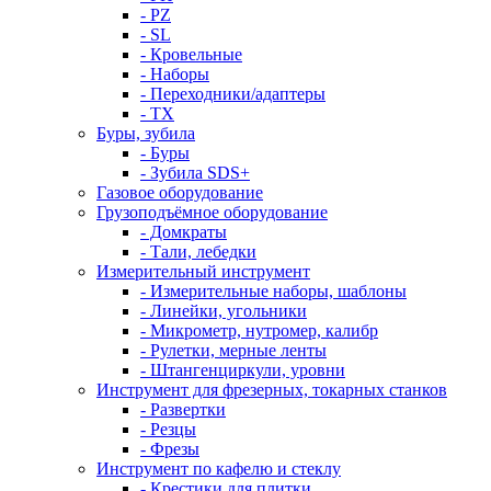
- PZ
- SL
- Кровельные
- Наборы
- Переходники/адаптеры
- ТX
Буры, зубила
- Буры
- Зубила SDS+
Газовое оборудование
Грузоподъёмное оборудование
- Домкраты
- Тали, лебедки
Измерительный инструмент
- Измерительные наборы, шаблоны
- Линейки, угольники
- Микрометр, нутромер, калибр
- Рулетки, мерные ленты
- Штангенциркули, уровни
Инструмент для фрезерных, токарных станков
- Развертки
- Резцы
- Фрезы
Инструмент по кафелю и стеклу
- Крестики для плитки