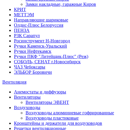
Замки накладные, гаражные Киров
КРИТ
МЕТТЭМ
Направляющие шариковые
Олдис-Плюс Белоруссия
ПЕНЗА
РЗК Сарапул
Росинструмент Н-Новгород
Ручки Каменск-Уральский
Ручки Нефтекамск
Ручки ПКФ "Литейщик-Плюс" (Реж)
СОБОЛЬ, СЕНАТ г.Новосибирск
ЧАЗ Чебоксары
ЭЛЬБОР Боровичи
Вентиляция
Анемостаты и диффузоры
Вентиляторы
Вентиляторы ЭВЕНТ
Воздуховоды
Воздуховоды алюминиевые гофрированные
Воздуховоды пластиковые
Кронштейны и держатели для воздуховодов
Решетки вентиляционные