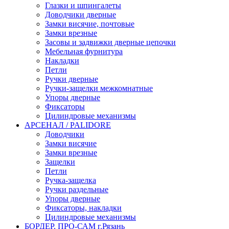
Глазки и шпингалеты
Доводчики дверные
Замки висячие, почтовые
Замки врезные
Засовы и задвижки дверные цепочки
Мебельная фурнитура
Накладки
Петли
Ручки дверные
Ручки-защелки межкомнатные
Упоры дверные
Фиксаторы
Цилиндровые механизмы
АРСЕНАЛ / PALIDORE
Доводчики
Замки висячие
Замки врезные
Защелки
Петли
Ручка-защелка
Ручки раздельные
Упоры дверные
Фиксаторы, накладки
Цилиндровые механизмы
БОРДЕР, ПРО-САМ г.Рязань