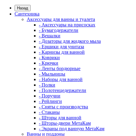
Назад
Сантехника
Аксессуары для ванны и туалета
- Аксессуары на присосках
- Бумагодержатели
- Вешалки
- Дозаторы для жидкого мыла
- Ершики для унитаза
- Карнизы для ванной
- Коврики
- Крючки
- Ленты бордюрные
- Мыльницы
- Наборы для ванной
- Полки
- Полотенцедержатели
- Поручни
- Рейлинги
- Сняты с производства
- Стаканы
- Шторы для ванной
- Шторы-двери МетаКам
- Экраны под ванную МетаКам
Ванны и поддоны