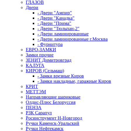
ГЛАЗОВ
Двери
- Двери "Ампир"
- Двери "Канадка"
- Двери "Прима"
- Двери "Тюльпан-2"
- Двери ламинированные
- Двери ламинированные г.Москва
- Фурнитура
ЕВРО-ЗАМКИ
Замки прочие
ЗЕНИТ Димитровград
КАЛУГА
КИРОВ (Сельмаш)
- Замки врезные Киров
- Замки накладные, гаражные Киров
КРИТ
МЕТТЭМ
Направляющие шариковые
Олдис-Плюс Белоруссия
ПЕНЗА
РЗК Сарапул
Росинструмент Н-Новгород
Ручки Каменск-Уральский
Ручки Нефтекамск