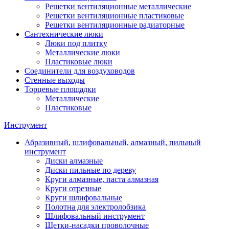
Решетки вентиляционные металлические
Решетки вентиляционные пластиковые
Решетки вентиляционные радиаторные
Сантехнические люки
Люки под плитку
Металлические люки
Пластиковые люки
Соединители для воздуховодов
Стенные выходы
Торцевые площадки
Металлические
Пластиковые
Инструмент
Абразивный, шлифовальный, алмазный, пильный
инструмент
Диски алмазные
Диски пильные по дереву
Круги алмазные, паста алмазная
Круги отрезные
Круги шлифовальные
Полотна для электролобзика
Шлифовальный инструмент
Щетки-насадки проволочные