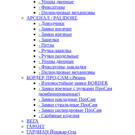
- Упоры дверные
- Фиксаторы
- Цилиндровые механизмы
АРСЕНАЛ / PALIDORE
- Доводчики
- Замки висячие
- Замки врезные
- Защелки
- Петли
- Ручка-защелка
- Ручки раздельные
- Упоры дверные
- Фиксаторы, накладки
- Цилиндровые механизмы
БОРДЕР, ПРО-САМ г.Рязань
- Взломостойкие замки BORDER
- Замки врезные с ручками ПроСам
(комбинированные)
- Замки накладные ПроСам
- Замки сувальдные ПроСам
- Замки цилиндровые ПроСам
- Скобяные изделия
ВЕГА
ГАРАНТ
ГАРДИАН Йошкар-Ола