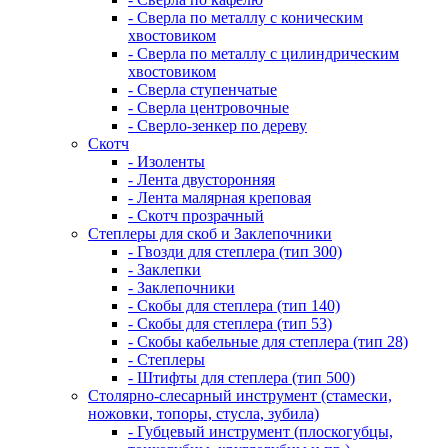
- Сверла по металлу с коническим
хвостовиком
- Сверла по металлу с цилиндрическим
хвостовиком
- Сверла ступенчатые
- Сверла центровочные
- Сверло-зенкер по дереву
Скотч
- Изоленты
- Лента двусторонняя
- Лента малярная креповая
- Скотч прозрачный
Степлеры для скоб и Заклепочники
- Гвозди для степлера (тип 300)
- Заклепки
- Заклепочники
- Скобы для степлера (тип 140)
- Скобы для степлера (тип 53)
- Скобы кабельные для степлера (тип 28)
- Степлеры
- Штифты для степлера (тип 500)
Столярно-слесарный инструмент (стамески,
ножовки, топоры, стусла, зубила)
- Губцевый инструмент (плоскогубцы,