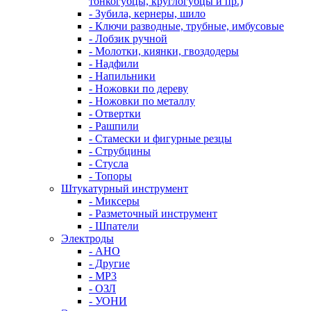
тонкогубцы, круглогубцы и пр.)
- Зубила, кернеры, шило
- Ключи разводные, трубные, имбусовые
- Лобзик ручной
- Молотки, киянки, гвоздодеры
- Надфили
- Напильники
- Ножовки по дереву
- Ножовки по металлу
- Отвертки
- Рашпили
- Стамески и фигурные резцы
- Струбцины
- Стусла
- Топоры
Штукатурный инструмент
- Миксеры
- Разметочный инструмент
- Шпатели
Электроды
- АНО
- Другие
- МР3
- ОЗЛ
- УОНИ