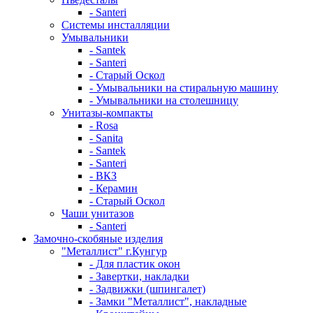
- Santeri
Системы инсталляции
Умывальники
- Santek
- Santeri
- Старый Оскол
- Умывальники на стиральную машину
- Умывальники на столешницу
Унитазы-компакты
- Rosa
- Sanita
- Santek
- Santeri
- ВКЗ
- Керамин
- Старый Оскол
Чаши унитазов
- Santeri
Замочно-скобяные изделия
"Металлист" г.Кунгур
- Для пластик окон
- Завертки, накладки
- Задвижки (шпингалет)
- Замки "Металлист", накладные