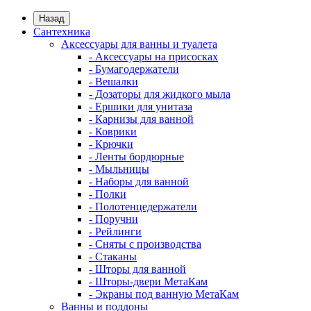
Назад
Сантехника
Аксессуары для ванны и туалета
- Аксессуары на присосках
- Бумагодержатели
- Вешалки
- Дозаторы для жидкого мыла
- Ершики для унитаза
- Карнизы для ванной
- Коврики
- Крючки
- Ленты бордюрные
- Мыльницы
- Наборы для ванной
- Полки
- Полотенцедержатели
- Поручни
- Рейлинги
- Сняты с производства
- Стаканы
- Шторы для ванной
- Шторы-двери МетаКам
- Экраны под ванную МетаКам
Ванны и поддоны