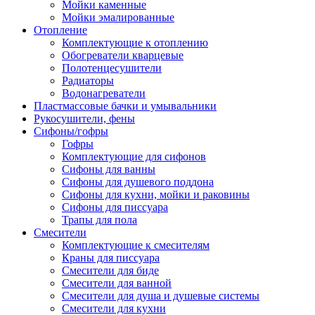
Мойки каменные
Мойки эмалированные
Отопление
Комплектующие к отоплению
Обогреватели кварцевые
Полотенцесушители
Радиаторы
Водонагреватели
Пластмассовые бачки и умывальники
Рукосушители, фены
Сифоны/гофры
Гофры
Комплектующие для сифонов
Сифоны для ванны
Сифоны для душевого поддона
Сифоны для кухни, мойки и раковины
Сифоны для писсуара
Трапы для пола
Смесители
Комплектующие к смесителям
Краны для писсуара
Смесители для биде
Смесители для ванной
Смесители для душа и душевые системы
Смесители для кухни