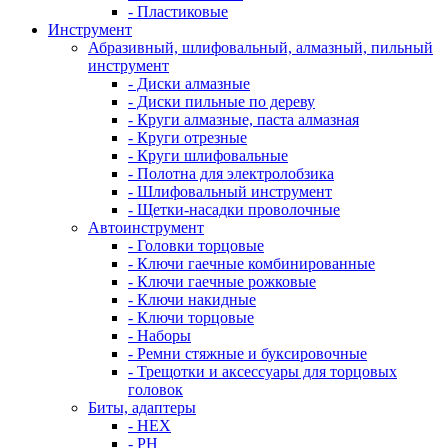
- Пластиковые
Инструмент
Абразивный, шлифовальный, алмазный, пильный
инструмент
- Диски алмазные
- Диски пильные по дереву
- Круги алмазные, паста алмазная
- Круги отрезные
- Круги шлифовальные
- Полотна для электролобзика
- Шлифовальный инструмент
- Щетки-насадки проволочные
Автоинструмент
- Головки торцовые
- Ключи гаечные комбинированные
- Ключи гаечные рожковые
- Ключи накидные
- Ключи торцовые
- Наборы
- Ремни стяжные и буксировочные
- Трещотки и аксессуары для торцовых
головок
Биты, адаптеры
- HEX
- PH