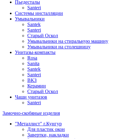
Пьедесталы
Santeri
Системы инсталляции
Умывальники
Santek
Santeri
Старый Оскол
Умывальники на стиральную машину
Умывальники на столешницу
Унитазы-компакты
Rosa
Sanita
Santek
Santeri
ВКЗ
Керамин
Старый Оскол
Чаши унитазов
Santeri
Замочно-скобяные изделия
"Металлист" г.Кунгур
Для пластик окон
Завертки, накладки