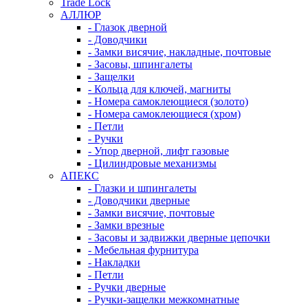
Trade Lock
АЛЛЮР
- Глазок дверной
- Доводчики
- Замки висячие, накладные, почтовые
- Засовы, шпингалеты
- Защелки
- Кольца для ключей, магниты
- Номера самоклеющиеся (золото)
- Номера самоклеющиеся (хром)
- Петли
- Ручки
- Упор дверной, лифт газовые
- Цилиндровые механизмы
АПЕКС
- Глазки и шпингалеты
- Доводчики дверные
- Замки висячие, почтовые
- Замки врезные
- Засовы и задвижки дверные цепочки
- Мебельная фурнитура
- Накладки
- Петли
- Ручки дверные
- Ручки-защелки межкомнатные