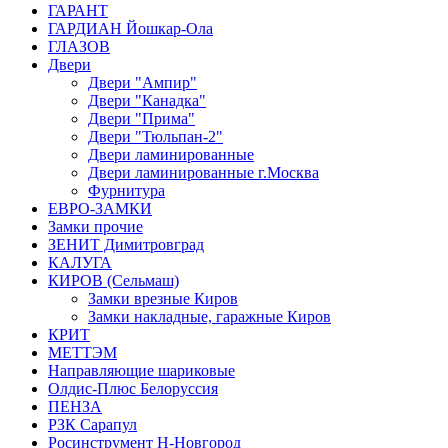
ГАРАНТ
ГАРДИАН Йошкар-Ола
ГЛАЗОВ
Двери
Двери "Ампир"
Двери "Канадка"
Двери "Прима"
Двери "Тюльпан-2"
Двери ламинированные
Двери ламинированные г.Москва
Фурнитура
ЕВРО-ЗАМКИ
Замки прочие
ЗЕНИТ Димитровград
КАЛУГА
КИРОВ (Сельмаш)
Замки врезные Киров
Замки накладные, гаражные Киров
КРИТ
МЕТТЭМ
Направляющие шариковые
Олдис-Плюс Белоруссия
ПЕНЗА
РЗК Сарапул
Росинструмент Н-Новгород