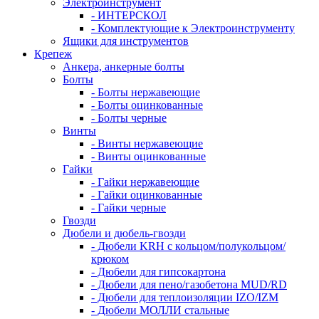
Электроинструмент
- ИНТЕРСКОЛ
- Комплектующие к Электроинструменту
Ящики для инструментов
Крепеж
Анкера, анкерные болты
Болты
- Болты нержавеющие
- Болты оцинкованные
- Болты черные
Винты
- Винты нержавеющие
- Винты оцинкованные
Гайки
- Гайки нержавеющие
- Гайки оцинкованные
- Гайки черные
Гвозди
Дюбели и дюбель-гвозди
- Дюбели KRH с кольцом/полукольцом/
крюком
- Дюбели для гипсокартона
- Дюбели для пено/газобетона MUD/RD
- Дюбели для теплоизоляции IZO/IZM
- Дюбели МОЛЛИ стальные