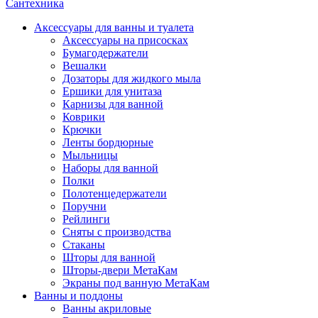
Сантехника
Аксессуары для ванны и туалета
Аксессуары на присосках
Бумагодержатели
Вешалки
Дозаторы для жидкого мыла
Ершики для унитаза
Карнизы для ванной
Коврики
Крючки
Ленты бордюрные
Мыльницы
Наборы для ванной
Полки
Полотенцедержатели
Поручни
Рейлинги
Сняты с производства
Стаканы
Шторы для ванной
Шторы-двери МетаКам
Экраны под ванную МетаКам
Ванны и поддоны
Ванны акриловые