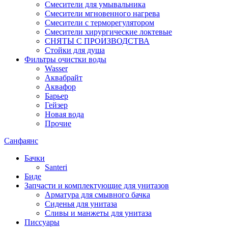
Смесители для умывальника
Смесители мгновенного нагрева
Смесители с терморегулятором
Смесители хирургические локтевые
СНЯТЫ С ПРОИЗВОДСТВА
Стойки для душа
Фильтры очистки воды
Wasser
Аквабрайт
Аквафор
Барьер
Гейзер
Новая вода
Прочие
Санфаянс
Бачки
Santeri
Биде
Запчасти и комплектующие для унитазов
Арматура для смывного бачка
Сиденья для унитаза
Сливы и манжеты для унитаза
Писсуары