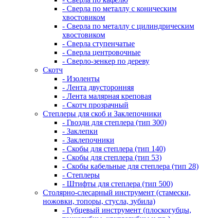
- Сверла по металлу с коническим
хвостовиком
- Сверла по металлу с цилиндрическим
хвостовиком
- Сверла ступенчатые
- Сверла центровочные
- Сверло-зенкер по дереву
Скотч
- Изоленты
- Лента двусторонняя
- Лента малярная креповая
- Скотч прозрачный
Степлеры для скоб и Заклепочники
- Гвозди для степлера (тип 300)
- Заклепки
- Заклепочники
- Скобы для степлера (тип 140)
- Скобы для степлера (тип 53)
- Скобы кабельные для степлера (тип 28)
- Степлеры
- Штифты для степлера (тип 500)
Столярно-слесарный инструмент (стамески,
ножовки, топоры, стусла, зубила)
- Губцевый инструмент (плоскогубцы,