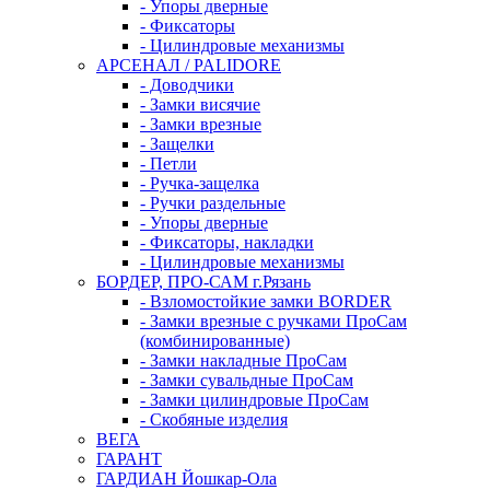
- Упоры дверные
- Фиксаторы
- Цилиндровые механизмы
АРСЕНАЛ / PALIDORE
- Доводчики
- Замки висячие
- Замки врезные
- Защелки
- Петли
- Ручка-защелка
- Ручки раздельные
- Упоры дверные
- Фиксаторы, накладки
- Цилиндровые механизмы
БОРДЕР, ПРО-САМ г.Рязань
- Взломостойкие замки BORDER
- Замки врезные с ручками ПроСам
(комбинированные)
- Замки накладные ПроСам
- Замки сувальдные ПроСам
- Замки цилиндровые ПроСам
- Скобяные изделия
ВЕГА
ГАРАНТ
ГАРДИАН Йошкар-Ола