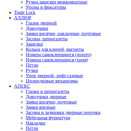
Ручки-защелки межкомнатные
Упоры и фиксаторы
Trade Lock
АЛЛЮР
Глазок дверной
Доводчики
Замки висячие, накладные, почтовые
Засовы, шпингалеты
Защелки
Кольца для ключей, магниты
Номера самоклеющиеся (золото)
Номера самоклеющиеся (хром)
Петли
Ручки
Упор дверной, лифт газовые
Цилиндровые механизмы
АПЕКС
Глазки и шпингалеты
Доводчики дверные
Замки висячие, почтовые
Замки врезные
Засовы и задвижки дверные цепочки
Мебельная фурнитура
Накладки
Петли