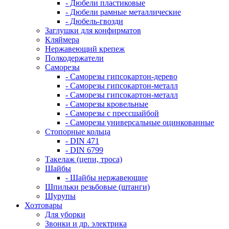
- Дюбели пластиковые
- Дюбели рамные металлические
- Дюбель-гвозди
Заглушки для конфирматов
Кляймера
Нержавеющий крепеж
Полкодержатели
Саморезы
- Саморезы гипсокартон-дерево
- Саморезы гипсокартон-металл
- Саморезы гипсокартон-металл
- Саморезы кровельные
- Саморезы с прессшайбой
- Саморезы универсальные оцинкованные
Стопорные кольца
- DIN 471
- DIN 6799
Такелаж (цепи, троса)
Шайбы
- Шайбы нержавеющие
Шпильки резьбовые (штанги)
Шурупы
Хозтовары
Для уборки
Звонки и др. электрика