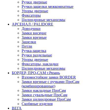
Ручки дверные
Ручки-защелки межкомнатные
Упоры дверные
Фиксаторы
Цилиндровые механизмы
АРСЕНАЛ / PALIDORE
Доводчики
Замки висячие
Замки врезные
Защелки
Петли
Ручка-защелка
Ручки раздельные
Упоры дверные
Фиксаторы, накладки
Цилиндровые механизмы
БОРДЕР, ПРО-САМ г.Рязань
Взломостойкие замки BORDER
Замки врезные с ручками ПроСам
(комбинированные)
Замки накладные ПроСам
Замки сувальдные ПроСам
Замки цилиндровые ПроСам
Скобяные изделия
ВЕГА