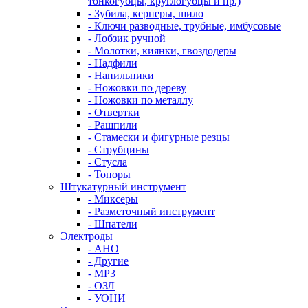
тонкогубцы, круглогубцы и пр.)
- Зубила, кернеры, шило
- Ключи разводные, трубные, имбусовые
- Лобзик ручной
- Молотки, киянки, гвоздодеры
- Надфили
- Напильники
- Ножовки по дереву
- Ножовки по металлу
- Отвертки
- Рашпили
- Стамески и фигурные резцы
- Струбцины
- Стусла
- Топоры
Штукатурный инструмент
- Миксеры
- Разметочный инструмент
- Шпатели
Электроды
- АНО
- Другие
- МР3
- ОЗЛ
- УОНИ