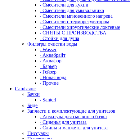
- Смесители для кухни
- Смесители для умывальника
- Смесители мгновенного нагрева
- Смесители с терморегулятором
- Смесители хирургические локтевые
- СНЯТЫ С ПРОИЗВОДСТВА
- Стойки для душа
Фильтры очистки воды
- Wasser
- Аквабрайт
- Аквафор
- Барьер
- Гейзер
- Новая вода
- Прочие
Санфаянс
Бачки
- Santeri
Биде
Запчасти и комплектующие для унитазов
- Арматура для смывного бачка
- Сиденья для унитаза
- Сливы и манжеты для унитаза
Писсуары
Пьедесталы