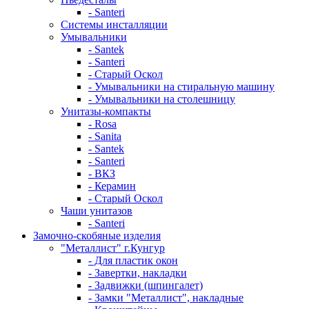
- Santeri
Системы инсталляции
Умывальники
- Santek
- Santeri
- Старый Оскол
- Умывальники на стиральную машину
- Умывальники на столешницу
Унитазы-компакты
- Rosa
- Sanita
- Santek
- Santeri
- ВКЗ
- Керамин
- Старый Оскол
Чаши унитазов
- Santeri
Замочно-скобяные изделия
"Металлист" г.Кунгур
- Для пластик окон
- Завертки, накладки
- Задвижки (шпингалет)
- Замки "Металлист", накладные