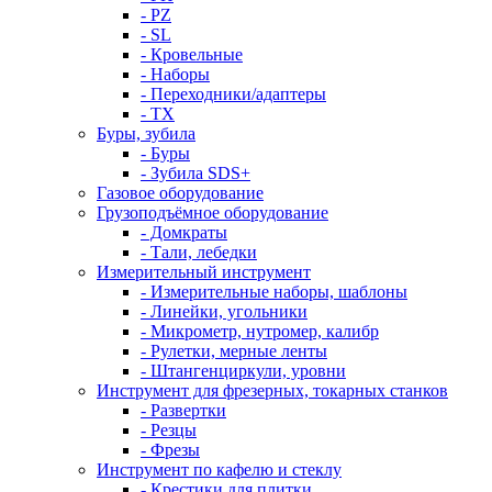
- PZ
- SL
- Кровельные
- Наборы
- Переходники/адаптеры
- ТX
Буры, зубила
- Буры
- Зубила SDS+
Газовое оборудование
Грузоподъёмное оборудование
- Домкраты
- Тали, лебедки
Измерительный инструмент
- Измерительные наборы, шаблоны
- Линейки, угольники
- Микрометр, нутромер, калибр
- Рулетки, мерные ленты
- Штангенциркули, уровни
Инструмент для фрезерных, токарных станков
- Развертки
- Резцы
- Фрезы
Инструмент по кафелю и стеклу
- Крестики для плитки