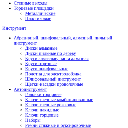
Стенные выходы
Торцевые площадки
Металлические
Пластиковые
Инструмент
Абразивный, шлифовальный, алмазный, пильный
инструмент
Диски алмазные
Диски пильные по дереву
Круги алмазные, паста алмазная
Круги отрезные
Круги шлифовальные
Полотна для электролобзика
Шлифовальный инструмент
Щетки-насадки проволочные
Автоинструмент
Головки торцовые
Ключи гаечные комбинированные
Ключи гаечные рожковые
Ключи накидные
Ключи торцовые
Наборы
Ремни стяжные и буксировочные