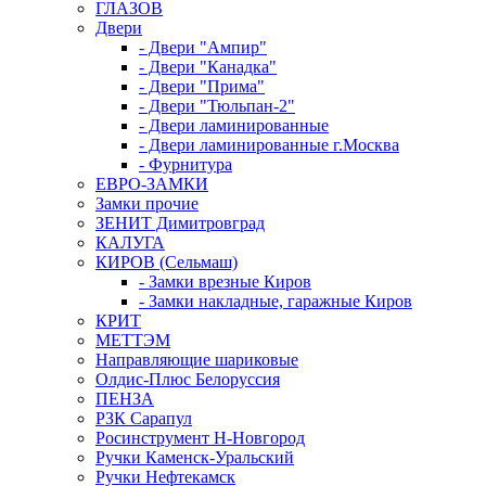
ГЛАЗОВ
Двери
- Двери "Ампир"
- Двери "Канадка"
- Двери "Прима"
- Двери "Тюльпан-2"
- Двери ламинированные
- Двери ламинированные г.Москва
- Фурнитура
ЕВРО-ЗАМКИ
Замки прочие
ЗЕНИТ Димитровград
КАЛУГА
КИРОВ (Сельмаш)
- Замки врезные Киров
- Замки накладные, гаражные Киров
КРИТ
МЕТТЭМ
Направляющие шариковые
Олдис-Плюс Белоруссия
ПЕНЗА
РЗК Сарапул
Росинструмент Н-Новгород
Ручки Каменск-Уральский
Ручки Нефтекамск