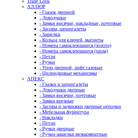
Trade Lock
АЛЛЮР
- Глазок дверной
- Доводчики
- Замки висячие, накладные, почтовые
- Засовы, шпингалеты
- Защелки
- Кольца для ключей, магниты
- Номера самоклеющиеся (золото)
- Номера самоклеющиеся (хром)
- Петли
- Ручки
- Упор дверной, лифт газовые
- Цилиндровые механизмы
АПЕКС
- Глазки и шпингалеты
- Доводчики дверные
- Замки висячие, почтовые
- Замки врезные
- Засовы и задвижки дверные цепочки
- Мебельная фурнитура
- Накладки
- Петли
- Ручки дверные
- Ручки-защелки межкомнатные