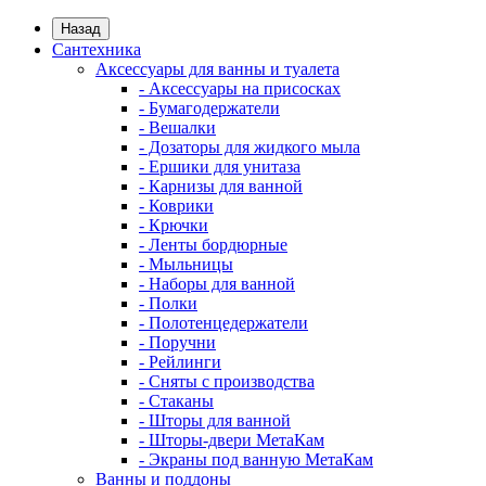
Назад
Сантехника
Аксессуары для ванны и туалета
- Аксессуары на присосках
- Бумагодержатели
- Вешалки
- Дозаторы для жидкого мыла
- Ершики для унитаза
- Карнизы для ванной
- Коврики
- Крючки
- Ленты бордюрные
- Мыльницы
- Наборы для ванной
- Полки
- Полотенцедержатели
- Поручни
- Рейлинги
- Сняты с производства
- Стаканы
- Шторы для ванной
- Шторы-двери МетаКам
- Экраны под ванную МетаКам
Ванны и поддоны