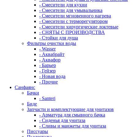
- Смесители для кухни
- Смесители для умывальника
- Смесители мгновенного нагрева
- Смесители с терморегулятором
- Смесители хирургические локтевые
- СНЯТЫ С ПРОИЗВОДСТВА
- Стойки для душа
Фильтры очистки воды
- Wasser
- Аквабрайт
- Аквафор
- Барьер
- Гейзер
- Новая вода
- Прочие
Санфаянс
Бачки
- Santeri
Биде
Запчасти и комплектующие для унитазов
- Арматура для смывного бачка
- Сиденья для унитаза
- Сливы и манжеты для унитаза
Писсуары
Пьедесталы