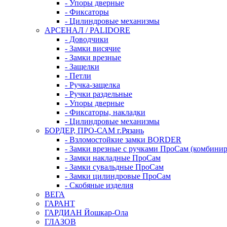
- Упоры дверные
- Фиксаторы
- Цилиндровые механизмы
АРСЕНАЛ / PALIDORE
- Доводчики
- Замки висячие
- Замки врезные
- Защелки
- Петли
- Ручка-защелка
- Ручки раздельные
- Упоры дверные
- Фиксаторы, накладки
- Цилиндровые механизмы
БОРДЕР, ПРО-САМ г.Рязань
- Взломостойкие замки BORDER
- Замки врезные с ручками ПроСам (комбини
- Замки накладные ПроСам
- Замки сувальдные ПроСам
- Замки цилиндровые ПроСам
- Скобяные изделия
ВЕГА
ГАРАНТ
ГАРДИАН Йошкар-Ола
ГЛАЗОВ