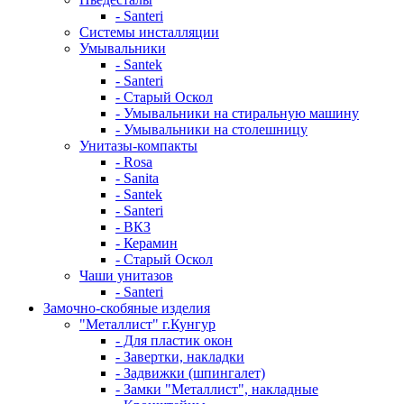
- Santeri
Системы инсталляции
Умывальники
- Santek
- Santeri
- Старый Оскол
- Умывальники на стиральную машину
- Умывальники на столешницу
Унитазы-компакты
- Rosa
- Sanita
- Santek
- Santeri
- ВКЗ
- Керамин
- Старый Оскол
Чаши унитазов
- Santeri
Замочно-скобяные изделия
"Металлист" г.Кунгур
- Для пластик окон
- Завертки, накладки
- Задвижки (шпингалет)
- Замки "Металлист", накладные