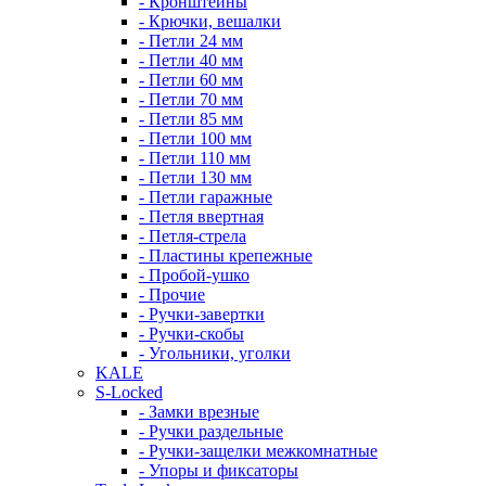
- Кронштейны
- Крючки, вешалки
- Петли 24 мм
- Петли 40 мм
- Петли 60 мм
- Петли 70 мм
- Петли 85 мм
- Петли 100 мм
- Петли 110 мм
- Петли 130 мм
- Петли гаражные
- Петля ввертная
- Петля-стрела
- Пластины крепежные
- Пробой-ушко
- Прочие
- Ручки-завертки
- Ручки-скобы
- Угольники, уголки
KALE
S-Locked
- Замки врезные
- Ручки раздельные
- Ручки-защелки межкомнатные
- Упоры и фиксаторы