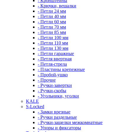
- Кронштейны
- Крючки, вешалки
- Петли 24 мм
- Петли 40 мм
- Петли 60 мм
- Петли 70 мм
- Петли 85 мм
- Петли 100 мм
- Петли 110 мм
- Петли 130 мм
- Петли гаражные
- Петля ввертная
- Петля-стрела
- Пластины крепежные
- Пробой-ушко
- Прочие
- Ручки-завертки
- Ручки-скобы
- Угольники, уголки
KALE
S-Locked
- Замки врезные
- Ручки раздельные
- Ручки-защелки межкомнатные
- Упоры и фиксаторы