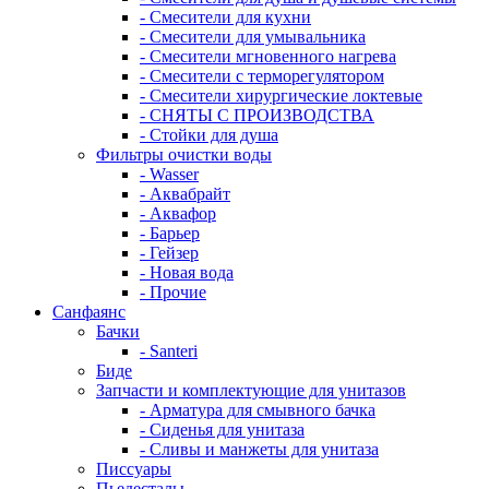
- Смесители для кухни
- Смесители для умывальника
- Смесители мгновенного нагрева
- Смесители с терморегулятором
- Смесители хирургические локтевые
- СНЯТЫ С ПРОИЗВОДСТВА
- Стойки для душа
Фильтры очистки воды
- Wasser
- Аквабрайт
- Аквафор
- Барьер
- Гейзер
- Новая вода
- Прочие
Санфаянс
Бачки
- Santeri
Биде
Запчасти и комплектующие для унитазов
- Арматура для смывного бачка
- Сиденья для унитаза
- Сливы и манжеты для унитаза
Писсуары
Пьедесталы