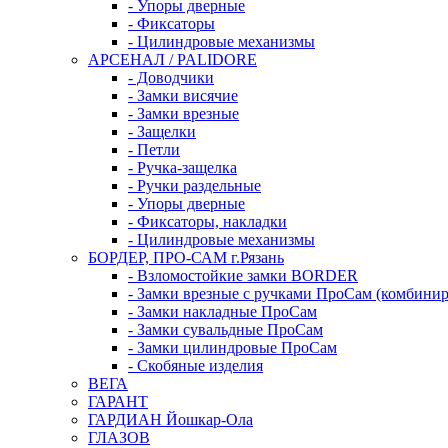
- Упоры дверные
- Фиксаторы
- Цилиндровые механизмы
АРСЕНАЛ / PALIDORE
- Доводчики
- Замки висячие
- Замки врезные
- Защелки
- Петли
- Ручка-защелка
- Ручки раздельные
- Упоры дверные
- Фиксаторы, накладки
- Цилиндровые механизмы
БОРДЕР, ПРО-САМ г.Рязань
- Взломостойкие замки BORDER
- Замки врезные с ручками ПроСам (комбини
- Замки накладные ПроСам
- Замки сувальдные ПроСам
- Замки цилиндровые ПроСам
- Скобяные изделия
ВЕГА
ГАРАНТ
ГАРДИАН Йошкар-Ола
ГЛАЗОВ