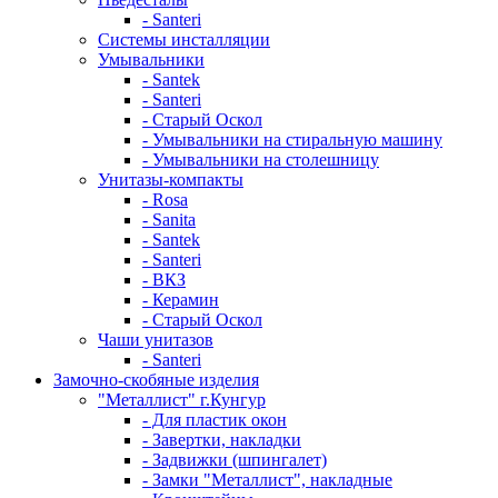
- Santeri
Системы инсталляции
Умывальники
- Santek
- Santeri
- Старый Оскол
- Умывальники на стиральную машину
- Умывальники на столешницу
Унитазы-компакты
- Rosa
- Sanita
- Santek
- Santeri
- ВКЗ
- Керамин
- Старый Оскол
Чаши унитазов
- Santeri
Замочно-скобяные изделия
"Металлист" г.Кунгур
- Для пластик окон
- Завертки, накладки
- Задвижки (шпингалет)
- Замки "Металлист", накладные