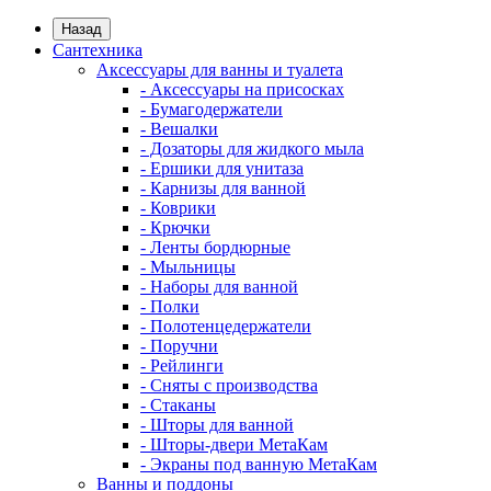
Назад
Сантехника
Аксессуары для ванны и туалета
- Аксессуары на присосках
- Бумагодержатели
- Вешалки
- Дозаторы для жидкого мыла
- Ершики для унитаза
- Карнизы для ванной
- Коврики
- Крючки
- Ленты бордюрные
- Мыльницы
- Наборы для ванной
- Полки
- Полотенцедержатели
- Поручни
- Рейлинги
- Сняты с производства
- Стаканы
- Шторы для ванной
- Шторы-двери МетаКам
- Экраны под ванную МетаКам
Ванны и поддоны