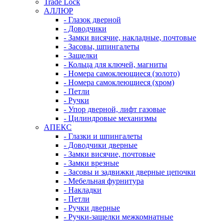
Trade Lock
АЛЛЮР
- Глазок дверной
- Доводчики
- Замки висячие, накладные, почтовые
- Засовы, шпингалеты
- Защелки
- Кольца для ключей, магниты
- Номера самоклеющиеся (золото)
- Номера самоклеющиеся (хром)
- Петли
- Ручки
- Упор дверной, лифт газовые
- Цилиндровые механизмы
АПЕКС
- Глазки и шпингалеты
- Доводчики дверные
- Замки висячие, почтовые
- Замки врезные
- Засовы и задвижки дверные цепочки
- Мебельная фурнитура
- Накладки
- Петли
- Ручки дверные
- Ручки-защелки межкомнатные