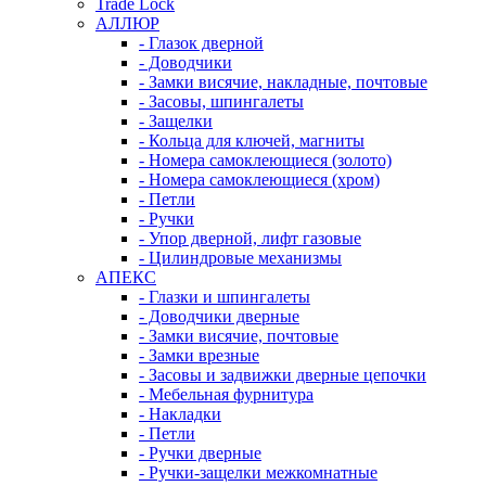
Trade Lock
АЛЛЮР
- Глазок дверной
- Доводчики
- Замки висячие, накладные, почтовые
- Засовы, шпингалеты
- Защелки
- Кольца для ключей, магниты
- Номера самоклеющиеся (золото)
- Номера самоклеющиеся (хром)
- Петли
- Ручки
- Упор дверной, лифт газовые
- Цилиндровые механизмы
АПЕКС
- Глазки и шпингалеты
- Доводчики дверные
- Замки висячие, почтовые
- Замки врезные
- Засовы и задвижки дверные цепочки
- Мебельная фурнитура
- Накладки
- Петли
- Ручки дверные
- Ручки-защелки межкомнатные