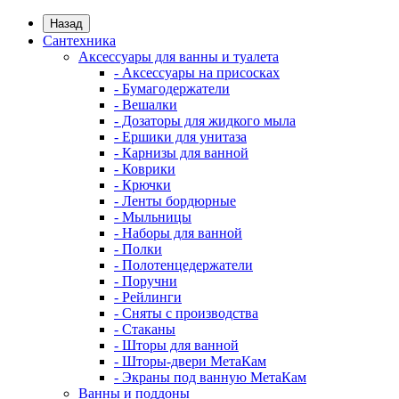
Назад
Сантехника
Аксессуары для ванны и туалета
- Аксессуары на присосках
- Бумагодержатели
- Вешалки
- Дозаторы для жидкого мыла
- Ершики для унитаза
- Карнизы для ванной
- Коврики
- Крючки
- Ленты бордюрные
- Мыльницы
- Наборы для ванной
- Полки
- Полотенцедержатели
- Поручни
- Рейлинги
- Сняты с производства
- Стаканы
- Шторы для ванной
- Шторы-двери МетаКам
- Экраны под ванную МетаКам
Ванны и поддоны