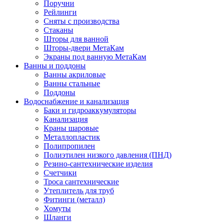
Поручни
Рейлинги
Сняты с производства
Стаканы
Шторы для ванной
Шторы-двери МетаКам
Экраны под ванную МетаКам
Ванны и поддоны
Ванны акриловые
Ванны стальные
Поддоны
Водоснабжение и канализация
Баки и гидроаккумуляторы
Канализация
Краны шаровые
Металлопластик
Полипропилен
Полиэтилен низкого давления (ПНД)
Резино-сантехнические изделия
Счетчики
Троса сантехнические
Утеплитель для труб
Фитинги (металл)
Хомуты
Шланги