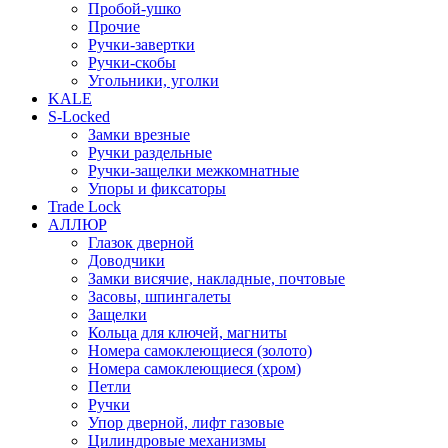
Пробой-ушко
Прочие
Ручки-завертки
Ручки-скобы
Угольники, уголки
KALE
S-Locked
Замки врезные
Ручки раздельные
Ручки-защелки межкомнатные
Упоры и фиксаторы
Trade Lock
АЛЛЮР
Глазок дверной
Доводчики
Замки висячие, накладные, почтовые
Засовы, шпингалеты
Защелки
Кольца для ключей, магниты
Номера самоклеющиеся (золото)
Номера самоклеющиеся (хром)
Петли
Ручки
Упор дверной, лифт газовые
Цилиндровые механизмы