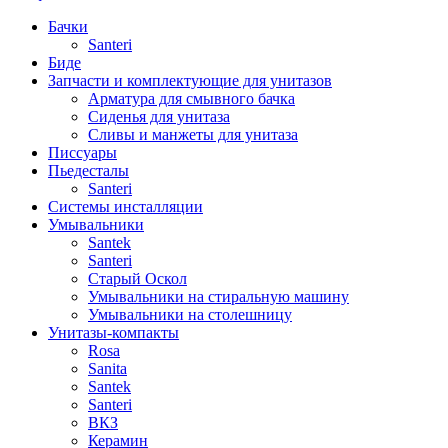
Бачки
Santeri
Биде
Запчасти и комплектующие для унитазов
Арматура для смывного бачка
Сиденья для унитаза
Сливы и манжеты для унитаза
Писсуары
Пьедесталы
Santeri
Системы инсталляции
Умывальники
Santek
Santeri
Старый Оскол
Умывальники на стиральную машину
Умывальники на столешницу
Унитазы-компакты
Rosa
Sanita
Santek
Santeri
ВКЗ
Керамин