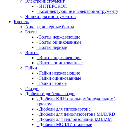
Электроинструмент
- ИНТЕРСКОЛ
- Комплектующие к Электроинструменту
Ящики для инструментов
Крепеж
Анкера, анкерные болты
Болты
- Болты нержавеющие
- Болты оцинкованные
- Болты черные
Винты
- Винты нержавеющие
- Винты оцинкованные
Гайки
- Гайки нержавеющие
- Гайки оцинкованные
- Гайки черные
Гвозди
Дюбели и дюбель-гвозди
- Дюбели KRH с кольцом/полукольцом/
крюком
- Дюбели для гипсокартона
- Дюбели для пено/газобетона MUD/RD
- Дюбели для теплоизоляции IZO/IZM
- Дюбели МОЛЛИ стальные