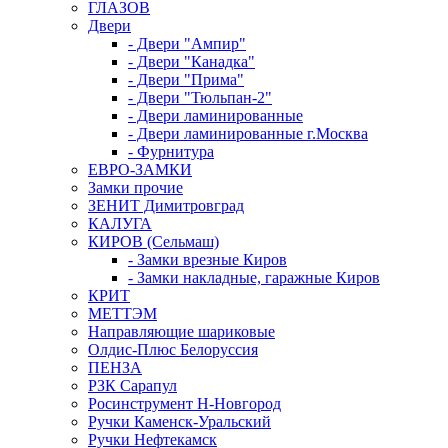
ГЛАЗОВ
Двери
- Двери "Ампир"
- Двери "Канадка"
- Двери "Прима"
- Двери "Тюльпан-2"
- Двери ламинированные
- Двери ламинированные г.Москва
- Фурнитура
ЕВРО-ЗАМКИ
Замки прочие
ЗЕНИТ Димитровград
КАЛУГА
КИРОВ (Сельмаш)
- Замки врезные Киров
- Замки накладные, гаражные Киров
КРИТ
МЕТТЭМ
Направляющие шариковые
Олдис-Плюс Белоруссия
ПЕНЗА
РЗК Сарапул
Росинструмент Н-Новгород
Ручки Каменск-Уральский
Ручки Нефтекамск