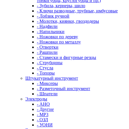
тонкогубцы, круглогубцы и пр.)
- Зубила, кернеры, шило
- Ключи разводные, трубные, имбусовые
- Лобзик ручной
- Молотки, киянки, гвоздодеры
- Надфили
- Напильники
- Ножовки по дереву
- Ножовки по металлу
- Отвертки
- Рашпили
- Стамески и фигурные резцы
- Струбцины
- Стусла
- Топоры
Штукатурный инструмент
- Миксеры
- Разметочный инструмент
- Шпатели
Электроды
- АНО
- Другие
- МР3
- ОЗЛ
- УОНИ