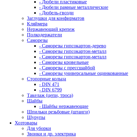
- Дюбели пластиковые
- Дюбели рамные металлические
- Дюбель-гвозди
Заглушки для конфирматов
Кляймера
Нержавеющий крепеж
Полкодержатели
Саморезы
- Саморезы гипсокартон-дерево
- Саморезы гипсокартон-металл
- Саморезы гипсокартон-металл
- Саморезы кровельные
- Саморезы с прессшайбой
- Саморезы универсальные оцинкованные
Стопорные кольца
- DIN 471
- DIN 6799
Такелаж (цепи, троса)
Шайбы
- Шайбы нержавеющие
Шпильки резьбовые (штанги)
Шурупы
Хозтовары
Для уборки
Звонки и др. электрика