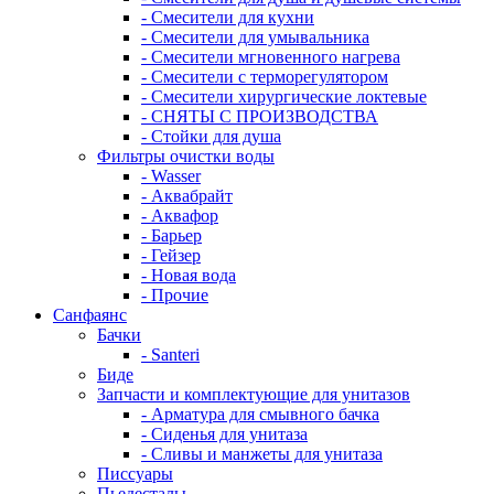
- Смесители для кухни
- Смесители для умывальника
- Смесители мгновенного нагрева
- Смесители с терморегулятором
- Смесители хирургические локтевые
- СНЯТЫ С ПРОИЗВОДСТВА
- Стойки для душа
Фильтры очистки воды
- Wasser
- Аквабрайт
- Аквафор
- Барьер
- Гейзер
- Новая вода
- Прочие
Санфаянс
Бачки
- Santeri
Биде
Запчасти и комплектующие для унитазов
- Арматура для смывного бачка
- Сиденья для унитаза
- Сливы и манжеты для унитаза
Писсуары
Пьедесталы