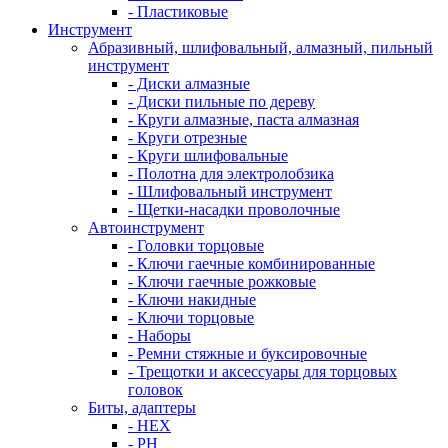
- Пластиковые
Инструмент
Абразивный, шлифовальный, алмазный, пильный
инструмент
- Диски алмазные
- Диски пильные по дереву
- Круги алмазные, паста алмазная
- Круги отрезные
- Круги шлифовальные
- Полотна для электролобзика
- Шлифовальный инструмент
- Щетки-насадки проволочные
Автоинструмент
- Головки торцовые
- Ключи гаечные комбинированные
- Ключи гаечные рожковые
- Ключи накидные
- Ключи торцовые
- Наборы
- Ремни стяжные и буксировочные
- Трещотки и аксессуары для торцовых
головок
Биты, адаптеры
- HEX
- PH