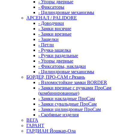
- Упоры дверные
- Фиксаторы
- Цилиндровые механизмы
АРСЕНАЛ / PALIDORE
- Доводчики
- Замки висячие
- Замки врезные
- Защелки
- Петли
- Ручка-защелка
- Ручки раздельные
- Упоры дверные
- Фиксаторы, накладки
- Цилиндровые механизмы
БОРДЕР, ПРО-САМ г.Рязань
- Взломостойкие замки BORDER
- Замки врезные с ручками ПроСам
(комбинированные)
- Замки накладные ПроСам
- Замки сувальдные ПроСам
- Замки цилиндровые ПроСам
- Скобяные изделия
ВЕГА
ГАРАНТ
ГАРДИАН Йошкар-Ола