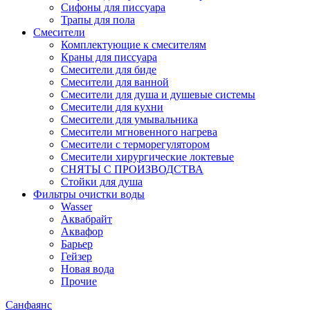
Сифоны для писсуара
Трапы для пола
Смесители
Комплектующие к смесителям
Краны для писсуара
Смесители для биде
Смесители для ванной
Смесители для душа и душевые системы
Смесители для кухни
Смесители для умывальника
Смесители мгновенного нагрева
Смесители с терморегулятором
Смесители хирургические локтевые
СНЯТЫ С ПРОИЗВОДСТВА
Стойки для душа
Фильтры очистки воды
Wasser
Аквабрайт
Аквафор
Барьер
Гейзер
Новая вода
Прочие
Санфаянс