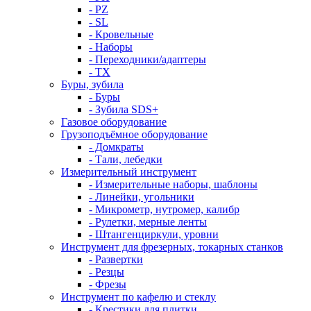
- PZ
- SL
- Кровельные
- Наборы
- Переходники/адаптеры
- ТX
Буры, зубила
- Буры
- Зубила SDS+
Газовое оборудование
Грузоподъёмное оборудование
- Домкраты
- Тали, лебедки
Измерительный инструмент
- Измерительные наборы, шаблоны
- Линейки, угольники
- Микрометр, нутромер, калибр
- Рулетки, мерные ленты
- Штангенциркули, уровни
Инструмент для фрезерных, токарных станков
- Развертки
- Резцы
- Фрезы
Инструмент по кафелю и стеклу
- Крестики для плитки