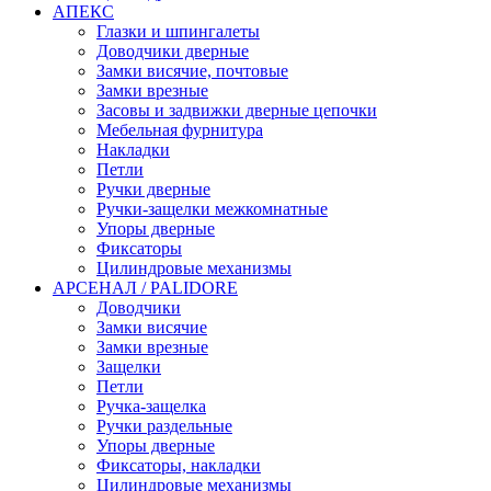
АПЕКС
Глазки и шпингалеты
Доводчики дверные
Замки висячие, почтовые
Замки врезные
Засовы и задвижки дверные цепочки
Мебельная фурнитура
Накладки
Петли
Ручки дверные
Ручки-защелки межкомнатные
Упоры дверные
Фиксаторы
Цилиндровые механизмы
АРСЕНАЛ / PALIDORE
Доводчики
Замки висячие
Замки врезные
Защелки
Петли
Ручка-защелка
Ручки раздельные
Упоры дверные
Фиксаторы, накладки
Цилиндровые механизмы