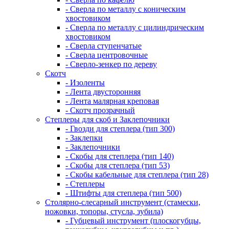
- Сверла по металлу с коническим
хвостовиком
- Сверла по металлу с цилиндрическим
хвостовиком
- Сверла ступенчатые
- Сверла центровочные
- Сверло-зенкер по дереву
Скотч
- Изоленты
- Лента двусторонняя
- Лента малярная креповая
- Скотч прозрачный
Степлеры для скоб и Заклепочники
- Гвозди для степлера (тип 300)
- Заклепки
- Заклепочники
- Скобы для степлера (тип 140)
- Скобы для степлера (тип 53)
- Скобы кабельные для степлера (тип 28)
- Степлеры
- Штифты для степлера (тип 500)
Столярно-слесарный инструмент (стамески,
ножовки, топоры, стусла, зубила)
- Губцевый инструмент (плоскогубцы,