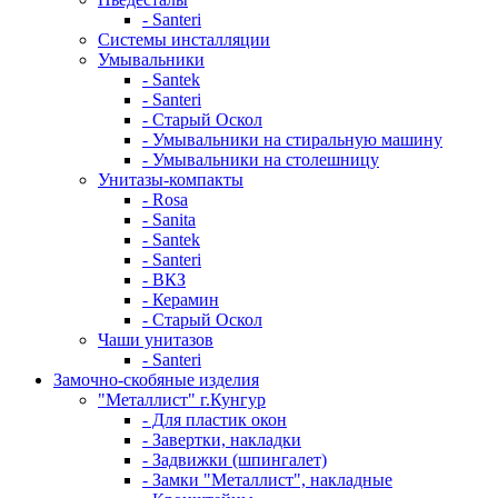
- Santeri
Системы инсталляции
Умывальники
- Santek
- Santeri
- Старый Оскол
- Умывальники на стиральную машину
- Умывальники на столешницу
Унитазы-компакты
- Rosa
- Sanita
- Santek
- Santeri
- ВКЗ
- Керамин
- Старый Оскол
Чаши унитазов
- Santeri
Замочно-скобяные изделия
"Металлист" г.Кунгур
- Для пластик окон
- Завертки, накладки
- Задвижки (шпингалет)
- Замки "Металлист", накладные