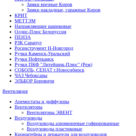
Замки врезные Киров
Замки накладные, гаражные Киров
КРИТ
МЕТТЭМ
Направляющие шариковые
Олдис-Плюс Белоруссия
ПЕНЗА
РЗК Сарапул
Росинструмент Н-Новгород
Ручки Каменск-Уральский
Ручки Нефтекамск
Ручки ПКФ "Литейщик-Плюс" (Реж)
СОБОЛЬ, СЕНАТ г.Новосибирск
ЧАЗ Чебоксары
ЭЛЬБОР Боровичи
Вентиляция
Анемостаты и диффузоры
Вентиляторы
Вентиляторы ЭВЕНТ
Воздуховоды
Воздуховоды алюминиевые гофрированные
Воздуховоды пластиковые
Кронштейны и держатели для воздуховодов