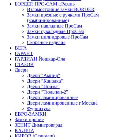
БОРДЕР, ПРО-САМ г.Рязань
Взломостойкие замки BORDER
Замки врезные с ручками ПроСам
(комбинированные)
Замки накладные ПроСам
Замки сувальдные ПроСам
Замки цилиндровые ПроСам
Скобяные изделия
ВЕГА
ГАРАНТ
ГАРДИАН Йошкар-Ола
ГЛАЗОВ
Двери
Двери "Ампир"
Двери "Канадка"
Двери "Прима"
Двери "Тюльпан-2"
Двери ламинированные
Двери ламинированные г.Москва
Фурнитура
ЕВРО-ЗАМКИ
Замки прочие
ЗЕНИТ Димитровград
КАЛУГА
КИРОВ (Сельмаш)