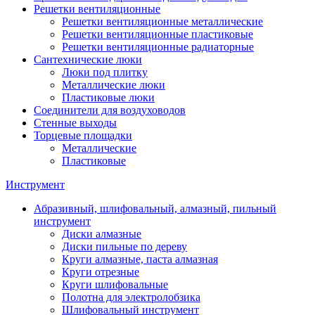
Решетки вентиляционные
Решетки вентиляционные металлические
Решетки вентиляционные пластиковые
Решетки вентиляционные радиаторные
Сантехнические люки
Люки под плитку
Металлические люки
Пластиковые люки
Соединители для воздуховодов
Стенные выходы
Торцевые площадки
Металлические
Пластиковые
Инструмент
Абразивный, шлифовальный, алмазный, пильный
инструмент
Диски алмазные
Диски пильные по дереву
Круги алмазные, паста алмазная
Круги отрезные
Круги шлифовальные
Полотна для электролобзика
Шлифовальный инструмент