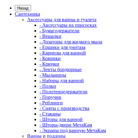
Назад
Сантехника
Аксессуары для ванны и туалета
- Аксессуары на присосках
- Бумагодержатели
- Вешалки
- Дозаторы для жидкого мыла
- Ершики для унитаза
- Карнизы для ванной
- Коврики
- Крючки
- Ленты бордюрные
- Мыльницы
- Наборы для ванной
- Полки
- Полотенцедержатели
- Поручни
- Рейлинги
- Сняты с производства
- Стаканы
- Шторы для ванной
- Шторы-двери МетаКам
- Экраны под ванную МетаКам
Ванны и поддоны