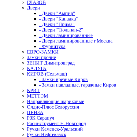
ГЛАЗОВ
Двери
- Двери "Ампир"
- Двери "Канадка"
- Двери "Прима"
- Двери "Тюльпан-2"
- Двери ламинированные
- Двери ламинированные г.Москва
- Фурнитура
ЕВРО-ЗАМКИ
Замки прочие
ЗЕНИТ Димитровград
КАЛУГА
КИРОВ (Сельмаш)
- Замки врезные Киров
- Замки накладные, гаражные Киров
КРИТ
МЕТТЭМ
Направляющие шариковые
Олдис-Плюс Белоруссия
ПЕНЗА
РЗК Сарапул
Росинструмент Н-Новгород
Ручки Каменск-Уральский
Ручки Нефтекамск