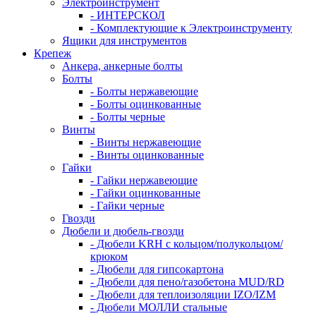
Электроинструмент
- ИНТЕРСКОЛ
- Комплектующие к Электроинструменту
Ящики для инструментов
Крепеж
Анкера, анкерные болты
Болты
- Болты нержавеющие
- Болты оцинкованные
- Болты черные
Винты
- Винты нержавеющие
- Винты оцинкованные
Гайки
- Гайки нержавеющие
- Гайки оцинкованные
- Гайки черные
Гвозди
Дюбели и дюбель-гвозди
- Дюбели KRH с кольцом/полукольцом/
крюком
- Дюбели для гипсокартона
- Дюбели для пено/газобетона MUD/RD
- Дюбели для теплоизоляции IZO/IZM
- Дюбели МОЛЛИ стальные