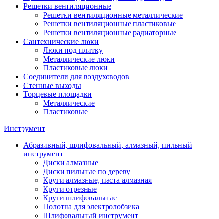
Решетки вентиляционные
Решетки вентиляционные металлические
Решетки вентиляционные пластиковые
Решетки вентиляционные радиаторные
Сантехнические люки
Люки под плитку
Металлические люки
Пластиковые люки
Соединители для воздуховодов
Стенные выходы
Торцевые площадки
Металлические
Пластиковые
Инструмент
Абразивный, шлифовальный, алмазный, пильный
инструмент
Диски алмазные
Диски пильные по дереву
Круги алмазные, паста алмазная
Круги отрезные
Круги шлифовальные
Полотна для электролобзика
Шлифовальный инструмент