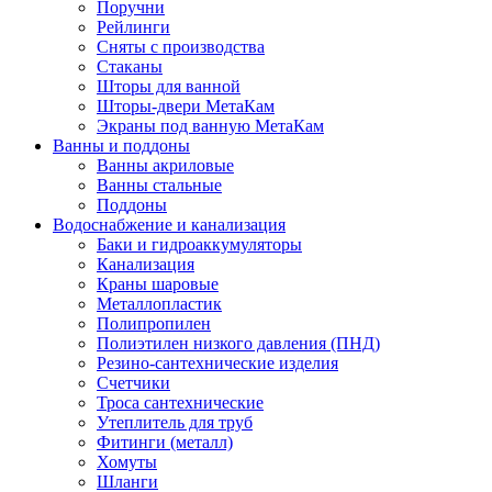
Поручни
Рейлинги
Сняты с производства
Стаканы
Шторы для ванной
Шторы-двери МетаКам
Экраны под ванную МетаКам
Ванны и поддоны
Ванны акриловые
Ванны стальные
Поддоны
Водоснабжение и канализация
Баки и гидроаккумуляторы
Канализация
Краны шаровые
Металлопластик
Полипропилен
Полиэтилен низкого давления (ПНД)
Резино-сантехнические изделия
Счетчики
Троса сантехнические
Утеплитель для труб
Фитинги (металл)
Хомуты
Шланги