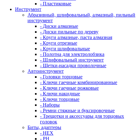
- Пластиковые
Инструмент
Абразивный, шлифовальный, алмазный, пильный
инструмент
- Диски алмазные
- Диски пильные по дереву
- Круги алмазные, паста алмазная
- Круги отрезные
- Круги шлифовальные
- Полотна для электролобзика
- Шлифовальный инструмент
- Щетки-насадки проволочные
Автоинструмент
- Головки торцовые
- Ключи гаечные комбинированные
- Ключи гаечные рожковые
- Ключи накидные
- Ключи торцовые
- Наборы
- Ремни стяжные и буксировочные
- Трещотки и аксессуары для торцовых
головок
Биты, адаптеры
- HEX
- PH