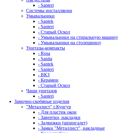
- Santeri
Системы инсталляции
Умывальники
- Santek
- Santeri
- Старый Оскол
- Умывальники на стиральную машину
- Умывальники на столешницу
Унитазы-компакты
- Rosa
- Sanita
- Santek
- Santeri
- ВКЗ
- Керамин
- Старый Оскол
Чаши унитазов
- Santeri
Замочно-скобяные изделия
"Металлист" г.Кунгур
- Для пластик окон
- Завертки, накладки
- Задвижки (шпингалет)
- Замки "Металлист", накладные