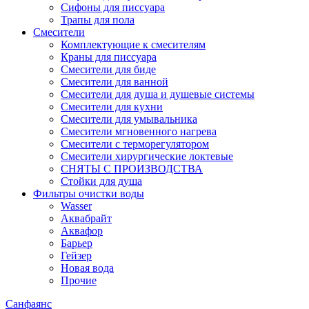
Сифоны для писсуара
Трапы для пола
Смесители
Комплектующие к смесителям
Краны для писсуара
Смесители для биде
Смесители для ванной
Смесители для душа и душевые системы
Смесители для кухни
Смесители для умывальника
Смесители мгновенного нагрева
Смесители с терморегулятором
Смесители хирургические локтевые
СНЯТЫ С ПРОИЗВОДСТВА
Стойки для душа
Фильтры очистки воды
Wasser
Аквабрайт
Аквафор
Барьер
Гейзер
Новая вода
Прочие
Санфаянс