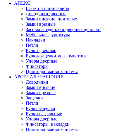
АПЕКС
Глазки и шпингалеты
Доводчики дверные
Замки висячие, почтовые
Замки врезные
Засовы и задвижки дверные цепочки
Мебельная фурнитура
Накладки
Петли
Ручки дверные
Ручки-защелки межкомнатные
Упоры дверные
Фиксаторы
Цилиндровые механизмы
АРСЕНАЛ / PALIDORE
Доводчики
Замки висячие
Замки врезные
Защелки
Петли
Ручка-защелка
Ручки раздельные
Упоры дверные
Фиксаторы, накладки
Цилиндровые механизмы