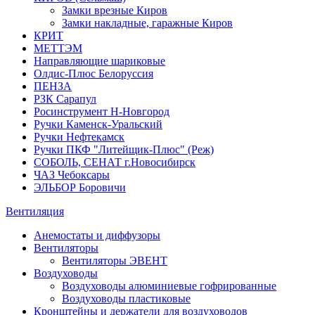
Замки врезные Киров
Замки накладные, гаражные Киров
КРИТ
МЕТТЭМ
Направляющие шариковые
Олдис-Плюс Белоруссия
ПЕНЗА
РЗК Сарапул
Росинструмент Н-Новгород
Ручки Каменск-Уральский
Ручки Нефтекамск
Ручки ПКФ "Литейщик-Плюс" (Реж)
СОБОЛЬ, СЕНАТ г.Новосибирск
ЧАЗ Чебоксары
ЭЛЬБОР Боровичи
Вентиляция
Анемостаты и диффузоры
Вентиляторы
Вентиляторы ЭВЕНТ
Воздуховоды
Воздуховоды алюминиевые гофрированные
Воздуховоды пластиковые
Кронштейны и держатели для воздуховодов