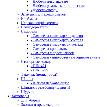
- Дюбели пластиковые
- Дюбели рамные металлические
- Дюбель-гвозди
Заглушки для конфирматов
Кляймера
Нержавеющий крепеж
Полкодержатели
Саморезы
- Саморезы гипсокартон-дерево
- Саморезы гипсокартон-металл
- Саморезы гипсокартон-металл
- Саморезы кровельные
- Саморезы с прессшайбой
- Саморезы универсальные оцинкованные
Стопорные кольца
- DIN 471
- DIN 6799
Такелаж (цепи, троса)
Шайбы
- Шайбы нержавеющие
Шпильки резьбовые (штанги)
Шурупы
Хозтовары
Для уборки
Звонки и др. электрика