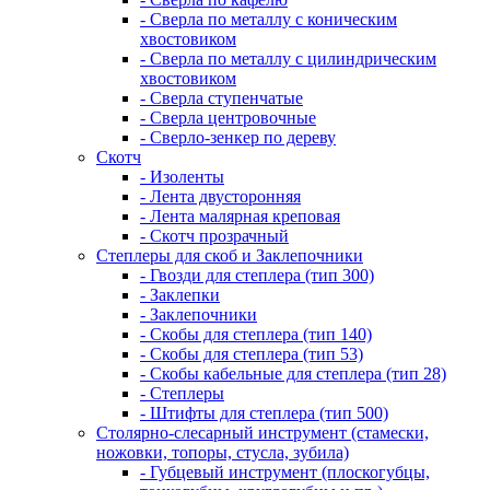
- Сверла по металлу с коническим
хвостовиком
- Сверла по металлу с цилиндрическим
хвостовиком
- Сверла ступенчатые
- Сверла центровочные
- Сверло-зенкер по дереву
Скотч
- Изоленты
- Лента двусторонняя
- Лента малярная креповая
- Скотч прозрачный
Степлеры для скоб и Заклепочники
- Гвозди для степлера (тип 300)
- Заклепки
- Заклепочники
- Скобы для степлера (тип 140)
- Скобы для степлера (тип 53)
- Скобы кабельные для степлера (тип 28)
- Степлеры
- Штифты для степлера (тип 500)
Столярно-слесарный инструмент (стамески,
ножовки, топоры, стусла, зубила)
- Губцевый инструмент (плоскогубцы,