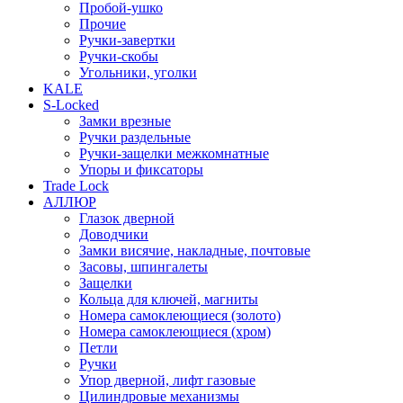
Пробой-ушко
Прочие
Ручки-завертки
Ручки-скобы
Угольники, уголки
KALE
S-Locked
Замки врезные
Ручки раздельные
Ручки-защелки межкомнатные
Упоры и фиксаторы
Trade Lock
АЛЛЮР
Глазок дверной
Доводчики
Замки висячие, накладные, почтовые
Засовы, шпингалеты
Защелки
Кольца для ключей, магниты
Номера самоклеющиеся (золото)
Номера самоклеющиеся (хром)
Петли
Ручки
Упор дверной, лифт газовые
Цилиндровые механизмы