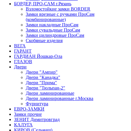
БОРДЕР, ПРО-САМ г.Рязань
Взломостойкие замки BORDER
Замки врезные с ручками ПроСам
(комбинированные)
Замки накладные ПроСам
Замки сувальдные ПроСам
Замки цилиндровые ПроСам
Скобяные изделия
ВЕГА
ГАРАНТ
ГАРДИАН Йошкар-Ола
ГЛАЗОВ
Двери
Двери "Ампир"
Двери "Канадка"
Двери "Прима"
Двери "Тюльпан-2"
Двери ламинированные
Двери ламинированные г.Москва
Фурнитура
ЕВРО-ЗАМКИ
Замки прочие
ЗЕНИТ Димитровград
КАЛУГА
КИРОВ (Сельмаш)