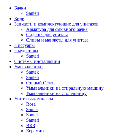
Бачки
Santeri
Биде
Запчасти и комплектующие для унитазов
Арматура для смывного бачка
Сиденья для унитаза
Сливы и манжеты для унитаза
Писсуары
Пьедесталы
Santeri
Системы инсталляции
Умывальники
Santek
Santeri
Старый Оскол
Умывальники на стиральную машину
Умывальники на столешницу
Унитазы-компакты
Rosa
Sanita
Santek
Santeri
ВКЗ
Керамин