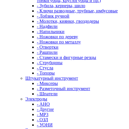
тонкогубцы, круглогубцы и пр.)
- Зубила, кернеры, шило
- Ключи разводные, трубные, имбусовые
- Лобзик ручной
- Молотки, киянки, гвоздодеры
- Надфили
- Напильники
- Ножовки по дереву
- Ножовки по металлу
- Отвертки
- Рашпили
- Стамески и фигурные резцы
- Струбцины
- Стусла
- Топоры
Штукатурный инструмент
- Миксеры
- Разметочный инструмент
- Шпатели
Электроды
- АНО
- Другие
- МР3
- ОЗЛ
- УОНИ