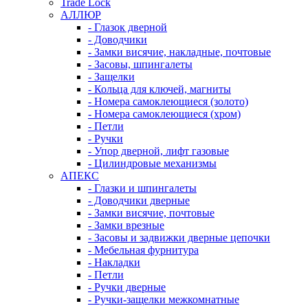
Trade Lock
АЛЛЮР
- Глазок дверной
- Доводчики
- Замки висячие, накладные, почтовые
- Засовы, шпингалеты
- Защелки
- Кольца для ключей, магниты
- Номера самоклеющиеся (золото)
- Номера самоклеющиеся (хром)
- Петли
- Ручки
- Упор дверной, лифт газовые
- Цилиндровые механизмы
АПЕКС
- Глазки и шпингалеты
- Доводчики дверные
- Замки висячие, почтовые
- Замки врезные
- Засовы и задвижки дверные цепочки
- Мебельная фурнитура
- Накладки
- Петли
- Ручки дверные
- Ручки-защелки межкомнатные