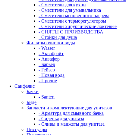
- Смесители для кухни
- Смесители для умывальника
- Смесители мгновенного нагрева
- Смесители с терморегулятором
- Смесители хирургические локтевые
- СНЯТЫ С ПРОИЗВОДСТВА
- Стойки для душа
Фильтры очистки воды
- Wasser
- Аквабрайт
- Аквафор
- Барьер
- Гейзер
- Новая вода
- Прочие
Санфаянс
Бачки
- Santeri
Биде
Запчасти и комплектующие для унитазов
- Арматура для смывного бачка
- Сиденья для унитаза
- Сливы и манжеты для унитаза
Писсуары
Пьедесталы