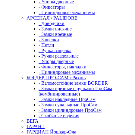
- Упоры дверные
- Фиксаторы
- Цилиндровые механизмы
АРСЕНАЛ / PALIDORE
- Доводчики
- Замки висячие
- Замки врезные
- Защелки
- Петли
- Ручка-защелка
- Ручки раздельные
- Упоры дверные
- Фиксаторы, накладки
- Цилиндровые механизмы
БОРДЕР, ПРО-САМ г.Рязань
- Взломостойкие замки BORDER
- Замки врезные с ручками ПроСам
(комбинированные)
- Замки накладные ПроСам
- Замки сувальдные ПроСам
- Замки цилиндровые ПроСам
- Скобяные изделия
ВЕГА
ГАРАНТ
ГАРДИАН Йошкар-Ола