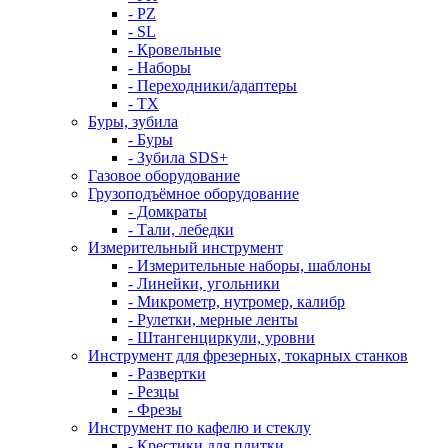
- PZ
- SL
- Кровельные
- Наборы
- Переходники/адаптеры
- ТX
Буры, зубила
- Буры
- Зубила SDS+
Газовое оборудование
Грузоподъёмное оборудование
- Домкраты
- Тали, лебедки
Измерительный инструмент
- Измерительные наборы, шаблоны
- Линейки, угольники
- Микрометр, нутромер, калибр
- Рулетки, мерные ленты
- Штангенциркули, уровни
Инструмент для фрезерных, токарных станков
- Развертки
- Резцы
- Фрезы
Инструмент по кафелю и стеклу
- Крестики для плитки