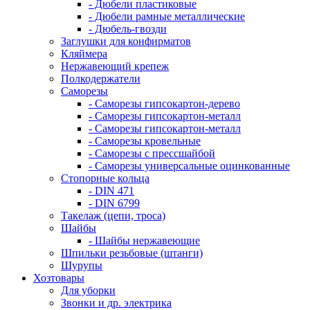
- Дюбели пластиковые
- Дюбели рамные металлические
- Дюбель-гвозди
Заглушки для конфирматов
Кляймера
Нержавеющий крепеж
Полкодержатели
Саморезы
- Саморезы гипсокартон-дерево
- Саморезы гипсокартон-металл
- Саморезы гипсокартон-металл
- Саморезы кровельные
- Саморезы с прессшайбой
- Саморезы универсальные оцинкованные
Стопорные кольца
- DIN 471
- DIN 6799
Такелаж (цепи, троса)
Шайбы
- Шайбы нержавеющие
Шпильки резьбовые (штанги)
Шурупы
Хозтовары
Для уборки
Звонки и др. электрика