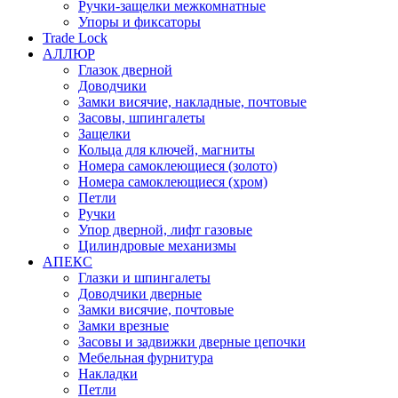
Ручки-защелки межкомнатные
Упоры и фиксаторы
Trade Lock
АЛЛЮР
Глазок дверной
Доводчики
Замки висячие, накладные, почтовые
Засовы, шпингалеты
Защелки
Кольца для ключей, магниты
Номера самоклеющиеся (золото)
Номера самоклеющиеся (хром)
Петли
Ручки
Упор дверной, лифт газовые
Цилиндровые механизмы
АПЕКС
Глазки и шпингалеты
Доводчики дверные
Замки висячие, почтовые
Замки врезные
Засовы и задвижки дверные цепочки
Мебельная фурнитура
Накладки
Петли