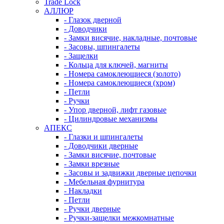
Trade Lock
АЛЛЮР
- Глазок дверной
- Доводчики
- Замки висячие, накладные, почтовые
- Засовы, шпингалеты
- Защелки
- Кольца для ключей, магниты
- Номера самоклеющиеся (золото)
- Номера самоклеющиеся (хром)
- Петли
- Ручки
- Упор дверной, лифт газовые
- Цилиндровые механизмы
АПЕКС
- Глазки и шпингалеты
- Доводчики дверные
- Замки висячие, почтовые
- Замки врезные
- Засовы и задвижки дверные цепочки
- Мебельная фурнитура
- Накладки
- Петли
- Ручки дверные
- Ручки-защелки межкомнатные