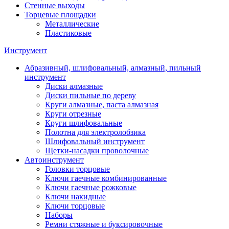
Стенные выходы
Торцевые площадки
Металлические
Пластиковые
Инструмент
Абразивный, шлифовальный, алмазный, пильный
инструмент
Диски алмазные
Диски пильные по дереву
Круги алмазные, паста алмазная
Круги отрезные
Круги шлифовальные
Полотна для электролобзика
Шлифовальный инструмент
Щетки-насадки проволочные
Автоинструмент
Головки торцовые
Ключи гаечные комбинированные
Ключи гаечные рожковые
Ключи накидные
Ключи торцовые
Наборы
Ремни стяжные и буксировочные