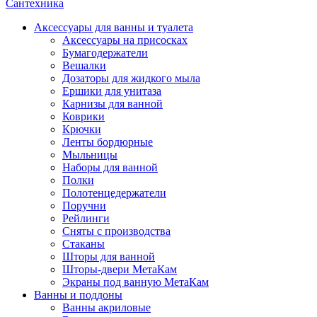
Сантехника
Аксессуары для ванны и туалета
Аксессуары на присосках
Бумагодержатели
Вешалки
Дозаторы для жидкого мыла
Ершики для унитаза
Карнизы для ванной
Коврики
Крючки
Ленты бордюрные
Мыльницы
Наборы для ванной
Полки
Полотенцедержатели
Поручни
Рейлинги
Сняты с производства
Стаканы
Шторы для ванной
Шторы-двери МетаКам
Экраны под ванную МетаКам
Ванны и поддоны
Ванны акриловые