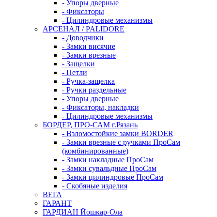
- Упоры дверные
- Фиксаторы
- Цилиндровые механизмы
АРСЕНАЛ / PALIDORE
- Доводчики
- Замки висячие
- Замки врезные
- Защелки
- Петли
- Ручка-защелка
- Ручки раздельные
- Упоры дверные
- Фиксаторы, накладки
- Цилиндровые механизмы
БОРДЕР, ПРО-САМ г.Рязань
- Взломостойкие замки BORDER
- Замки врезные с ручками ПроСам
(комбинированные)
- Замки накладные ПроСам
- Замки сувальдные ПроСам
- Замки цилиндровые ПроСам
- Скобяные изделия
ВЕГА
ГАРАНТ
ГАРДИАН Йошкар-Ола