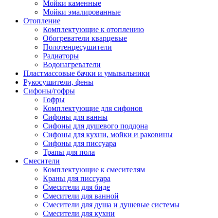
Мойки каменные
Мойки эмалированные
Отопление
Комплектующие к отоплению
Обогреватели кварцевые
Полотенцесушители
Радиаторы
Водонагреватели
Пластмассовые бачки и умывальники
Рукосушители, фены
Сифоны/гофры
Гофры
Комплектующие для сифонов
Сифоны для ванны
Сифоны для душевого поддона
Сифоны для кухни, мойки и раковины
Сифоны для писсуара
Трапы для пола
Смесители
Комплектующие к смесителям
Краны для писсуара
Смесители для биде
Смесители для ванной
Смесители для душа и душевые системы
Смесители для кухни