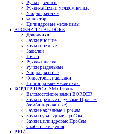
Ручки дверные
Ручки-защелки межкомнатные
Упоры дверные
Фиксаторы
Цилиндровые механизмы
АРСЕНАЛ / PALIDORE
Доводчики
Замки висячие
Замки врезные
Защелки
Петли
Ручка-защелка
Ручки раздельные
Упоры дверные
Фиксаторы, накладки
Цилиндровые механизмы
БОРДЕР, ПРО-САМ г.Рязань
Взломостойкие замки BORDER
Замки врезные с ручками ПроСам
(комбинированные)
Замки накладные ПроСам
Замки сувальдные ПроСам
Замки цилиндровые ПроСам
Скобяные изделия
ВЕГА