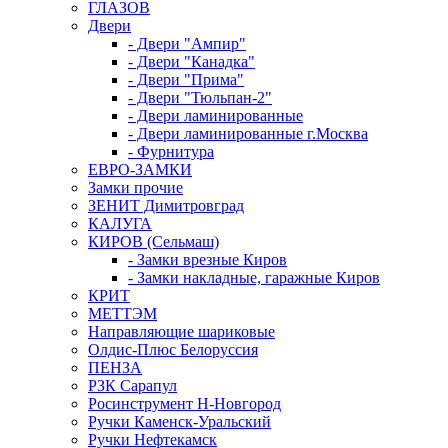
ГЛАЗОВ
Двери
- Двери "Ампир"
- Двери "Канадка"
- Двери "Прима"
- Двери "Тюльпан-2"
- Двери ламинированные
- Двери ламинированные г.Москва
- Фурнитура
ЕВРО-ЗАМКИ
Замки прочие
ЗЕНИТ Димитровград
КАЛУГА
КИРОВ (Сельмаш)
- Замки врезные Киров
- Замки накладные, гаражные Киров
КРИТ
МЕТТЭМ
Направляющие шариковые
Олдис-Плюс Белоруссия
ПЕНЗА
РЗК Сарапул
Росинструмент Н-Новгород
Ручки Каменск-Уральский
Ручки Нефтекамск