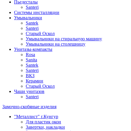
Пьедесталы
Santeri
Системы инсталляции
Умывальники
Santek
Santeri
Старый Оскол
Умывальники на стиральную машину
Умывальники на столешницу
Унитазы-компакты
Rosa
Sanita
Santek
Santeri
ВКЗ
Керамин
Старый Оскол
Чаши унитазов
Santeri
Замочно-скобяные изделия
"Металлист" г.Кунгур
Для пластик окон
Завертки, накладки