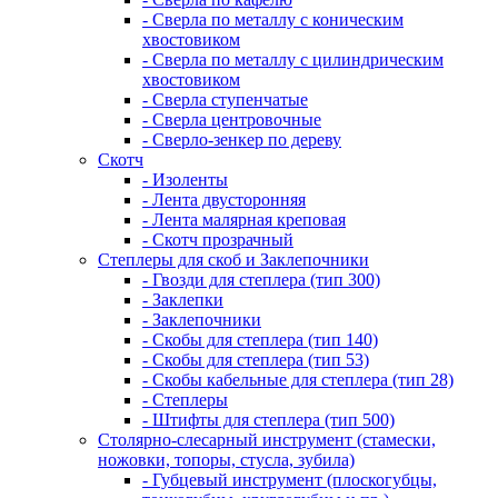
- Сверла по металлу с коническим
хвостовиком
- Сверла по металлу с цилиндрическим
хвостовиком
- Сверла ступенчатые
- Сверла центровочные
- Сверло-зенкер по дереву
Скотч
- Изоленты
- Лента двусторонняя
- Лента малярная креповая
- Скотч прозрачный
Степлеры для скоб и Заклепочники
- Гвозди для степлера (тип 300)
- Заклепки
- Заклепочники
- Скобы для степлера (тип 140)
- Скобы для степлера (тип 53)
- Скобы кабельные для степлера (тип 28)
- Степлеры
- Штифты для степлера (тип 500)
Столярно-слесарный инструмент (стамески,
ножовки, топоры, стусла, зубила)
- Губцевый инструмент (плоскогубцы,