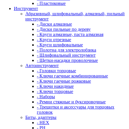
- Пластиковые
Инструмент
Абразивный, шлифовальный, алмазный, пильный
инструмент
- Диски алмазные
- Диски пильные по дереву
- Круги алмазные, паста алмазная
- Круги отрезные
- Круги шлифовальные
- Полотна для электролобзика
- Шлифовальный инструмент
- Щетки-насадки проволочные
Автоинструмент
- Головки торцовые
- Ключи гаечные комбинированные
- Ключи гаечные рожковые
- Ключи накидные
- Ключи торцовые
- Наборы
- Ремни стяжные и буксировочные
- Трещотки и аксессуары для торцовых
головок
Биты, адаптеры
- HEX
- PH