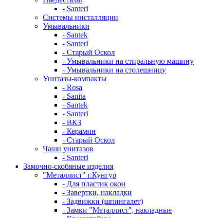
- Santeri
Системы инсталляции
Умывальники
- Santek
- Santeri
- Старый Оскол
- Умывальники на стиральную машину
- Умывальники на столешницу
Унитазы-компакты
- Rosa
- Sanita
- Santek
- Santeri
- ВКЗ
- Керамин
- Старый Оскол
Чаши унитазов
- Santeri
Замочно-скобяные изделия
"Металлист" г.Кунгур
- Для пластик окон
- Завертки, накладки
- Задвижки (шпингалет)
- Замки "Металлист", накладные