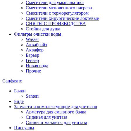
Смесители для умывальника
Смесители мгновенного нагрева
Смесители с терморегулятором
Смесители хирургические локтевые
СНЯТЫ С ПРОИЗВОДСТВА
Стойки для душа
Фильтры очистки воды
Wasser
Аквабрайт
Аквафор
Барьер
Гейзер
Новая вода
Прочие
Санфаянс
Бачки
Santeri
Биде
Запчасти и комплектующие для унитазов
Арматура для смывного бачка
Сиденья для унитаза
Сливы и манжеты для унитаза
Писсуары