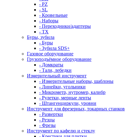
- PZ
- SL
- Кровельные
- Наборы
- Переходники/адаптеры
- ТX
Буры, зубила
- Буры
- Зубила SDS+
Газовое оборудование
Грузоподъёмное оборудование
- Домкраты
- Тали, лебедки
Измерительный инструмент
- Измерительные наборы, шаблоны
- Линейки, угольники
- Микрометр, нутромер, калибр
- Рулетки, мерные ленты
- Штангенциркули, уровни
Инструмент для фрезерных, токарных станков
- Развертки
- Резцы
- Фрезы
Инструмент по кафелю и стеклу
- Крестики для плитки