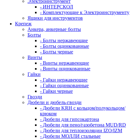
Электроинструмент
- ИНТЕРСКОЛ
- Комплектующие к Электроинструменту
Ящики для инструментов
Крепеж
Анкера, анкерные болты
Болты
- Болты нержавеющие
- Болты оцинкованные
- Болты черные
Винты
- Винты нержавеющие
- Винты оцинкованные
Гайки
- Гайки нержавеющие
- Гайки оцинкованные
- Гайки черные
Гвозди
Дюбели и дюбель-гвозди
- Дюбели KRH с кольцом/полукольцом/
крюком
- Дюбели для гипсокартона
- Дюбели для пено/газобетона MUD/RD
- Дюбели для теплоизоляции IZO/IZM
- Дюбели МОЛЛИ стальные