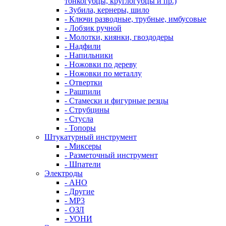
тонкогубцы, круглогубцы и пр.)
- Зубила, кернеры, шило
- Ключи разводные, трубные, имбусовые
- Лобзик ручной
- Молотки, киянки, гвоздодеры
- Надфили
- Напильники
- Ножовки по дереву
- Ножовки по металлу
- Отвертки
- Рашпили
- Стамески и фигурные резцы
- Струбцины
- Стусла
- Топоры
Штукатурный инструмент
- Миксеры
- Разметочный инструмент
- Шпатели
Электроды
- АНО
- Другие
- МР3
- ОЗЛ
- УОНИ