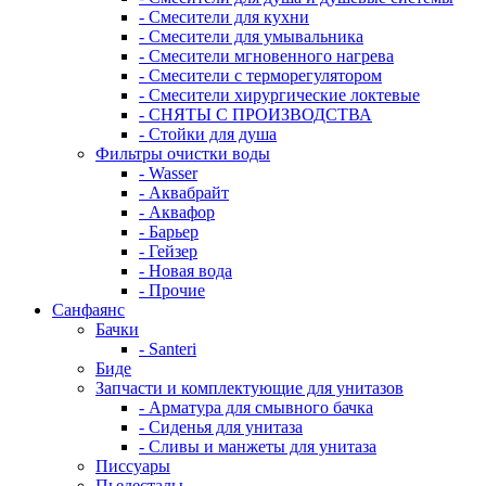
- Смесители для кухни
- Смесители для умывальника
- Смесители мгновенного нагрева
- Смесители с терморегулятором
- Смесители хирургические локтевые
- СНЯТЫ С ПРОИЗВОДСТВА
- Стойки для душа
Фильтры очистки воды
- Wasser
- Аквабрайт
- Аквафор
- Барьер
- Гейзер
- Новая вода
- Прочие
Санфаянс
Бачки
- Santeri
Биде
Запчасти и комплектующие для унитазов
- Арматура для смывного бачка
- Сиденья для унитаза
- Сливы и манжеты для унитаза
Писсуары
Пьедесталы