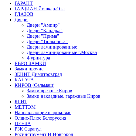
ГАРАНТ
ГАРДИАН Йошкар-Ола
ГЛАЗОВ
Двери
Двери "Ампир"
Двери "Канадка"
Двери "Прима"
Двери "Тюльпан-2"
Двери ламинированные
Двери ламинированные г.Москва
Фурнитура
ЕВРО-ЗАМКИ
Замки прочие
ЗЕНИТ Димитровград
КАЛУГА
КИРОВ (Сельмаш)
Замки врезные Киров
Замки накладные, гаражные Киров
КРИТ
МЕТТЭМ
Направляющие шариковые
Олдис-Плюс Белоруссия
ПЕНЗА
РЗК Сарапул
Росинструмент Н-Новгород