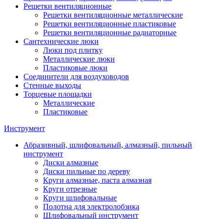
Решетки вентиляционные
Решетки вентиляционные металлические
Решетки вентиляционные пластиковые
Решетки вентиляционные радиаторные
Сантехнические люки
Люки под плитку
Металлические люки
Пластиковые люки
Соединители для воздуховодов
Стенные выходы
Торцевые площадки
Металлические
Пластиковые
Инструмент
Абразивный, шлифовальный, алмазный, пильный
инструмент
Диски алмазные
Диски пильные по дереву
Круги алмазные, паста алмазная
Круги отрезные
Круги шлифовальные
Полотна для электролобзика
Шлифовальный инструмент