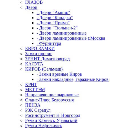
ГЛАЗОВ
Двери
- Двери "Ампир"
- Двери "Канадка"
- Двери "Прима"
- Двери "Тюльпан-2"
- Двери ламинированные
- Двери ламинированные г.Москва
- Фурнитура
ЕВРО-ЗАМКИ
Замки прочие
ЗЕНИТ Димитровград
КАЛУГА
КИРОВ (Сельмаш)
- Замки врезные Киров
- Замки накладные, гаражные Киров
КРИТ
МЕТТЭМ
Направляющие шариковые
Олдис-Плюс Белоруссия
ПЕНЗА
РЗК Сарапул
Росинструмент Н-Новгород
Ручки Каменск-Уральский
Ручки Нефтекамск