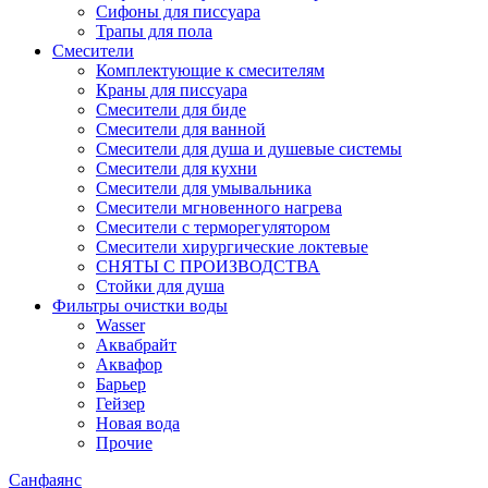
Сифоны для писсуара
Трапы для пола
Смесители
Комплектующие к смесителям
Краны для писсуара
Смесители для биде
Смесители для ванной
Смесители для душа и душевые системы
Смесители для кухни
Смесители для умывальника
Смесители мгновенного нагрева
Смесители с терморегулятором
Смесители хирургические локтевые
СНЯТЫ С ПРОИЗВОДСТВА
Стойки для душа
Фильтры очистки воды
Wasser
Аквабрайт
Аквафор
Барьер
Гейзер
Новая вода
Прочие
Санфаянс