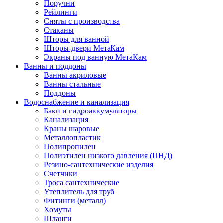
Поручни
Рейлинги
Сняты с производства
Стаканы
Шторы для ванной
Шторы-двери МетаКам
Экраны под ванную МетаКам
Ванны и поддоны
Ванны акриловые
Ванны стальные
Поддоны
Водоснабжение и канализация
Баки и гидроаккумуляторы
Канализация
Краны шаровые
Металлопластик
Полипропилен
Полиэтилен низкого давления (ПНД)
Резино-сантехнические изделия
Счетчики
Троса сантехнические
Утеплитель для труб
Фитинги (металл)
Хомуты
Шланги