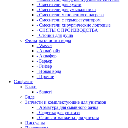
- Смесители для кухни
- Смесители для умывальника
- Смесители мгновенного нагрева
- Смесители с терморегулятором
- Смесители хирургические локтевые
- СНЯТЫ С ПРОИЗВОДСТВА
- Стойки для душа
Фильтры очистки воды
- Wasser
- Аквабрайт
- Аквафор
- Барьер
- Гейзер
- Новая вода
- Прочие
Санфаянс
Бачки
- Santeri
Биде
Запчасти и комплектующие для унитазов
- Арматура для смывного бачка
- Сиденья для унитаза
- Сливы и манжеты для унитаза
Писсуары
Пьедесталы