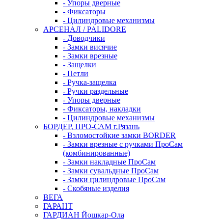
- Упоры дверные
- Фиксаторы
- Цилиндровые механизмы
АРСЕНАЛ / PALIDORE
- Доводчики
- Замки висячие
- Замки врезные
- Защелки
- Петли
- Ручка-защелка
- Ручки раздельные
- Упоры дверные
- Фиксаторы, накладки
- Цилиндровые механизмы
БОРДЕР, ПРО-САМ г.Рязань
- Взломостойкие замки BORDER
- Замки врезные с ручками ПроСам
(комбинированные)
- Замки накладные ПроСам
- Замки сувальдные ПроСам
- Замки цилиндровые ПроСам
- Скобяные изделия
ВЕГА
ГАРАНТ
ГАРДИАН Йошкар-Ола