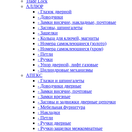
Trade Lock
АЛЛЮР
- Глазок дверной
- Доводчики
- Замки висячие, накладные, почтовые
- Засовы, шпингалеты
- Защелки
- Кольца для ключей, магниты
- Номера самоклеющиеся (золото)
- Номера самоклеющиеся (хром)
- Петли
- Ручки
- Упор дверной, лифт газовые
- Цилиндровые механизмы
АПЕКС
- Глазки и шпингалеты
- Доводчики дверные
- Замки висячие, почтовые
- Замки врезные
- Засовы и задвижки дверные цепочки
- Мебельная фурнитура
- Накладки
- Петли
- Ручки дверные
- Ручки-защелки межкомнатные