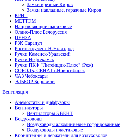
Замки врезные Киров
Замки накладные, гаражные Киров
КРИТ
МЕТТЭМ
Направляющие шариковые
Олдис-Плюс Белоруссия
ПЕНЗА
РЗК Сарапул
Росинструмент Н-Новгород
Ручки Каменск-Уральский
Ручки Нефтекамск
Ручки ПКФ "Литейщик-Плюс" (Реж)
СОБОЛЬ, СЕНАТ г.Новосибирск
ЧАЗ Чебоксары
ЭЛЬБОР Боровичи
Вентиляция
Анемостаты и диффузоры
Вентиляторы
Вентиляторы ЭВЕНТ
Воздуховоды
Воздуховоды алюминиевые гофрированные
Воздуховоды пластиковые
Кронштейны и держатели для воздуховодов