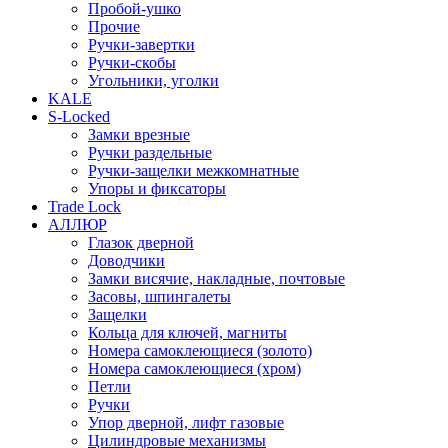
Пробой-ушко
Прочие
Ручки-завертки
Ручки-скобы
Угольники, уголки
KALE
S-Locked
Замки врезные
Ручки раздельные
Ручки-защелки межкомнатные
Упоры и фиксаторы
Trade Lock
АЛЛЮР
Глазок дверной
Доводчики
Замки висячие, накладные, почтовые
Засовы, шпингалеты
Защелки
Кольца для ключей, магниты
Номера самоклеющиеся (золото)
Номера самоклеющиеся (хром)
Петли
Ручки
Упор дверной, лифт газовые
Цилиндровые механизмы