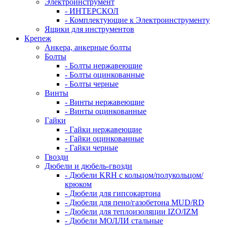
Электроинструмент
- ИНТЕРСКОЛ
- Комплектующие к Электроинструменту
Ящики для инструментов
Крепеж
Анкера, анкерные болты
Болты
- Болты нержавеющие
- Болты оцинкованные
- Болты черные
Винты
- Винты нержавеющие
- Винты оцинкованные
Гайки
- Гайки нержавеющие
- Гайки оцинкованные
- Гайки черные
Гвозди
Дюбели и дюбель-гвозди
- Дюбели KRH с кольцом/полукольцом/
крюком
- Дюбели для гипсокартона
- Дюбели для пено/газобетона MUD/RD
- Дюбели для теплоизоляции IZO/IZM
- Дюбели МОЛЛИ стальные