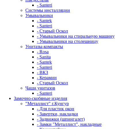
- Santeri
Системы инсталляции
Умывальники
- Santek
- Santeri
- Старый Оскол
- Умывальники на стиральную машину
- Умывальники на столешницу
Унитазы-компакты
- Rosa
- Sanita
- Santek
- Santeri
- ВКЗ
- Керамин
- Старый Оскол
Чаши унитазов
- Santeri
Замочно-скобяные изделия
"Металлист" г.Кунгур
- Для пластик окон
- Завертки, накладки
- Задвижки (шпингалет)
- Замки "Металлист", накладные