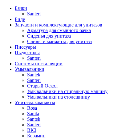
Бачки
Santeri
Биде
Запчасти и комплектующие для унитазов
Арматура для смывного бачка
Сиденья для унитаза
Сливы и манжеты для унитаза
Писсуары
Пьедесталы
Santeri
Системы инсталляции
Умывальники
Santek
Santeri
Старый Оскол
Умывальники на стиральную машину
Умывальники на столешницу
Унитазы-компакты
Rosa
Sanita
Santek
Santeri
ВКЗ
Керамин