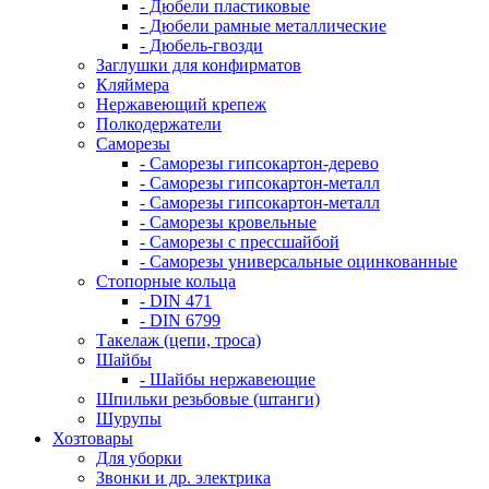
- Дюбели пластиковые
- Дюбели рамные металлические
- Дюбель-гвозди
Заглушки для конфирматов
Кляймера
Нержавеющий крепеж
Полкодержатели
Саморезы
- Саморезы гипсокартон-дерево
- Саморезы гипсокартон-металл
- Саморезы гипсокартон-металл
- Саморезы кровельные
- Саморезы с прессшайбой
- Саморезы универсальные оцинкованные
Стопорные кольца
- DIN 471
- DIN 6799
Такелаж (цепи, троса)
Шайбы
- Шайбы нержавеющие
Шпильки резьбовые (штанги)
Шурупы
Хозтовары
Для уборки
Звонки и др. электрика