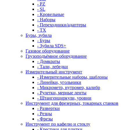
- PZ
- SL
- Кровельные
- Наборы
- Переходники/адаптеры
- ТX
Буры, зубила
- Буры
- Зубила SDS+
Газовое оборудование
Грузоподъёмное оборудование
- Домкраты
- Тали, лебедки
Измерительный инструмент
- Измерительные наборы, шаблоны
- Линейки, угольники
- Микрометр, нутромер, калибр
- Рулетки, мерные ленты
- Штангенциркули, уровни
Инструмент для фрезерных, токарных станков
- Развертки
- Резцы
- Фрезы
Инструмент по кафелю и стеклу
- Крестики для плитки