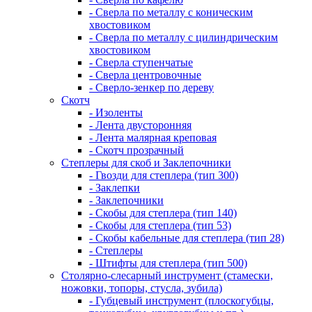
- Сверла по металлу с коническим
хвостовиком
- Сверла по металлу с цилиндрическим
хвостовиком
- Сверла ступенчатые
- Сверла центровочные
- Сверло-зенкер по дереву
Скотч
- Изоленты
- Лента двусторонняя
- Лента малярная креповая
- Скотч прозрачный
Степлеры для скоб и Заклепочники
- Гвозди для степлера (тип 300)
- Заклепки
- Заклепочники
- Скобы для степлера (тип 140)
- Скобы для степлера (тип 53)
- Скобы кабельные для степлера (тип 28)
- Степлеры
- Штифты для степлера (тип 500)
Столярно-слесарный инструмент (стамески,
ножовки, топоры, стусла, зубила)
- Губцевый инструмент (плоскогубцы,