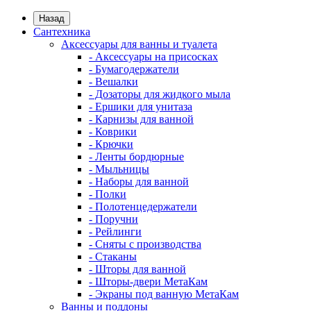
Назад
Сантехника
Аксессуары для ванны и туалета
- Аксессуары на присосках
- Бумагодержатели
- Вешалки
- Дозаторы для жидкого мыла
- Ершики для унитаза
- Карнизы для ванной
- Коврики
- Крючки
- Ленты бордюрные
- Мыльницы
- Наборы для ванной
- Полки
- Полотенцедержатели
- Поручни
- Рейлинги
- Сняты с производства
- Стаканы
- Шторы для ванной
- Шторы-двери МетаКам
- Экраны под ванную МетаКам
Ванны и поддоны