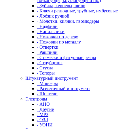
тонкогубцы, круглогубцы и пр.)
- Зубила, кернеры, шило
- Ключи разводные, трубные, имбусовые
- Лобзик ручной
- Молотки, киянки, гвоздодеры
- Надфили
- Напильники
- Ножовки по дереву
- Ножовки по металлу
- Отвертки
- Рашпили
- Стамески и фигурные резцы
- Струбцины
- Стусла
- Топоры
Штукатурный инструмент
- Миксеры
- Разметочный инструмент
- Шпатели
Электроды
- АНО
- Другие
- МР3
- ОЗЛ
- УОНИ