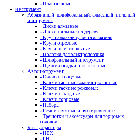
- Пластиковые
Инструмент
Абразивный, шлифовальный, алмазный, пильный
инструмент
- Диски алмазные
- Диски пильные по дереву
- Круги алмазные, паста алмазная
- Круги отрезные
- Круги шлифовальные
- Полотна для электролобзика
- Шлифовальный инструмент
- Щетки-насадки проволочные
Автоинструмент
- Головки торцовые
- Ключи гаечные комбинированные
- Ключи гаечные рожковые
- Ключи накидные
- Ключи торцовые
- Наборы
- Ремни стяжные и буксировочные
- Трещотки и аксессуары для торцовых
головок
Биты, адаптеры
- HEX
- PH