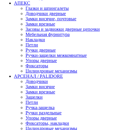
АПЕКС
Глазки и шпингалеты
Доводчики дверные
Замки висячие, почтовые
Замки врезные
Засовы и задвижки дверные цепочки
Мебельная фурнитура
Накладки
Петли
Ручки дверные
Ручки-защелки межкомнатные
Упоры дверные
Фиксаторы
Цилиндровые механизмы
АРСЕНАЛ / PALIDORE
Доводчики
Замки висячие
Замки врезные
Защелки
Петли
Ручка-защелка
Ручки раздельные
Упоры дверные
Фиксаторы, накладки
Цилиндровые механизмы