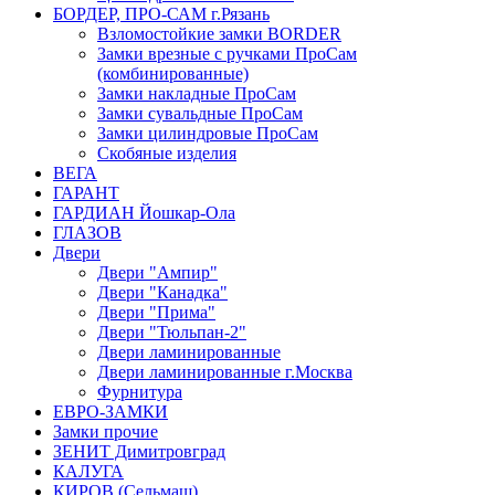
БОРДЕР, ПРО-САМ г.Рязань
Взломостойкие замки BORDER
Замки врезные с ручками ПроСам
(комбинированные)
Замки накладные ПроСам
Замки сувальдные ПроСам
Замки цилиндровые ПроСам
Скобяные изделия
ВЕГА
ГАРАНТ
ГАРДИАН Йошкар-Ола
ГЛАЗОВ
Двери
Двери "Ампир"
Двери "Канадка"
Двери "Прима"
Двери "Тюльпан-2"
Двери ламинированные
Двери ламинированные г.Москва
Фурнитура
ЕВРО-ЗАМКИ
Замки прочие
ЗЕНИТ Димитровград
КАЛУГА
КИРОВ (Сельмаш)