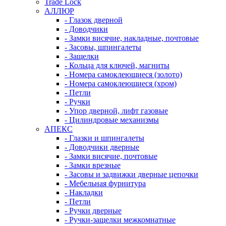
Trade Lock
АЛЛЮР
- Глазок дверной
- Доводчики
- Замки висячие, накладные, почтовые
- Засовы, шпингалеты
- Защелки
- Кольца для ключей, магниты
- Номера самоклеющиеся (золото)
- Номера самоклеющиеся (хром)
- Петли
- Ручки
- Упор дверной, лифт газовые
- Цилиндровые механизмы
АПЕКС
- Глазки и шпингалеты
- Доводчики дверные
- Замки висячие, почтовые
- Замки врезные
- Засовы и задвижки дверные цепочки
- Мебельная фурнитура
- Накладки
- Петли
- Ручки дверные
- Ручки-защелки межкомнатные