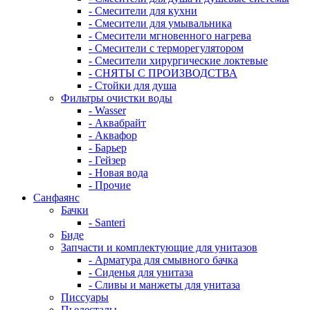
- Смесители для кухни
- Смесители для умывальника
- Смесители мгновенного нагрева
- Смесители с терморегулятором
- Смесители хирургические локтевые
- СНЯТЫ С ПРОИЗВОДСТВА
- Стойки для душа
Фильтры очистки воды
- Wasser
- Аквабрайт
- Аквафор
- Барьер
- Гейзер
- Новая вода
- Прочие
Санфаянс
Бачки
- Santeri
Биде
Запчасти и комплектующие для унитазов
- Арматура для смывного бачка
- Сиденья для унитаза
- Сливы и манжеты для унитаза
Писсуары
Пьедесталы