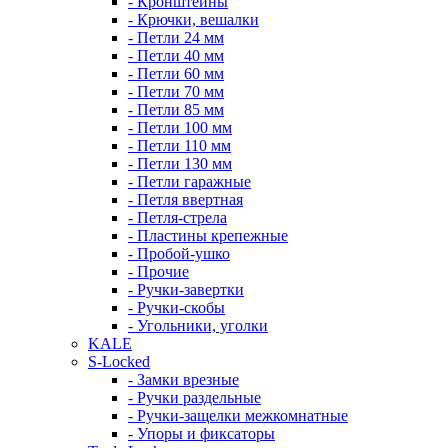
- Кронштейны
- Крючки, вешалки
- Петли 24 мм
- Петли 40 мм
- Петли 60 мм
- Петли 70 мм
- Петли 85 мм
- Петли 100 мм
- Петли 110 мм
- Петли 130 мм
- Петли гаражные
- Петля ввертная
- Петля-стрела
- Пластины крепежные
- Пробой-ушко
- Прочие
- Ручки-завертки
- Ручки-скобы
- Угольники, уголки
KALE
S-Locked
- Замки врезные
- Ручки раздельные
- Ручки-защелки межкомнатные
- Упоры и фиксаторы