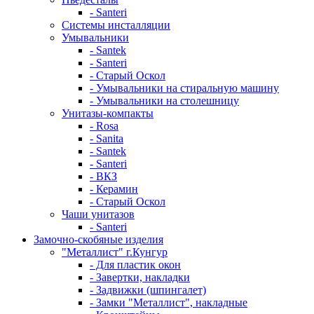
- Santeri
Системы инсталляции
Умывальники
- Santek
- Santeri
- Старый Оскол
- Умывальники на стиральную машину
- Умывальники на столешницу
Унитазы-компакты
- Rosa
- Sanita
- Santek
- Santeri
- ВКЗ
- Керамин
- Старый Оскол
Чаши унитазов
- Santeri
Замочно-скобяные изделия
"Металлист" г.Кунгур
- Для пластик окон
- Завертки, накладки
- Задвижки (шпингалет)
- Замки "Металлист", накладные