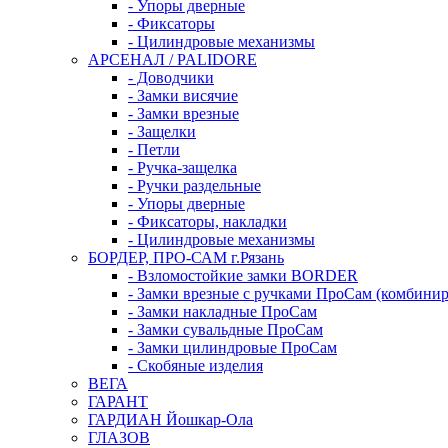
- Упоры дверные
- Фиксаторы
- Цилиндровые механизмы
АРСЕНАЛ / PALIDORE
- Доводчики
- Замки висячие
- Замки врезные
- Защелки
- Петли
- Ручка-защелка
- Ручки раздельные
- Упоры дверные
- Фиксаторы, накладки
- Цилиндровые механизмы
БОРДЕР, ПРО-САМ г.Рязань
- Взломостойкие замки BORDER
- Замки врезные с ручками ПроСам (комбини
- Замки накладные ПроСам
- Замки сувальдные ПроСам
- Замки цилиндровые ПроСам
- Скобяные изделия
ВЕГА
ГАРАНТ
ГАРДИАН Йошкар-Ола
ГЛАЗОВ