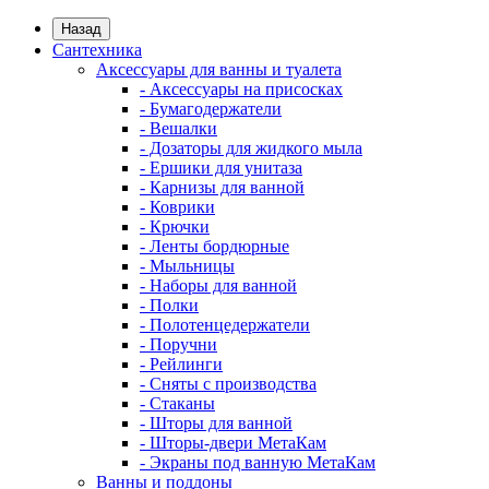
Назад
Сантехника
Аксессуары для ванны и туалета
- Аксессуары на присосках
- Бумагодержатели
- Вешалки
- Дозаторы для жидкого мыла
- Ершики для унитаза
- Карнизы для ванной
- Коврики
- Крючки
- Ленты бордюрные
- Мыльницы
- Наборы для ванной
- Полки
- Полотенцедержатели
- Поручни
- Рейлинги
- Сняты с производства
- Стаканы
- Шторы для ванной
- Шторы-двери МетаКам
- Экраны под ванную МетаКам
Ванны и поддоны