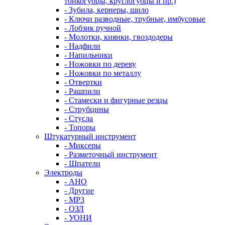
тонкогубцы, круглогубцы и пр.)
- Зубила, кернеры, шило
- Ключи разводные, трубные, имбусовые
- Лобзик ручной
- Молотки, киянки, гвоздодеры
- Надфили
- Напильники
- Ножовки по дереву
- Ножовки по металлу
- Отвертки
- Рашпили
- Стамески и фигурные резцы
- Струбцины
- Стусла
- Топоры
Штукатурный инструмент
- Миксеры
- Разметочный инструмент
- Шпатели
Электроды
- АНО
- Другие
- МР3
- ОЗЛ
- УОНИ