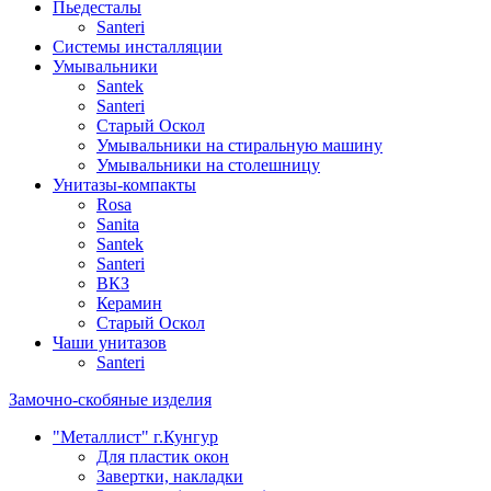
Пьедесталы
Santeri
Системы инсталляции
Умывальники
Santek
Santeri
Старый Оскол
Умывальники на стиральную машину
Умывальники на столешницу
Унитазы-компакты
Rosa
Sanita
Santek
Santeri
ВКЗ
Керамин
Старый Оскол
Чаши унитазов
Santeri
Замочно-скобяные изделия
"Металлист" г.Кунгур
Для пластик окон
Завертки, накладки