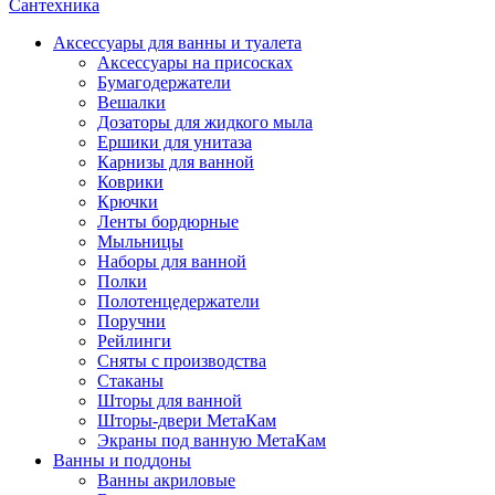
Сантехника
Аксессуары для ванны и туалета
Аксессуары на присосках
Бумагодержатели
Вешалки
Дозаторы для жидкого мыла
Ершики для унитаза
Карнизы для ванной
Коврики
Крючки
Ленты бордюрные
Мыльницы
Наборы для ванной
Полки
Полотенцедержатели
Поручни
Рейлинги
Сняты с производства
Стаканы
Шторы для ванной
Шторы-двери МетаКам
Экраны под ванную МетаКам
Ванны и поддоны
Ванны акриловые