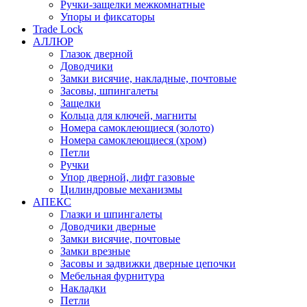
Ручки-защелки межкомнатные
Упоры и фиксаторы
Trade Lock
АЛЛЮР
Глазок дверной
Доводчики
Замки висячие, накладные, почтовые
Засовы, шпингалеты
Защелки
Кольца для ключей, магниты
Номера самоклеющиеся (золото)
Номера самоклеющиеся (хром)
Петли
Ручки
Упор дверной, лифт газовые
Цилиндровые механизмы
АПЕКС
Глазки и шпингалеты
Доводчики дверные
Замки висячие, почтовые
Замки врезные
Засовы и задвижки дверные цепочки
Мебельная фурнитура
Накладки
Петли