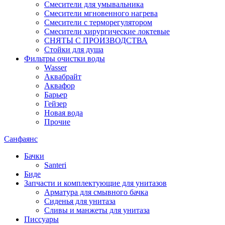
Смесители для умывальника
Смесители мгновенного нагрева
Смесители с терморегулятором
Смесители хирургические локтевые
СНЯТЫ С ПРОИЗВОДСТВА
Стойки для душа
Фильтры очистки воды
Wasser
Аквабрайт
Аквафор
Барьер
Гейзер
Новая вода
Прочие
Санфаянс
Бачки
Santeri
Биде
Запчасти и комплектующие для унитазов
Арматура для смывного бачка
Сиденья для унитаза
Сливы и манжеты для унитаза
Писсуары