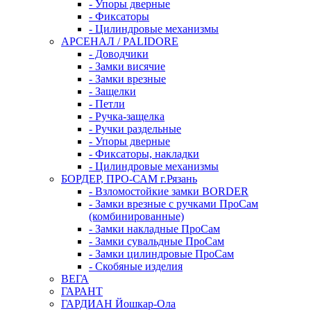
- Упоры дверные
- Фиксаторы
- Цилиндровые механизмы
АРСЕНАЛ / PALIDORE
- Доводчики
- Замки висячие
- Замки врезные
- Защелки
- Петли
- Ручка-защелка
- Ручки раздельные
- Упоры дверные
- Фиксаторы, накладки
- Цилиндровые механизмы
БОРДЕР, ПРО-САМ г.Рязань
- Взломостойкие замки BORDER
- Замки врезные с ручками ПроСам
(комбинированные)
- Замки накладные ПроСам
- Замки сувальдные ПроСам
- Замки цилиндровые ПроСам
- Скобяные изделия
ВЕГА
ГАРАНТ
ГАРДИАН Йошкар-Ола