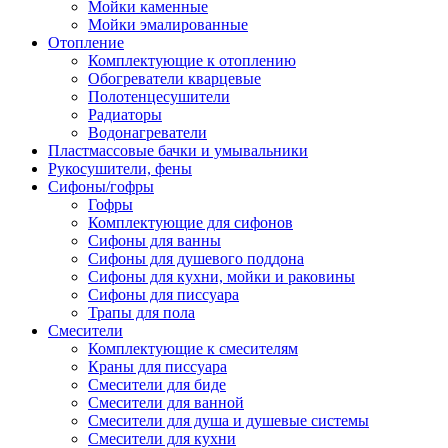
Мойки каменные
Мойки эмалированные
Отопление
Комплектующие к отоплению
Обогреватели кварцевые
Полотенцесушители
Радиаторы
Водонагреватели
Пластмассовые бачки и умывальники
Рукосушители, фены
Сифоны/гофры
Гофры
Комплектующие для сифонов
Сифоны для ванны
Сифоны для душевого поддона
Сифоны для кухни, мойки и раковины
Сифоны для писсуара
Трапы для пола
Смесители
Комплектующие к смесителям
Краны для писсуара
Смесители для биде
Смесители для ванной
Смесители для душа и душевые системы
Смесители для кухни