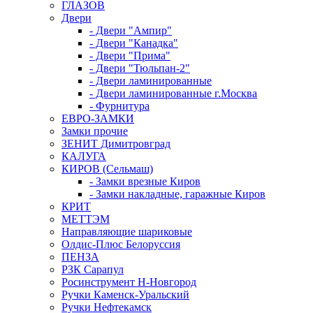
ГЛАЗОВ
Двери
- Двери "Ампир"
- Двери "Канадка"
- Двери "Прима"
- Двери "Тюльпан-2"
- Двери ламинированные
- Двери ламинированные г.Москва
- Фурнитура
ЕВРО-ЗАМКИ
Замки прочие
ЗЕНИТ Димитровград
КАЛУГА
КИРОВ (Сельмаш)
- Замки врезные Киров
- Замки накладные, гаражные Киров
КРИТ
МЕТТЭМ
Направляющие шариковые
Олдис-Плюс Белоруссия
ПЕНЗА
РЗК Сарапул
Росинструмент Н-Новгород
Ручки Каменск-Уральский
Ручки Нефтекамск