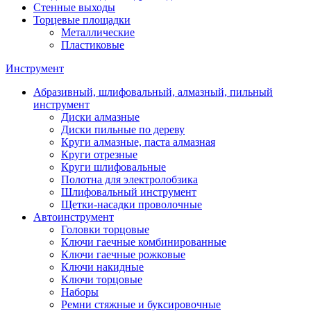
Стенные выходы
Торцевые площадки
Металлические
Пластиковые
Инструмент
Абразивный, шлифовальный, алмазный, пильный
инструмент
Диски алмазные
Диски пильные по дереву
Круги алмазные, паста алмазная
Круги отрезные
Круги шлифовальные
Полотна для электролобзика
Шлифовальный инструмент
Щетки-насадки проволочные
Автоинструмент
Головки торцовые
Ключи гаечные комбинированные
Ключи гаечные рожковые
Ключи накидные
Ключи торцовые
Наборы
Ремни стяжные и буксировочные