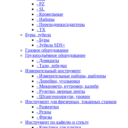
- PZ
- SL
- Кровельные
- Наборы
- Переходники/адаптеры
- ТX
Буры, зубила
- Буры
- Зубила SDS+
Газовое оборудование
Грузоподъёмное оборудование
- Домкраты
- Тали, лебедки
Измерительный инструмент
- Измерительные наборы, шаблоны
- Линейки, угольники
- Микрометр, нутромер, калибр
- Рулетки, мерные ленты
- Штангенциркули, уровни
Инструмент для фрезерных, токарных станков
- Развертки
- Резцы
- Фрезы
Инструмент по кафелю и стеклу
- Крестики для плитки