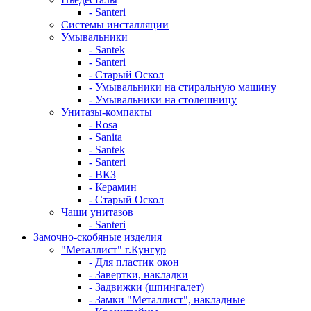
- Santeri
Системы инсталляции
Умывальники
- Santek
- Santeri
- Старый Оскол
- Умывальники на стиральную машину
- Умывальники на столешницу
Унитазы-компакты
- Rosa
- Sanita
- Santek
- Santeri
- ВКЗ
- Керамин
- Старый Оскол
Чаши унитазов
- Santeri
Замочно-скобяные изделия
"Металлист" г.Кунгур
- Для пластик окон
- Завертки, накладки
- Задвижки (шпингалет)
- Замки "Металлист", накладные