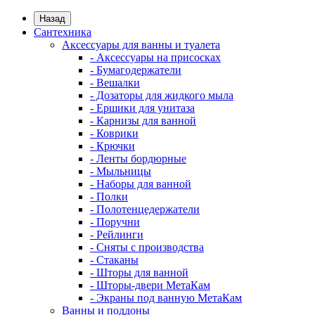
Назад
Сантехника
Аксессуары для ванны и туалета
- Аксессуары на присосках
- Бумагодержатели
- Вешалки
- Дозаторы для жидкого мыла
- Ершики для унитаза
- Карнизы для ванной
- Коврики
- Крючки
- Ленты бордюрные
- Мыльницы
- Наборы для ванной
- Полки
- Полотенцедержатели
- Поручни
- Рейлинги
- Сняты с производства
- Стаканы
- Шторы для ванной
- Шторы-двери МетаКам
- Экраны под ванную МетаКам
Ванны и поддоны