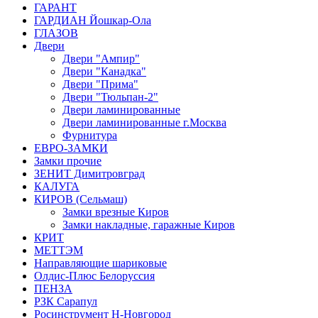
ГАРАНТ
ГАРДИАН Йошкар-Ола
ГЛАЗОВ
Двери
Двери "Ампир"
Двери "Канадка"
Двери "Прима"
Двери "Тюльпан-2"
Двери ламинированные
Двери ламинированные г.Москва
Фурнитура
ЕВРО-ЗАМКИ
Замки прочие
ЗЕНИТ Димитровград
КАЛУГА
КИРОВ (Сельмаш)
Замки врезные Киров
Замки накладные, гаражные Киров
КРИТ
МЕТТЭМ
Направляющие шариковые
Олдис-Плюс Белоруссия
ПЕНЗА
РЗК Сарапул
Росинструмент Н-Новгород