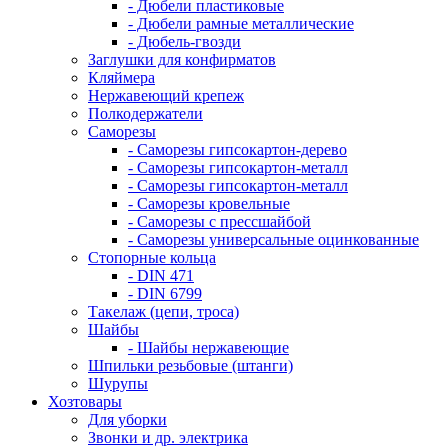
- Дюбели пластиковые
- Дюбели рамные металлические
- Дюбель-гвозди
Заглушки для конфирматов
Кляймера
Нержавеющий крепеж
Полкодержатели
Саморезы
- Саморезы гипсокартон-дерево
- Саморезы гипсокартон-металл
- Саморезы гипсокартон-металл
- Саморезы кровельные
- Саморезы с прессшайбой
- Саморезы универсальные оцинкованные
Стопорные кольца
- DIN 471
- DIN 6799
Такелаж (цепи, троса)
Шайбы
- Шайбы нержавеющие
Шпильки резьбовые (штанги)
Шурупы
Хозтовары
Для уборки
Звонки и др. электрика