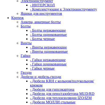
Электроинструмент
- ИНТЕРСКОЛ
- Комплектующие к Электроинструменту
Ящики для инструментов
Крепеж
Анкера, анкерные болты
Болты
- Болты нержавеющие
- Болты оцинкованные
- Болты черные
Винты
- Винты нержавеющие
- Винты оцинкованные
Гайки
- Гайки нержавеющие
- Гайки оцинкованные
- Гайки черные
Гвозди
Дюбели и дюбель-гвозди
- Дюбели KRH с кольцом/полукольцом/
крюком
- Дюбели для гипсокартона
- Дюбели для пено/газобетона MUD/RD
- Дюбели для теплоизоляции IZO/IZM
- Дюбели МОЛЛИ стальные