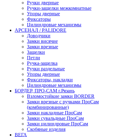
Ручки дверные
Ручки-защелки межкомнатные
Упоры дверные
Фиксаторы
Цилиндровые механизмы
АРСЕНАЛ / PALIDORE
Доводчики
Замки висячие
Замки врезные
Защелки
Петли
Ручка-защелка
Ручки раздельные
Упоры дверные
Фиксаторы, накладки
Цилиндровые механизмы
БОРДЕР, ПРО-САМ г.Рязань
Взломостойкие замки BORDER
Замки врезные с ручками ПроСам
(комбинированные)
Замки накладные ПроСам
Замки сувальдные ПроСам
Замки цилиндровые ПроСам
Скобяные изделия
ВЕГА