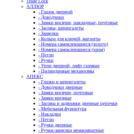
Trade Lock
АЛЛЮР
- Глазок дверной
- Доводчики
- Замки висячие, накладные, почтовые
- Засовы, шпингалеты
- Защелки
- Кольца для ключей, магниты
- Номера самоклеющиеся (золото)
- Номера самоклеющиеся (хром)
- Петли
- Ручки
- Упор дверной, лифт газовые
- Цилиндровые механизмы
АПЕКС
- Глазки и шпингалеты
- Доводчики дверные
- Замки висячие, почтовые
- Замки врезные
- Засовы и задвижки дверные цепочки
- Мебельная фурнитура
- Накладки
- Петли
- Ручки дверные
- Ручки-защелки межкомнатные