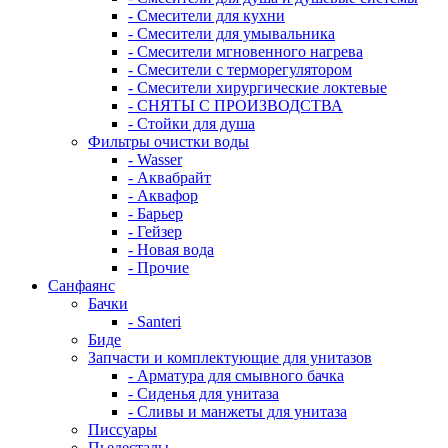
- Смесители для кухни
- Смесители для умывальника
- Смесители мгновенного нагрева
- Смесители с терморегулятором
- Смесители хирургические локтевые
- СНЯТЫ С ПРОИЗВОДСТВА
- Стойки для душа
Фильтры очистки воды
- Wasser
- Аквабрайт
- Аквафор
- Барьер
- Гейзер
- Новая вода
- Прочие
Санфаянс
Бачки
- Santeri
Биде
Запчасти и комплектующие для унитазов
- Арматура для смывного бачка
- Сиденья для унитаза
- Сливы и манжеты для унитаза
Писсуары
Пьедесталы