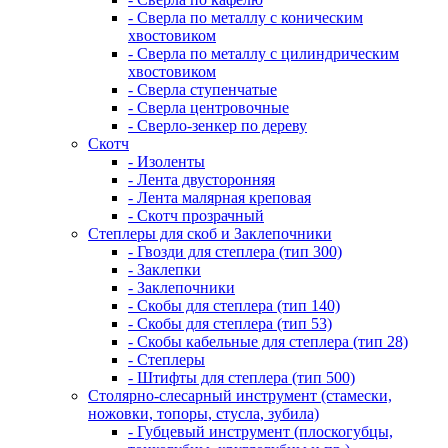
- Сверла по металлу с коническим
хвостовиком
- Сверла по металлу с цилиндрическим
хвостовиком
- Сверла ступенчатые
- Сверла центровочные
- Сверло-зенкер по дереву
Скотч
- Изоленты
- Лента двусторонняя
- Лента малярная креповая
- Скотч прозрачный
Степлеры для скоб и Заклепочники
- Гвозди для степлера (тип 300)
- Заклепки
- Заклепочники
- Скобы для степлера (тип 140)
- Скобы для степлера (тип 53)
- Скобы кабельные для степлера (тип 28)
- Степлеры
- Штифты для степлера (тип 500)
Столярно-слесарный инструмент (стамески,
ножовки, топоры, стусла, зубила)
- Губцевый инструмент (плоскогубцы,