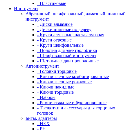
- Пластиковые
Инструмент
Абразивный, шлифовальный, алмазный, пильный
инструмент
- Диски алмазные
- Диски пильные по дереву
- Круги алмазные, паста алмазная
- Круги отрезные
- Круги шлифовальные
- Полотна для электролобзика
- Шлифовальный инструмент
- Щетки-насадки проволочные
Автоинструмент
- Головки торцовые
- Ключи гаечные комбинированные
- Ключи гаечные рожковые
- Ключи накидные
- Ключи торцовые
- Наборы
- Ремни стяжные и буксировочные
- Трещотки и аксессуары для торцовых
головок
Биты, адаптеры
- HEX
- PH