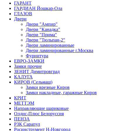
ГАРАНТ
ГАРДИАН Йошкар-Ола
ГЛАЗОВ
Двери
Двери "Ампир"
Двери "Канадка"
Двери "Прима"
Двери "Тюльпан-2"
Двери ламинированные
Двери ламинированные г.Москва
Фурнитура
ЕВРО-ЗАМКИ
Замки прочие
ЗЕНИТ Димитровград
КАЛУГА
КИРОВ (Сельмаш)
Замки врезные Киров
Замки накладные, гаражные Киров
КРИТ
МЕТТЭМ
Направляющие шариковые
Олдис-Плюс Белоруссия
ПЕНЗА
РЗК Сарапул
Росинструмент Н-Новгород