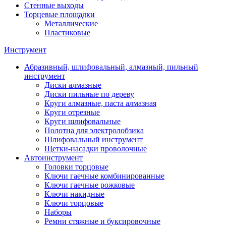
Стенные выходы
Торцевые площадки
Металлические
Пластиковые
Инструмент
Абразивный, шлифовальный, алмазный, пильный
инструмент
Диски алмазные
Диски пильные по дереву
Круги алмазные, паста алмазная
Круги отрезные
Круги шлифовальные
Полотна для электролобзика
Шлифовальный инструмент
Щетки-насадки проволочные
Автоинструмент
Головки торцовые
Ключи гаечные комбинированные
Ключи гаечные рожковые
Ключи накидные
Ключи торцовые
Наборы
Ремни стяжные и буксировочные