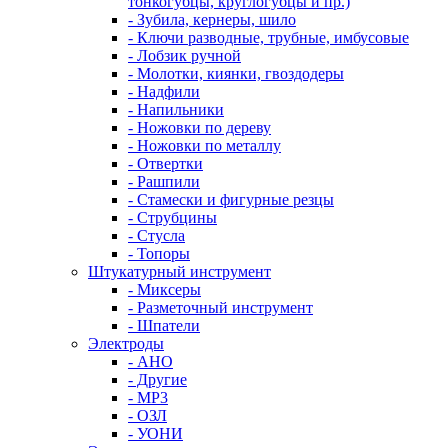
тонкогубцы, круглогубцы и пр.)
- Зубила, кернеры, шило
- Ключи разводные, трубные, имбусовые
- Лобзик ручной
- Молотки, киянки, гвоздодеры
- Надфили
- Напильники
- Ножовки по дереву
- Ножовки по металлу
- Отвертки
- Рашпили
- Стамески и фигурные резцы
- Струбцины
- Стусла
- Топоры
Штукатурный инструмент
- Миксеры
- Разметочный инструмент
- Шпатели
Электроды
- АНО
- Другие
- МР3
- ОЗЛ
- УОНИ