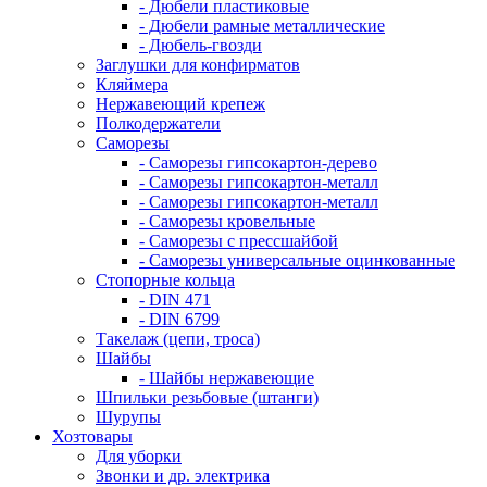
- Дюбели пластиковые
- Дюбели рамные металлические
- Дюбель-гвозди
Заглушки для конфирматов
Кляймера
Нержавеющий крепеж
Полкодержатели
Саморезы
- Саморезы гипсокартон-дерево
- Саморезы гипсокартон-металл
- Саморезы гипсокартон-металл
- Саморезы кровельные
- Саморезы с прессшайбой
- Саморезы универсальные оцинкованные
Стопорные кольца
- DIN 471
- DIN 6799
Такелаж (цепи, троса)
Шайбы
- Шайбы нержавеющие
Шпильки резьбовые (штанги)
Шурупы
Хозтовары
Для уборки
Звонки и др. электрика