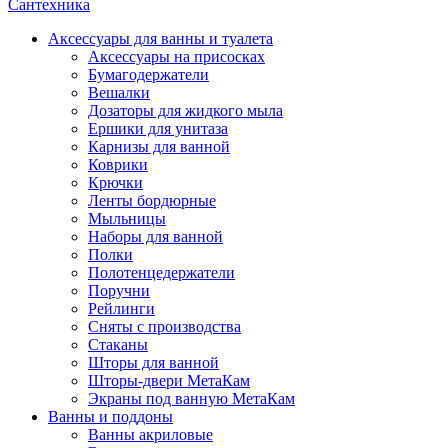
Сантехника
Аксессуары для ванны и туалета
Аксессуары на присосках
Бумагодержатели
Вешалки
Дозаторы для жидкого мыла
Ершики для унитаза
Карнизы для ванной
Коврики
Крючки
Ленты бордюрные
Мыльницы
Наборы для ванной
Полки
Полотенцедержатели
Поручни
Рейлинги
Сняты с производства
Стаканы
Шторы для ванной
Шторы-двери МетаКам
Экраны под ванную МетаКам
Ванны и поддоны
Ванны акриловые