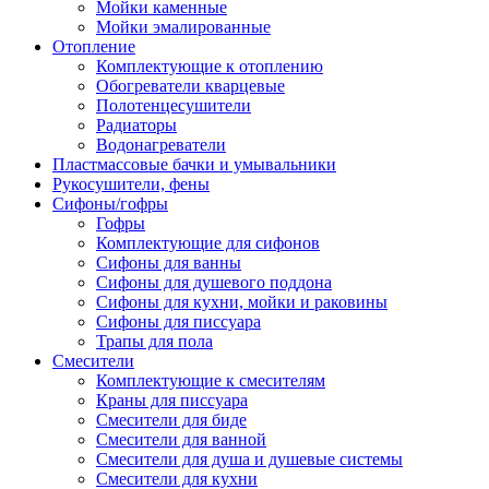
Мойки каменные
Мойки эмалированные
Отопление
Комплектующие к отоплению
Обогреватели кварцевые
Полотенцесушители
Радиаторы
Водонагреватели
Пластмассовые бачки и умывальники
Рукосушители, фены
Сифоны/гофры
Гофры
Комплектующие для сифонов
Сифоны для ванны
Сифоны для душевого поддона
Сифоны для кухни, мойки и раковины
Сифоны для писсуара
Трапы для пола
Смесители
Комплектующие к смесителям
Краны для писсуара
Смесители для биде
Смесители для ванной
Смесители для душа и душевые системы
Смесители для кухни