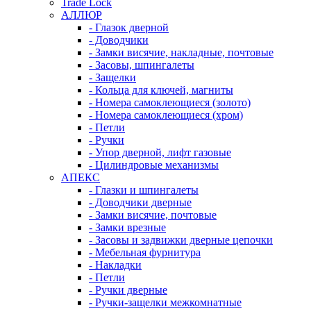
Trade Lock
АЛЛЮР
- Глазок дверной
- Доводчики
- Замки висячие, накладные, почтовые
- Засовы, шпингалеты
- Защелки
- Кольца для ключей, магниты
- Номера самоклеющиеся (золото)
- Номера самоклеющиеся (хром)
- Петли
- Ручки
- Упор дверной, лифт газовые
- Цилиндровые механизмы
АПЕКС
- Глазки и шпингалеты
- Доводчики дверные
- Замки висячие, почтовые
- Замки врезные
- Засовы и задвижки дверные цепочки
- Мебельная фурнитура
- Накладки
- Петли
- Ручки дверные
- Ручки-защелки межкомнатные