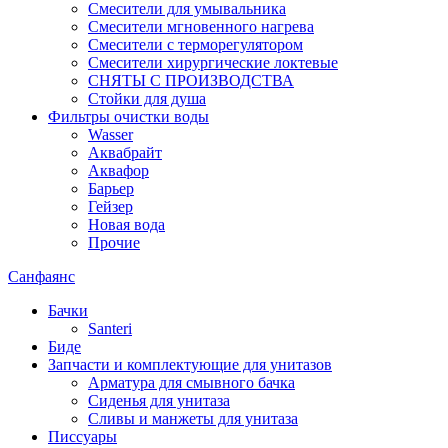
Смесители для умывальника
Смесители мгновенного нагрева
Смесители с терморегулятором
Смесители хирургические локтевые
СНЯТЫ С ПРОИЗВОДСТВА
Стойки для душа
Фильтры очистки воды
Wasser
Аквабрайт
Аквафор
Барьер
Гейзер
Новая вода
Прочие
Санфаянс
Бачки
Santeri
Биде
Запчасти и комплектующие для унитазов
Арматура для смывного бачка
Сиденья для унитаза
Сливы и манжеты для унитаза
Писсуары