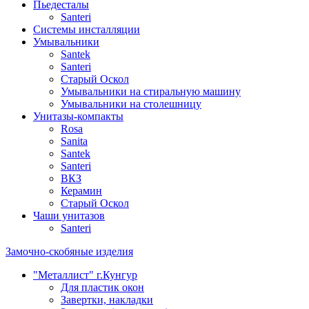
Пьедесталы
Santeri
Системы инсталляции
Умывальники
Santek
Santeri
Старый Оскол
Умывальники на стиральную машину
Умывальники на столешницу
Унитазы-компакты
Rosa
Sanita
Santek
Santeri
ВКЗ
Керамин
Старый Оскол
Чаши унитазов
Santeri
Замочно-скобяные изделия
"Металлист" г.Кунгур
Для пластик окон
Завертки, накладки