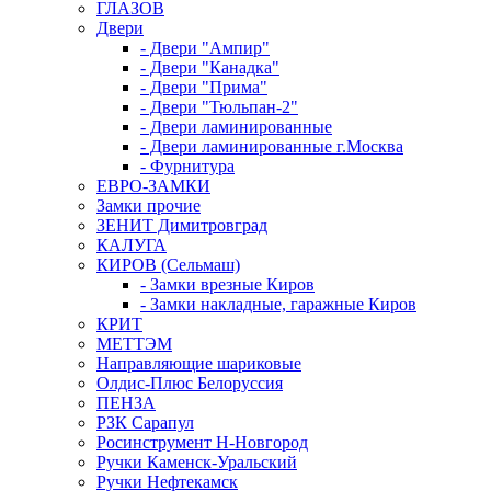
ГЛАЗОВ
Двери
- Двери "Ампир"
- Двери "Канадка"
- Двери "Прима"
- Двери "Тюльпан-2"
- Двери ламинированные
- Двери ламинированные г.Москва
- Фурнитура
ЕВРО-ЗАМКИ
Замки прочие
ЗЕНИТ Димитровград
КАЛУГА
КИРОВ (Сельмаш)
- Замки врезные Киров
- Замки накладные, гаражные Киров
КРИТ
МЕТТЭМ
Направляющие шариковые
Олдис-Плюс Белоруссия
ПЕНЗА
РЗК Сарапул
Росинструмент Н-Новгород
Ручки Каменск-Уральский
Ручки Нефтекамск