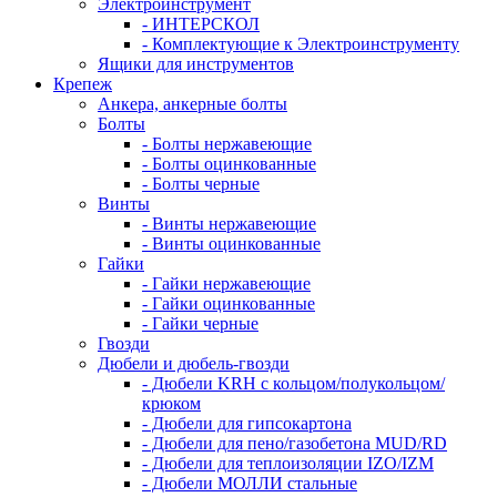
Электроинструмент
- ИНТЕРСКОЛ
- Комплектующие к Электроинструменту
Ящики для инструментов
Крепеж
Анкера, анкерные болты
Болты
- Болты нержавеющие
- Болты оцинкованные
- Болты черные
Винты
- Винты нержавеющие
- Винты оцинкованные
Гайки
- Гайки нержавеющие
- Гайки оцинкованные
- Гайки черные
Гвозди
Дюбели и дюбель-гвозди
- Дюбели KRH с кольцом/полукольцом/
крюком
- Дюбели для гипсокартона
- Дюбели для пено/газобетона MUD/RD
- Дюбели для теплоизоляции IZO/IZM
- Дюбели МОЛЛИ стальные