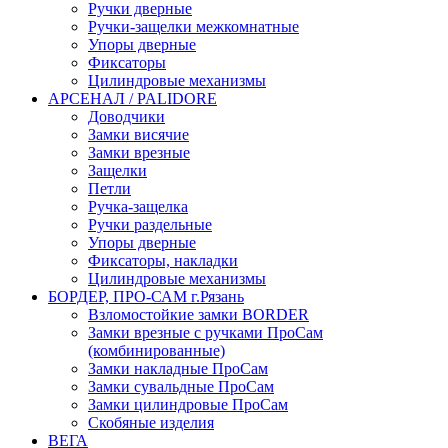
Ручки дверные
Ручки-защелки межкомнатные
Упоры дверные
Фиксаторы
Цилиндровые механизмы
АРСЕНАЛ / PALIDORE
Доводчики
Замки висячие
Замки врезные
Защелки
Петли
Ручка-защелка
Ручки раздельные
Упоры дверные
Фиксаторы, накладки
Цилиндровые механизмы
БОРДЕР, ПРО-САМ г.Рязань
Взломостойкие замки BORDER
Замки врезные с ручками ПроСам
(комбинированные)
Замки накладные ПроСам
Замки сувальдные ПроСам
Замки цилиндровые ПроСам
Скобяные изделия
ВЕГА