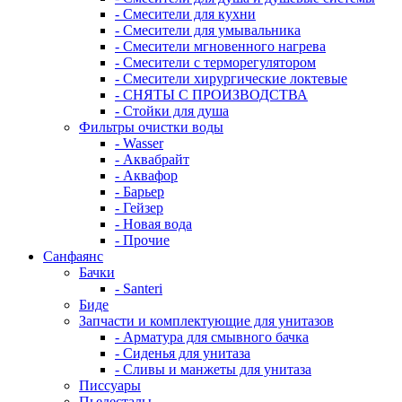
- Смесители для кухни
- Смесители для умывальника
- Смесители мгновенного нагрева
- Смесители с терморегулятором
- Смесители хирургические локтевые
- СНЯТЫ С ПРОИЗВОДСТВА
- Стойки для душа
Фильтры очистки воды
- Wasser
- Аквабрайт
- Аквафор
- Барьер
- Гейзер
- Новая вода
- Прочие
Санфаянс
Бачки
- Santeri
Биде
Запчасти и комплектующие для унитазов
- Арматура для смывного бачка
- Сиденья для унитаза
- Сливы и манжеты для унитаза
Писсуары
Пьедесталы