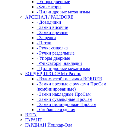
- Упоры дверные
- Фиксаторы
- Цилиндровые механизмы
АРСЕНАЛ / PALIDORE
- Доводчики
- Замки висячие
- Замки врезные
- Защелки
- Петли
- Ручка-защелка
- Ручки раздельные
- Упоры дверные
- Фиксаторы, накладки
- Цилиндровые механизмы
БОРДЕР, ПРО-САМ г.Рязань
- Взломостойкие замки BORDER
- Замки врезные с ручками ПроСам
(комбинированные)
- Замки накладные ПроСам
- Замки сувальдные ПроСам
- Замки цилиндровые ПроСам
- Скобяные изделия
ВЕГА
ГАРАНТ
ГАРДИАН Йошкар-Ола