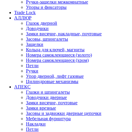
Ручки-защелки межкомнатные
Упоры и фиксаторы
Trade Lock
АЛЛЮР
Глазок дверной
Доводчики
Замки висячие, накладные, почтовые
Засовы, шпингалеты
Защелки
Кольца для ключей, магниты
Номера самоклеющиеся (золото)
Номера самоклеющиеся (хром)
Петли
Ручки
Упор дверной, лифт газовые
Цилиндровые механизмы
АПЕКС
Глазки и шпингалеты
Доводчики дверные
Замки висячие, почтовые
Замки врезные
Засовы и задвижки дверные цепочки
Мебельная фурнитура
Накладки
Петли