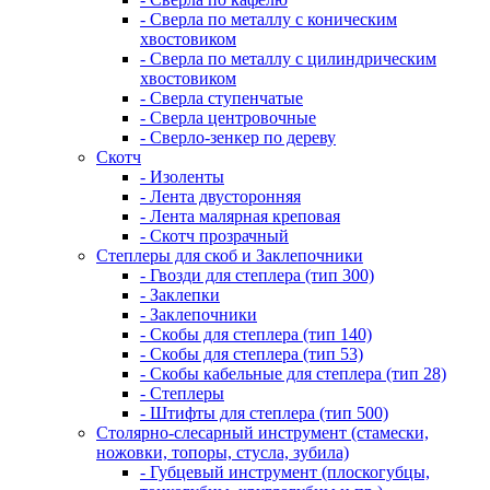
- Сверла по металлу с коническим
хвостовиком
- Сверла по металлу с цилиндрическим
хвостовиком
- Сверла ступенчатые
- Сверла центровочные
- Сверло-зенкер по дереву
Скотч
- Изоленты
- Лента двусторонняя
- Лента малярная креповая
- Скотч прозрачный
Степлеры для скоб и Заклепочники
- Гвозди для степлера (тип 300)
- Заклепки
- Заклепочники
- Скобы для степлера (тип 140)
- Скобы для степлера (тип 53)
- Скобы кабельные для степлера (тип 28)
- Степлеры
- Штифты для степлера (тип 500)
Столярно-слесарный инструмент (стамески,
ножовки, топоры, стусла, зубила)
- Губцевый инструмент (плоскогубцы,