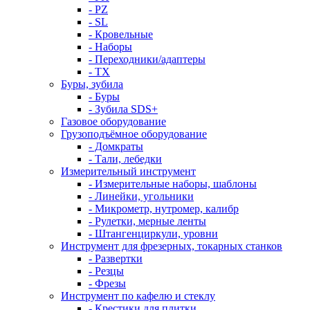
- PZ
- SL
- Кровельные
- Наборы
- Переходники/адаптеры
- ТX
Буры, зубила
- Буры
- Зубила SDS+
Газовое оборудование
Грузоподъёмное оборудование
- Домкраты
- Тали, лебедки
Измерительный инструмент
- Измерительные наборы, шаблоны
- Линейки, угольники
- Микрометр, нутромер, калибр
- Рулетки, мерные ленты
- Штангенциркули, уровни
Инструмент для фрезерных, токарных станков
- Развертки
- Резцы
- Фрезы
Инструмент по кафелю и стеклу
- Крестики для плитки