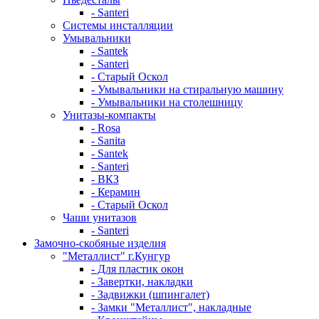
- Santeri
Системы инсталляции
Умывальники
- Santek
- Santeri
- Старый Оскол
- Умывальники на стиральную машину
- Умывальники на столешницу
Унитазы-компакты
- Rosa
- Sanita
- Santek
- Santeri
- ВКЗ
- Керамин
- Старый Оскол
Чаши унитазов
- Santeri
Замочно-скобяные изделия
"Металлист" г.Кунгур
- Для пластик окон
- Завертки, накладки
- Задвижки (шпингалет)
- Замки "Металлист", накладные