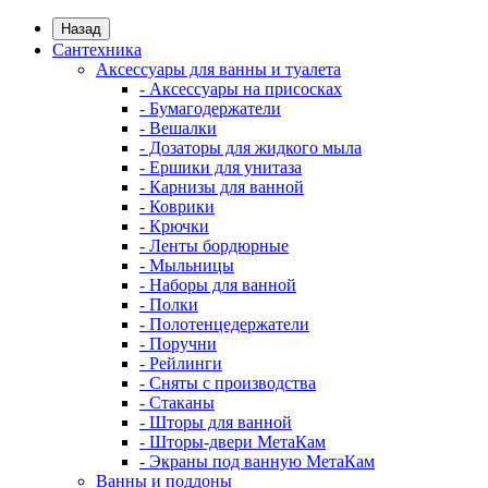
Назад
Сантехника
Аксессуары для ванны и туалета
- Аксессуары на присосках
- Бумагодержатели
- Вешалки
- Дозаторы для жидкого мыла
- Ершики для унитаза
- Карнизы для ванной
- Коврики
- Крючки
- Ленты бордюрные
- Мыльницы
- Наборы для ванной
- Полки
- Полотенцедержатели
- Поручни
- Рейлинги
- Сняты с производства
- Стаканы
- Шторы для ванной
- Шторы-двери МетаКам
- Экраны под ванную МетаКам
Ванны и поддоны