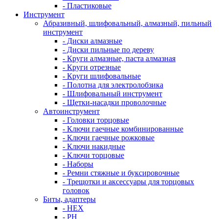
- Пластиковые
Инструмент
Абразивный, шлифовальный, алмазный, пильный
инструмент
- Диски алмазные
- Диски пильные по дереву
- Круги алмазные, паста алмазная
- Круги отрезные
- Круги шлифовальные
- Полотна для электролобзика
- Шлифовальный инструмент
- Щетки-насадки проволочные
Автоинструмент
- Головки торцовые
- Ключи гаечные комбинированные
- Ключи гаечные рожковые
- Ключи накидные
- Ключи торцовые
- Наборы
- Ремни стяжные и буксировочные
- Трещотки и аксессуары для торцовых
головок
Биты, адаптеры
- HEX
- PH