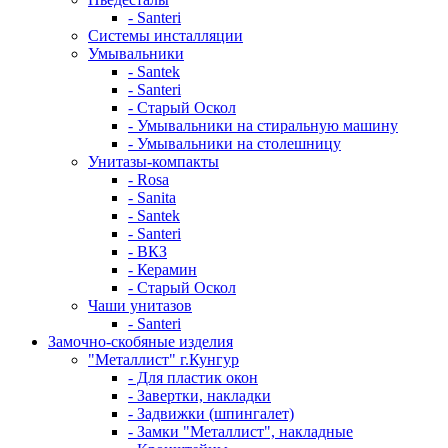
- Santeri
Системы инсталляции
Умывальники
- Santek
- Santeri
- Старый Оскол
- Умывальники на стиральную машину
- Умывальники на столешницу
Унитазы-компакты
- Rosa
- Sanita
- Santek
- Santeri
- ВКЗ
- Керамин
- Старый Оскол
Чаши унитазов
- Santeri
Замочно-скобяные изделия
"Металлист" г.Кунгур
- Для пластик окон
- Завертки, накладки
- Задвижки (шпингалет)
- Замки "Металлист", накладные