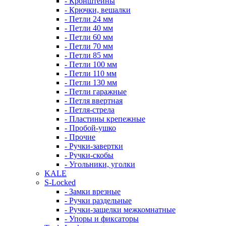
- Кронштейны
- Крючки, вешалки
- Петли 24 мм
- Петли 40 мм
- Петли 60 мм
- Петли 70 мм
- Петли 85 мм
- Петли 100 мм
- Петли 110 мм
- Петли 130 мм
- Петли гаражные
- Петля ввертная
- Петля-стрела
- Пластины крепежные
- Пробой-ушко
- Прочие
- Ручки-завертки
- Ручки-скобы
- Угольники, уголки
KALE
S-Locked
- Замки врезные
- Ручки раздельные
- Ручки-защелки межкомнатные
- Упоры и фиксаторы