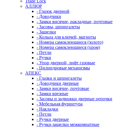
Trade Lock
АЛЛЮР
- Глазок дверной
- Доводчики
- Замки висячие, накладные, почтовые
- Засовы, шпингалеты
- Защелки
- Кольца для ключей, магниты
- Номера самоклеющиеся (золото)
- Номера самоклеющиеся (хром)
- Петли
- Ручки
- Упор дверной, лифт газовые
- Цилиндровые механизмы
АПЕКС
- Глазки и шпингалеты
- Доводчики дверные
- Замки висячие, почтовые
- Замки врезные
- Засовы и задвижки дверные цепочки
- Мебельная фурнитура
- Накладки
- Петли
- Ручки дверные
- Ручки-защелки межкомнатные