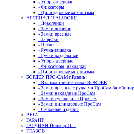
- Упоры дверные
- Фиксаторы
- Цилиндровые механизмы
АРСЕНАЛ / PALIDORE
- Доводчики
- Замки висячие
- Замки врезные
- Защелки
- Петли
- Ручка-защелка
- Ручки раздельные
- Упоры дверные
- Фиксаторы, накладки
- Цилиндровые механизмы
БОРДЕР, ПРО-САМ г.Рязань
- Взломостойкие замки BORDER
- Замки врезные с ручками ПроСам (комбини
- Замки накладные ПроСам
- Замки сувальдные ПроСам
- Замки цилиндровые ПроСам
- Скобяные изделия
ВЕГА
ГАРАНТ
ГАРДИАН Йошкар-Ола
ГЛАЗОВ