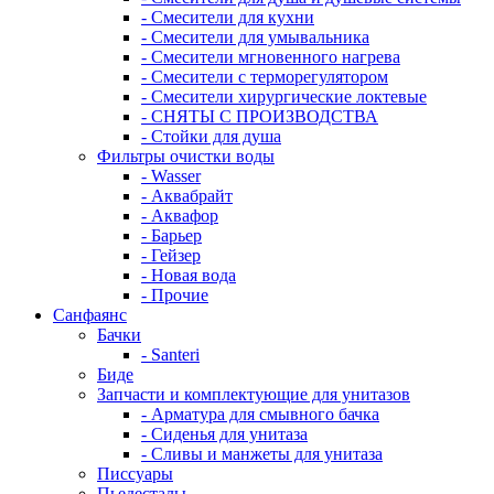
- Смесители для кухни
- Смесители для умывальника
- Смесители мгновенного нагрева
- Смесители с терморегулятором
- Смесители хирургические локтевые
- СНЯТЫ С ПРОИЗВОДСТВА
- Стойки для душа
Фильтры очистки воды
- Wasser
- Аквабрайт
- Аквафор
- Барьер
- Гейзер
- Новая вода
- Прочие
Санфаянс
Бачки
- Santeri
Биде
Запчасти и комплектующие для унитазов
- Арматура для смывного бачка
- Сиденья для унитаза
- Сливы и манжеты для унитаза
Писсуары
Пьедесталы