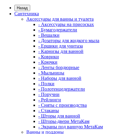
Назад
Сантехника
Аксессуары для ванны и туалета
- Аксессуары на присосках
- Бумагодержатели
- Вешалки
- Дозаторы для жидкого мыла
- Ершики для унитаза
- Карнизы для ванной
- Коврики
- Крючки
- Ленты бордюрные
- Мыльницы
- Наборы для ванной
- Полки
- Полотенцедержатели
- Поручни
- Рейлинги
- Сняты с производства
- Стаканы
- Шторы для ванной
- Шторы-двери МетаКам
- Экраны под ванную МетаКам
Ванны и поддоны