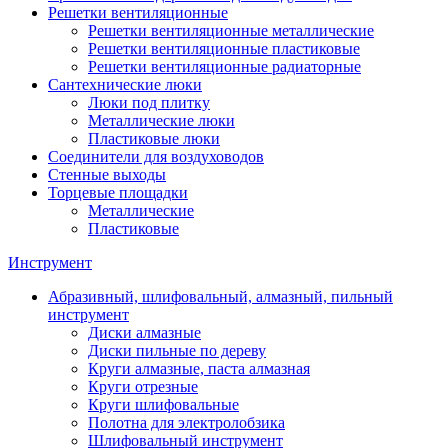
Решетки вентиляционные
Решетки вентиляционные металлические
Решетки вентиляционные пластиковые
Решетки вентиляционные радиаторные
Сантехнические люки
Люки под плитку
Металлические люки
Пластиковые люки
Соединители для воздуховодов
Стенные выходы
Торцевые площадки
Металлические
Пластиковые
Инструмент
Абразивный, шлифовальный, алмазный, пильный
инструмент
Диски алмазные
Диски пильные по дереву
Круги алмазные, паста алмазная
Круги отрезные
Круги шлифовальные
Полотна для электролобзика
Шлифовальный инструмент