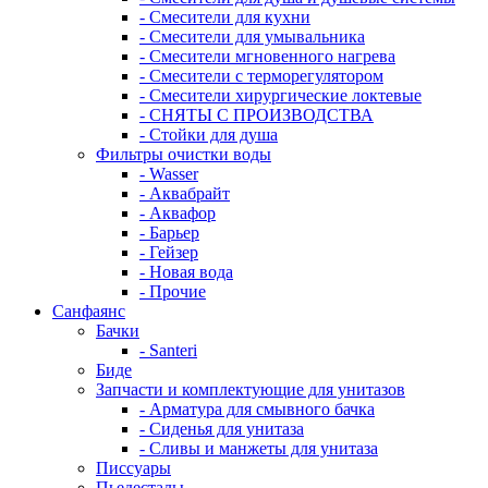
- Смесители для кухни
- Смесители для умывальника
- Смесители мгновенного нагрева
- Смесители с терморегулятором
- Смесители хирургические локтевые
- СНЯТЫ С ПРОИЗВОДСТВА
- Стойки для душа
Фильтры очистки воды
- Wasser
- Аквабрайт
- Аквафор
- Барьер
- Гейзер
- Новая вода
- Прочие
Санфаянс
Бачки
- Santeri
Биде
Запчасти и комплектующие для унитазов
- Арматура для смывного бачка
- Сиденья для унитаза
- Сливы и манжеты для унитаза
Писсуары
Пьедесталы