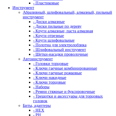
- Пластиковые
Инструмент
Абразивный, шлифовальный, алмазный, пильный
инструмент
- Диски алмазные
- Диски пильные по дереву
- Круги алмазные, паста алмазная
- Круги отрезные
- Круги шлифовальные
- Полотна для электролобзика
- Шлифовальный инструмент
- Щетки-насадки проволочные
Автоинструмент
- Головки торцовые
- Ключи гаечные комбинированные
- Ключи гаечные рожковые
- Ключи накидные
- Ключи торцовые
- Наборы
- Ремни стяжные и буксировочные
- Трещотки и аксессуары для торцовых
головок
Биты, адаптеры
- HEX
- PH