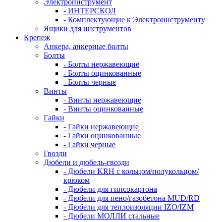
Электроинструмент
- ИНТЕРСКОЛ
- Комплектующие к Электроинструменту
Ящики для инструментов
Крепеж
Анкера, анкерные болты
Болты
- Болты нержавеющие
- Болты оцинкованные
- Болты черные
Винты
- Винты нержавеющие
- Винты оцинкованные
Гайки
- Гайки нержавеющие
- Гайки оцинкованные
- Гайки черные
Гвозди
Дюбели и дюбель-гвозди
- Дюбели KRH с кольцом/полукольцом/
крюком
- Дюбели для гипсокартона
- Дюбели для пено/газобетона MUD/RD
- Дюбели для теплоизоляции IZO/IZM
- Дюбели МОЛЛИ стальные