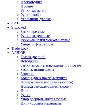
Пробой-ушко
Прочие
Ручки-завертки
Ручки-скобы
Угольники, уголки
KALE
S-Locked
Замки врезные
Ручки раздельные
Ручки-защелки межкомнатные
Упоры и фиксаторы
Trade Lock
АЛЛЮР
Глазок дверной
Доводчики
Замки висячие, накладные, почтовые
Засовы, шпингалеты
Защелки
Кольца для ключей, магниты
Номера самоклеющиеся (золото)
Номера самоклеющиеся (хром)
Петли
Ручки
Упор дверной, лифт газовые
Цилиндровые механизмы