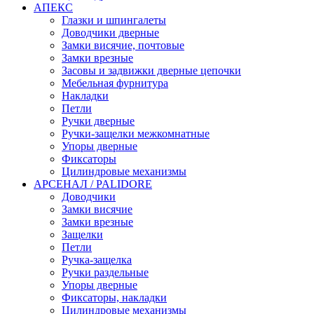
АПЕКС
Глазки и шпингалеты
Доводчики дверные
Замки висячие, почтовые
Замки врезные
Засовы и задвижки дверные цепочки
Мебельная фурнитура
Накладки
Петли
Ручки дверные
Ручки-защелки межкомнатные
Упоры дверные
Фиксаторы
Цилиндровые механизмы
АРСЕНАЛ / PALIDORE
Доводчики
Замки висячие
Замки врезные
Защелки
Петли
Ручка-защелка
Ручки раздельные
Упоры дверные
Фиксаторы, накладки
Цилиндровые механизмы