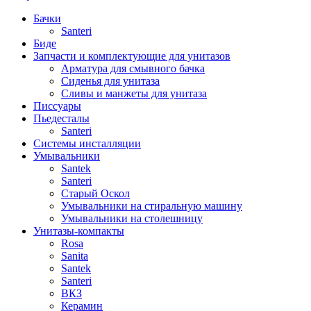
Бачки
Santeri
Биде
Запчасти и комплектующие для унитазов
Арматура для смывного бачка
Сиденья для унитаза
Сливы и манжеты для унитаза
Писсуары
Пьедесталы
Santeri
Системы инсталляции
Умывальники
Santek
Santeri
Старый Оскол
Умывальники на стиральную машину
Умывальники на столешницу
Унитазы-компакты
Rosa
Sanita
Santek
Santeri
ВКЗ
Керамин