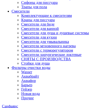
Сифоны для писсуара
Трапы для пола
Смесители
Комплектующие к смесителям
Краны для писсуара
Смесители для биде
Смесители для ванной
Смесители для душа и душевые системы
Смесители для кухни
Смесители для умывальника
Смесители мгновенного нагрева
Смесители с терморегулятором
Смесители хирургические локтевые
СНЯТЫ С ПРОИЗВОДСТВА
Стойки для душа
Фильтры очистки воды
Wasser
Аквабрайт
Аквафор
Барьер
Гейзер
Новая вода
Прочие
Санфаянс