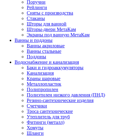
Поручни
Рейлинги
Сняты с производства
Стаканы
Шторы для ванной
Шторы-двери МетаКам
Экраны под ванную МетаКам
Ванны и поддоны
Ванны акриловые
Ванны стальные
Поддоны
Водоснабжение и канализация
Баки и гидроаккумуляторы
Канализация
Краны шаровые
Металлопластик
Полипропилен
Полиэтилен низкого давления (ПНД)
Резино-сантехнические изделия
Счетчики
Троса сантехнические
Утеплитель для труб
Фитинги (металл)
Хомуты
Шланги