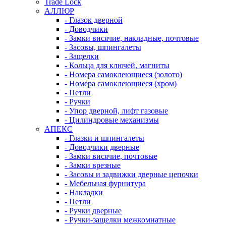
Trade Lock
АЛЛЮР
- Глазок дверной
- Доводчики
- Замки висячие, накладные, почтовые
- Засовы, шпингалеты
- Защелки
- Кольца для ключей, магниты
- Номера самоклеющиеся (золото)
- Номера самоклеющиеся (хром)
- Петли
- Ручки
- Упор дверной, лифт газовые
- Цилиндровые механизмы
АПЕКС
- Глазки и шпингалеты
- Доводчики дверные
- Замки висячие, почтовые
- Замки врезные
- Засовы и задвижки дверные цепочки
- Мебельная фурнитура
- Накладки
- Петли
- Ручки дверные
- Ручки-защелки межкомнатные