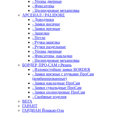
- Упоры дверные
- Фиксаторы
- Цилиндровые механизмы
АРСЕНАЛ / PALIDORE
- Доводчики
- Замки висячие
- Замки врезные
- Защелки
- Петли
- Ручка-защелка
- Ручки раздельные
- Упоры дверные
- Фиксаторы, накладки
- Цилиндровые механизмы
БОРДЕР, ПРО-САМ г.Рязань
- Взломостойкие замки BORDER
- Замки врезные с ручками ПроСам
(комбинированные)
- Замки накладные ПроСам
- Замки сувальдные ПроСам
- Замки цилиндровые ПроСам
- Скобяные изделия
ВЕГА
ГАРАНТ
ГАРДИАН Йошкар-Ола