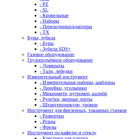
- PZ
- SL
- Кровельные
- Наборы
- Переходники/адаптеры
- ТX
Буры, зубила
- Буры
- Зубила SDS+
Газовое оборудование
Грузоподъёмное оборудование
- Домкраты
- Тали, лебедки
Измерительный инструмент
- Измерительные наборы, шаблоны
- Линейки, угольники
- Микрометр, нутромер, калибр
- Рулетки, мерные ленты
- Штангенциркули, уровни
Инструмент для фрезерных, токарных станков
- Развертки
- Резцы
- Фрезы
Инструмент по кафелю и стеклу
- Крестики для плитки