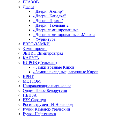
ГЛАЗОВ
Двери
- Двери "Ампир"
- Двери "Канадка"
- Двери "Прима"
- Двери "Тюльпан-2"
- Двери ламинированные
- Двери ламинированные г.Москва
- Фурнитура
ЕВРО-ЗАМКИ
Замки прочие
ЗЕНИТ Димитровград
КАЛУГА
КИРОВ (Сельмаш)
- Замки врезные Киров
- Замки накладные, гаражные Киров
КРИТ
МЕТТЭМ
Направляющие шариковые
Олдис-Плюс Белоруссия
ПЕНЗА
РЗК Сарапул
Росинструмент Н-Новгород
Ручки Каменск-Уральский
Ручки Нефтекамск