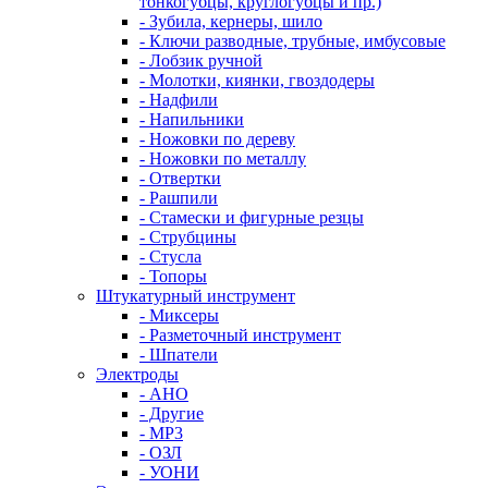
тонкогубцы, круглогубцы и пр.)
- Зубила, кернеры, шило
- Ключи разводные, трубные, имбусовые
- Лобзик ручной
- Молотки, киянки, гвоздодеры
- Надфили
- Напильники
- Ножовки по дереву
- Ножовки по металлу
- Отвертки
- Рашпили
- Стамески и фигурные резцы
- Струбцины
- Стусла
- Топоры
Штукатурный инструмент
- Миксеры
- Разметочный инструмент
- Шпатели
Электроды
- АНО
- Другие
- МР3
- ОЗЛ
- УОНИ