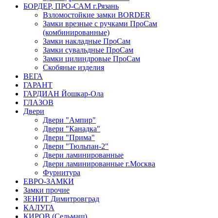
БОРДЕР, ПРО-САМ г.Рязань
Взломостойкие замки BORDER
Замки врезные с ручками ПроСам
(комбинированные)
Замки накладные ПроСам
Замки сувальдные ПроСам
Замки цилиндровые ПроСам
Скобяные изделия
ВЕГА
ГАРАНТ
ГАРДИАН Йошкар-Ола
ГЛАЗОВ
Двери
Двери "Ампир"
Двери "Канадка"
Двери "Прима"
Двери "Тюльпан-2"
Двери ламинированные
Двери ламинированные г.Москва
Фурнитура
ЕВРО-ЗАМКИ
Замки прочие
ЗЕНИТ Димитровград
КАЛУГА
КИРОВ (Сельмаш)