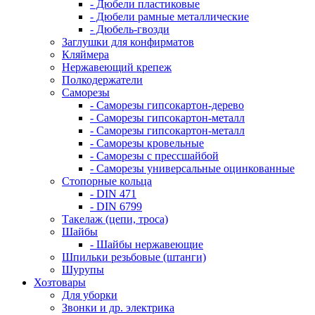
- Дюбели пластиковые
- Дюбели рамные металлические
- Дюбель-гвозди
Заглушки для конфирматов
Кляймера
Нержавеющий крепеж
Полкодержатели
Саморезы
- Саморезы гипсокартон-дерево
- Саморезы гипсокартон-металл
- Саморезы гипсокартон-металл
- Саморезы кровельные
- Саморезы с прессшайбой
- Саморезы универсальные оцинкованные
Стопорные кольца
- DIN 471
- DIN 6799
Такелаж (цепи, троса)
Шайбы
- Шайбы нержавеющие
Шпильки резьбовые (штанги)
Шурупы
Хозтовары
Для уборки
Звонки и др. электрика