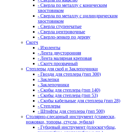
- Сверла по металлу с коническим
хвостовиком
- Сверла по металлу с цилиндрическим
хвостовиком
- Сверла ступенчатые
- Сверла центровочные
- Сверло-зенкер по дереву
Скотч
- Изоленты
- Лента двусторонняя
- Лента малярная креповая
- Скотч прозрачный
Степлеры для скоб и Заклепочники
- Гвозди для степлера (тип 300)
- Заклепки
- Заклепочники
- Скобы для степлера (тип 140)
- Скобы для степлера (тип 53)
- Скобы кабельные для степлера (тип 28)
- Степлеры
- Штифты для степлера (тип 500)
Столярно-слесарный инструмент (стамески,
ножовки, топоры, стусла, зубила)
- Губцевый инструмент (плоскогубцы,