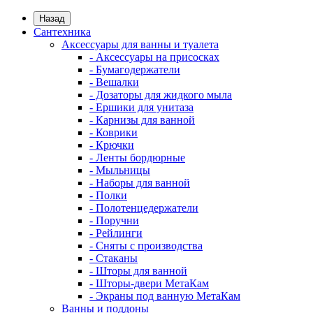
Назад
Сантехника
Аксессуары для ванны и туалета
- Аксессуары на присосках
- Бумагодержатели
- Вешалки
- Дозаторы для жидкого мыла
- Ершики для унитаза
- Карнизы для ванной
- Коврики
- Крючки
- Ленты бордюрные
- Мыльницы
- Наборы для ванной
- Полки
- Полотенцедержатели
- Поручни
- Рейлинги
- Сняты с производства
- Стаканы
- Шторы для ванной
- Шторы-двери МетаКам
- Экраны под ванную МетаКам
Ванны и поддоны