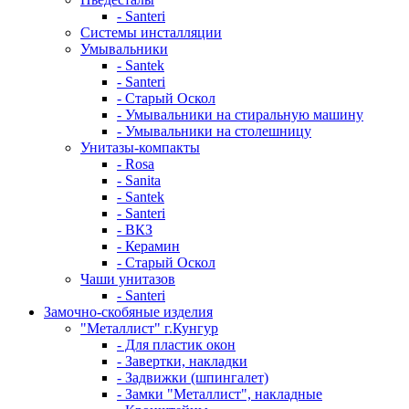
- Santeri
Системы инсталляции
Умывальники
- Santek
- Santeri
- Старый Оскол
- Умывальники на стиральную машину
- Умывальники на столешницу
Унитазы-компакты
- Rosa
- Sanita
- Santek
- Santeri
- ВКЗ
- Керамин
- Старый Оскол
Чаши унитазов
- Santeri
Замочно-скобяные изделия
"Металлист" г.Кунгур
- Для пластик окон
- Завертки, накладки
- Задвижки (шпингалет)
- Замки "Металлист", накладные