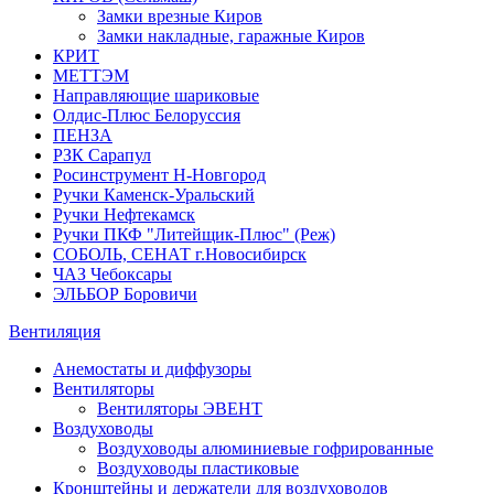
Замки врезные Киров
Замки накладные, гаражные Киров
КРИТ
МЕТТЭМ
Направляющие шариковые
Олдис-Плюс Белоруссия
ПЕНЗА
РЗК Сарапул
Росинструмент Н-Новгород
Ручки Каменск-Уральский
Ручки Нефтекамск
Ручки ПКФ "Литейщик-Плюс" (Реж)
СОБОЛЬ, СЕНАТ г.Новосибирск
ЧАЗ Чебоксары
ЭЛЬБОР Боровичи
Вентиляция
Анемостаты и диффузоры
Вентиляторы
Вентиляторы ЭВЕНТ
Воздуховоды
Воздуховоды алюминиевые гофрированные
Воздуховоды пластиковые
Кронштейны и держатели для воздуховодов