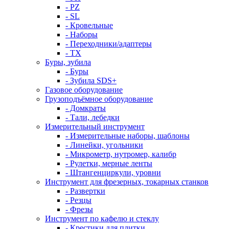
- PZ
- SL
- Кровельные
- Наборы
- Переходники/адаптеры
- ТX
Буры, зубила
- Буры
- Зубила SDS+
Газовое оборудование
Грузоподъёмное оборудование
- Домкраты
- Тали, лебедки
Измерительный инструмент
- Измерительные наборы, шаблоны
- Линейки, угольники
- Микрометр, нутромер, калибр
- Рулетки, мерные ленты
- Штангенциркули, уровни
Инструмент для фрезерных, токарных станков
- Развертки
- Резцы
- Фрезы
Инструмент по кафелю и стеклу
- Крестики для плитки