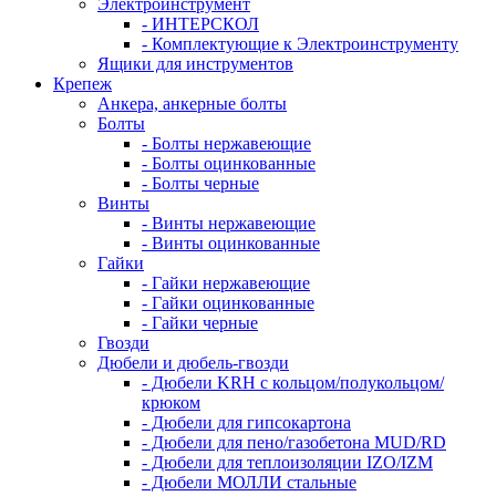
Электроинструмент
- ИНТЕРСКОЛ
- Комплектующие к Электроинструменту
Ящики для инструментов
Крепеж
Анкера, анкерные болты
Болты
- Болты нержавеющие
- Болты оцинкованные
- Болты черные
Винты
- Винты нержавеющие
- Винты оцинкованные
Гайки
- Гайки нержавеющие
- Гайки оцинкованные
- Гайки черные
Гвозди
Дюбели и дюбель-гвозди
- Дюбели KRH с кольцом/полукольцом/
крюком
- Дюбели для гипсокартона
- Дюбели для пено/газобетона MUD/RD
- Дюбели для теплоизоляции IZO/IZM
- Дюбели МОЛЛИ стальные