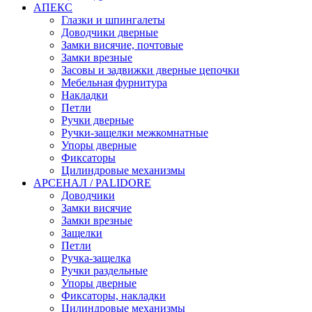
АПЕКС
Глазки и шпингалеты
Доводчики дверные
Замки висячие, почтовые
Замки врезные
Засовы и задвижки дверные цепочки
Мебельная фурнитура
Накладки
Петли
Ручки дверные
Ручки-защелки межкомнатные
Упоры дверные
Фиксаторы
Цилиндровые механизмы
АРСЕНАЛ / PALIDORE
Доводчики
Замки висячие
Замки врезные
Защелки
Петли
Ручка-защелка
Ручки раздельные
Упоры дверные
Фиксаторы, накладки
Цилиндровые механизмы