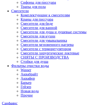
Сифоны для писсуара
Трапы для пола
Смесители
Комплектующие к смесителям
Краны для писсуара
Смесители для биде
Смесители для ванной
Смесители для душа и душевые системы
Смесители для кухни
Смесители для умывальника
Смесители мгновенного нагрева
Смесители с терморегулятором
Смесители хирургические локтевые
СНЯТЫ С ПРОИЗВОДСТВА
Стойки для душа
Фильтры очистки воды
Wasser
Аквабрайт
Аквафор
Барьер
Гейзер
Новая вода
Прочие
Санфаянс