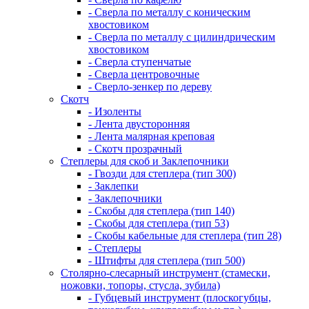
- Сверла по металлу с коническим
хвостовиком
- Сверла по металлу с цилиндрическим
хвостовиком
- Сверла ступенчатые
- Сверла центровочные
- Сверло-зенкер по дереву
Скотч
- Изоленты
- Лента двусторонняя
- Лента малярная креповая
- Скотч прозрачный
Степлеры для скоб и Заклепочники
- Гвозди для степлера (тип 300)
- Заклепки
- Заклепочники
- Скобы для степлера (тип 140)
- Скобы для степлера (тип 53)
- Скобы кабельные для степлера (тип 28)
- Степлеры
- Штифты для степлера (тип 500)
Столярно-слесарный инструмент (стамески,
ножовки, топоры, стусла, зубила)
- Губцевый инструмент (плоскогубцы,