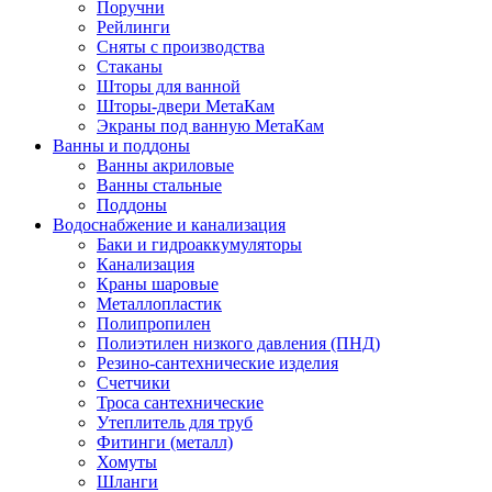
Поручни
Рейлинги
Сняты с производства
Стаканы
Шторы для ванной
Шторы-двери МетаКам
Экраны под ванную МетаКам
Ванны и поддоны
Ванны акриловые
Ванны стальные
Поддоны
Водоснабжение и канализация
Баки и гидроаккумуляторы
Канализация
Краны шаровые
Металлопластик
Полипропилен
Полиэтилен низкого давления (ПНД)
Резино-сантехнические изделия
Счетчики
Троса сантехнические
Утеплитель для труб
Фитинги (металл)
Хомуты
Шланги