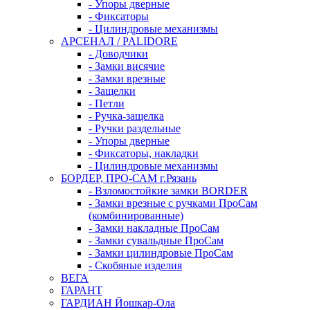
- Упоры дверные
- Фиксаторы
- Цилиндровые механизмы
АРСЕНАЛ / PALIDORE
- Доводчики
- Замки висячие
- Замки врезные
- Защелки
- Петли
- Ручка-защелка
- Ручки раздельные
- Упоры дверные
- Фиксаторы, накладки
- Цилиндровые механизмы
БОРДЕР, ПРО-САМ г.Рязань
- Взломостойкие замки BORDER
- Замки врезные с ручками ПроСам
(комбинированные)
- Замки накладные ПроСам
- Замки сувальдные ПроСам
- Замки цилиндровые ПроСам
- Скобяные изделия
ВЕГА
ГАРАНТ
ГАРДИАН Йошкар-Ола