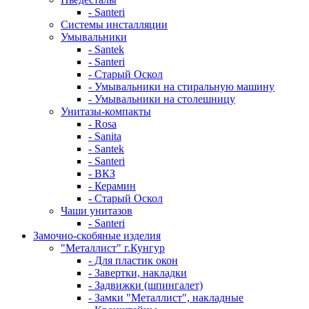
- Santeri
Системы инсталляции
Умывальники
- Santek
- Santeri
- Старый Оскол
- Умывальники на стиральную машину
- Умывальники на столешницу
Унитазы-компакты
- Rosa
- Sanita
- Santek
- Santeri
- ВКЗ
- Керамин
- Старый Оскол
Чаши унитазов
- Santeri
Замочно-скобяные изделия
"Металлист" г.Кунгур
- Для пластик окон
- Завертки, накладки
- Задвижки (шпингалет)
- Замки "Металлист", накладные