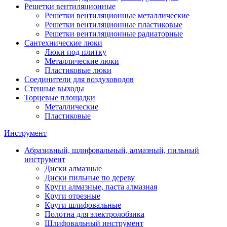
Решетки вентиляционные
Решетки вентиляционные металлические
Решетки вентиляционные пластиковые
Решетки вентиляционные радиаторные
Сантехнические люки
Люки под плитку
Металлические люки
Пластиковые люки
Соединители для воздуховодов
Стенные выходы
Торцевые площадки
Металлические
Пластиковые
Инструмент
Абразивный, шлифовальный, алмазный, пильный
инструмент
Диски алмазные
Диски пильные по дереву
Круги алмазные, паста алмазная
Круги отрезные
Круги шлифовальные
Полотна для электролобзика
Шлифовальный инструмент