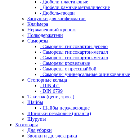
- Дюбели пластиковые
- Дюбели рамные металлические
- Дюбель-гвозди
Заглушки для конфирматов
Кляймера
Нержавеющий крепеж
Полкодержатели
Саморезы
- Саморезы гипсокартон-дерево
- Саморезы гипсокартон-металл
- Саморезы гипсокартон-металл
- Саморезы кровельные
- Саморезы с прессшайбой
- Саморезы универсальные оцинкованные
Стопорные кольца
- DIN 471
- DIN 6799
Такелаж (цепи, троса)
Шайбы
- Шайбы нержавеющие
Шпильки резьбовые (штанги)
Шурупы
Хозтовары
Для уборки
Звонки и др. электрика