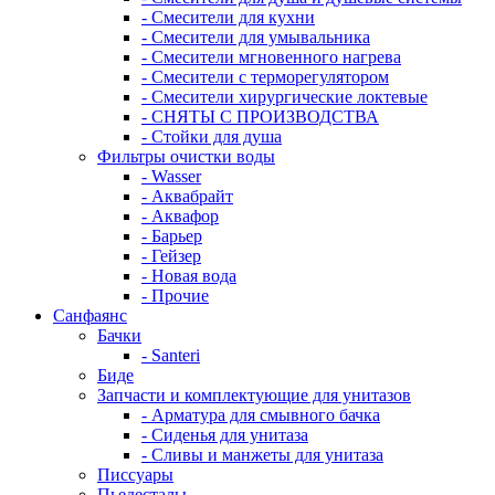
- Смесители для кухни
- Смесители для умывальника
- Смесители мгновенного нагрева
- Смесители с терморегулятором
- Смесители хирургические локтевые
- СНЯТЫ С ПРОИЗВОДСТВА
- Стойки для душа
Фильтры очистки воды
- Wasser
- Аквабрайт
- Аквафор
- Барьер
- Гейзер
- Новая вода
- Прочие
Санфаянс
Бачки
- Santeri
Биде
Запчасти и комплектующие для унитазов
- Арматура для смывного бачка
- Сиденья для унитаза
- Сливы и манжеты для унитаза
Писсуары
Пьедесталы