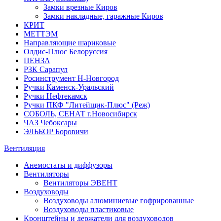
Замки врезные Киров
Замки накладные, гаражные Киров
КРИТ
МЕТТЭМ
Направляющие шариковые
Олдис-Плюс Белоруссия
ПЕНЗА
РЗК Сарапул
Росинструмент Н-Новгород
Ручки Каменск-Уральский
Ручки Нефтекамск
Ручки ПКФ "Литейщик-Плюс" (Реж)
СОБОЛЬ, СЕНАТ г.Новосибирск
ЧАЗ Чебоксары
ЭЛЬБОР Боровичи
Вентиляция
Анемостаты и диффузоры
Вентиляторы
Вентиляторы ЭВЕНТ
Воздуховоды
Воздуховоды алюминиевые гофрированные
Воздуховоды пластиковые
Кронштейны и держатели для воздуховодов