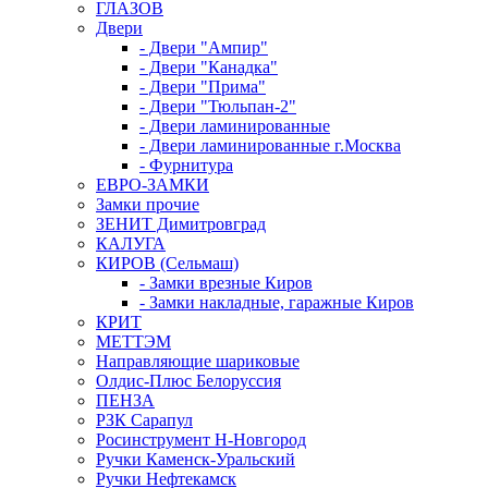
ГЛАЗОВ
Двери
- Двери "Ампир"
- Двери "Канадка"
- Двери "Прима"
- Двери "Тюльпан-2"
- Двери ламинированные
- Двери ламинированные г.Москва
- Фурнитура
ЕВРО-ЗАМКИ
Замки прочие
ЗЕНИТ Димитровград
КАЛУГА
КИРОВ (Сельмаш)
- Замки врезные Киров
- Замки накладные, гаражные Киров
КРИТ
МЕТТЭМ
Направляющие шариковые
Олдис-Плюс Белоруссия
ПЕНЗА
РЗК Сарапул
Росинструмент Н-Новгород
Ручки Каменск-Уральский
Ручки Нефтекамск