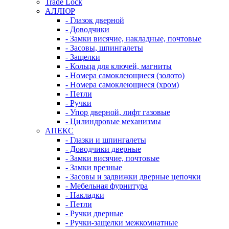
Trade Lock
АЛЛЮР
- Глазок дверной
- Доводчики
- Замки висячие, накладные, почтовые
- Засовы, шпингалеты
- Защелки
- Кольца для ключей, магниты
- Номера самоклеющиеся (золото)
- Номера самоклеющиеся (хром)
- Петли
- Ручки
- Упор дверной, лифт газовые
- Цилиндровые механизмы
АПЕКС
- Глазки и шпингалеты
- Доводчики дверные
- Замки висячие, почтовые
- Замки врезные
- Засовы и задвижки дверные цепочки
- Мебельная фурнитура
- Накладки
- Петли
- Ручки дверные
- Ручки-защелки межкомнатные