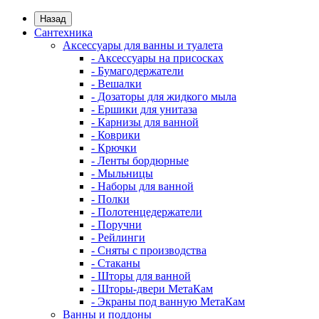
Назад
Сантехника
Аксессуары для ванны и туалета
- Аксессуары на присосках
- Бумагодержатели
- Вешалки
- Дозаторы для жидкого мыла
- Ершики для унитаза
- Карнизы для ванной
- Коврики
- Крючки
- Ленты бордюрные
- Мыльницы
- Наборы для ванной
- Полки
- Полотенцедержатели
- Поручни
- Рейлинги
- Сняты с производства
- Стаканы
- Шторы для ванной
- Шторы-двери МетаКам
- Экраны под ванную МетаКам
Ванны и поддоны