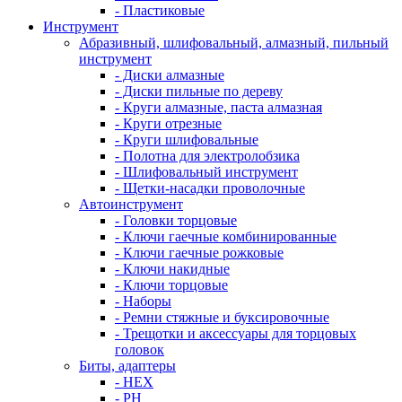
- Пластиковые
Инструмент
Абразивный, шлифовальный, алмазный, пильный
инструмент
- Диски алмазные
- Диски пильные по дереву
- Круги алмазные, паста алмазная
- Круги отрезные
- Круги шлифовальные
- Полотна для электролобзика
- Шлифовальный инструмент
- Щетки-насадки проволочные
Автоинструмент
- Головки торцовые
- Ключи гаечные комбинированные
- Ключи гаечные рожковые
- Ключи накидные
- Ключи торцовые
- Наборы
- Ремни стяжные и буксировочные
- Трещотки и аксессуары для торцовых
головок
Биты, адаптеры
- HEX
- PH