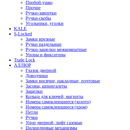
Пробой-ушко
Прочие
Ручки-завертки
Ручки-скобы
Угольники, уголки
KALE
S-Locked
Замки врезные
Ручки раздельные
Ручки-защелки межкомнатные
Упоры и фиксаторы
Trade Lock
АЛЛЮР
Глазок дверной
Доводчики
Замки висячие, накладные, почтовые
Засовы, шпингалеты
Защелки
Кольца для ключей, магниты
Номера самоклеющиеся (золото)
Номера самоклеющиеся (хром)
Петли
Ручки
Упор дверной, лифт газовые
Цилиндровые механизмы