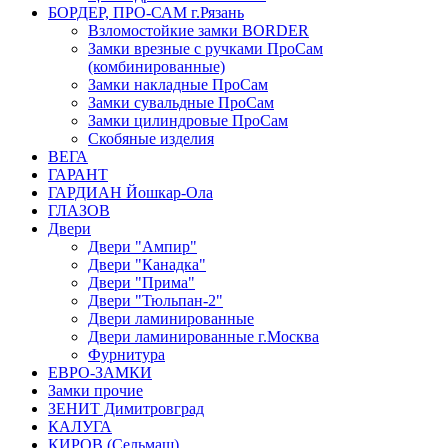
БОРДЕР, ПРО-САМ г.Рязань
Взломостойкие замки BORDER
Замки врезные с ручками ПроСам
(комбинированные)
Замки накладные ПроСам
Замки сувальдные ПроСам
Замки цилиндровые ПроСам
Скобяные изделия
ВЕГА
ГАРАНТ
ГАРДИАН Йошкар-Ола
ГЛАЗОВ
Двери
Двери "Ампир"
Двери "Канадка"
Двери "Прима"
Двери "Тюльпан-2"
Двери ламинированные
Двери ламинированные г.Москва
Фурнитура
ЕВРО-ЗАМКИ
Замки прочие
ЗЕНИТ Димитровград
КАЛУГА
КИРОВ (Сельмаш)