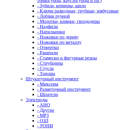
тонкогубцы, круглогубцы и пр.)
- Зубила, кернеры, шило
- Ключи разводные, трубные, имбусовые
- Лобзик ручной
- Молотки, киянки, гвоздодеры
- Надфили
- Напильники
- Ножовки по дереву
- Ножовки по металлу
- Отвертки
- Рашпили
- Стамески и фигурные резцы
- Струбцины
- Стусла
- Топоры
Штукатурный инструмент
- Миксеры
- Разметочный инструмент
- Шпатели
Электроды
- АНО
- Другие
- МР3
- ОЗЛ
- УОНИ