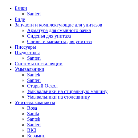
Бачки
Santeri
Биде
Запчасти и комплектующие для унитазов
Арматура для смывного бачка
Сиденья для унитаза
Сливы и манжеты для унитаза
Писсуары
Пьедесталы
Santeri
Системы инсталляции
Умывальники
Santek
Santeri
Старый Оскол
Умывальники на стиральную машину
Умывальники на столешницу
Унитазы-компакты
Rosa
Sanita
Santek
Santeri
ВКЗ
Керамин