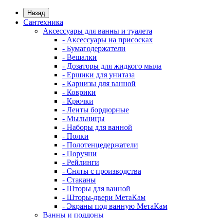
Назад
Сантехника
Аксессуары для ванны и туалета
- Аксессуары на присосках
- Бумагодержатели
- Вешалки
- Дозаторы для жидкого мыла
- Ершики для унитаза
- Карнизы для ванной
- Коврики
- Крючки
- Ленты бордюрные
- Мыльницы
- Наборы для ванной
- Полки
- Полотенцедержатели
- Поручни
- Рейлинги
- Сняты с производства
- Стаканы
- Шторы для ванной
- Шторы-двери МетаКам
- Экраны под ванную МетаКам
Ванны и поддоны