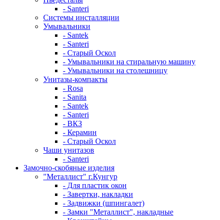
- Santeri
Системы инсталляции
Умывальники
- Santek
- Santeri
- Старый Оскол
- Умывальники на стиральную машину
- Умывальники на столешницу
Унитазы-компакты
- Rosa
- Sanita
- Santek
- Santeri
- ВКЗ
- Керамин
- Старый Оскол
Чаши унитазов
- Santeri
Замочно-скобяные изделия
"Металлист" г.Кунгур
- Для пластик окон
- Завертки, накладки
- Задвижки (шпингалет)
- Замки "Металлист", накладные