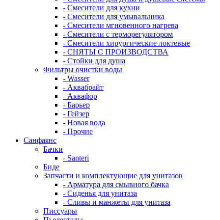
- Смесители для кухни
- Смесители для умывальника
- Смесители мгновенного нагрева
- Смесители с терморегулятором
- Смесители хирургические локтевые
- СНЯТЫ С ПРОИЗВОДСТВА
- Стойки для душа
Фильтры очистки воды
- Wasser
- Аквабрайт
- Аквафор
- Барьер
- Гейзер
- Новая вода
- Прочие
Санфаянс
Бачки
- Santeri
Биде
Запчасти и комплектующие для унитазов
- Арматура для смывного бачка
- Сиденья для унитаза
- Сливы и манжеты для унитаза
Писсуары
Пьедесталы