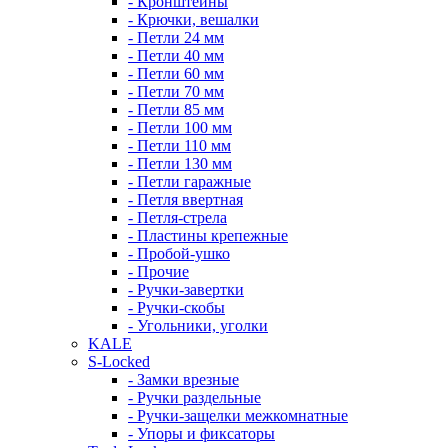
- Кронштейны
- Крючки, вешалки
- Петли 24 мм
- Петли 40 мм
- Петли 60 мм
- Петли 70 мм
- Петли 85 мм
- Петли 100 мм
- Петли 110 мм
- Петли 130 мм
- Петли гаражные
- Петля ввертная
- Петля-стрела
- Пластины крепежные
- Пробой-ушко
- Прочие
- Ручки-завертки
- Ручки-скобы
- Угольники, уголки
KALE
S-Locked
- Замки врезные
- Ручки раздельные
- Ручки-защелки межкомнатные
- Упоры и фиксаторы