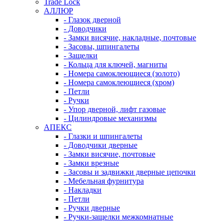
Trade Lock
АЛЛЮР
- Глазок дверной
- Доводчики
- Замки висячие, накладные, почтовые
- Засовы, шпингалеты
- Защелки
- Кольца для ключей, магниты
- Номера самоклеющиеся (золото)
- Номера самоклеющиеся (хром)
- Петли
- Ручки
- Упор дверной, лифт газовые
- Цилиндровые механизмы
АПЕКС
- Глазки и шпингалеты
- Доводчики дверные
- Замки висячие, почтовые
- Замки врезные
- Засовы и задвижки дверные цепочки
- Мебельная фурнитура
- Накладки
- Петли
- Ручки дверные
- Ручки-защелки межкомнатные