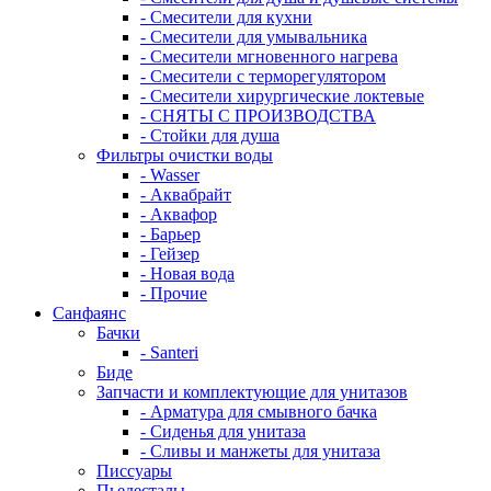
- Смесители для кухни
- Смесители для умывальника
- Смесители мгновенного нагрева
- Смесители с терморегулятором
- Смесители хирургические локтевые
- СНЯТЫ С ПРОИЗВОДСТВА
- Стойки для душа
Фильтры очистки воды
- Wasser
- Аквабрайт
- Аквафор
- Барьер
- Гейзер
- Новая вода
- Прочие
Санфаянс
Бачки
- Santeri
Биде
Запчасти и комплектующие для унитазов
- Арматура для смывного бачка
- Сиденья для унитаза
- Сливы и манжеты для унитаза
Писсуары
Пьедесталы