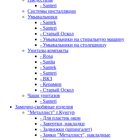
- Santeri
Системы инсталляции
Умывальники
- Santek
- Santeri
- Старый Оскол
- Умывальники на стиральную машину
- Умывальники на столешницу
Унитазы-компакты
- Rosa
- Sanita
- Santek
- Santeri
- ВКЗ
- Керамин
- Старый Оскол
Чаши унитазов
- Santeri
Замочно-скобяные изделия
"Металлист" г.Кунгур
- Для пластик окон
- Завертки, накладки
- Задвижки (шпингалет)
- Замки "Металлист", накладные