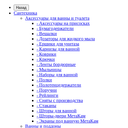
Назад
Сантехника
Аксессуары для ванны и туалета
- Аксессуары на присосках
- Бумагодержатели
- Вешалки
- Дозаторы для жидкого мыла
- Ершики для унитаза
- Карнизы для ванной
- Коврики
- Крючки
- Ленты бордюрные
- Мыльницы
- Наборы для ванной
- Полки
- Полотенцедержатели
- Поручни
- Рейлинги
- Сняты с производства
- Стаканы
- Шторы для ванной
- Шторы-двери МетаКам
- Экраны под ванную МетаКам
Ванны и поддоны