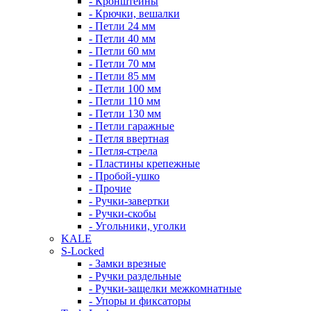
- Кронштейны
- Крючки, вешалки
- Петли 24 мм
- Петли 40 мм
- Петли 60 мм
- Петли 70 мм
- Петли 85 мм
- Петли 100 мм
- Петли 110 мм
- Петли 130 мм
- Петли гаражные
- Петля ввертная
- Петля-стрела
- Пластины крепежные
- Пробой-ушко
- Прочие
- Ручки-завертки
- Ручки-скобы
- Угольники, уголки
KALE
S-Locked
- Замки врезные
- Ручки раздельные
- Ручки-защелки межкомнатные
- Упоры и фиксаторы