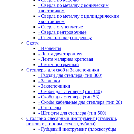
- Сверла по металлу с коническим
хвостовиком
- Сверла по металлу с цилиндрическим
хвостовиком
- Сверла ступенчатые
- Сверла центровочные
- Сверло-зенкер по дереву
Скотч
- Изоленты
- Лента двусторонняя
- Лента малярная креповая
- Скотч прозрачный
Степлеры для скоб и Заклепочники
- Гвозди для степлера (тип 300)
- Заклепки
- Заклепочники
- Скобы для степлера (тип 140)
- Скобы для степлера (тип 53)
- Скобы кабельные для степлера (тип 28)
- Степлеры
- Штифты для степлера (тип 500)
Столярно-слесарный инструмент (стамески,
ножовки, топоры, стусла, зубила)
- Губцевый инструмент (плоскогубцы,