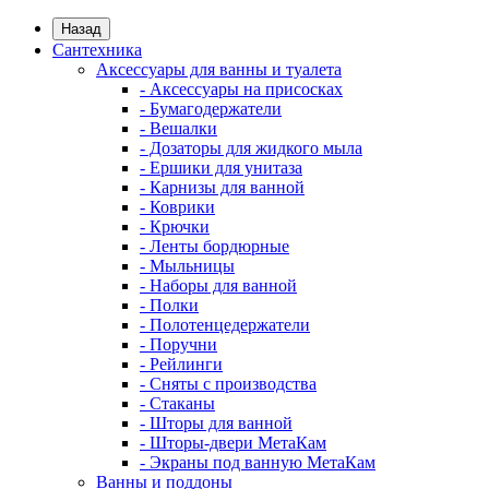
Назад
Сантехника
Аксессуары для ванны и туалета
- Аксессуары на присосках
- Бумагодержатели
- Вешалки
- Дозаторы для жидкого мыла
- Ершики для унитаза
- Карнизы для ванной
- Коврики
- Крючки
- Ленты бордюрные
- Мыльницы
- Наборы для ванной
- Полки
- Полотенцедержатели
- Поручни
- Рейлинги
- Сняты с производства
- Стаканы
- Шторы для ванной
- Шторы-двери МетаКам
- Экраны под ванную МетаКам
Ванны и поддоны