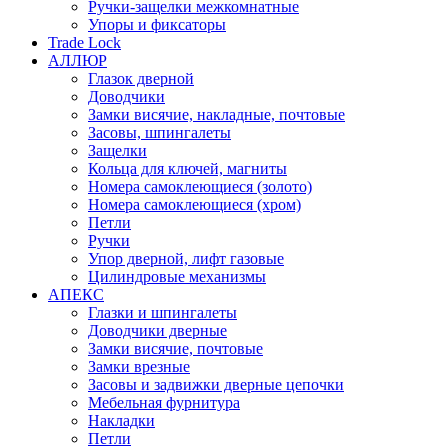
Ручки-защелки межкомнатные
Упоры и фиксаторы
Trade Lock
АЛЛЮР
Глазок дверной
Доводчики
Замки висячие, накладные, почтовые
Засовы, шпингалеты
Защелки
Кольца для ключей, магниты
Номера самоклеющиеся (золото)
Номера самоклеющиеся (хром)
Петли
Ручки
Упор дверной, лифт газовые
Цилиндровые механизмы
АПЕКС
Глазки и шпингалеты
Доводчики дверные
Замки висячие, почтовые
Замки врезные
Засовы и задвижки дверные цепочки
Мебельная фурнитура
Накладки
Петли