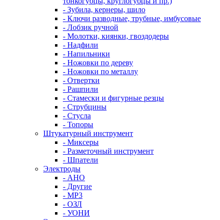
тонкогубцы, круглогубцы и пр.)
- Зубила, кернеры, шило
- Ключи разводные, трубные, имбусовые
- Лобзик ручной
- Молотки, киянки, гвоздодеры
- Надфили
- Напильники
- Ножовки по дереву
- Ножовки по металлу
- Отвертки
- Рашпили
- Стамески и фигурные резцы
- Струбцины
- Стусла
- Топоры
Штукатурный инструмент
- Миксеры
- Разметочный инструмент
- Шпатели
Электроды
- АНО
- Другие
- МР3
- ОЗЛ
- УОНИ