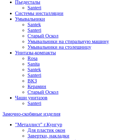
Пьедесталы
Santeri
Системы инсталляции
Умывальники
Santek
Santeri
Старый Оскол
Умывальники на стиральную машину
Умывальники на столешницу
Унитазы-компакты
Rosa
Sanita
Santek
Santeri
ВКЗ
Керамин
Старый Оскол
Чаши унитазов
Santeri
Замочно-скобяные изделия
"Металлист" г.Кунгур
Для пластик окон
Завертки, накладки