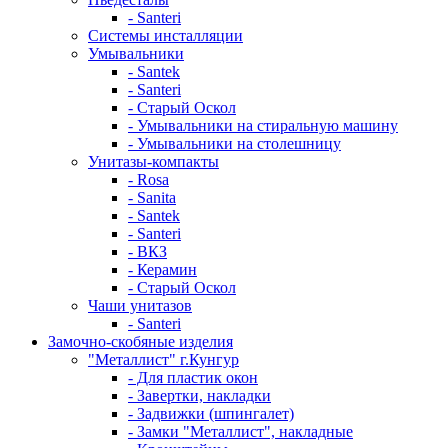
- Santeri
Системы инсталляции
Умывальники
- Santek
- Santeri
- Старый Оскол
- Умывальники на стиральную машину
- Умывальники на столешницу
Унитазы-компакты
- Rosa
- Sanita
- Santek
- Santeri
- ВКЗ
- Керамин
- Старый Оскол
Чаши унитазов
- Santeri
Замочно-скобяные изделия
"Металлист" г.Кунгур
- Для пластик окон
- Завертки, накладки
- Задвижки (шпингалет)
- Замки "Металлист", накладные