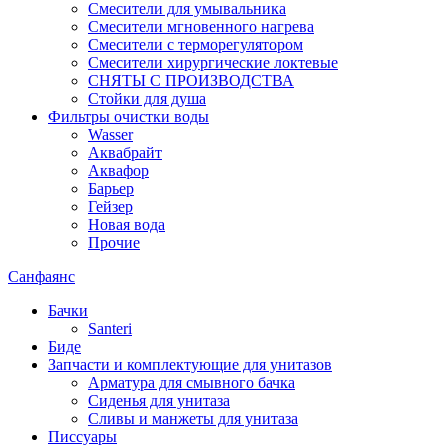
Смесители для умывальника
Смесители мгновенного нагрева
Смесители с терморегулятором
Смесители хирургические локтевые
СНЯТЫ С ПРОИЗВОДСТВА
Стойки для душа
Фильтры очистки воды
Wasser
Аквабрайт
Аквафор
Барьер
Гейзер
Новая вода
Прочие
Санфаянс
Бачки
Santeri
Биде
Запчасти и комплектующие для унитазов
Арматура для смывного бачка
Сиденья для унитаза
Сливы и манжеты для унитаза
Писсуары