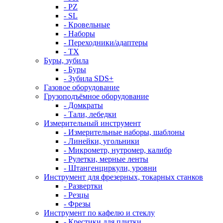
- PZ
- SL
- Кровельные
- Наборы
- Переходники/адаптеры
- ТX
Буры, зубила
- Буры
- Зубила SDS+
Газовое оборудование
Грузоподъёмное оборудование
- Домкраты
- Тали, лебедки
Измерительный инструмент
- Измерительные наборы, шаблоны
- Линейки, угольники
- Микрометр, нутромер, калибр
- Рулетки, мерные ленты
- Штангенциркули, уровни
Инструмент для фрезерных, токарных станков
- Развертки
- Резцы
- Фрезы
Инструмент по кафелю и стеклу
- Крестики для плитки