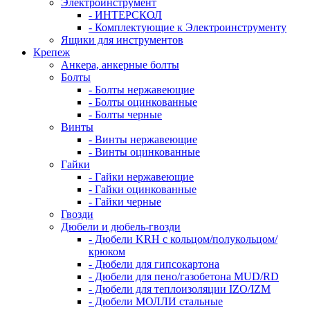
Электроинструмент
- ИНТЕРСКОЛ
- Комплектующие к Электроинструменту
Ящики для инструментов
Крепеж
Анкера, анкерные болты
Болты
- Болты нержавеющие
- Болты оцинкованные
- Болты черные
Винты
- Винты нержавеющие
- Винты оцинкованные
Гайки
- Гайки нержавеющие
- Гайки оцинкованные
- Гайки черные
Гвозди
Дюбели и дюбель-гвозди
- Дюбели KRH с кольцом/полукольцом/
крюком
- Дюбели для гипсокартона
- Дюбели для пено/газобетона MUD/RD
- Дюбели для теплоизоляции IZO/IZM
- Дюбели МОЛЛИ стальные