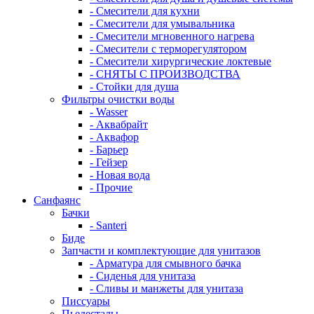
- Смесители для кухни
- Смесители для умывальника
- Смесители мгновенного нагрева
- Смесители с терморегулятором
- Смесители хирургические локтевые
- СНЯТЫ С ПРОИЗВОДСТВА
- Стойки для душа
Фильтры очистки воды
- Wasser
- Аквабрайт
- Аквафор
- Барьер
- Гейзер
- Новая вода
- Прочие
Санфаянс
Бачки
- Santeri
Биде
Запчасти и комплектующие для унитазов
- Арматура для смывного бачка
- Сиденья для унитаза
- Сливы и манжеты для унитаза
Писсуары
Пьедесталы