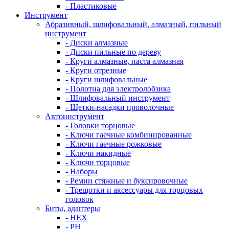
- Пластиковые
Инструмент
Абразивный, шлифовальный, алмазный, пильный
инструмент
- Диски алмазные
- Диски пильные по дереву
- Круги алмазные, паста алмазная
- Круги отрезные
- Круги шлифовальные
- Полотна для электролобзика
- Шлифовальный инструмент
- Щетки-насадки проволочные
Автоинструмент
- Головки торцовые
- Ключи гаечные комбинированные
- Ключи гаечные рожковые
- Ключи накидные
- Ключи торцовые
- Наборы
- Ремни стяжные и буксировочные
- Трещотки и аксессуары для торцовых
головок
Биты, адаптеры
- HEX
- PH