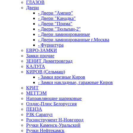
ГЛАЗОВ
Двери
- Двери "Ампир"
- Двери "Канадка"
- Двери "Прима"
- Двери "Тюльпан-2"
- Двери ламинированные
- Двери ламинированные г.Москва
- Фурнитура
ЕВРО-ЗАМКИ
Замки прочие
ЗЕНИТ Димитровград
КАЛУГА
КИРОВ (Сельмаш)
- Замки врезные Киров
- Замки накладные, гаражные Киров
КРИТ
МЕТТЭМ
Направляющие шариковые
Олдис-Плюс Белоруссия
ПЕНЗА
РЗК Сарапул
Росинструмент Н-Новгород
Ручки Каменск-Уральский
Ручки Нефтекамск