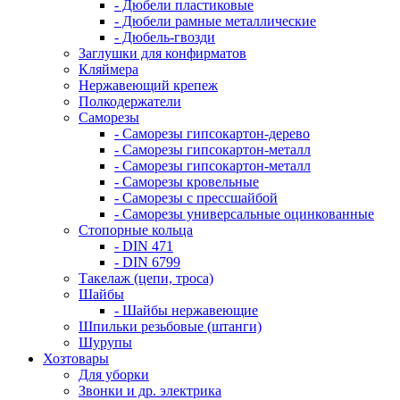
- Дюбели пластиковые
- Дюбели рамные металлические
- Дюбель-гвозди
Заглушки для конфирматов
Кляймера
Нержавеющий крепеж
Полкодержатели
Саморезы
- Саморезы гипсокартон-дерево
- Саморезы гипсокартон-металл
- Саморезы гипсокартон-металл
- Саморезы кровельные
- Саморезы с прессшайбой
- Саморезы универсальные оцинкованные
Стопорные кольца
- DIN 471
- DIN 6799
Такелаж (цепи, троса)
Шайбы
- Шайбы нержавеющие
Шпильки резьбовые (штанги)
Шурупы
Хозтовары
Для уборки
Звонки и др. электрика