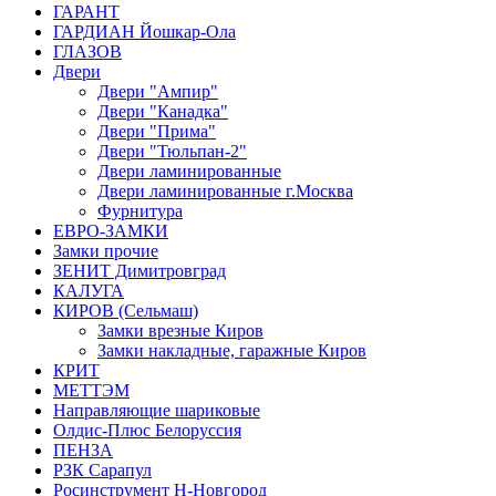
ГАРАНТ
ГАРДИАН Йошкар-Ола
ГЛАЗОВ
Двери
Двери "Ампир"
Двери "Канадка"
Двери "Прима"
Двери "Тюльпан-2"
Двери ламинированные
Двери ламинированные г.Москва
Фурнитура
ЕВРО-ЗАМКИ
Замки прочие
ЗЕНИТ Димитровград
КАЛУГА
КИРОВ (Сельмаш)
Замки врезные Киров
Замки накладные, гаражные Киров
КРИТ
МЕТТЭМ
Направляющие шариковые
Олдис-Плюс Белоруссия
ПЕНЗА
РЗК Сарапул
Росинструмент Н-Новгород