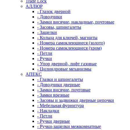
Trade Lock
АЛЛЮР
- Глазок дверной
- Доводчики
- Замки висячие, накладные, почтовые
- Засовы, шпингалеты
- Защелки
- Кольца для ключей, магниты
- Номера самоклеющиеся (золото)
- Номера самоклеющиеся (хром)
- Петли
- Ручки
- Упор дверной, лифт газовые
- Цилиндровые механизмы
АПЕКС
- Глазки и шпингалеты
- Доводчики дверные
- Замки висячие, почтовые
- Замки врезные
- Засовы и задвижки дверные цепочки
- Мебельная фурнитура
- Накладки
- Петли
- Ручки дверные
- Ручки-защелки межкомнатные