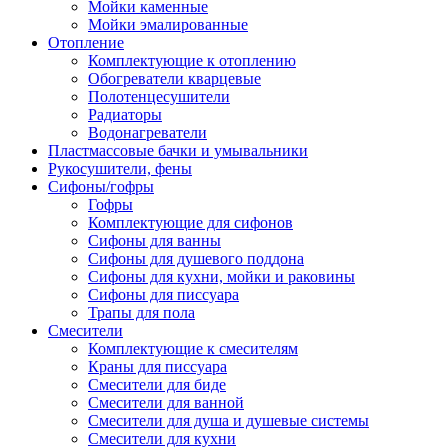
Мойки каменные
Мойки эмалированные
Отопление
Комплектующие к отоплению
Обогреватели кварцевые
Полотенцесушители
Радиаторы
Водонагреватели
Пластмассовые бачки и умывальники
Рукосушители, фены
Сифоны/гофры
Гофры
Комплектующие для сифонов
Сифоны для ванны
Сифоны для душевого поддона
Сифоны для кухни, мойки и раковины
Сифоны для писсуара
Трапы для пола
Смесители
Комплектующие к смесителям
Краны для писсуара
Смесители для биде
Смесители для ванной
Смесители для душа и душевые системы
Смесители для кухни