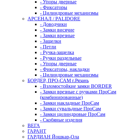
- Упоры дверные
- Фиксаторы
- Цилиндровые механизмы
АРСЕНАЛ / PALIDORE
- Доводчики
- Замки висячие
- Замки врезные
- Защелки
- Петли
- Ручка-защелка
- Ручки раздельные
- Упоры дверные
- Фиксаторы, накладки
- Цилиндровые механизмы
БОРДЕР, ПРО-САМ г.Рязань
- Взломостойкие замки BORDER
- Замки врезные с ручками ПроСам
(комбинированные)
- Замки накладные ПроСам
- Замки сувальдные ПроСам
- Замки цилиндровые ПроСам
- Скобяные изделия
ВЕГА
ГАРАНТ
ГАРДИАН Йошкар-Ола