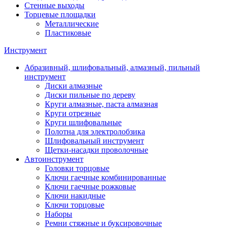
Стенные выходы
Торцевые площадки
Металлические
Пластиковые
Инструмент
Абразивный, шлифовальный, алмазный, пильный
инструмент
Диски алмазные
Диски пильные по дереву
Круги алмазные, паста алмазная
Круги отрезные
Круги шлифовальные
Полотна для электролобзика
Шлифовальный инструмент
Щетки-насадки проволочные
Автоинструмент
Головки торцовые
Ключи гаечные комбинированные
Ключи гаечные рожковые
Ключи накидные
Ключи торцовые
Наборы
Ремни стяжные и буксировочные