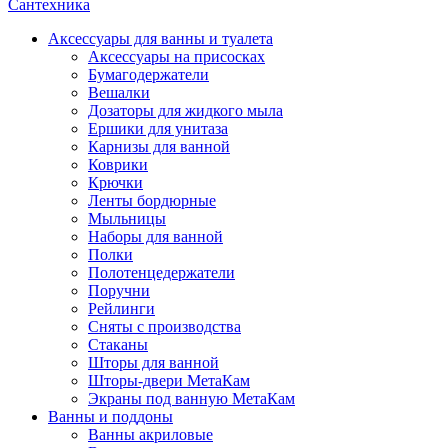
Сантехника
Аксессуары для ванны и туалета
Аксессуары на присосках
Бумагодержатели
Вешалки
Дозаторы для жидкого мыла
Ершики для унитаза
Карнизы для ванной
Коврики
Крючки
Ленты бордюрные
Мыльницы
Наборы для ванной
Полки
Полотенцедержатели
Поручни
Рейлинги
Сняты с производства
Стаканы
Шторы для ванной
Шторы-двери МетаКам
Экраны под ванную МетаКам
Ванны и поддоны
Ванны акриловые