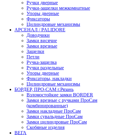
Ручки дверные
Ручки-защелки межкомнатные
Упоры дверные
Фиксаторы
Цилиндровые механизмы
АРСЕНАЛ / PALIDORE
Доводчики
Замки висячие
Замки врезные
Защелки
Петли
Ручка-защелка
Ручки раздельные
Упоры дверные
Фиксаторы, накладки
Цилиндровые механизмы
БОРДЕР, ПРО-САМ г.Рязань
Взломостойкие замки BORDER
Замки врезные с ручками ПроСам
(комбинированные)
Замки накладные ПроСам
Замки сувальдные ПроСам
Замки цилиндровые ПроСам
Скобяные изделия
ВЕГА