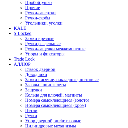
Пробой-ушко
Прочие
Ручки-завертки
Ручки-скобы
Угольники, уголки
KALE
S-Locked
Замки врезные
Ручки раздельные
Ручки-защелки межкомнатные
Упоры и фиксаторы
Trade Lock
АЛЛЮР
Глазок дверной
Доводчики
Замки висячие, накладные, почтовые
Засовы, шпингалеты
Защелки
Кольца для ключей, магниты
Номера самоклеющиеся (золото)
Номера самоклеющиеся (хром)
Петли
Ручки
Упор дверной, лифт газовые
Цилиндровые механизмы