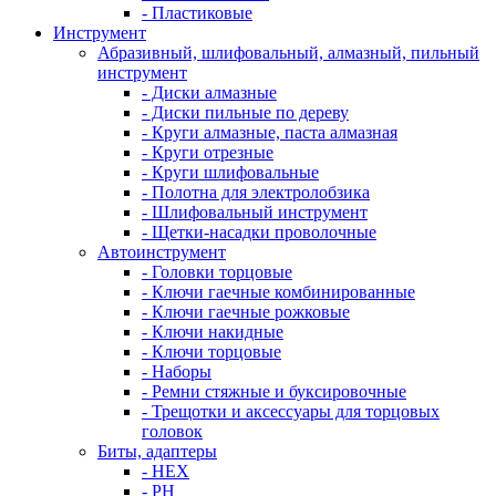
- Пластиковые
Инструмент
Абразивный, шлифовальный, алмазный, пильный
инструмент
- Диски алмазные
- Диски пильные по дереву
- Круги алмазные, паста алмазная
- Круги отрезные
- Круги шлифовальные
- Полотна для электролобзика
- Шлифовальный инструмент
- Щетки-насадки проволочные
Автоинструмент
- Головки торцовые
- Ключи гаечные комбинированные
- Ключи гаечные рожковые
- Ключи накидные
- Ключи торцовые
- Наборы
- Ремни стяжные и буксировочные
- Трещотки и аксессуары для торцовых
головок
Биты, адаптеры
- HEX
- PH