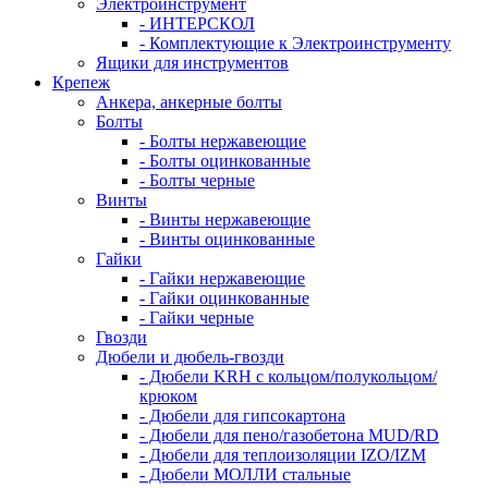
Электроинструмент
- ИНТЕРСКОЛ
- Комплектующие к Электроинструменту
Ящики для инструментов
Крепеж
Анкера, анкерные болты
Болты
- Болты нержавеющие
- Болты оцинкованные
- Болты черные
Винты
- Винты нержавеющие
- Винты оцинкованные
Гайки
- Гайки нержавеющие
- Гайки оцинкованные
- Гайки черные
Гвозди
Дюбели и дюбель-гвозди
- Дюбели KRH с кольцом/полукольцом/
крюком
- Дюбели для гипсокартона
- Дюбели для пено/газобетона MUD/RD
- Дюбели для теплоизоляции IZO/IZM
- Дюбели МОЛЛИ стальные