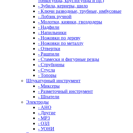
тонкогубцы, круглогубцы и пр.)
- Зубила, кернеры, шило
- Ключи разводные, трубные, имбусовые
- Лобзик ручной
- Молотки, киянки, гвоздодеры
- Надфили
- Напильники
- Ножовки по дереву
- Ножовки по металлу
- Отвертки
- Рашпили
- Стамески и фигурные резцы
- Струбцины
- Стусла
- Топоры
Штукатурный инструмент
- Миксеры
- Разметочный инструмент
- Шпатели
Электроды
- АНО
- Другие
- МР3
- ОЗЛ
- УОНИ