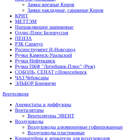
Замки врезные Киров
Замки накладные, гаражные Киров
КРИТ
МЕТТЭМ
Направляющие шариковые
Олдис-Плюс Белоруссия
ПЕНЗА
РЗК Сарапул
Росинструмент Н-Новгород
Ручки Каменск-Уральский
Ручки Нефтекамск
Ручки ПКФ "Литейщик-Плюс" (Реж)
СОБОЛЬ, СЕНАТ г.Новосибирск
ЧАЗ Чебоксары
ЭЛЬБОР Боровичи
Вентиляция
Анемостаты и диффузоры
Вентиляторы
Вентиляторы ЭВЕНТ
Воздуховоды
Воздуховоды алюминиевые гофрированные
Воздуховоды пластиковые
Кронштейны и держатели для воздуховодов