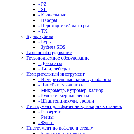
- PZ
- SL
- Кровельные
- Наборы
- Переходники/адаптеры
- ТX
Буры, зубила
- Буры
- Зубила SDS+
Газовое оборудование
Грузоподъёмное оборудование
- Домкраты
- Тали, лебедки
Измерительный инструмент
- Измерительные наборы, шаблоны
- Линейки, угольники
- Микрометр, нутромер, калибр
- Рулетки, мерные ленты
- Штангенциркули, уровни
Инструмент для фрезерных, токарных станков
- Развертки
- Резцы
- Фрезы
Инструмент по кафелю и стеклу
- Крестики для плитки