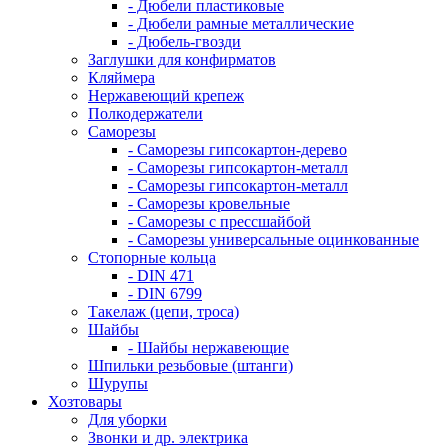
- Дюбели пластиковые
- Дюбели рамные металлические
- Дюбель-гвозди
Заглушки для конфирматов
Кляймера
Нержавеющий крепеж
Полкодержатели
Саморезы
- Саморезы гипсокартон-дерево
- Саморезы гипсокартон-металл
- Саморезы гипсокартон-металл
- Саморезы кровельные
- Саморезы с прессшайбой
- Саморезы универсальные оцинкованные
Стопорные кольца
- DIN 471
- DIN 6799
Такелаж (цепи, троса)
Шайбы
- Шайбы нержавеющие
Шпильки резьбовые (штанги)
Шурупы
Хозтовары
Для уборки
Звонки и др. электрика