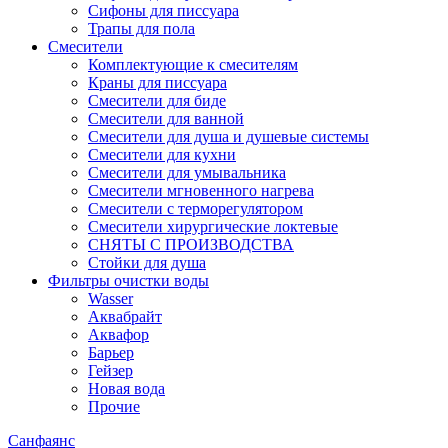
Сифоны для писсуара
Трапы для пола
Смесители
Комплектующие к смесителям
Краны для писсуара
Смесители для биде
Смесители для ванной
Смесители для душа и душевые системы
Смесители для кухни
Смесители для умывальника
Смесители мгновенного нагрева
Смесители с терморегулятором
Смесители хирургические локтевые
СНЯТЫ С ПРОИЗВОДСТВА
Стойки для душа
Фильтры очистки воды
Wasser
Аквабрайт
Аквафор
Барьер
Гейзер
Новая вода
Прочие
Санфаянс