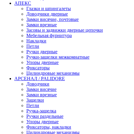
АПЕКС
Глазки и шпингалеты
Доводчики дверные
Замки висячие, почтовые
Замки врезные
Засовы и задвижки дверные цепочки
Мебельная фурнитура
Накладки
Петли
Ручки дверные
Ручки-защелки межкомнатные
Упоры дверные
Фиксаторы
Цилиндровые механизмы
АРСЕНАЛ / PALIDORE
Доводчики
Замки висячие
Замки врезные
Защелки
Петли
Ручка-защелка
Ручки раздельные
Упоры дверные
Фиксаторы, накладки
Цилиндровые механизмы