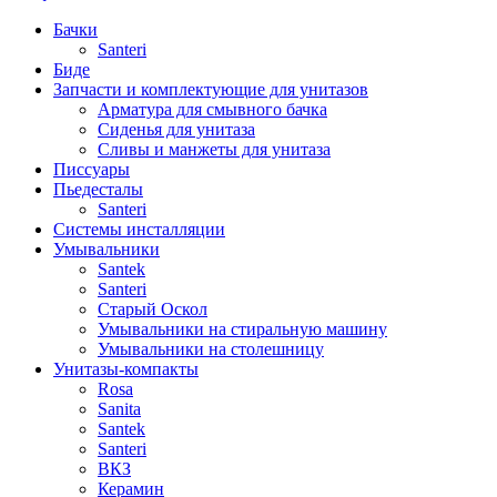
Бачки
Santeri
Биде
Запчасти и комплектующие для унитазов
Арматура для смывного бачка
Сиденья для унитаза
Сливы и манжеты для унитаза
Писсуары
Пьедесталы
Santeri
Системы инсталляции
Умывальники
Santek
Santeri
Старый Оскол
Умывальники на стиральную машину
Умывальники на столешницу
Унитазы-компакты
Rosa
Sanita
Santek
Santeri
ВКЗ
Керамин