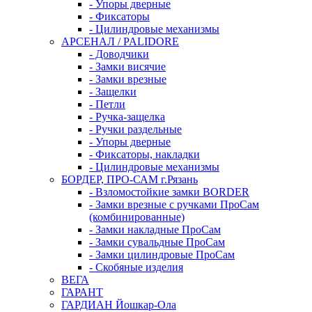
- Упоры дверные
- Фиксаторы
- Цилиндровые механизмы
АРСЕНАЛ / PALIDORE
- Доводчики
- Замки висячие
- Замки врезные
- Защелки
- Петли
- Ручка-защелка
- Ручки раздельные
- Упоры дверные
- Фиксаторы, накладки
- Цилиндровые механизмы
БОРДЕР, ПРО-САМ г.Рязань
- Взломостойкие замки BORDER
- Замки врезные с ручками ПроСам
(комбинированные)
- Замки накладные ПроСам
- Замки сувальдные ПроСам
- Замки цилиндровые ПроСам
- Скобяные изделия
ВЕГА
ГАРАНТ
ГАРДИАН Йошкар-Ола