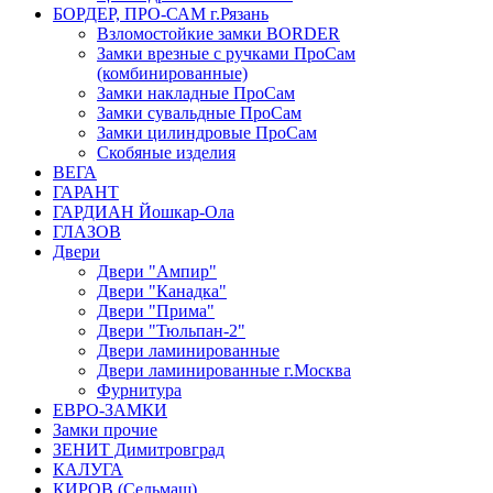
БОРДЕР, ПРО-САМ г.Рязань
Взломостойкие замки BORDER
Замки врезные с ручками ПроСам
(комбинированные)
Замки накладные ПроСам
Замки сувальдные ПроСам
Замки цилиндровые ПроСам
Скобяные изделия
ВЕГА
ГАРАНТ
ГАРДИАН Йошкар-Ола
ГЛАЗОВ
Двери
Двери "Ампир"
Двери "Канадка"
Двери "Прима"
Двери "Тюльпан-2"
Двери ламинированные
Двери ламинированные г.Москва
Фурнитура
ЕВРО-ЗАМКИ
Замки прочие
ЗЕНИТ Димитровград
КАЛУГА
КИРОВ (Сельмаш)