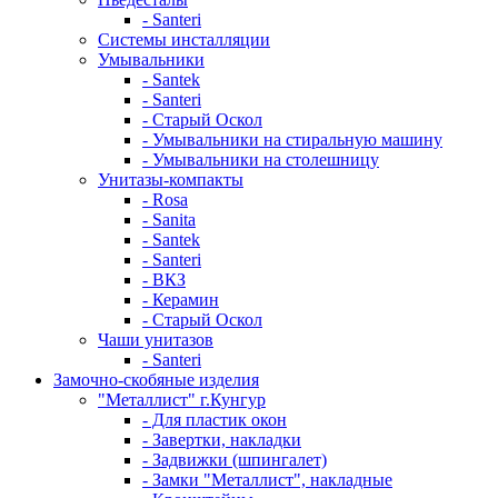
- Santeri
Системы инсталляции
Умывальники
- Santek
- Santeri
- Старый Оскол
- Умывальники на стиральную машину
- Умывальники на столешницу
Унитазы-компакты
- Rosa
- Sanita
- Santek
- Santeri
- ВКЗ
- Керамин
- Старый Оскол
Чаши унитазов
- Santeri
Замочно-скобяные изделия
"Металлист" г.Кунгур
- Для пластик окон
- Завертки, накладки
- Задвижки (шпингалет)
- Замки "Металлист", накладные