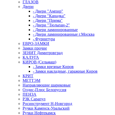
ГЛАЗОВ
Двери
- Двери "Ампир"
- Двери "Канадка"
- Двери "Прима"
- Двери "Тюльпан-2"
- Двери ламинированные
- Двери ламинированные г.Москва
- Фурнитура
ЕВРО-ЗАМКИ
Замки прочие
ЗЕНИТ Димитровград
КАЛУГА
КИРОВ (Сельмаш)
- Замки врезные Киров
- Замки накладные, гаражные Киров
КРИТ
МЕТТЭМ
Направляющие шариковые
Олдис-Плюс Белоруссия
ПЕНЗА
РЗК Сарапул
Росинструмент Н-Новгород
Ручки Каменск-Уральский
Ручки Нефтекамск