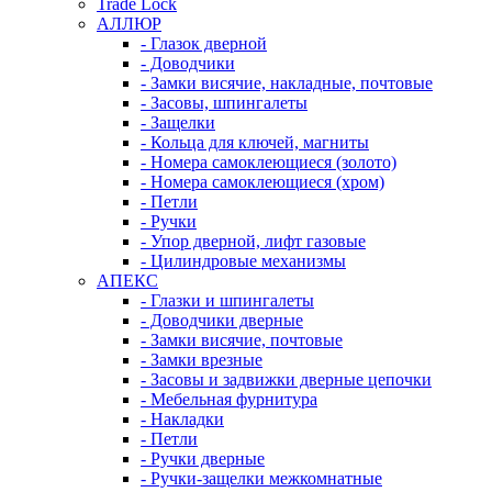
Trade Lock
АЛЛЮР
- Глазок дверной
- Доводчики
- Замки висячие, накладные, почтовые
- Засовы, шпингалеты
- Защелки
- Кольца для ключей, магниты
- Номера самоклеющиеся (золото)
- Номера самоклеющиеся (хром)
- Петли
- Ручки
- Упор дверной, лифт газовые
- Цилиндровые механизмы
АПЕКС
- Глазки и шпингалеты
- Доводчики дверные
- Замки висячие, почтовые
- Замки врезные
- Засовы и задвижки дверные цепочки
- Мебельная фурнитура
- Накладки
- Петли
- Ручки дверные
- Ручки-защелки межкомнатные