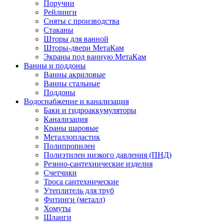
Поручни
Рейлинги
Сняты с производства
Стаканы
Шторы для ванной
Шторы-двери МетаКам
Экраны под ванную МетаКам
Ванны и поддоны
Ванны акриловые
Ванны стальные
Поддоны
Водоснабжение и канализация
Баки и гидроаккумуляторы
Канализация
Краны шаровые
Металлопластик
Полипропилен
Полиэтилен низкого давления (ПНД)
Резино-сантехнические изделия
Счетчики
Троса сантехнические
Утеплитель для труб
Фитинги (металл)
Хомуты
Шланги