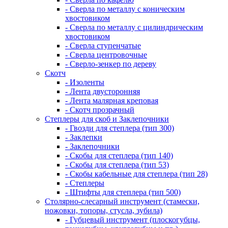
- Сверла по металлу с коническим
хвостовиком
- Сверла по металлу с цилиндрическим
хвостовиком
- Сверла ступенчатые
- Сверла центровочные
- Сверло-зенкер по дереву
Скотч
- Изоленты
- Лента двусторонняя
- Лента малярная креповая
- Скотч прозрачный
Степлеры для скоб и Заклепочники
- Гвозди для степлера (тип 300)
- Заклепки
- Заклепочники
- Скобы для степлера (тип 140)
- Скобы для степлера (тип 53)
- Скобы кабельные для степлера (тип 28)
- Степлеры
- Штифты для степлера (тип 500)
Столярно-слесарный инструмент (стамески,
ножовки, топоры, стусла, зубила)
- Губцевый инструмент (плоскогубцы,