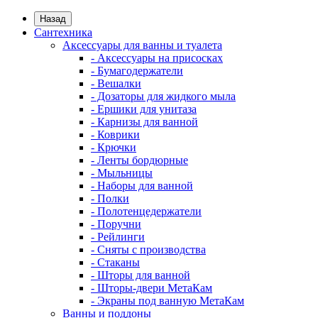
Назад
Сантехника
Аксессуары для ванны и туалета
- Аксессуары на присосках
- Бумагодержатели
- Вешалки
- Дозаторы для жидкого мыла
- Ершики для унитаза
- Карнизы для ванной
- Коврики
- Крючки
- Ленты бордюрные
- Мыльницы
- Наборы для ванной
- Полки
- Полотенцедержатели
- Поручни
- Рейлинги
- Сняты с производства
- Стаканы
- Шторы для ванной
- Шторы-двери МетаКам
- Экраны под ванную МетаКам
Ванны и поддоны