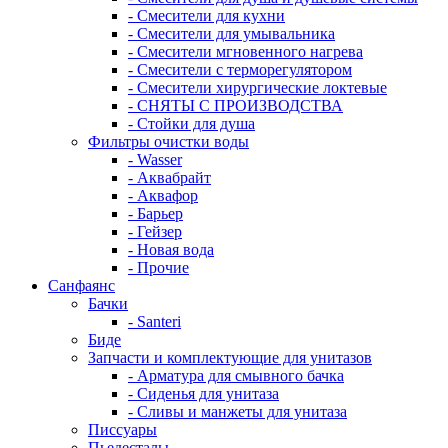
- Смесители для кухни
- Смесители для умывальника
- Смесители мгновенного нагрева
- Смесители с терморегулятором
- Смесители хирургические локтевые
- СНЯТЫ С ПРОИЗВОДСТВА
- Стойки для душа
Фильтры очистки воды
- Wasser
- Аквабрайт
- Аквафор
- Барьер
- Гейзер
- Новая вода
- Прочие
Санфаянс
Бачки
- Santeri
Биде
Запчасти и комплектующие для унитазов
- Арматура для смывного бачка
- Сиденья для унитаза
- Сливы и манжеты для унитаза
Писсуары
Пьедесталы