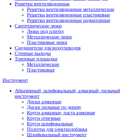
Решетки вентиляционные
Решетки вентиляционные металлические
Решетки вентиляционные пластиковые
Решетки вентиляционные радиаторные
Сантехнические люки
Люки под плитку
Металлические люки
Пластиковые люки
Соединители для воздуховодов
Стенные выходы
Торцевые площадки
Металлические
Пластиковые
Инструмент
Абразивный, шлифовальный, алмазный, пильный
инструмент
Диски алмазные
Диски пильные по дереву
Круги алмазные, паста алмазная
Круги отрезные
Круги шлифовальные
Полотна для электролобзика
Шлифовальный инструмент