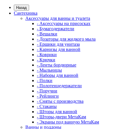
Назад
Сантехника
Аксессуары для ванны и туалета
- Аксессуары на присосках
- Бумагодержатели
- Вешалки
- Дозаторы для жидкого мыла
- Ершики для унитаза
- Карнизы для ванной
- Коврики
- Крючки
- Ленты бордюрные
- Мыльницы
- Наборы для ванной
- Полки
- Полотенцедержатели
- Поручни
- Рейлинги
- Сняты с производства
- Стаканы
- Шторы для ванной
- Шторы-двери МетаКам
- Экраны под ванную МетаКам
Ванны и поддоны