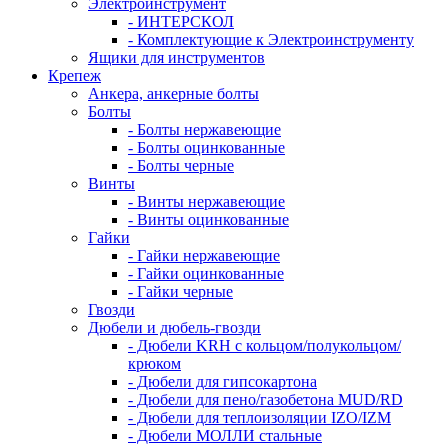
Электроинструмент
- ИНТЕРСКОЛ
- Комплектующие к Электроинструменту
Ящики для инструментов
Крепеж
Анкера, анкерные болты
Болты
- Болты нержавеющие
- Болты оцинкованные
- Болты черные
Винты
- Винты нержавеющие
- Винты оцинкованные
Гайки
- Гайки нержавеющие
- Гайки оцинкованные
- Гайки черные
Гвозди
Дюбели и дюбель-гвозди
- Дюбели KRH с кольцом/полукольцом/
крюком
- Дюбели для гипсокартона
- Дюбели для пено/газобетона MUD/RD
- Дюбели для теплоизоляции IZO/IZM
- Дюбели МОЛЛИ стальные