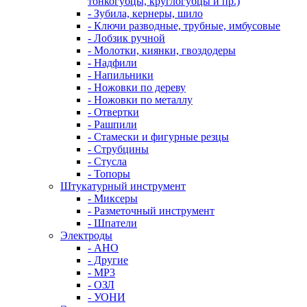
тонкогубцы, круглогубцы и пр.)
- Зубила, кернеры, шило
- Ключи разводные, трубные, имбусовые
- Лобзик ручной
- Молотки, киянки, гвоздодеры
- Надфили
- Напильники
- Ножовки по дереву
- Ножовки по металлу
- Отвертки
- Рашпили
- Стамески и фигурные резцы
- Струбцины
- Стусла
- Топоры
Штукатурный инструмент
- Миксеры
- Разметочный инструмент
- Шпатели
Электроды
- АНО
- Другие
- МР3
- ОЗЛ
- УОНИ