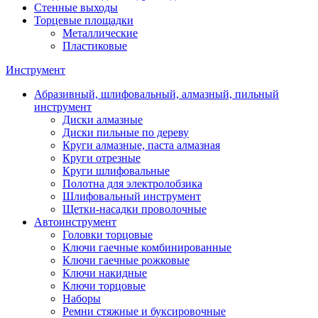
Стенные выходы
Торцевые площадки
Металлические
Пластиковые
Инструмент
Абразивный, шлифовальный, алмазный, пильный
инструмент
Диски алмазные
Диски пильные по дереву
Круги алмазные, паста алмазная
Круги отрезные
Круги шлифовальные
Полотна для электролобзика
Шлифовальный инструмент
Щетки-насадки проволочные
Автоинструмент
Головки торцовые
Ключи гаечные комбинированные
Ключи гаечные рожковые
Ключи накидные
Ключи торцовые
Наборы
Ремни стяжные и буксировочные