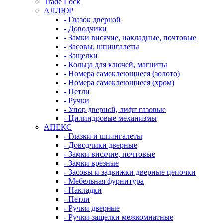
Trade Lock
АЛЛЮР
- Глазок дверной
- Доводчики
- Замки висячие, накладные, почтовые
- Засовы, шпингалеты
- Защелки
- Кольца для ключей, магниты
- Номера самоклеющиеся (золото)
- Номера самоклеющиеся (хром)
- Петли
- Ручки
- Упор дверной, лифт газовые
- Цилиндровые механизмы
АПЕКС
- Глазки и шпингалеты
- Доводчики дверные
- Замки висячие, почтовые
- Замки врезные
- Засовы и задвижки дверные цепочки
- Мебельная фурнитура
- Накладки
- Петли
- Ручки дверные
- Ручки-защелки межкомнатные