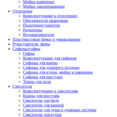
Мойки каменные
Мойки эмалированные
Отопление
Комплектующие к отоплению
Обогреватели кварцевые
Полотенцесушители
Радиаторы
Водонагреватели
Пластмассовые бачки и умывальники
Рукосушители, фены
Сифоны/гофры
Гофры
Комплектующие для сифонов
Сифоны для ванны
Сифоны для душевого поддона
Сифоны для кухни, мойки и раковины
Сифоны для писсуара
Трапы для пола
Смесители
Комплектующие к смесителям
Краны для писсуара
Смесители для биде
Смесители для ванной
Смесители для душа и душевые системы
Смесители для кухни