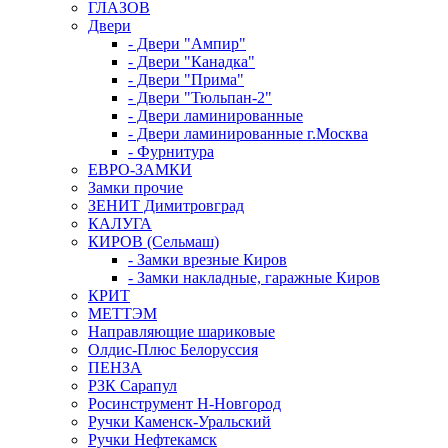
ГЛАЗОВ
Двери
- Двери "Ампир"
- Двери "Канадка"
- Двери "Прима"
- Двери "Тюльпан-2"
- Двери ламинированные
- Двери ламинированные г.Москва
- Фурнитура
ЕВРО-ЗАМКИ
Замки прочие
ЗЕНИТ Димитровград
КАЛУГА
КИРОВ (Сельмаш)
- Замки врезные Киров
- Замки накладные, гаражные Киров
КРИТ
МЕТТЭМ
Направляющие шариковые
Олдис-Плюс Белоруссия
ПЕНЗА
РЗК Сарапул
Росинструмент Н-Новгород
Ручки Каменск-Уральский
Ручки Нефтекамск