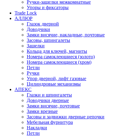
Ручки-защелки межкомнатные
Упоры и фиксаторы
Trade Lock
АЛЛЮР
Глазок дверной
Доводчики
Замки висячие, накладные, почтовые
Засовы, шпингалеты
Защелки
Кольца для ключей, магниты
Номера самоклеющиеся (золото)
Номера самоклеющиеся (хром)
Петли
Ручки
Упор дверной, лифт газовые
Цилиндровые механизмы
АПЕКС
Глазки и шпингалеты
Доводчики дверные
Замки висячие, почтовые
Замки врезные
Засовы и задвижки дверные цепочки
Мебельная фурнитура
Накладки
Петли