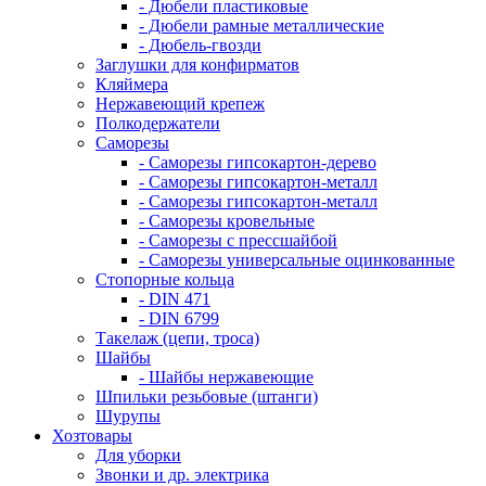
- Дюбели пластиковые
- Дюбели рамные металлические
- Дюбель-гвозди
Заглушки для конфирматов
Кляймера
Нержавеющий крепеж
Полкодержатели
Саморезы
- Саморезы гипсокартон-дерево
- Саморезы гипсокартон-металл
- Саморезы гипсокартон-металл
- Саморезы кровельные
- Саморезы с прессшайбой
- Саморезы универсальные оцинкованные
Стопорные кольца
- DIN 471
- DIN 6799
Такелаж (цепи, троса)
Шайбы
- Шайбы нержавеющие
Шпильки резьбовые (штанги)
Шурупы
Хозтовары
Для уборки
Звонки и др. электрика