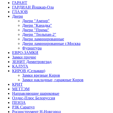
ГАРАНТ
ГАРДИАН Йошкар-Ола
ГЛАЗОВ
Двери
Двери "Ампир"
Двери "Канадка"
Двери "Прима"
Двери "Тюльпан-2"
Двери ламинированные
Двери ламинированные г.Москва
Фурнитура
ЕВРО-ЗАМКИ
Замки прочие
ЗЕНИТ Димитровград
КАЛУГА
КИРОВ (Сельмаш)
Замки врезные Киров
Замки накладные, гаражные Киров
КРИТ
МЕТТЭМ
Направляющие шариковые
Олдис-Плюс Белоруссия
ПЕНЗА
РЗК Сарапул
Росинструмент Н-Новгород