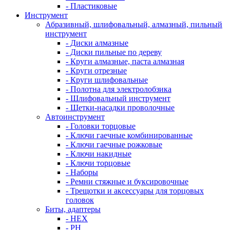
- Пластиковые
Инструмент
Абразивный, шлифовальный, алмазный, пильный
инструмент
- Диски алмазные
- Диски пильные по дереву
- Круги алмазные, паста алмазная
- Круги отрезные
- Круги шлифовальные
- Полотна для электролобзика
- Шлифовальный инструмент
- Щетки-насадки проволочные
Автоинструмент
- Головки торцовые
- Ключи гаечные комбинированные
- Ключи гаечные рожковые
- Ключи накидные
- Ключи торцовые
- Наборы
- Ремни стяжные и буксировочные
- Трещотки и аксессуары для торцовых
головок
Биты, адаптеры
- HEX
- PH