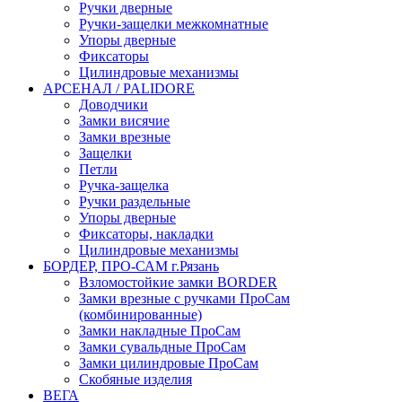
Ручки дверные
Ручки-защелки межкомнатные
Упоры дверные
Фиксаторы
Цилиндровые механизмы
АРСЕНАЛ / PALIDORE
Доводчики
Замки висячие
Замки врезные
Защелки
Петли
Ручка-защелка
Ручки раздельные
Упоры дверные
Фиксаторы, накладки
Цилиндровые механизмы
БОРДЕР, ПРО-САМ г.Рязань
Взломостойкие замки BORDER
Замки врезные с ручками ПроСам
(комбинированные)
Замки накладные ПроСам
Замки сувальдные ПроСам
Замки цилиндровые ПроСам
Скобяные изделия
ВЕГА