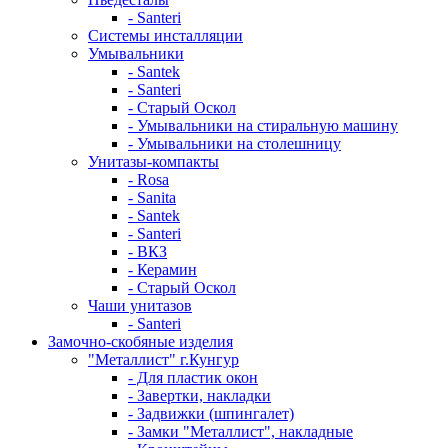
- Santeri
Системы инсталляции
Умывальники
- Santek
- Santeri
- Старый Оскол
- Умывальники на стиральную машину
- Умывальники на столешницу
Унитазы-компакты
- Rosa
- Sanita
- Santek
- Santeri
- ВКЗ
- Керамин
- Старый Оскол
Чаши унитазов
- Santeri
Замочно-скобяные изделия
"Металлист" г.Кунгур
- Для пластик окон
- Завертки, накладки
- Задвижки (шпингалет)
- Замки "Металлист", накладные