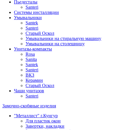
Пьедесталы
Santeri
Системы инсталляции
Умывальники
Santek
Santeri
Старый Оскол
Умывальники на стиральную машину
Умывальники на столешницу
Унитазы-компакты
Rosa
Sanita
Santek
Santeri
ВКЗ
Керамин
Старый Оскол
Чаши унитазов
Santeri
Замочно-скобяные изделия
"Металлист" г.Кунгур
Для пластик окон
Завертки, накладки