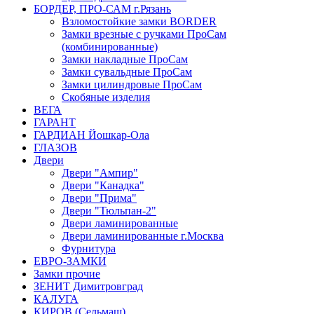
БОРДЕР, ПРО-САМ г.Рязань
Взломостойкие замки BORDER
Замки врезные с ручками ПроСам
(комбинированные)
Замки накладные ПроСам
Замки сувальдные ПроСам
Замки цилиндровые ПроСам
Скобяные изделия
ВЕГА
ГАРАНТ
ГАРДИАН Йошкар-Ола
ГЛАЗОВ
Двери
Двери "Ампир"
Двери "Канадка"
Двери "Прима"
Двери "Тюльпан-2"
Двери ламинированные
Двери ламинированные г.Москва
Фурнитура
ЕВРО-ЗАМКИ
Замки прочие
ЗЕНИТ Димитровград
КАЛУГА
КИРОВ (Сельмаш)