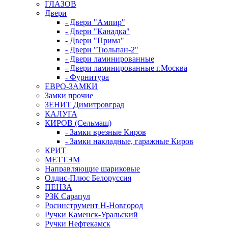
ГЛАЗОВ
Двери
- Двери "Ампир"
- Двери "Канадка"
- Двери "Прима"
- Двери "Тюльпан-2"
- Двери ламинированные
- Двери ламинированные г.Москва
- Фурнитура
ЕВРО-ЗАМКИ
Замки прочие
ЗЕНИТ Димитровград
КАЛУГА
КИРОВ (Сельмаш)
- Замки врезные Киров
- Замки накладные, гаражные Киров
КРИТ
МЕТТЭМ
Направляющие шариковые
Олдис-Плюс Белоруссия
ПЕНЗА
РЗК Сарапул
Росинструмент Н-Новгород
Ручки Каменск-Уральский
Ручки Нефтекамск