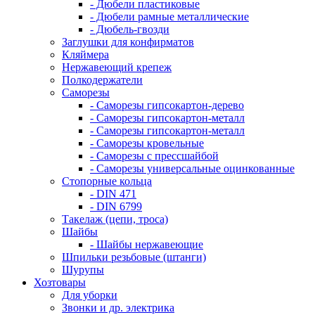
- Дюбели пластиковые
- Дюбели рамные металлические
- Дюбель-гвозди
Заглушки для конфирматов
Кляймера
Нержавеющий крепеж
Полкодержатели
Саморезы
- Саморезы гипсокартон-дерево
- Саморезы гипсокартон-металл
- Саморезы гипсокартон-металл
- Саморезы кровельные
- Саморезы с прессшайбой
- Саморезы универсальные оцинкованные
Стопорные кольца
- DIN 471
- DIN 6799
Такелаж (цепи, троса)
Шайбы
- Шайбы нержавеющие
Шпильки резьбовые (штанги)
Шурупы
Хозтовары
Для уборки
Звонки и др. электрика