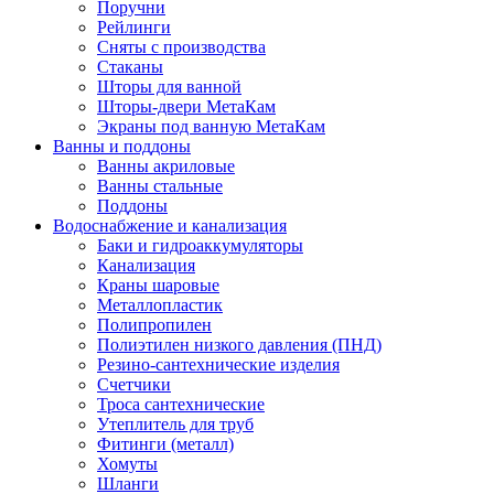
Поручни
Рейлинги
Сняты с производства
Стаканы
Шторы для ванной
Шторы-двери МетаКам
Экраны под ванную МетаКам
Ванны и поддоны
Ванны акриловые
Ванны стальные
Поддоны
Водоснабжение и канализация
Баки и гидроаккумуляторы
Канализация
Краны шаровые
Металлопластик
Полипропилен
Полиэтилен низкого давления (ПНД)
Резино-сантехнические изделия
Счетчики
Троса сантехнические
Утеплитель для труб
Фитинги (металл)
Хомуты
Шланги