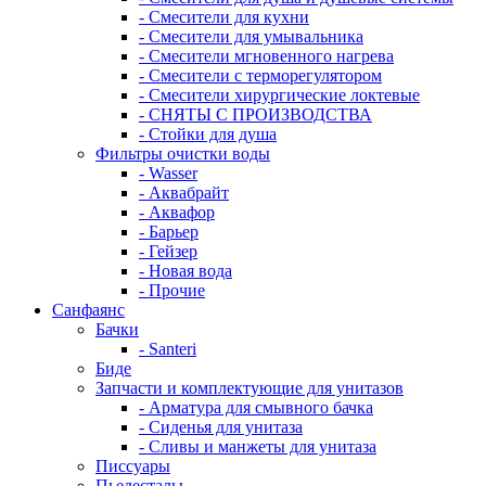
- Смесители для кухни
- Смесители для умывальника
- Смесители мгновенного нагрева
- Смесители с терморегулятором
- Смесители хирургические локтевые
- СНЯТЫ С ПРОИЗВОДСТВА
- Стойки для душа
Фильтры очистки воды
- Wasser
- Аквабрайт
- Аквафор
- Барьер
- Гейзер
- Новая вода
- Прочие
Санфаянс
Бачки
- Santeri
Биде
Запчасти и комплектующие для унитазов
- Арматура для смывного бачка
- Сиденья для унитаза
- Сливы и манжеты для унитаза
Писсуары
Пьедесталы