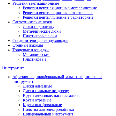
Решетки вентиляционные
Решетки вентиляционные металлические
Решетки вентиляционные пластиковые
Решетки вентиляционные радиаторные
Сантехнические люки
Люки под плитку
Металлические люки
Пластиковые люки
Соединители для воздуховодов
Стенные выходы
Торцевые площадки
Металлические
Пластиковые
Инструмент
Абразивный, шлифовальный, алмазный, пильный
инструмент
Диски алмазные
Диски пильные по дереву
Круги алмазные, паста алмазная
Круги отрезные
Круги шлифовальные
Полотна для электролобзика
Шлифовальный инструмент