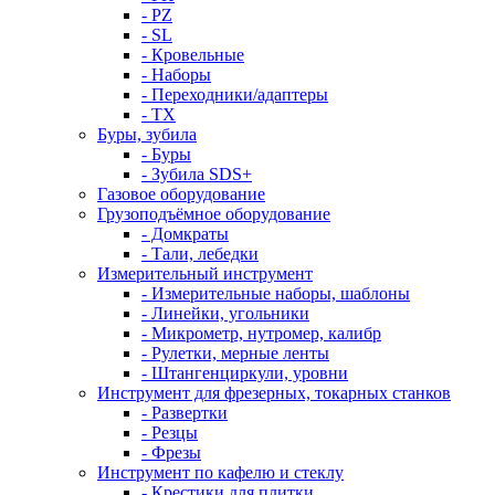
- PZ
- SL
- Кровельные
- Наборы
- Переходники/адаптеры
- ТX
Буры, зубила
- Буры
- Зубила SDS+
Газовое оборудование
Грузоподъёмное оборудование
- Домкраты
- Тали, лебедки
Измерительный инструмент
- Измерительные наборы, шаблоны
- Линейки, угольники
- Микрометр, нутромер, калибр
- Рулетки, мерные ленты
- Штангенциркули, уровни
Инструмент для фрезерных, токарных станков
- Развертки
- Резцы
- Фрезы
Инструмент по кафелю и стеклу
- Крестики для плитки