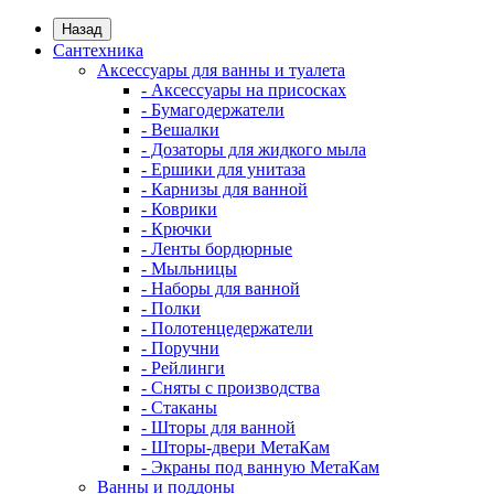
Назад
Сантехника
Аксессуары для ванны и туалета
- Аксессуары на присосках
- Бумагодержатели
- Вешалки
- Дозаторы для жидкого мыла
- Ершики для унитаза
- Карнизы для ванной
- Коврики
- Крючки
- Ленты бордюрные
- Мыльницы
- Наборы для ванной
- Полки
- Полотенцедержатели
- Поручни
- Рейлинги
- Сняты с производства
- Стаканы
- Шторы для ванной
- Шторы-двери МетаКам
- Экраны под ванную МетаКам
Ванны и поддоны