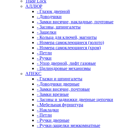
Trade Lock
АЛЛЮР
- Глазок дверной
- Доводчики
- Замки висячие, накладные, почтовые
- Засовы, шпингалеты
- Защелки
- Кольца для ключей, магниты
- Номера самоклеющиеся (золото)
- Номера самоклеющиеся (хром)
- Петли
- Ручки
- Упор дверной, лифт газовые
- Цилиндровые механизмы
АПЕКС
- Глазки и шпингалеты
- Доводчики дверные
- Замки висячие, почтовые
- Замки врезные
- Засовы и задвижки дверные цепочки
- Мебельная фурнитура
- Накладки
- Петли
- Ручки дверные
- Ручки-защелки межкомнатные