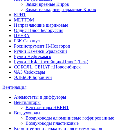
Замки врезные Киров
Замки накладные, гаражные Киров
КРИТ
МЕТТЭМ
Направляющие шариковые
Олдис-Плюс Белоруссия
ПЕНЗА
РЗК Сарапул
Росинструмент Н-Новгород
Ручки Каменск-Уральский
Ручки Нефтекамск
Ручки ПКФ "Литейщик-Плюс" (Реж)
СОБОЛЬ, СЕНАТ г.Новосибирск
ЧАЗ Чебоксары
ЭЛЬБОР Боровичи
Вентиляция
Анемостаты и диффузоры
Вентиляторы
Вентиляторы ЭВЕНТ
Воздуховоды
Воздуховоды алюминиевые гофрированные
Воздуховоды пластиковые
Кронштейны и держатели для воздуховодов