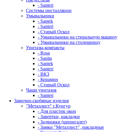
- Santeri
Системы инсталляции
Умывальники
- Santek
- Santeri
- Старый Оскол
- Умывальники на стиральную машину
- Умывальники на столешницу
Унитазы-компакты
- Rosa
- Sanita
- Santek
- Santeri
- ВКЗ
- Керамин
- Старый Оскол
Чаши унитазов
- Santeri
Замочно-скобяные изделия
"Металлист" г.Кунгур
- Для пластик окон
- Завертки, накладки
- Задвижки (шпингалет)
- Замки "Металлист", накладные