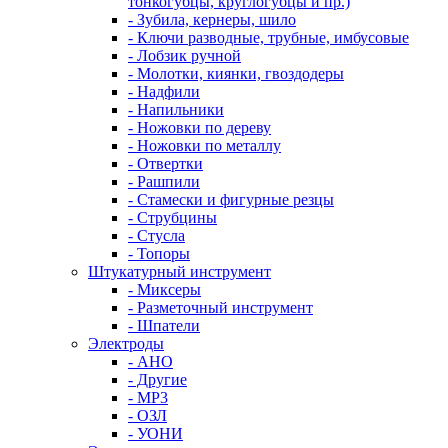
тонкогубцы, круглогубцы и пр.)
- Зубила, кернеры, шило
- Ключи разводные, трубные, имбусовые
- Лобзик ручной
- Молотки, киянки, гвоздодеры
- Надфили
- Напильники
- Ножовки по дереву
- Ножовки по металлу
- Отвертки
- Рашпили
- Стамески и фигурные резцы
- Струбцины
- Стусла
- Топоры
Штукатурный инструмент
- Миксеры
- Разметочный инструмент
- Шпатели
Электроды
- АНО
- Другие
- МР3
- ОЗЛ
- УОНИ