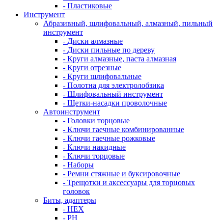
- Пластиковые
Инструмент
Абразивный, шлифовальный, алмазный, пильный
инструмент
- Диски алмазные
- Диски пильные по дереву
- Круги алмазные, паста алмазная
- Круги отрезные
- Круги шлифовальные
- Полотна для электролобзика
- Шлифовальный инструмент
- Щетки-насадки проволочные
Автоинструмент
- Головки торцовые
- Ключи гаечные комбинированные
- Ключи гаечные рожковые
- Ключи накидные
- Ключи торцовые
- Наборы
- Ремни стяжные и буксировочные
- Трещотки и аксессуары для торцовых
головок
Биты, адаптеры
- HEX
- PH