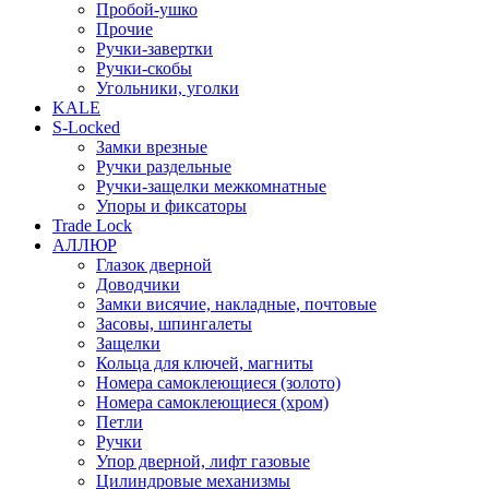
Пробой-ушко
Прочие
Ручки-завертки
Ручки-скобы
Угольники, уголки
KALE
S-Locked
Замки врезные
Ручки раздельные
Ручки-защелки межкомнатные
Упоры и фиксаторы
Trade Lock
АЛЛЮР
Глазок дверной
Доводчики
Замки висячие, накладные, почтовые
Засовы, шпингалеты
Защелки
Кольца для ключей, магниты
Номера самоклеющиеся (золото)
Номера самоклеющиеся (хром)
Петли
Ручки
Упор дверной, лифт газовые
Цилиндровые механизмы