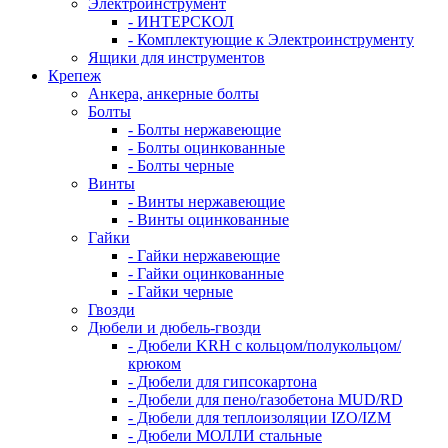
Электроинструмент
- ИНТЕРСКОЛ
- Комплектующие к Электроинструменту
Ящики для инструментов
Крепеж
Анкера, анкерные болты
Болты
- Болты нержавеющие
- Болты оцинкованные
- Болты черные
Винты
- Винты нержавеющие
- Винты оцинкованные
Гайки
- Гайки нержавеющие
- Гайки оцинкованные
- Гайки черные
Гвозди
Дюбели и дюбель-гвозди
- Дюбели KRH с кольцом/полукольцом/
крюком
- Дюбели для гипсокартона
- Дюбели для пено/газобетона MUD/RD
- Дюбели для теплоизоляции IZO/IZM
- Дюбели МОЛЛИ стальные