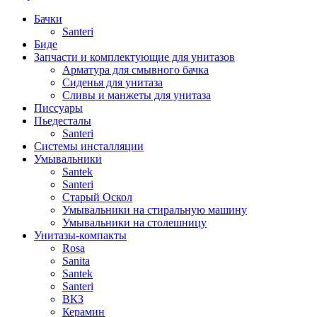
Бачки
Santeri
Биде
Запчасти и комплектующие для унитазов
Арматура для смывного бачка
Сиденья для унитаза
Сливы и манжеты для унитаза
Писсуары
Пьедесталы
Santeri
Системы инсталляции
Умывальники
Santek
Santeri
Старый Оскол
Умывальники на стиральную машину
Умывальники на столешницу
Унитазы-компакты
Rosa
Sanita
Santek
Santeri
ВКЗ
Керамин