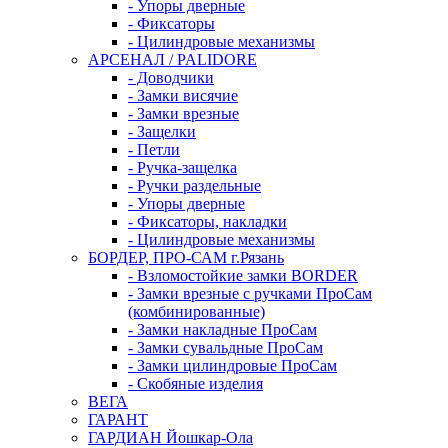
- Упоры дверные
- Фиксаторы
- Цилиндровые механизмы
АРСЕНАЛ / PALIDORE
- Доводчики
- Замки висячие
- Замки врезные
- Защелки
- Петли
- Ручка-защелка
- Ручки раздельные
- Упоры дверные
- Фиксаторы, накладки
- Цилиндровые механизмы
БОРДЕР, ПРО-САМ г.Рязань
- Взломостойкие замки BORDER
- Замки врезные с ручками ПроСам
(комбинированные)
- Замки накладные ПроСам
- Замки сувальдные ПроСам
- Замки цилиндровые ПроСам
- Скобяные изделия
ВЕГА
ГАРАНТ
ГАРДИАН Йошкар-Ола