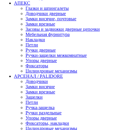
АПЕКС
Глазки и шпингалеты
Доводчики дверные
Замки висячие, почтовые
Замки врезные
Засовы и задвижки дверные цепочки
Мебельная фурнитура
Накладки
Петли
Ручки дверные
Ручки-защелки межкомнатные
Упоры дверные
Фиксаторы
Цилиндровые механизмы
АРСЕНАЛ / PALIDORE
Доводчики
Замки висячие
Замки врезные
Защелки
Петли
Ручка-защелка
Ручки раздельные
Упоры дверные
Фиксаторы, накладки
Цилиндровые механизмы