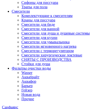
Сифоны для писсуара
Трапы для пола
Смесители
Комплектующие к смесителям
Краны для писсуара
Смесители для биде
Смесители для ванной
Смесители для душа и душевые системы
Смесители для кухни
Смесители для умывальника
Смесители мгновенного нагрева
Смесители с терморегулятором
Смесители хирургические локтевые
СНЯТЫ С ПРОИЗВОДСТВА
Стойки для душа
Фильтры очистки воды
Wasser
Аквабрайт
Аквафор
Барьер
Гейзер
Новая вода
Прочие
Санфаянс