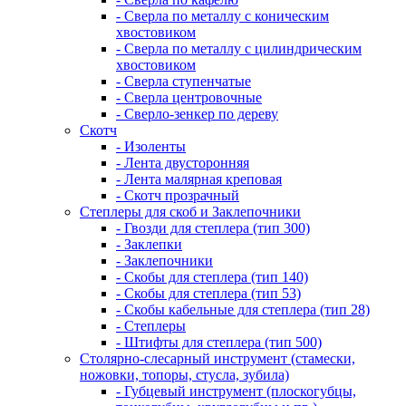
- Сверла по металлу с коническим
хвостовиком
- Сверла по металлу с цилиндрическим
хвостовиком
- Сверла ступенчатые
- Сверла центровочные
- Сверло-зенкер по дереву
Скотч
- Изоленты
- Лента двусторонняя
- Лента малярная креповая
- Скотч прозрачный
Степлеры для скоб и Заклепочники
- Гвозди для степлера (тип 300)
- Заклепки
- Заклепочники
- Скобы для степлера (тип 140)
- Скобы для степлера (тип 53)
- Скобы кабельные для степлера (тип 28)
- Степлеры
- Штифты для степлера (тип 500)
Столярно-слесарный инструмент (стамески,
ножовки, топоры, стусла, зубила)
- Губцевый инструмент (плоскогубцы,